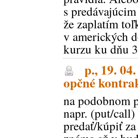
s predávajúcim
že zaplatím toľ
v amerických d
kurzu ku dňu 
p., 19. 04
opčné kontra
na podobnom p
napr. (put/call)
predať/kúpiť za