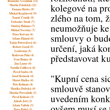
Branislav Gvozdiak (12)
kolegové na pro
Martin Friedrich (12)
Zuzana Hecko (9)
Michal Krajčírovič (9)
zlého na tom, 
Tomáš Čentík (9)
Ľuboslav Sisák (7)
neumožňuje ke 
Ondrej Halama (7)
Michal Novotný (7)
smlouvy o bud
Peter Kotvan (6)
Adam Zlámal (6)
Xénia Petrovičová (6)
určení, jaká ko
Robert Goral (5)
Lexforum (5)
představovat ku
Radovan Pala (4)
Ivan Bojna (4)
Ján Lazur (4)
Natália Ľalíková (4)
Pavol Szabo (4)
"Kupní cena si
Josef Kotásek (4)
Maroš Hačko (4)
smlouvě stanov
Petr Kolman (4)
Monika Dubská (4)
Marián Porvažník (3)
uvedením konkr
Pavol Kolesár (3)
Jakub Jošt (3)
ovšem musí se 
Adam Valček (3)
Peter Pethő (3)