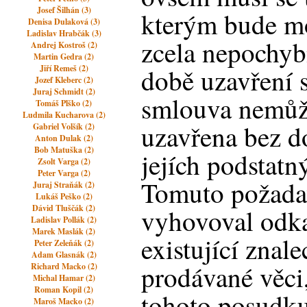
Josef Šilhán (3)
kterým bude m
Denisa Dulaková (3)
Ladislav Hrabčák (3)
zcela nepochybn
Andrej Kostroš (2)
Martin Gedra (2)
Jiří Remeš (2)
době uzavření 
Jozef Kleberc (2)
Juraj Schmidt (2)
smlouva nemůže
Tomáš Plško (2)
Ludmila Kucharova (2)
uzavřena bez d
Gabriel Volšík (2)
Anton Dulak (2)
Bob Matuška (2)
jejích podstatn
Zsolt Varga (2)
Peter Varga (2)
Tomuto požada
Juraj Straňák (2)
Lukáš Peško (2)
Dávid Tluščák (2)
vyhovoval odka
Ladislav Pollák (2)
Marek Maslák (2)
existující znal
Peter Zeleňák (2)
Adam Glasnák (2)
prodávané věci,
Richard Macko (2)
Michal Hamar (2)
Roman Kopil (2)
tohoto posudk
Maroš Macko (2)