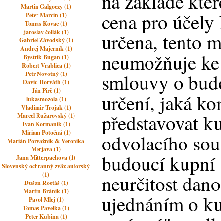
na základě kte
Martin Galgoczy (1)
cena pro účely
Peter Marcin (1)
Tomas Kovac (1)
jaroslav čollák (1)
určena, tento 
Gabriel Závodský (1)
Andrej Majerník (1)
neumožňuje ke 
Bystrik Bugan (1)
Robert Vrablica (1)
Petr Novotný (1)
smlouvy o bud
David Horváth (1)
Ján Pirč (1)
určení, jaká ko
lukasmozola (1)
Vladimir Trojak (1)
představovat k
Marcel Ružarovský (1)
Ivan Kormaník (1)
Miriam Potočná (1)
odvolacího sou
Marián Porvažník & Veronika
Merjava (1)
budoucí kupní
Jana Mitterpachova (1)
Slovenský ochranný zväz autorský
(1)
neurčitost dan
Dušan Rostáš (1)
Martin Bránik (1)
ujednáním o ku
Pavol Mlej (1)
Tomas Pavelka (1)
Peter Kubina (1)