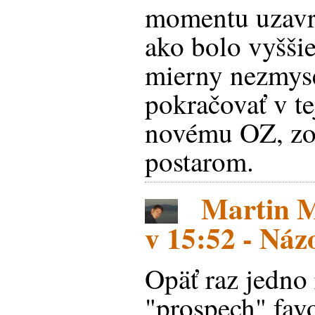
momentu uzavre
ako bolo vyššie
mierny nezmys
pokračovať v te
novému OZ, zo
postarom.
Martin Ma
v 15:52 - Ná
Opäť raz jedno
"prospech" favo