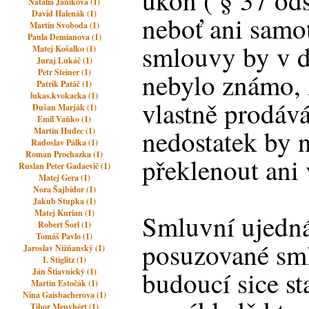
úkon ( § 37 ods
Natalia Janikova (1)
David Halenák (1)
neboť ani sam
Martin Svoboda (1)
Paula Demianova (1)
smlouvy by v d
Matej Košalko (1)
Juraj Lukáč (1)
Petr Steiner (1)
nebylo známo, 
Patrik Patáč (1)
lukas.kvokacka (1)
vlastně prodává
Dušan Marják (1)
Emil Vaňko (1)
nedostatek by 
Martin Hudec (1)
Radoslav Pálka (1)
Roman Prochazka (1)
překlenout ani
Ruslan Peter Gadaevič (1)
Matej Gera (1)
Nora Šajbidor (1)
Jakub Stupka (1)
Matej Kurian (1)
Smluvní ujedná
Robert Šorl (1)
Tomáš Pavlo (1)
posuzované sm
Jaroslav Nižňanský (1)
I. Stiglitz (1)
budoucí sice s
Ján Štiavnický (1)
Martin Estočák (1)
Nina Gaisbacherova (1)
Tibor Menyhért (1)