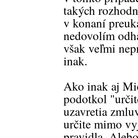
takých rozhodnu
v konaní preuk
nedovolím odh
však veľmi nepr
inak.
Ako inak aj Mi
podotkol "urči
uzavretia zmluv
určite mimo vy
pravidla. Aleb