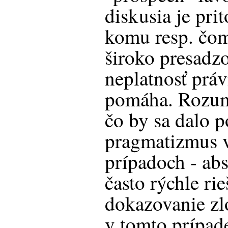
diskusia je pri
komu resp. čom
široko presadz
neplatnosť prá
pomáha. Rozum
čo by sa dalo 
pragmatizmus v
prípadoch - abs
často rýchle ri
dokazovanie zlo
v tomto prípade