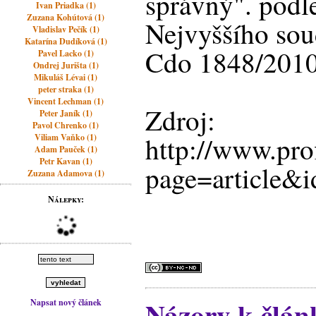
správný". podl
Ivan Priadka (1)
Zuzana Kohútová (1)
Nejvyššího sou
Vladislav Pečík (1)
Katarína Dudíková (1)
Cdo 1848/2010,
Pavel Lacko (1)
Ondrej Jurišta (1)
Mikuláš Lévai (1)
peter straka (1)
Vincent Lechman (1)
Zdroj:
Peter Janík (1)
Pavol Chrenko (1)
http://www.pro
Viliam Vaňko (1)
Adam Pauček (1)
Petr Kavan (1)
page=article&
Zuzana Adamova (1)
Nálepky:
Názory k člán
Napsat nový článek