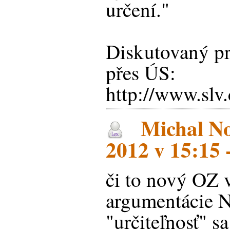
určení."
Diskutovaný pr
přes ÚS:
http://www.slv
Michal No
2012 v 15:15 
či to nový OZ v
argumentácie N
"určiteľnosť" s