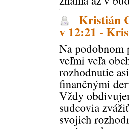
známa až v bud
Kristián 
v 12:21 - Kri
Na podobnom p
veľmi veľa obc
rozhodnutie asi 
finančnými der
Vždy obdivuje
sudcovia zváži
svojich rozhod