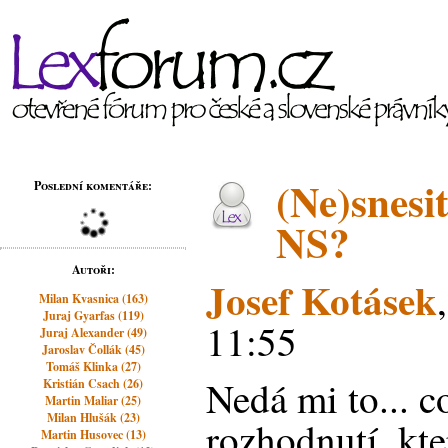
(Ne)snesit
Poslední komentáře:
NS?
Autoři:
Josef Kotásek
Milan Kvasnica (163)
Juraj Gyarfas (119)
11:55
Juraj Alexander (49)
Jaroslav Čollák (45)
Tomáš Klinka (27)
Nedá mi to... c
Kristián Csach (26)
Martin Maliar (25)
Milan Hlušák (23)
rozhodnutí, kte
Martin Husovec (13)