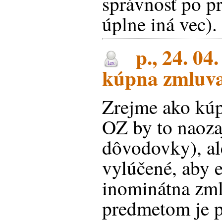
správnosť po pr
úplne iná vec).
p., 24. 04
kúpna zmluv
Zrejme ako kú
OZ by to naoza
dôvodovky), al
vylúčené, aby e
inominátna zml
predmetom je p