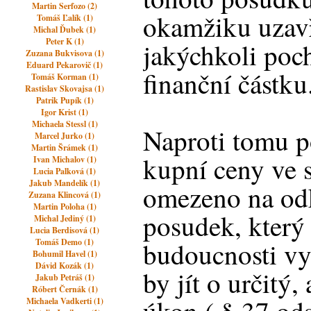
Martin Serfozo (2)
okamžiku uzav
Tomáš Ľalík (1)
Michal Ďubek (1)
Peter K (1)
jakýchkoli poc
Zuzana Bukvisova (1)
Eduard Pekarovič (1)
finanční částku
Tomáš Korman (1)
Rastislav Skovajsa (1)
Patrik Pupík (1)
Igor Krist (1)
Michaela Stessl (1)
Naproti tomu p
Marcel Jurko (1)
Martin Šrámek (1)
kupní ceny ve 
Ivan Michalov (1)
Lucia Palková (1)
Jakub Mandelík (1)
omezeno na od
Zuzana Klincová (1)
Martin Poloha (1)
posudek, který
Michal Jediný (1)
Lucia Berdisová (1)
Tomáš Demo (1)
budoucnosti v
Bohumil Havel (1)
Dávid Kozák (1)
by jít o určitý,
Jakub Petráš (1)
Róbert Černák (1)
Michaela Vadkerti (1)