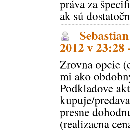
práva za špeci
ak sú dostatočn
Sebastian
2012 v 23:28 
Zrovna opcie (c
mi ako obdobny
Podkladove ak
kupuje/predava 
presne dohodn
(realizacna cena