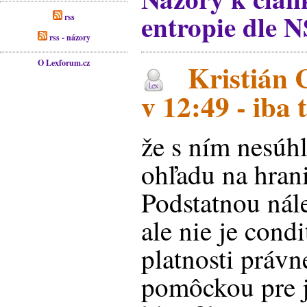
entropie dle N
rss
rss - názory
O Lexforum.cz
Kristián 
v 12:49 - iba 
že s ním nesúhl
ohľadu na hran
Podstatnou nál
ale nie je cond
platnosti právn
pomôckou pre 