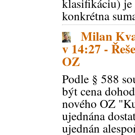
klasifikáciu) je
konkrétna suma
Milan Kva
v 14:27 - Řeš
OZ
Podle § 588 s
být cena dohod
nového OZ "Ku
ujednána dostate
ujednán alespo