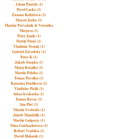
Adam Pauček (1)
Pavel Lacko (1)
Zuzana Kohútová (1)
Marcel Jurko (1)
Marián Porvažník & Veronika
Merjava (1)
Peter Janík (1)
Patrik Patáč (1)
Vladimir Trojak (1)
Gabriel Závodský (1)
Peter K (1)
Jakub Stupka (1)
Matej Košalko (1)
Martin Poloha (1)
Tomas Pavelka (1)
Katarína Dudíková (1)
Vladislav Pečík (1)
lukas.kvokacka (1)
Tomas Kovac (1)
Ján Pirč (1)
Martin Svoboda (1)
Jakub Mandelík (1)
Martin Galgoczy (1)
Nina Gaisbacherova (1)
Robert Vrablica (1)
David Halenák (1)