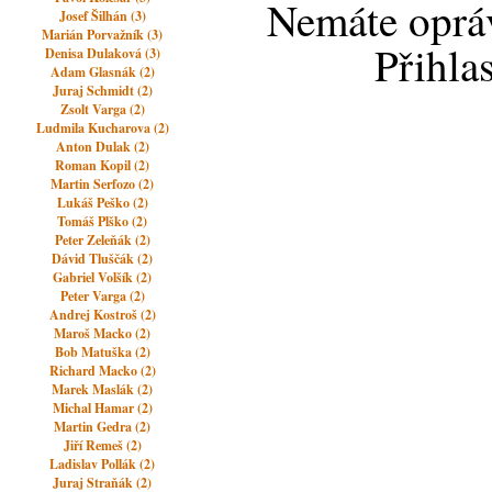
Nemáte opráv
Josef Šilhán (3)
Marián Porvažník (3)
Přihla
Denisa Dulaková (3)
Adam Glasnák (2)
Juraj Schmidt (2)
Zsolt Varga (2)
Ludmila Kucharova (2)
Anton Dulak (2)
Roman Kopil (2)
Martin Serfozo (2)
Lukáš Peško (2)
Tomáš Plško (2)
Peter Zeleňák (2)
Dávid Tluščák (2)
Gabriel Volšík (2)
Peter Varga (2)
Andrej Kostroš (2)
Maroš Macko (2)
Bob Matuška (2)
Richard Macko (2)
Marek Maslák (2)
Michal Hamar (2)
Martin Gedra (2)
Jiří Remeš (2)
Ladislav Pollák (2)
Juraj Straňák (2)