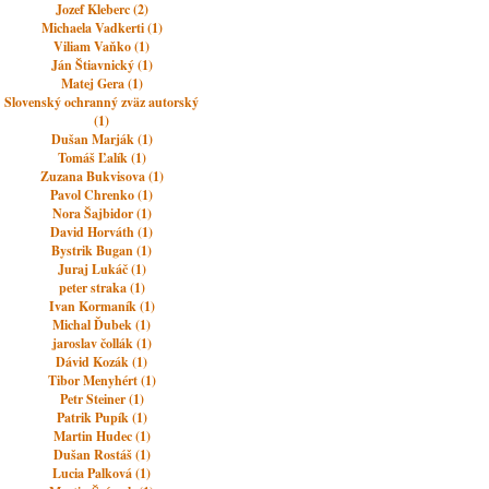
Jozef Kleberc (2)
Michaela Vadkerti (1)
Viliam Vaňko (1)
Ján Štiavnický (1)
Matej Gera (1)
Slovenský ochranný zväz autorský
(1)
Dušan Marják (1)
Tomáš Ľalík (1)
Zuzana Bukvisova (1)
Pavol Chrenko (1)
Nora Šajbidor (1)
David Horváth (1)
Bystrik Bugan (1)
Juraj Lukáč (1)
peter straka (1)
Ivan Kormaník (1)
Michal Ďubek (1)
jaroslav čollák (1)
Dávid Kozák (1)
Tibor Menyhért (1)
Petr Steiner (1)
Patrik Pupík (1)
Martin Hudec (1)
Dušan Rostáš (1)
Lucia Palková (1)