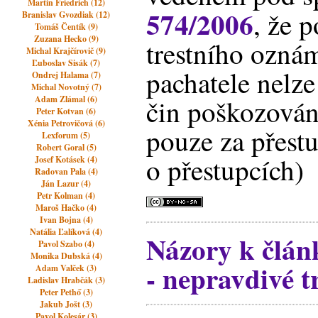
Martin Friedrich (12)
574/2006
, že 
Branislav Gvozdiak (12)
Tomáš Čentík (9)
Zuzana Hecko (9)
trestního ozná
Michal Krajčírovič (9)
Ľuboslav Sisák (7)
pachatele nelze
Ondrej Halama (7)
Michal Novotný (7)
Adam Zlámal (6)
čin poškozování
Peter Kotvan (6)
Xénia Petrovičová (6)
pouze za přest
Lexforum (5)
Robert Goral (5)
o přestupcích)
Josef Kotásek (4)
Radovan Pala (4)
Ján Lazur (4)
Petr Kolman (4)
Maroš Hačko (4)
Ivan Bojna (4)
Natália Ľalíková (4)
Názory k člán
Pavol Szabo (4)
Monika Dubská (4)
- nepravdivé t
Adam Valček (3)
Ladislav Hrabčák (3)
Peter Pethő (3)
Jakub Jošt (3)
Pavol Kolesár (3)