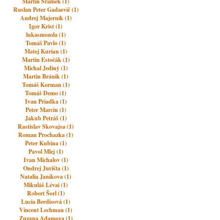
Martin Šrámek (1)
Ruslan Peter Gadaevič (1)
Andrej Majerník (1)
Igor Krist (1)
lukasmozola (1)
Tomáš Pavlo (1)
Matej Kurian (1)
Martin Estočák (1)
Michal Jediný (1)
Martin Bránik (1)
Tomáš Korman (1)
Tomáš Demo (1)
Ivan Priadka (1)
Peter Marcin (1)
Jakub Petráš (1)
Rastislav Skovajsa (1)
Roman Prochazka (1)
Peter Kubina (1)
Pavol Mlej (1)
Ivan Michalov (1)
Ondrej Jurišta (1)
Natalia Janikova (1)
Mikuláš Lévai (1)
Robert Šorl (1)
Lucia Berdisová (1)
Vincent Lechman (1)
Zuzana Adamova (1)