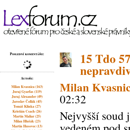
15 Tdo 57
Poslední komentáře:
nepravdiv
Autoři:
Milan Kvasni
Milan Kvasnica (163)
Juraj Gyarfas (119)
02:32
Juraj Alexander (49)
Jaroslav Čollák (45)
Tomáš Klinka (27)
Nejvyšší soud j
Kristián Csach (26)
Martin Maliar (25)
Milan Hlušák (23)
vedeném pod sp
Martin Husovec (13)