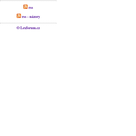
rss
rss - názory
O Lexforum.cz