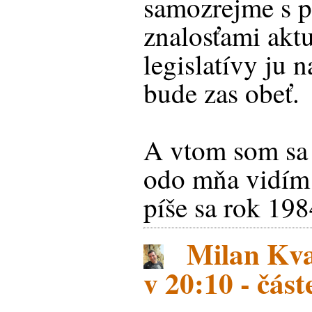
samozrejme s p
znalosťami aktu
legislatívy ju n
bude zas obeť.
A vtom som sa 
odo mňa vidím 
píše sa rok 1984
Milan Kva
v 20:10 - čás