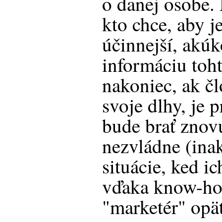
o danej osobe.
kto chce, aby j
účinnejší, akúk
informáciu toht
nakoniec, ak čl
svoje dlhy, je 
bude brať znov
nezvládne (inak
situácie, ked i
vďaka know-ho
"marketér" opä