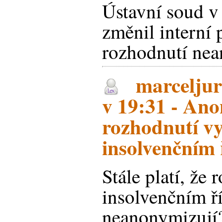
Ústavní soud v
změnil interní 
rozhodnutí ne
marceljur
v 19:31 - An
rozhodnutí v
insolvenčním 
Stále platí, že
insolvenčním ří
neanonymizují