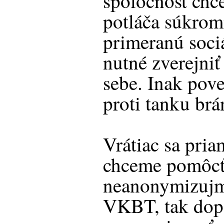
spoločnosť chce
potláča súkrom
primeranú sociá
nutné zverejniť
sebe. Inak pov
proti tanku brá
Vrátiac sa pria
chceme pomôcť
neanonymizujme
VKBT, tak dop