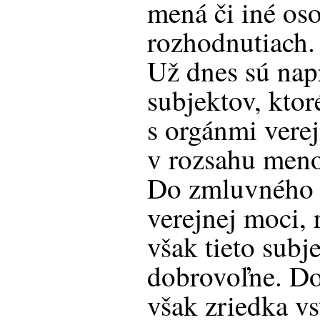
mená či iné os
rozhodnutiach.
Už dnes sú nap
subjektov, kto
s orgánmi verej
v rozsahu meno,
Do zmluvného 
verejnej moci, 
však tieto subj
dobrovoľne. D
však zriedka vs