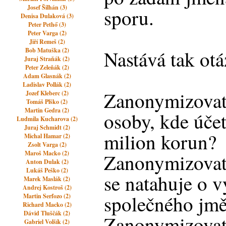
Josef Šilhán (3)
sporu.
Denisa Dulaková (3)
Peter Pethő (3)
Peter Varga (2)
Jiří Remeš (2)
Bob Matuška (2)
Nastává tak otá
Juraj Straňák (2)
Peter Zeleňák (2)
Adam Glasnák (2)
Ladislav Pollák (2)
Zanonymizovat
Jozef Kleberc (2)
Tomáš Plško (2)
Martin Gedra (2)
osoby, kde účet
Ludmila Kucharova (2)
Juraj Schmidt (2)
milion korun?
Michal Hamar (2)
Zsolt Varga (2)
Maroš Macko (2)
Zanonymizovat 
Anton Dulak (2)
Lukáš Peško (2)
se natahuje o 
Marek Maslák (2)
Andrej Kostroš (2)
společného jm
Martin Serfozo (2)
Richard Macko (2)
Dávid Tluščák (2)
Zanonymizovat 
Gabriel Volšík (2)