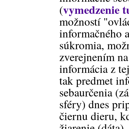
vymedzenie t
(
možností "ovlá
informačného 
súkromia, možn
zverejnením na 
informácia z tej
tak predmet in
sebaurčenia (z
sféry) dnes pr
čiernu dieru, k
žiarenie (dáta),