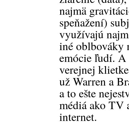
najmä gravitác
speňažení) subj
využívajú najm
iné oblbováky
emócie ľudí. A 
verejnej klietke
už Warren a Bra
a to ešte nejest
médiá ako TV a
internet.