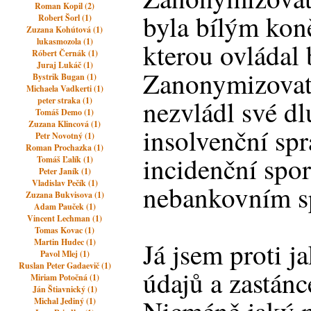
Roman Kopil (2)
byla bílým kon
Robert Šorl (1)
Zuzana Kohútová (1)
lukasmozola (1)
kterou ovládal
Róbert Černák (1)
Juraj Lukáč (1)
Zanonymizovat
Bystrik Bugan (1)
Michaela Vadkerti (1)
nezvládl své dl
peter straka (1)
Tomáš Demo (1)
Zuzana Klincová (1)
insolvenční sp
Petr Novotný (1)
Roman Prochazka (1)
incidenční spor
Tomáš Ľalík (1)
Peter Janík (1)
Vladislav Pečík (1)
nebankovním s
Zuzana Bukvisova (1)
Adam Pauček (1)
Vincent Lechman (1)
Tomas Kovac (1)
Martin Hudec (1)
Já jsem proti j
Pavol Mlej (1)
Ruslan Peter Gadaevič (1)
údajů a zastánc
Miriam Potočná (1)
Ján Štiavnický (1)
Michal Jediný (1)