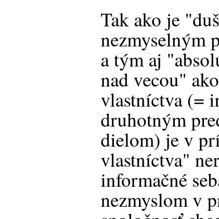
Tak ako je "duš
nezmyselným p
a tým aj "abso
nad vecou" ako
vlastníctva (= 
druhotným pre
dielom) je v p
vlastníctva" ner
informačné seb
nezmyslom v pr