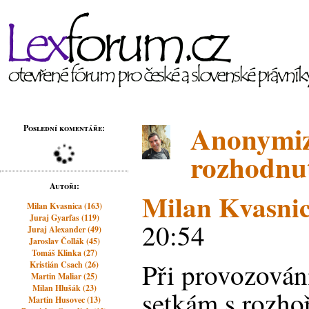
Anonymiz
Poslední komentáře:
rozhodnu
Autoři:
Milan Kvasni
Milan Kvasnica (163)
Juraj Gyarfas (119)
20:54
Juraj Alexander (49)
Jaroslav Čollák (45)
Tomáš Klinka (27)
Při provozování
Kristián Csach (26)
Martin Maliar (25)
Milan Hlušák (23)
setkám s rozho
Martin Husovec (13)