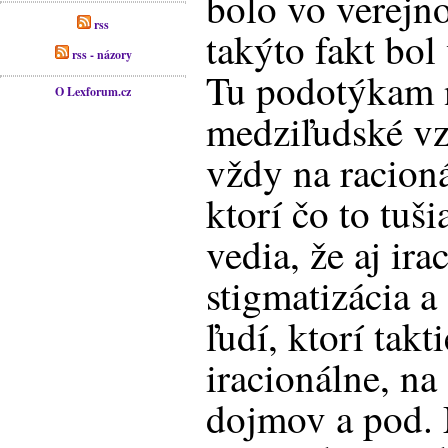
bolo vo verejn
rss
takýto fakt bo
rss - názory
Tu podotýkam n
O Lexforum.cz
medziľudské vz
vždy na racioná
ktorí čo to tuš
vedia, že aj ir
stigmatizácia a
ľudí, ktorí takt
iracionálne, na
dojmov a pod.