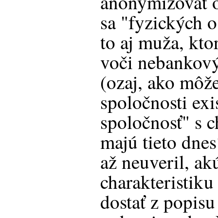
anonymizovať o
sa "fyzických o
to aj muža, kto
voči nebankov
(ozaj, ako môž
spoločnosti ex
spoločnosť" s c
majú tieto dnes
až neuveril, a
charakteristik
dostať z popis