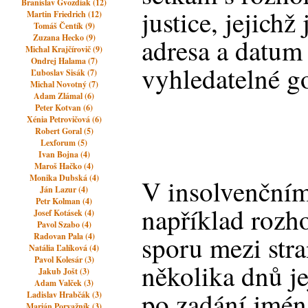
Branislav Gvozdiak (12)
justice, jejichž
Martin Friedrich (12)
Tomáš Čentík (9)
Zuzana Hecko (9)
adresa a datum 
Michal Krajčírovič (9)
Ondrej Halama (7)
vyhledatelné g
Ľuboslav Sisák (7)
Michal Novotný (7)
Adam Zlámal (6)
Peter Kotvan (6)
Xénia Petrovičová (6)
Robert Goral (5)
Lexforum (5)
Ivan Bojna (4)
Maroš Hačko (4)
Monika Dubská (4)
V insolvenčním 
Ján Lazur (4)
Petr Kolman (4)
například rozh
Josef Kotásek (4)
Pavol Szabo (4)
sporu mezi str
Radovan Pala (4)
Natália Ľalíková (4)
Pavol Kolesár (3)
několika dnů je
Jakub Jošt (3)
Adam Valček (3)
po zadání jmén
Ladislav Hrabčák (3)
Marián Porvažník (3)