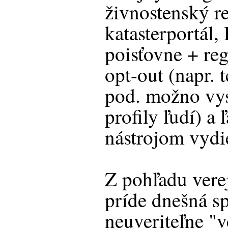
živnostenský re
katasterportál,
poisťovne + re
opt-out (napr. 
pod. možno vys
profily ľudí) a 
nástrojom vydie
Z pohľadu vere
príde dnešná s
neuveriteľne "v