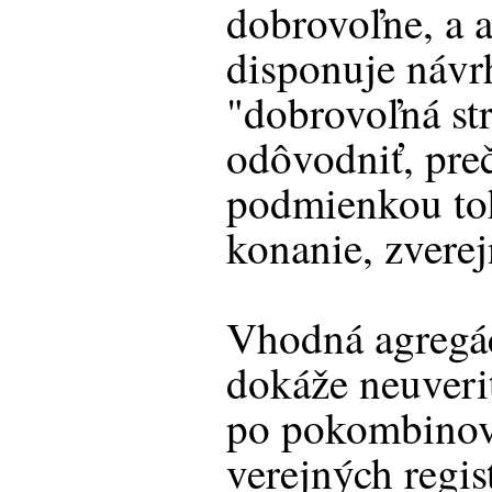
dobrovoľne, a a
disponuje návr
"dobrovoľná st
odôvodniť, pre
podmienkou toh
konanie, zverej
Vhodná agregá
dokáže neuverit
po pokombinova
verejných regis