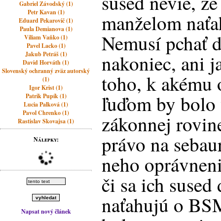
sused nevie, že
Gabriel Závodský (1)
Petr Kavan (1)
manželom nať
Eduard Pekarovič (1)
Paula Demianova (1)
Nemusí pchať d
Viliam Vaňko (1)
Pavel Lacko (1)
Jakub Petráš (1)
nakoniec, ani j
David Horváth (1)
Slovenský ochranný zväz autorský
toho, k akému 
(1)
Igor Krist (1)
ľuďom by bolo 
Patrik Pupík (1)
Lucia Palková (1)
Pavol Chrenko (1)
zákonnej rovin
Rastislav Skovajsa (1)
právo na sebau
Nálepky:
neho oprávneni
či sa ich sused 
naťahujú o BS
Napsat nový článek