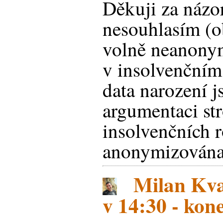
Děkuji za názor
nesouhlasím (o
volně neanony
v insolvenčním 
data narození j
argumentaci str
insolvenčních 
anonymizována
Milan Kva
v 14:30 - ko