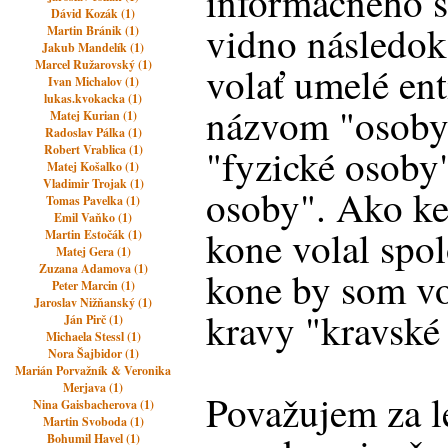
informačného 
Dávid Kozák (1)
vidno následok 
Martin Bránik (1)
Jakub Mandelík (1)
Marcel Ružarovský (1)
volať umelé ent
Ivan Michalov (1)
lukas.kvokacka (1)
názvom "osoby
Matej Kurian (1)
Radoslav Pálka (1)
"fyzické osoby
Robert Vrablica (1)
Matej Košalko (1)
Vladimir Trojak (1)
osoby". Ako ke
Tomas Pavelka (1)
Emil Vaňko (1)
kone volal spo
Martin Estočák (1)
Matej Gera (1)
Zuzana Adamova (1)
kone by som vo
Peter Marcin (1)
Jaroslav Nižňanský (1)
kravy "kravské
Ján Pirč (1)
Michaela Stessl (1)
Nora Šajbidor (1)
Marián Porvažník & Veronika
Merjava (1)
Považujem za l
Nina Gaisbacherova (1)
Martin Svoboda (1)
Bohumil Havel (1)