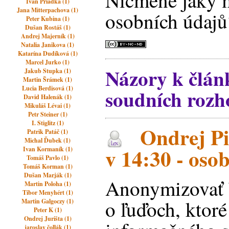
Nicméně jaký m
Ivan Priadka (1)
Jana Mitterpachova (1)
osobních údajů
Peter Kubina (1)
Dušan Rostáš (1)
Andrej Majerník (1)
Natalia Janikova (1)
Katarína Dudíková (1)
Marcel Jurko (1)
Názory k člá
Jakub Stupka (1)
Martin Šrámek (1)
Lucia Berdisová (1)
soudních rozh
David Halenák (1)
Mikuláš Lévai (1)
Petr Steiner (1)
I. Stiglitz (1)
Ondrej Pi
Patrik Patáč (1)
Michal Ďubek (1)
v 14:30 - oso
Ivan Kormaník (1)
Tomáš Pavlo (1)
Tomáš Korman (1)
Dušan Marják (1)
Anonymizovať b
Martin Poloha (1)
Tibor Menyhért (1)
o ľuďoch, ktoré
Martin Galgoczy (1)
Peter K (1)
Ondrej Jurišta (1)
jaroslav čollák (1)