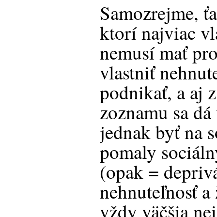
Samozrejme, ťaž
ktorí najviac vl
nemusí mať profi
vlastniť nehnut
podnikať, a aj 
zoznamu sa dá v
jednak byť na so
pomaly sociál
(opak = depriv
nehnuteľnosť a 
vždy väčšia nei