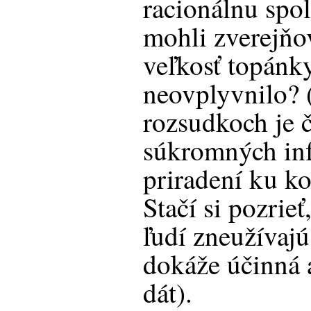
racionálnu spo
mohli zverejňo
veľkosť topánky
neovplyvnilo? 
rozsudkoch je č
súkromných inf
priradení ku ko
Stačí si pozrieť
ľudí zneužívajú
dokáže účinná 
dát).