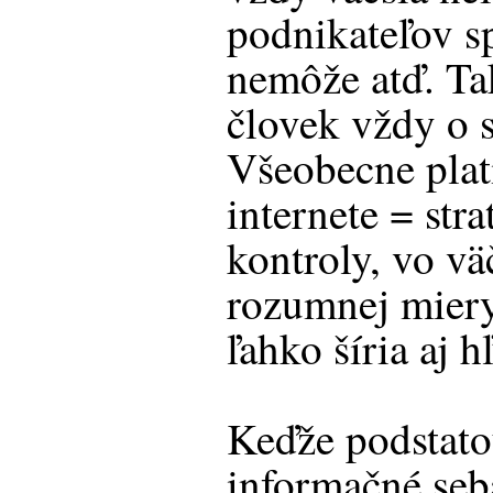
podnikateľov s
nemôže atď. Tak
človek vždy o s
Všeobecne platí
internete = stra
kontroly, vo vä
rozumnej miery
ľahko šíria aj h
Keďže podstato
informačné seb