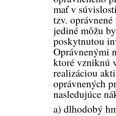
mať v súvislosti
tzv. oprávnené 
jediné môžu by
poskytnutou i
Oprávnenými n
ktoré vzniknú v
realizáciou akt
oprávnených pr
nasledujúce ná
a) dlhodobý h