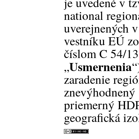
je uvedené v tz
national region
uverejnených v
vestníku EÚ zo
číslom C 54/13 
Usmernenia
„
“
zaradenie regi
znevýhodnený 
priemerný HDP
geografická izo