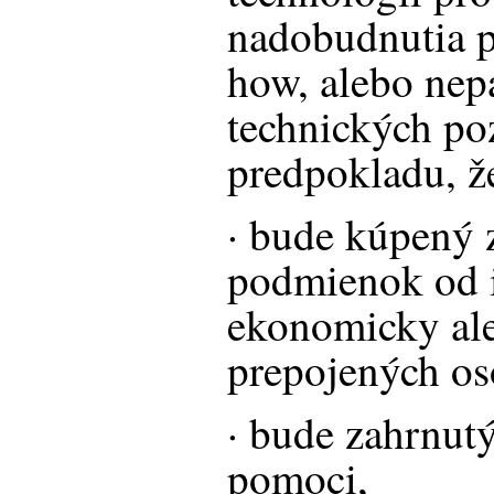
nadobudnutia pr
how, alebo nep
technických poz
predpokladu, ž
· bude kúpený 
podmienok od 
ekonomicky al
prepojených os
· bude zahrnut
pomoci,