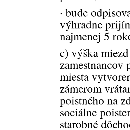
· bude odpisov
výhradne prijí
najmenej 5 rok
c) výška miezd
zamestnancov p
miesta vytvoren
zámerom vráta
poistného na zd
sociálne poiste
starobné dôcho