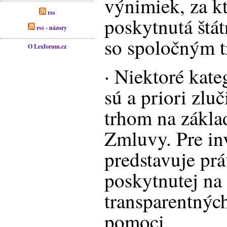
výnimiek, za k
rss
poskytnutá štá
rss - názory
so spoločným 
O Lexforum.cz
· Niektoré kate
sú a priori zlu
trhom na základ
Zmluvy. Pre in
predstavuje pr
poskytnutej na 
transparentnýc
pomoci.