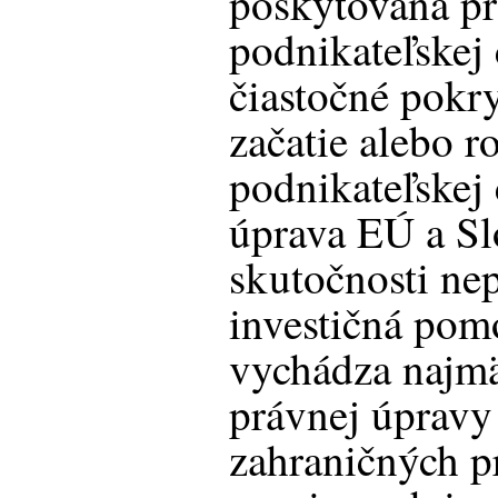
poskytovaná pr
podnikateľskej 
čiastočné pokr
začatie alebo r
podnikateľskej 
úprava EÚ a Sl
skutočnosti ne
investičná pom
vychádza najm
právnej úprav
zahraničných p