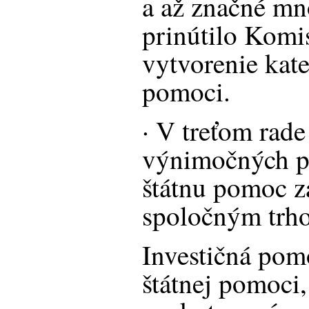
a až značné mn
prinútilo Komis
vytvorenie kate
pomoci.
· V treťom rad
výnimočných pr
štátnu pomoc z
spoločným trh
Investičná pom
štátnej pomoci,