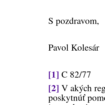
S pozdravom,
Pavol Kolesár
[1]
C 82/77
[2]
V akých reg
poskytnúť pomo