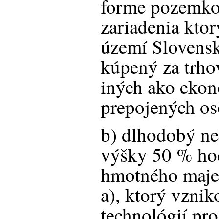
forme pozemkov
zariadenia ktor
území Slovensk
kúpený za trh
iných ako ekon
prepojených os
b) dlhodobý n
výšky 50 % ho
hmotného maje
a), ktorý vznik
technológií pr