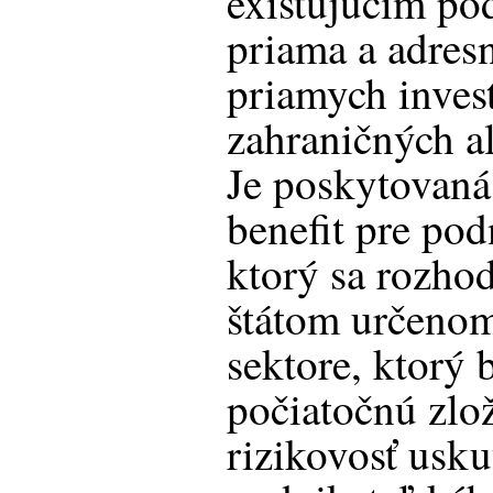
existujúcim po
priama a adres
priamych investí
zahraničných a
Je poskytovaná
benefit pre pod
ktorý sa rozho
štátom určenom
sektore, ktorý 
počiatočnú zlož
rizikovosť usk