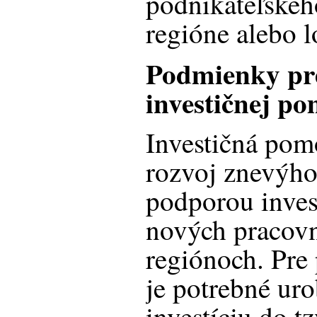
podnikateľskéh
regióne alebo l
Podmienky pre
investičnej po
Investičná pom
rozvoj znevýh
podporou invest
nových pracovn
regiónoch. Pre
je potrebné uro
investíciu do t