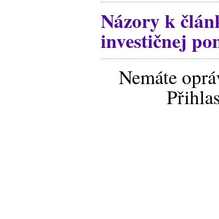
Názory k člán
investičnej po
Nemáte opráv
Přihla