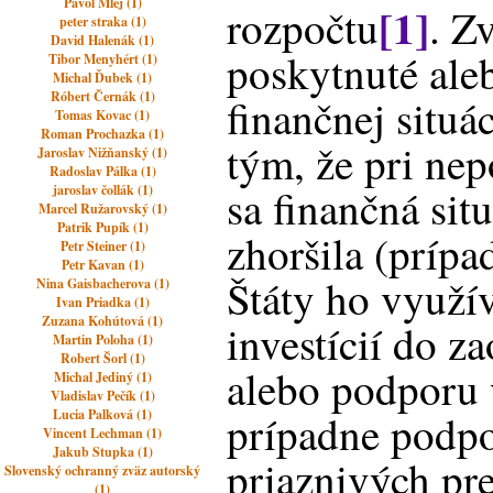
Pavol Mlej (1)
[1]
rozpočtu
. Z
peter straka (1)
David Halenák (1)
poskytnuté ale
Tibor Menyhért (1)
Michal Ďubek (1)
Róbert Černák (1)
finančnej situá
Tomas Kovac (1)
Roman Prochazka (1)
tým, že pri ne
Jaroslav Nižňanský (1)
Radoslav Pálka (1)
sa finančná sit
jaroslav čollák (1)
Marcel Ružarovský (1)
Patrik Pupík (1)
zhoršila (prípa
Petr Steiner (1)
Petr Kavan (1)
Štáty ho využí
Nina Gaisbacherova (1)
Ivan Priadka (1)
Zuzana Kohútová (1)
investícií do z
Martin Poloha (1)
Robert Šorl (1)
alebo podporu
Michal Jediný (1)
Vladislav Pečík (1)
Lucia Palková (1)
prípadne podpo
Vincent Lechman (1)
Jakub Stupka (1)
priaznivých pre
Slovenský ochranný zväz autorský
(1)