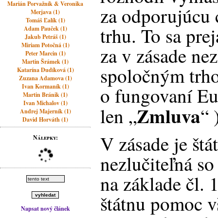
Marián Porvažník & Veronika
za odporujúcu 
Merjava (1)
Tomáš Ľalík (1)
trhu. To sa pre
Adam Pauček (1)
Jakub Petráš (1)
Miriam Potočná (1)
za v zásade nez
Peter Marcin (1)
Martin Šrámek (1)
spoločným trh
Katarína Dudíková (1)
Zuzana Adamova (1)
Ivan Kormaník (1)
o fungovaní Eu
Martin Bránik (1)
Ivan Michalov (1)
Zmluva
len „
“ 
Andrej Majerník (1)
David Horváth (1)
V zásade je št
Nálepky:
nezlučiteľná s
na základe čl.
štátnu pomoc vš
Napsat nový článek