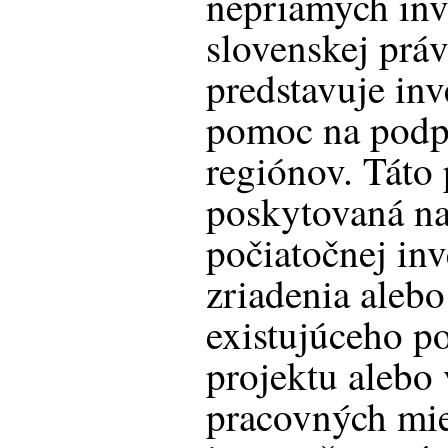
nepriamych inv
slovenskej prá
predstavuje in
pomoc na podp
regiónov. Táto
poskytovaná n
počiatočnej inve
zriadenia alebo
existujúceho p
projektu alebo
pracovných mie