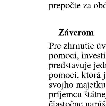
prepočte za ob
Záverom
Pre zhrnutie úv
pomoci, invest
predstavuje jed
pomoci, ktorá j
svojho majetku
príjemcu štátne
čiastočne narú