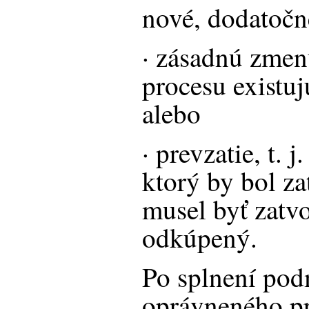
nové, dodatočn
· zásadnú zme
procesu existu
alebo
· prevzatie, t. 
ktorý by bol z
musel byť zatv
odkúpený.
Po splnení pod
oprávneného pr