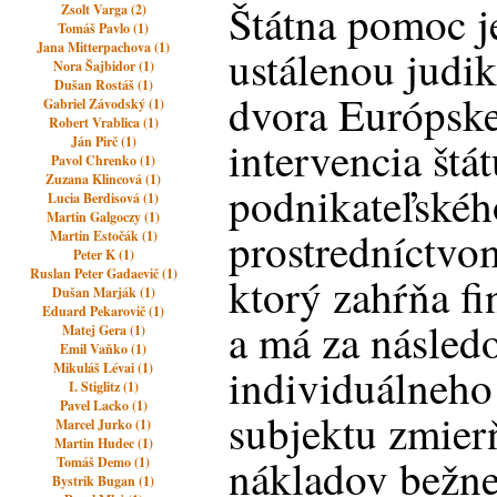
Štátna pomoc j
Zsolt Varga (2)
Tomáš Pavlo (1)
Jana Mitterpachova (1)
ustálenou judi
Nora Šajbidor (1)
Dušan Rostáš (1)
dvora Európske
Gabriel Závodský (1)
Robert Vrablica (1)
intervencia štá
Ján Pirč (1)
Pavol Chrenko (1)
Zuzana Klincová (1)
podnikateľskéh
Lucia Berdisová (1)
Martin Galgoczy (1)
prostredníctvom
Martin Estočák (1)
Peter K (1)
Ruslan Peter Gadaevič (1)
ktorý zahŕňa f
Dušan Marják (1)
Eduard Pekarovič (1)
a má za násled
Matej Gera (1)
Emil Vaňko (1)
Mikuláš Lévai (1)
individuálneho
I. Stiglitz (1)
Pavel Lacko (1)
subjektu zmier
Marcel Jurko (1)
Martin Hudec (1)
nákladov bežn
Tomáš Demo (1)
Bystrik Bugan (1)