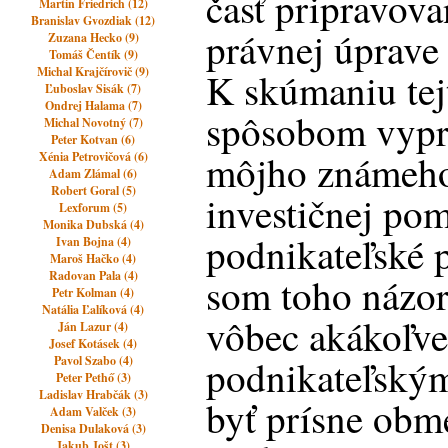
časť pripravova
Martin Friedrich (12)
Branislav Gvozdiak (12)
právnej úprave 
Zuzana Hecko (9)
Tomáš Čentík (9)
Michal Krajčírovič (9)
K skúmaniu tej
Ľuboslav Sisák (7)
Ondrej Halama (7)
spôsobom vypr
Michal Novotný (7)
Peter Kotvan (6)
môjho známeho
Xénia Petrovičová (6)
Adam Zlámal (6)
Robert Goral (5)
investičnej po
Lexforum (5)
Monika Dubská (4)
podnikateľské 
Ivan Bojna (4)
Maroš Hačko (4)
Radovan Pala (4)
som toho názoru
Petr Kolman (4)
Natália Ľalíková (4)
vôbec akákoľve
Ján Lazur (4)
Josef Kotásek (4)
podnikateľský
Pavol Szabo (4)
Peter Pethő (3)
Ladislav Hrabčák (3)
byť prísne obm
Adam Valček (3)
Denisa Dulaková (3)
Jakub Jošt (3)