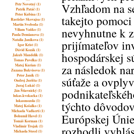
Vzhľadom na s
Petr Novotný (1)
Patrik Patáč (1)
Peter Kubina (1)
takejto pomoci 
Rastislav Skovajsa (1)
Martin Svoboda (1)
nevyhnutne k 
Viliam Vaňko (1)
Paula Demianova (1)
Natalia Janikova (1)
prijímateľov in
Igor Krist (1)
Dávid Kozák (1)
hospodárskej s
Jakub Mandelík (1)
Tomas Pavelka (1)
za následok na
Matej Kurian (1)
Zuzana Bukvisova (1)
Peter Janík (1)
súťaže a ovply
Ondrej Jurišta (1)
Juraj Lukáč (1)
podnikateľskéh
Ján Štiavnický (1)
lukas.kvokacka (1)
lukasmozola (1)
týchto dôvodov 
Matej Košalko (1)
Michaela Vadkerti (1)
Európskej Únie 
Bohumil Havel (1)
Tomáš Korman (1)
Vladimir Trojak (1)
rozhodli vyhlá
Michaela Stessl (1)