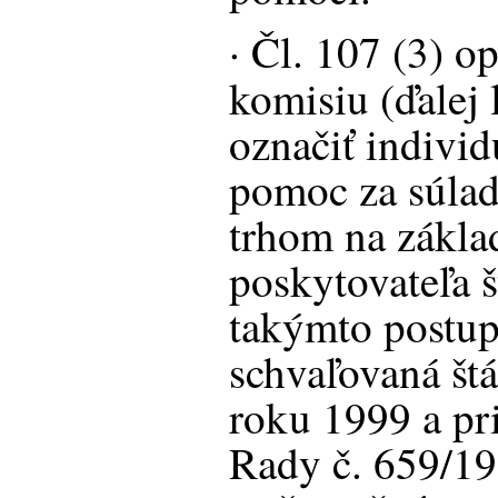
· Čl. 107 (3) 
komisiu (ďalej 
označiť indivi
pomoc za súla
trhom na zákla
poskytovateľa š
takýmto postu
schvaľovaná št
roku 1999 a pri
Rady č. 659/19