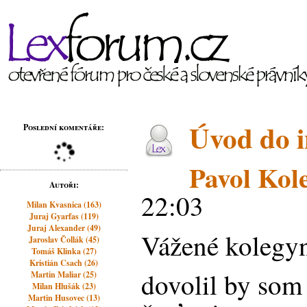
Úvod do i
Poslední komentáře:
Pavol Kol
Autoři:
22:03
Milan Kvasnica (163)
Juraj Gyarfas (119)
Juraj Alexander (49)
Vážené kolegyn
Jaroslav Čollák (45)
Tomáš Klinka (27)
Kristián Csach (26)
dovolil by som 
Martin Maliar (25)
Milan Hlušák (23)
Martin Husovec (13)