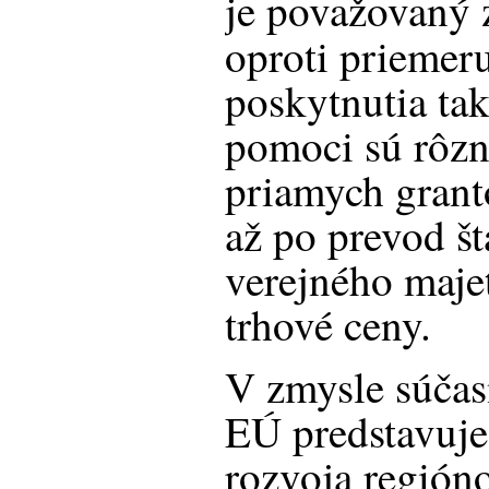
je považovaný
oproti priemer
poskytnutia tak
pomoci sú rôzn
priamych grant
až po prevod š
verejného maje
trhové ceny.
V zmysle súčas
EÚ predstavuj
rozvoja región