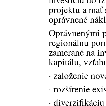
projektu a mať 
oprávnené nákl
Oprávnenými p
regionálnu pom
zamerané na inv
kapitálu, vzťah
· založenie no
· rozšírenie ex
· diverzifikáci