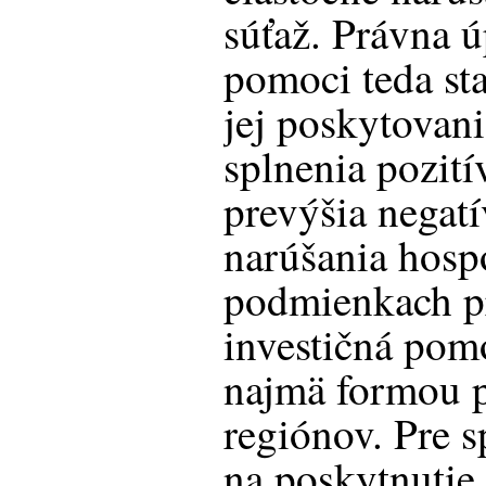
súťaž. Právna ú
pomoci teda s
jej poskytovani
splnenia pozití
prevýšia negat
narúšania hosp
podmienkach pr
investičná pom
najmä formou p
regiónov. Pre 
na poskytnutie