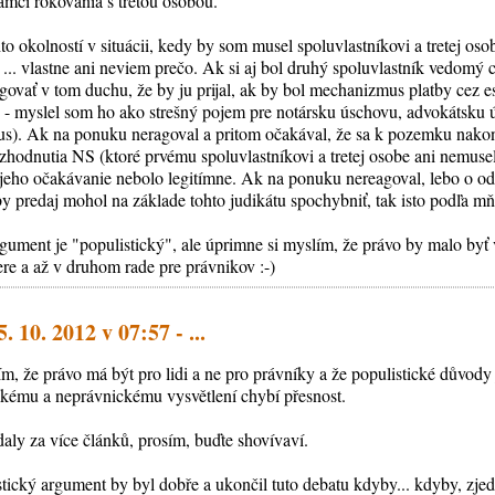
ámci rokovania s treťou osobou.
o okolností v situácii, kedy by som musel spoluvlastníkovi a tretej osob
 ... vlastne ani neviem prečo. Ak si aj bol druhý spoluvlastník vedomý
govať v tom duchu, že by ju prijal, ak by bol mechanizmus platby cez 
 - myslel som ho ako strešný pojem pre notársku úschovu, advokátsku 
). Ak na ponuku neragoval a pritom očakával, že sa k pozemku nakon
zhodnutia NS (ktoré prvému spoluvlastníkovi a tretej osobe ani nemuse
 jeho očakávanie nebolo legitímne. Ak na ponuku nereagoval, lebo o o
by predaj mohol na základe tohto judikátu spochybniť, tak isto podľa m
gument je "populistický", ale úprimne si myslím, že právo by malo byť
ere a až v druhom rade pre právnikov :-)
. 10. 2012 v 07:57 - ...
m, že právo má být pro lidi a ne pro právníky a že populistické důvody
ckému a neprávnickému vysvětlení chybí přesnost.
aly za více článků, prosím, buďte shovívaví.
istický argument by byl dobře a ukončil tuto debatu kdyby... kdyby, zj