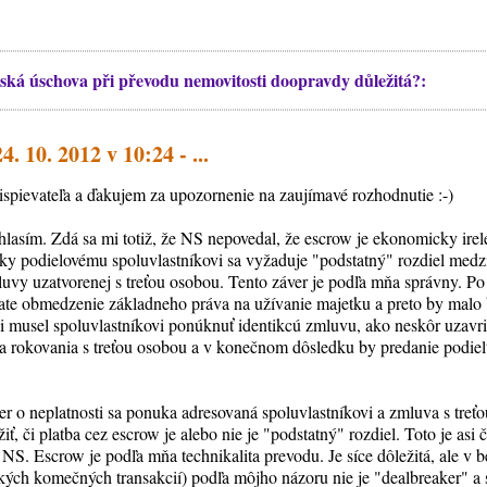
ská úschova při převodu nemovitosti doopravdy důležitá?:
. 10. 2012 v 10:24 - ...
ispievateľa a ďakujem za upozornenie na zaujímavé rozhodnutie :-)
lasím. Zdá sa mi totiž, že NS nepovedal, že escrow je ekonomicky irel
nuky podielovému spoluvlastníkovi sa vyžaduje "podstatný" rozdiel me
y uzatvorenej s treťou osobou. Tento záver je podľa mňa správny. Po
ate obmedzenie základneho práva na užívanie majetku a preto by malo b
i musel spoluvlastníkovi ponúknuť identikcú zmluvu, ako neskôr uzavri
 na rokovania s treťou osobou a v konečnom dôsledku by predanie podiel
r o neplatnosti sa ponuka adresovaná spoluvlastníkovi a zmluva s treťo
iť, či platba cez escrow je alebo nie je "podstatný" rozdiel. Toto je asi č
NS. Escrow je podľa mňa technikalita prevodu. Je síce dôležitá, ale v 
kých komečných transakcií) podľa môjho názoru nie je "dealbreaker" a s