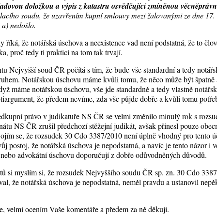
kladovou doložkou a výpis z katastru osvědčující zmíněnou věcněpráv
volacího soudu, že uzavřením kupní smlouvy mezi žalovanými ze dne 17.
 a) nedošlo.
 říká, že notářská úschova a neexistence vad není podstatná, že to člo
a, proč tedy ti praktici na tom tak trvají.
Nejvyšší soud ČR počítá s tím, že bude vše standardní a tedy notářs
ruhem. Notářskou úschovu máme kvůli tomu, že něco může být špatně a 
dyž máme notářskou úschovu, vše jde standardně a tedy vlastně notářs
tiargument, že předem nevíme, zda vše půjde dobře a kvůli tomu potř
ředkupní právo v judikatuře NS ČR se velmi změnilo minulý rok s roz
átu NS ČR zrušil předchozí stěžejní judikát, avšak přinesl pouze ob
 Bojím se, že rozsudek 30 Cdo 3387/2010 není úplně vhodný pro tento ú
j postoj, že notářská úschova je nepodstatná, a navíc je tento názor i 
nebo advokátní úschovu doporučují z dobře odůvodněných důvodů.
ů si myslím si, že rozsudek Nejvyššího soudu ČR sp. zn. 30 Cdo 3387
val, že notářská úschova je nepodstatná, neměl pravdu a ustanovil nepě
e, velmi ocením Vaše komentáře a předem za ně děkuji.