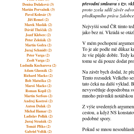
převodní smlouvu s tzv. v
Denisa Dulaková (3)
proto zcela sdílí závěr od
Marián Porvažník (3)
Pavol Kolesár (3)
předkupního práva žalobce
Jiří Remeš (2)
Marek Maslák (2)
Nejvyšší soud ČR tímto tedy
Dávid Tluščák (2)
jako bez ní. Vkrádá se otázk
Jozef Kleberc (2)
Peter Zeleňák (2)
V mém pochopení argumentu 
Martin Gedra (2)
To je ale podle mě důkaz k
Juraj Schmidt (2)
že vše půjde dobře. Tedy k
Peter Varga (2)
Zsolt Varga (2)
tomu se dá pouze dodat pro
Ludmila Kucharova (2)
Adam Glasnák (2)
Na závěr bych dodal, že p
Richard Macko (2)
Tento rozsudek Velkého sen
Bob Matuška (2)
tato čeká na další výklad.
Maroš Macko (2)
nevysvětluje dopodrobna svů
Roman Kopil (2)
mnoho právníků notářskou 
Martin Serfozo (2)
Andrej Kostroš (2)
Z výše uvedených argument
Anton Dulak (2)
Michal Hamar (2)
cestou, a když NS konstato
Ladislav Pollák (2)
podobné spory.
Juraj Straňák (2)
Tomáš Plško (2)
Pokud se mnou nesouhlasít
Gabriel Volšík (2)