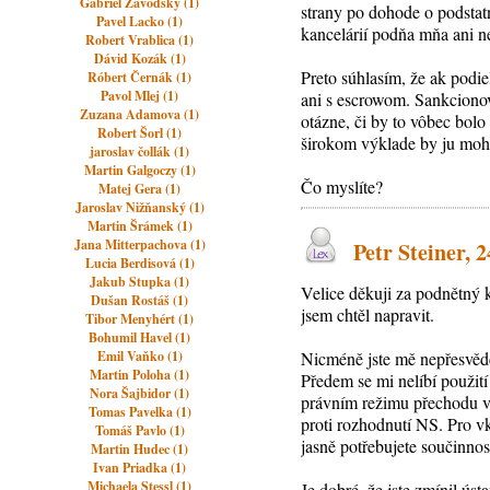
Gabriel Závodský (1)
strany po dohode o podstat
Pavel Lacko (1)
kancelárií podňa mňa ani ne
Robert Vrablica (1)
Dávid Kozák (1)
Preto súhlasím, že ak podi
Róbert Černák (1)
Pavol Mlej (1)
ani s escrowom. Sankcionov
Zuzana Adamova (1)
otázne, či by to vôbec bolo
Robert Šorl (1)
širokom výklade by ju mohl
jaroslav čollák (1)
Martin Galgoczy (1)
Čo myslíte?
Matej Gera (1)
Jaroslav Nižňanský (1)
Martin Šrámek (1)
Jana Mitterpachova (1)
Petr Steiner, 24
Lucia Berdisová (1)
Jakub Stupka (1)
Velice děkuji za podnětný k
Dušan Rostáš (1)
jsem chtěl napravit.
Tibor Menyhért (1)
Bohumil Havel (1)
Emil Vaňko (1)
Nicméně jste mě nepřesvědči
Martin Poloha (1)
Předem se mi nelíbí použití
Nora Šajbidor (1)
právním režimu přechodu vl
Tomas Pavelka (1)
proti rozhodnutí NS. Pro 
Tomáš Pavlo (1)
jasně potřebujete součinnos
Martin Hudec (1)
Ivan Priadka (1)
Michaela Stessl (1)
Je dobré, že jste zmínil ú