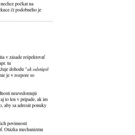
a nechce počkat na
ekuce či podobného je
ňa v zásade rešpektovať
pr. tu
važuje dohodu "
ak odstúpiš
 nie je v rozpore so
eľnosti neuvedomujú
aj to len v prípade, ak im
o, aby sa adresát ponuky
ich povinností
riť. Otázka mechanizmu