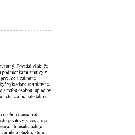
evantný. Povedal však, že
dzi podmienkami zmluvy v
 prvé, celé zákonné
yť vykladané reštriktívne.
e s treťou osobou, úplne by
u tretej osobe bolo takmer
u osobou musia líšiť
isto pocitový záver, ale ja
bežných transakciách (a
kôr ide o otázku, ktorú