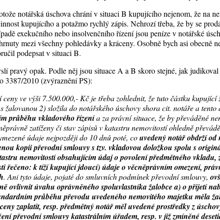
otože notářská úschova chrání v situaci B kupujícího nejenom, že na ne
činnost kupujícího a potažmo rychlý zápis. Nehrozí třeba, že by se pro
ípadě exekučního nebo insolvenčního řízení jsou peníze v notářské úsc
hrnuty mezi všechny pohledávky a kráceny. Osobně bych asi obecně n
ručil podepsat v situaci B.
lí pravý opak. Podle něj jsou situace A a B skoro stejné, jak judikova
do 3387/2010 (zvýraznění PS):
 ceny ve výši 7.500.000,- Kč je třeba zohlednit, že tuto částku kupující 
s žalovanou 2) složila do notářského úschovy shora cit. notáře a tento
ím průběhu vkladového řízení
a za právní situace, že by převáděné nem
právně zatíženy či stav zápisů v katastru nemovitostí ohledně převá
ymezené údaje nejpozději do 10 dnů poté, co
uvedený notář obdrží od 
enou kopii převodní smlouvy s tzv. vkladovou doložkou spolu s origi
atastru nemovitostí obsahujícím údaj o povolení předmětného vkladu,
sti řečeno: k tíží kupující jdoucí) údaje o věcněprávním omezení, pr
ch
. Ani tyto údaje, pojaté do smluvních podmínek převodní smlouvy,
ov
lně ovlivnit úvahu oprávněného spoluvlastníka žalobce a) o přijetí nab
andardním průběhu převodu uvedeného nemovitého majetku
měla ža
eny zaplatit, resp. předmětný notář měl uvedené prostředky z úschovy
ení převodní smlouvy katastrálním úřadem, resp. v již zmíněné deseti