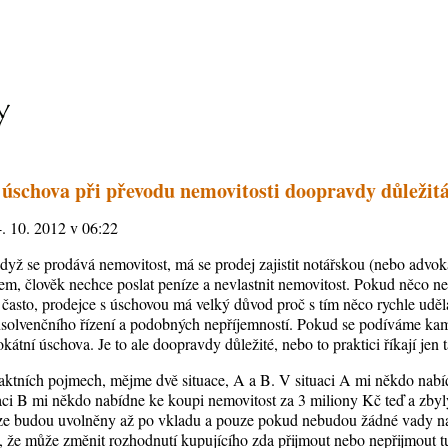
 úschova při převodu nemovitosti doopravdy důležit
4. 10. 2012 v 06:22
 když se prodává nemovitost, má se prodej zajistit notářskou (nebo adv
dem, člověk nechce poslat peníze a nevlastnit nemovitost. Pokud něco ne
 často, prodejce s úschovou má velký důvod proč s tím něco rychle uděl
nsolvenčního řízení a podobných nepříjemností. Pokud se podíváme ka
kátní úschova. Je to ale doopravdy důležité, nebo to praktici říkají jen 
ktních pojmech, mějme dvě situace, A a B. V situaci A mi někdo nabí
uaci B mi někdo nabídne ke koupi nemovitost za 3 miliony Kč teď a zby
íze budou uvolněny až po vkladu a pouze pokud nebudou žádné vady na
 že může změnit rozhodnutí kupujícího zda přijmout nebo nepřijmout t