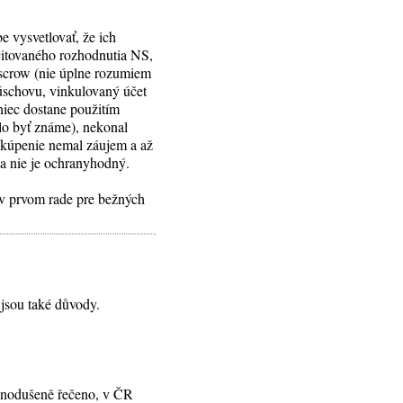
e vysvetlovať, že ich
 citovaného rozhodnutia NS,
escrow (nie úplne rozumiem
úschovu, vinkulovaný účet
iec dostane použitím
lo byť známe), nekonal
dkúpenie nemal záujem a až
ňa nie je ochranyhodný.
 v prvom rade pre bežných
 jsou také důvody.
ednodušeně řečeno, v ČR