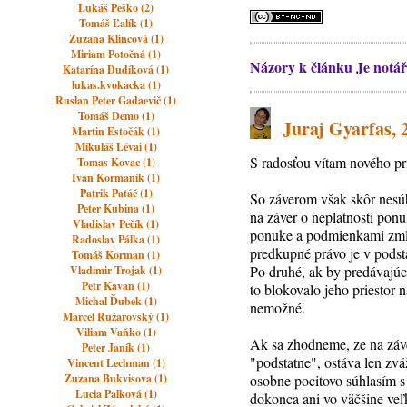
Lukáš Peško (2)
Tomáš Ľalík (1)
Zuzana Klincová (1)
Miriam Potočná (1)
Názory k článku Je notář
Katarína Dudíková (1)
lukas.kvokacka (1)
Ruslan Peter Gadaevič (1)
Tomáš Demo (1)
Juraj Gyarfas, 24
Martin Estočák (1)
Mikuláš Lévai (1)
S radosťou vítam nového pr
Tomas Kovac (1)
Ivan Kormaník (1)
Patrik Patáč (1)
So záverom však skôr nesúh
Peter Kubina (1)
na záver o neplatnosti po
Vladislav Pečík (1)
ponuke a podmienkami zmluv
Radoslav Pálka (1)
predkupné právo je v podst
Tomáš Korman (1)
Po druhé, ak by predávajúc
Vladimir Trojak (1)
Petr Kavan (1)
to blokovalo jeho priestor
Michal Ďubek (1)
nemožné.
Marcel Ružarovský (1)
Viliam Vaňko (1)
Ak sa zhodneme, ze na záve
Peter Janík (1)
"podstatne", ostáva len zváž
Vincent Lechman (1)
Zuzana Bukvisova (1)
osobne pocitovo súhlasím s 
Lucia Palková (1)
dokonca ani vo väčšine veľ