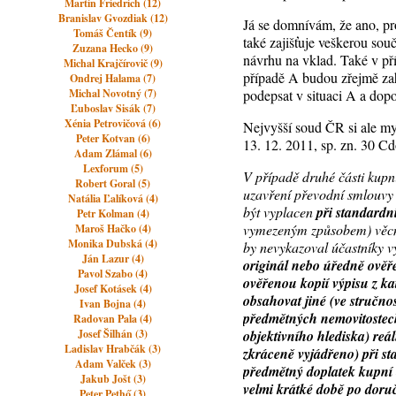
Martin Friedrich (12)
Branislav Gvozdiak (12)
Já se domnívám, že ano, pr
Tomáš Čentík (9)
také zajišťuje veškerou sou
Zuzana Hecko (9)
návrhu na vklad. Také v př
Michal Krajčírovič (9)
případě A budou zřejmě za
Ondrej Halama (7)
Michal Novotný (7)
podepsat v situaci A a dopo
Ľuboslav Sisák (7)
Xénia Petrovičová (6)
Nejvyšší soud ČR si ale mys
Peter Kotvan (6)
13. 12. 2011, sp. zn. 30 C
Adam Zlámal (6)
Lexforum (5)
V případě druhé části kupní
Robert Goral (5)
uzavření převodní smlouvy 
Natália Ľalíková (4)
být vyplacen
při standardn
Petr Kolman (4)
vymezeným způsobem) věcně
Maroš Hačko (4)
Monika Dubská (4)
by nevykazoval účastníky v
Ján Lazur (4)
originál nebo úředně ověř
Pavol Szabo (4)
ověřenou kopií výpisu z k
Josef Kotásek (4)
obsahovat jiné (ve stručno
Ivan Bojna (4)
předmětných nemovitoste
Radovan Pala (4)
Josef Šilhán (3)
objektivního hlediska) reá
Ladislav Hrabčák (3)
zkráceně vyjádřeno) při
st
Adam Valček (3)
předmětný doplatek kupní c
Jakub Jošt (3)
velmi krátké době po doruč
Peter Pethő (3)