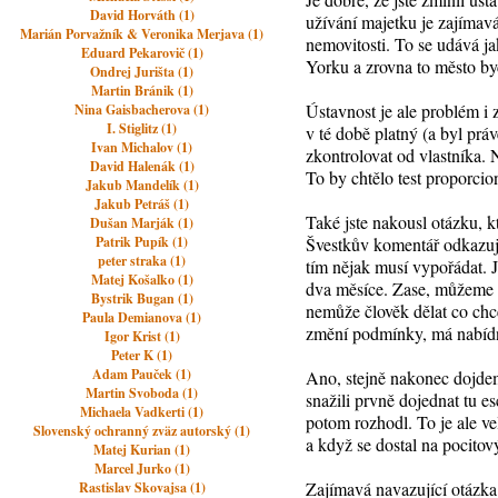
David Horváth (1)
užívání majetku je zajímav
Marián Porvažník & Veronika Merjava (1)
nemovitosti. To se udává j
Eduard Pekarovič (1)
Yorku a zrovna to město by
Ondrej Jurišta (1)
Martin Bránik (1)
Ústavnost je ale problém i 
Nina Gaisbacherova (1)
I. Stiglitz (1)
v té době platný (a byl pr
Ivan Michalov (1)
zkontrolovat od vlastníka. 
David Halenák (1)
To by chtělo test proporcion
Jakub Mandelík (1)
Jakub Petráš (1)
Také jste nakousl otázku, kt
Dušan Marják (1)
Patrik Pupík (1)
Švestkův komentář odkazuje 
peter straka (1)
tím nějak musí vypořádat. 
Matej Košalko (1)
dva měsíce. Zase, můžeme nes
Bystrik Bugan (1)
nemůže člověk dělat co chc
Paula Demianova (1)
změní podmínky, má nabíd
Igor Krist (1)
Peter K (1)
Adam Pauček (1)
Ano, stejně nakonec dojdem
Martin Svoboda (1)
snažili prvně dojednat tu e
Michaela Vadkerti (1)
potom rozhodl. To je ale ve
Slovenský ochranný zväz autorský (1)
a když se dostal na pocitov
Matej Kurian (1)
Marcel Jurko (1)
Zajímavá navazující otázka
Rastislav Skovajsa (1)