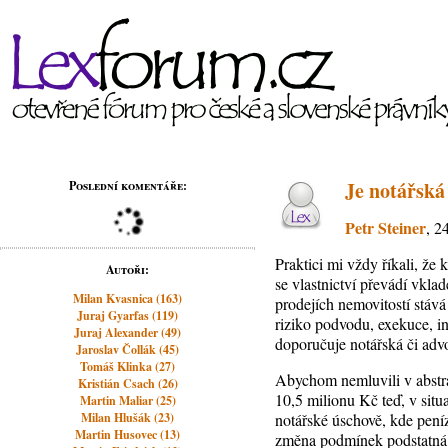
Je notářská
Poslední komentáře:
Petr Steiner
, 2
Praktici mi vždy říkali, že
Autoři:
se vlastnictví převádí vkla
Milan Kvasnica (163)
prodejích nemovitostí stává
Juraj Gyarfas (119)
riziko podvodu, exekuce, i
Juraj Alexander (49)
doporučuje notářská či advo
Jaroslav Čollák (45)
Tomáš Klinka (27)
Abychom nemluvili v abstra
Kristián Csach (26)
10,5 milionu Kč teď, v sit
Martin Maliar (25)
Milan Hlušák (23)
notářské úschově, kde pen
Martin Husovec (13)
změna podmínek podstatná,