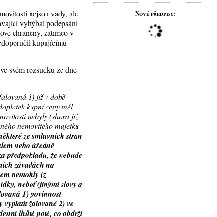
movitosti nejsou vady, ale
Nové předpisy:
dávající vyhýbal podepsání
hově chráněny, zatímco v
edoporučil kupujícímu
l ve svém rozsudku ze dne
žalovaná 1) již v době
 doplatek kupní ceny měl
ovitosti nebyly (shora již
děného nemovitého majetku
některé ze smluvních stran
nálem nebo úředně
 za předpokladu, že nebude
ávních závadách na
šem nemohly (z
ídky, neboť (jinými slovy a
lovaná 1) povinnost
 vyplatit žalované 2) ve
denní lhůtě poté, co obdrží