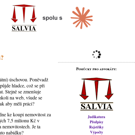
á?
Pomůcky pro advokáty:
okátní) úschovou. Poněvadž
půjde hladce, což se při
at. Stejně se zmenšuje
mkoli na web, všude se
tak aby měli práci?
dne ke koupi nemovitost za
Judikatura
lých 7,5 milionu Kč v
Předpisy
 nemovitostech. Je ta
Rejstříky
uto nabídku?
Výpočty