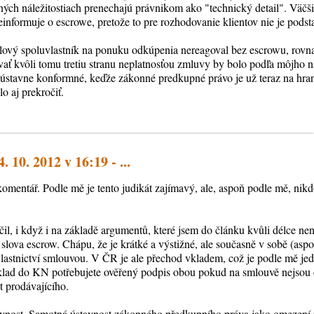
ných náležitostiach prenechajú právnikom ako "technický detail". Väčši
informuje o escrowe, pretože to pre rozhodovanie klientov nie je podst
elový spoluvlastník na ponuku odkúpenia nereagoval bez escrowu, rovn
ať kvôli tomu tretiu stranu neplatnosťou zmluvy by bolo podľa môjho 
 ústavne konformné, keďže zákonné predkupné právo je už teraz na hrane
o aj prekročiť.
. 10. 2012 v 16:19 - ...
omentář. Podle mě je tento judikát zajímavý, ale, aspoň podle mě, nikd
l, i když i na základě argumentů, které jsem do článku kvůli délce nena
 slova escrow. Chápu, že je krátké a výstižné, ale současně v sobě (asp
astnictví smlouvou. V ČR je ale přechod vkladem, což je podle mě je
vklad do KN potřebujete ověřený podpis obou pokud na smlouvě nejsou 
t prodávajícího.
stavnost. Samotná ústavnost zákonného předkupního práva jako omezení