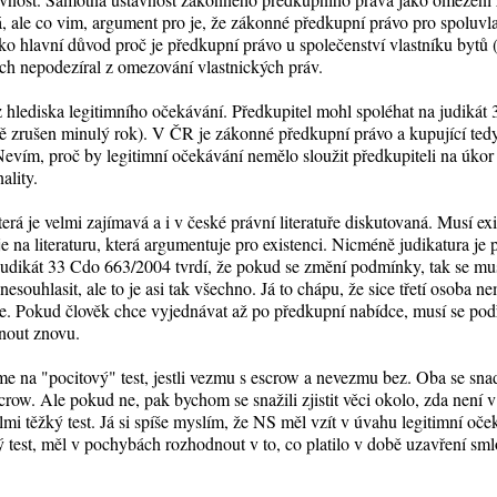
á, ale co vim, argument pro je, že zákonné předkupní právo pro spoluvl
ako hlavní důvod proč je předkupní právo u společenství vlastníku bytů
ch nepodezíral z omezování vlastnických práv.
z hlediska legitimního očekávání. Předkupitel mohl spoléhat na judikát
ávě zrušen minulý rok). V ČR je zákonné předkupní právo a kupující ted
Nevím, proč by legitimní očekávání nemělo sloužit předkupiteli na úkor
ality.
erá je velmi zajímavá a i v české právní literatuře diskutovaná. Musí exi
na literaturu, která argumentuje pro existenci. Nicméně judikatura je pr
Judikát 33 Cdo 663/2004 tvrdí, že pokud se změní podmínky, tak se mus
ouhlasit, ale to je asi tak všechno. Já to chápu, že sice třetí osoba nem
e. Pokud člověk chce vyjednávat až po předkupní nabídce, musí se pod
nout znovu.
e na "pocitový" test, jestli vezmu s escrow a nevezmu bez. Oba se s
scrow. Ale pokud ne, pak bychom se snažili zjistit věci okolo, zda není 
lmi těžký test. Já si spíše myslím, že NS měl vzít v úvahu legitimní o
ý test, měl v pochybách rozhodnout v to, co platilo v době uzavření sm