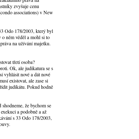
astníky zvyšuje cenu
 (condo associations) v New
 33 Odo 178/2003, který byl
y o něm věděl a mohl si to
 práva na užívání majetku.
stovat třetí osoba?
oti. Ok, ale judikatura se s
í vyhlásit nové a dát nové
usí existovat, ale zase si
řídit judikátu. Pokud hodně
nad shodneme, že bychom se
v exekuci a podobně a až
čekávání s 33 Odo 178/2003,
louvy.