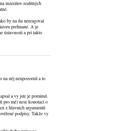
na inzerátov realitných
atné.
ako by na ňu nereagoval
názoru prehnané. A je
 ústavnosti a pri takto
o na něj neupozornil a to
psal a vy jste je pominul.
oň pro mě) nese konotaci o
den z hlavních argumentů
ověřené podpisy. Takže vy
 základního práva na