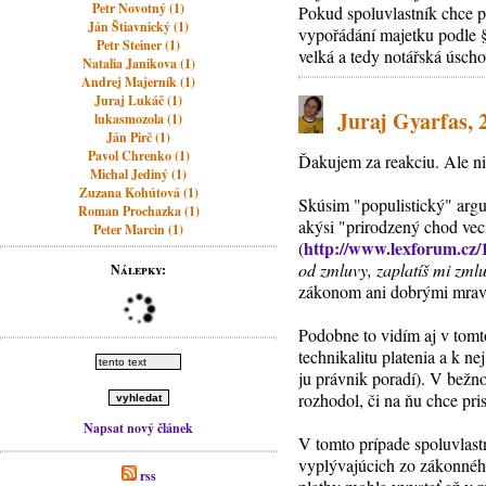
Petr Novotný (1)
Pokud spoluvlastník chce pr
Ján Štiavnický (1)
vypořádání majetku podle
Petr Steiner (1)
velká a tedy notářská úscho
Natalia Janikova (1)
Andrej Majerník (1)
Juraj Lukáč (1)
Juraj Gyarfas, 
lukasmozola (1)
Ján Pirč (1)
Pavol Chrenko (1)
Ďakujem za reakciu. Ale ni
Michal Jediný (1)
Zuzana Kohútová (1)
Skúsim "populistický" argu
Roman Prochazka (1)
akýsi "prirodzený chod vecí
Peter Marcin (1)
http://www.lexforum.cz/
(
od zmluvy, zaplatíš mi zml
Nálepky:
zákonom ani dobrými mravm
Podobne to vidím aj v tomt
technikalitu platenia a k n
ju právnik poradí). V bežn
rozhodol, či na ňu chce pris
Napsat nový článek
V tomto prípade spoluvlast
vyplývajúcich zo zákonného
rss