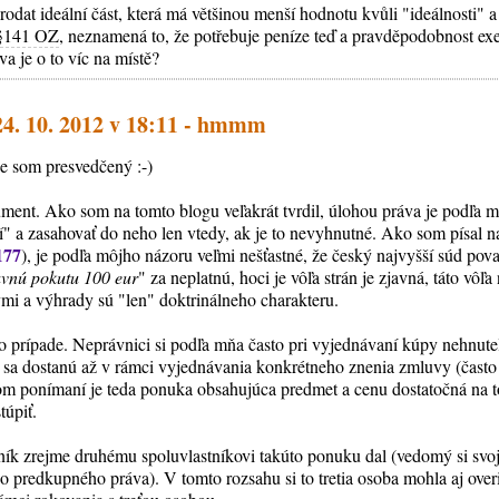
odat ideální část, která má většinou menší hodnotu kvůli "ideálnosti" 
§141 OZ
, neznamená to, že potřebuje peníze teď a pravděpodobnost ex
va je o to víc na místě?
24. 10. 2012 v 18:11 - hmmm
e som presvedčený :-)
ment. Ako som na tomto blogu veľakrát tvrdil, úlohou práva je podľa m
" a zasahovať do neho len vtedy, ak je to nevyhnutné. Ako som písal na
177
), je podľa môjho názoru veľmi nešťastné, že český najvyšší súd po
uvnú pokutu 100 eur
" za neplatnú, hoci je vôľa strán je zjavná, táto vôľa
i a výhrady sú "len" doktrinálneho charakteru.
o prípade. Neprávnici si podľa mňa často pri vyjednávaní kúpy nehnut
ej sa dostanú až v rámci vyjednávania konkrétneho znenia zmluvy (často 
om ponímaní je teda ponuka obsahujúca predmet a cenu dostatočná na t
túpiť.
ník zrejme druhému spoluvlastníkovi takúto ponuku dal (vedomý si svoj
 predkupného práva). V tomto rozsahu si to tretia osoba mohla aj ove