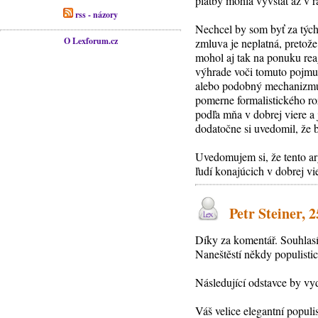
platby mohla vyvstať až v r
rss - názory
Nechcel by som byť za týcht
O Lexforum.cz
zmluva je neplatná, pretože
mohol aj tak na ponuku rea
výhrade voči tomuto pojmu
alebo podobný mechanizmus
pomerne formalistického ro
podľa mňa v dobrej viere a
dodatočne si uvedomil, že 
Uvedomujem si, že tento ar
ľudí konajúcich v dobrej vi
Petr Steiner, 25
Díky za komentář. Souhlasí
Naneštěstí někdy populisti
Následující odstavce by vyd
Váš velice elegantní popul