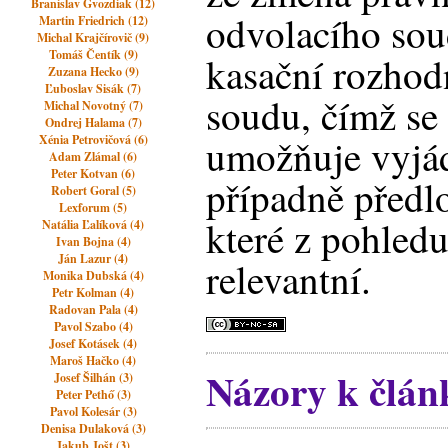
Branislav Gvozdiak (12)
odvolacího so
Martin Friedrich (12)
Michal Krajčírovič (9)
Tomáš Čentík (9)
kasační rozhod
Zuzana Hecko (9)
Ľuboslav Sisák (7)
soudu, čímž se
Michal Novotný (7)
Ondrej Halama (7)
umožňuje vyjád
Xénia Petrovičová (6)
Adam Zlámal (6)
Peter Kotvan (6)
případně předl
Robert Goral (5)
Lexforum (5)
které z pohled
Natália Ľalíková (4)
Ivan Bojna (4)
Ján Lazur (4)
relevantní.
Monika Dubská (4)
Petr Kolman (4)
Radovan Pala (4)
Pavol Szabo (4)
Josef Kotásek (4)
Maroš Hačko (4)
Názory k člán
Josef Šilhán (3)
Peter Pethő (3)
Pavol Kolesár (3)
Denisa Dulaková (3)
Jakub Jošt (3)