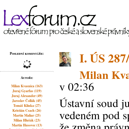
I. ÚS 287
Poslední komentáře:
Milan Kva
Autoři:
v 02:36
Milan Kvasnica (163)
Juraj Gyarfas (119)
Juraj Alexander (49)
Ústavní soud ju
Jaroslav Čollák (45)
Tomáš Klinka (27)
vedeném pod sp
Kristián Csach (26)
Martin Maliar (25)
Milan Hlušák (23)
že změna právn
Martin Husovec (13)