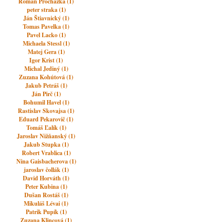
Roman Prochazka (1)
peter straka (1)
Ján Štiavnický (1)
Tomas Pavelka (1)
Pavel Lacko (1)
Michaela Stessl (1)
Matej Gera (1)
Igor Krist (1)
Michal Jediný (1)
Zuzana Kohútová (1)
Jakub Petráš (1)
Ján Pirč (1)
Bohumil Havel (1)
Rastislav Skovajsa (1)
Eduard Pekarovič (1)
Tomáš Ľalík (1)
Jaroslav Nižňanský (1)
Jakub Stupka (1)
Robert Vrablica (1)
Nina Gaisbacherova (1)
jaroslav čollák (1)
David Horváth (1)
Peter Kubina (1)
Dušan Rostáš (1)
Mikuláš Lévai (1)
Patrik Pupík (1)
Zuzana Klincová (1)