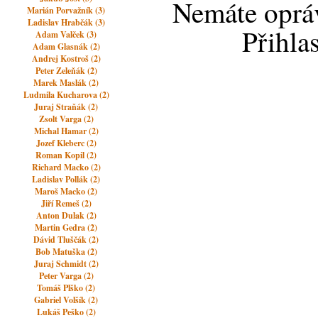
Nemáte opráv
Marián Porvažník (3)
Ladislav Hrabčák (3)
Přihla
Adam Valček (3)
Adam Glasnák (2)
Andrej Kostroš (2)
Peter Zeleňák (2)
Marek Maslák (2)
Ludmila Kucharova (2)
Juraj Straňák (2)
Zsolt Varga (2)
Michal Hamar (2)
Jozef Kleberc (2)
Roman Kopil (2)
Richard Macko (2)
Ladislav Pollák (2)
Maroš Macko (2)
Jiří Remeš (2)
Anton Dulak (2)
Martin Gedra (2)
Dávid Tluščák (2)
Bob Matuška (2)
Juraj Schmidt (2)
Peter Varga (2)
Tomáš Plško (2)
Gabriel Volšík (2)
Lukáš Peško (2)