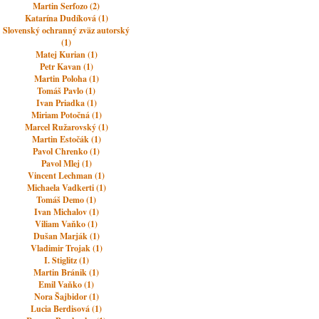
Martin Serfozo (2)
Katarína Dudíková (1)
Slovenský ochranný zväz autorský
(1)
Matej Kurian (1)
Petr Kavan (1)
Martin Poloha (1)
Tomáš Pavlo (1)
Ivan Priadka (1)
Miriam Potočná (1)
Marcel Ružarovský (1)
Martin Estočák (1)
Pavol Chrenko (1)
Pavol Mlej (1)
Vincent Lechman (1)
Michaela Vadkerti (1)
Tomáš Demo (1)
Ivan Michalov (1)
Viliam Vaňko (1)
Dušan Marják (1)
Vladimir Trojak (1)
I. Stiglitz (1)
Martin Bránik (1)
Emil Vaňko (1)
Nora Šajbidor (1)
Lucia Berdisová (1)