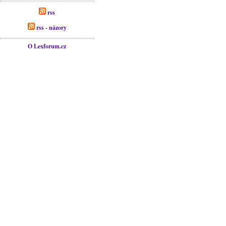
rss
rss - názory
O Lexforum.cz