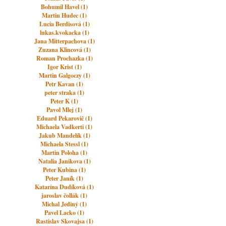
Bohumil Havel (1)
Martin Hudec (1)
Lucia Berdisová (1)
lukas.kvokacka (1)
Jana Mitterpachova (1)
Zuzana Klincová (1)
Roman Prochazka (1)
Igor Krist (1)
Martin Galgoczy (1)
Petr Kavan (1)
peter straka (1)
Peter K (1)
Pavol Mlej (1)
Eduard Pekarovič (1)
Michaela Vadkerti (1)
Jakub Mandelík (1)
Michaela Stessl (1)
Martin Poloha (1)
Natalia Janikova (1)
Peter Kubina (1)
Peter Janík (1)
Katarína Dudíková (1)
jaroslav čollák (1)
Michal Jediný (1)
Pavel Lacko (1)
Rastislav Skovajsa (1)