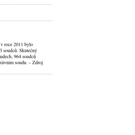
 v roce 2011 bylo
63 soudců. Skutečný
soudech, 964 soudců
právním soudu. – Zdroj