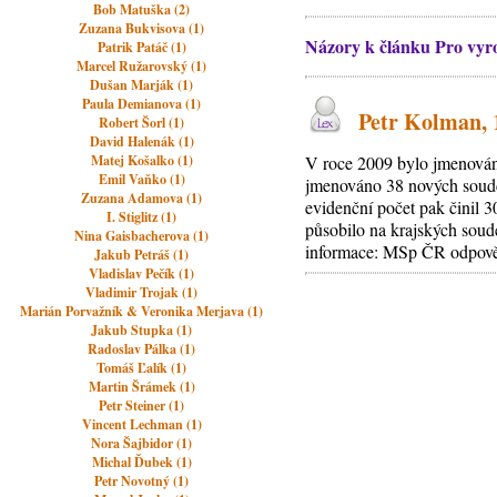
Bob Matuška (2)
Zuzana Bukvisova (1)
Názory k článku Pro vyr
Patrik Patáč (1)
Marcel Ružarovský (1)
Dušan Marják (1)
Paula Demianova (1)
Petr Kolman, 1
Robert Šorl (1)
David Halenák (1)
Matej Košalko (1)
V roce 2009 bylo jmenován
Emil Vaňko (1)
jmenováno 38 nových soudc
Zuzana Adamova (1)
evidenční počet pak činil 
I. Stiglitz (1)
působilo na krajských sou
Nina Gaisbacherova (1)
informace: MSp ČR odpověď
Jakub Petráš (1)
Vladislav Pečík (1)
Vladimir Trojak (1)
Marián Porvažník & Veronika Merjava (1)
Jakub Stupka (1)
Radoslav Pálka (1)
Tomáš Ľalík (1)
Martin Šrámek (1)
Petr Steiner (1)
Vincent Lechman (1)
Nora Šajbidor (1)
Michal Ďubek (1)
Petr Novotný (1)