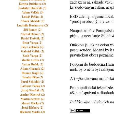
zacházení na základě věku,
Denisa Dulaková (3)
ke sledovaným cílům, nespl
Ladislav Hrabčák (3)
Adam Valček (3)
ESD zde mj. argumentoval, ž
Lukáš Peško (2)
"prostým obecným tvrzením
Marek Maslák (2)
Ludmila Kucharova (2)
Jiří Remeš (2)
Naopak např. v Portugalsku
Michal Hamar (2)
příjmu a neexistuje žádná v
Dávid Tluščák (2)
Peter Varga (2)
Otázkou je, jak na celou vě
Peter Zeleňák (2)
postu soudce. Možná by k t
Gabriel Volšík (2)
právnickou obec) poznamena
Zsolt Varga (2)
Martin Gedra (2)
Poučení do budoucna Harmo
Anton Dulak (2)
Adam Glasnák (2)
měla by o něm být zahájena 
Roman Kopil (2)
Tomáš Plško (2)
A i výše citovaná maďarsk
Juraj Schmidt (2)
Ladislav Pollák (2)
Pro populistická řešení zde
Juraj Straňák (2)
též není správná a dlouhodo
Andrej Kostroš (2)
Martin Serfozo (2)
Publikováno v Lidových no
Maroš Macko (2)
Jozef Kleberc (2)
Richard Macko (2)