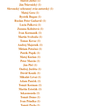
Marcel Jurko (1)
Ján Štiavnický (1)
Slovenský ochranný zväz autorský (1)
Matej Gera (1)
Bystrik Bugan (1)
Ruslan Peter Gadaevič (1)
Lucia Palková (1)
Zuzana Kohútová (1)
Ivan Kormaník (1)
Martin Svoboda (1)
Tomas Kovac (1)
Andrej Majerník (1)
Miriam Potočná (1)
Patrik Pupík (1)
Matej Kurian (1)
Peter Marcin (1)
Ján Pirč (1)
Ondrej Jurišta (1)
Dávid Kozák (1)
Mikuláš Lévai (1)
Adam Pauček (1)
Tomáš Korman (1)
Martin Estočák (1)
lukasmozola (1)
Tomáš Demo (1)
Ivan Priadka (1)
Tomáš Pavlo (1)