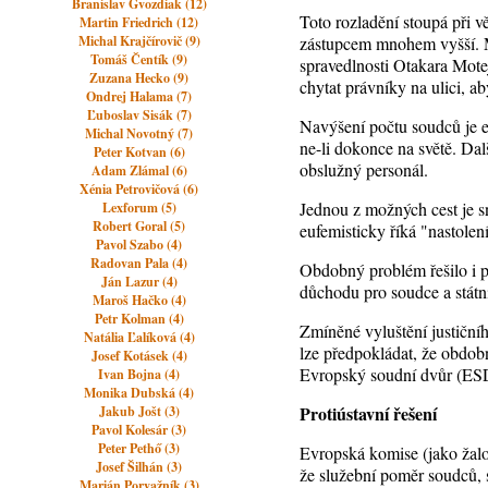
Branislav Gvozdiak (12)
Toto rozladění stoupá při v
Martin Friedrich (12)
Michal Krajčírovič (9)
zástupcem mnohem vyšší. M
Tomáš Čentík (9)
spravedlnosti Otakara Motej
Zuzana Hecko (9)
chytat právníky na ulici, a
Ondrej Halama (7)
Ľuboslav Sisák (7)
Navýšení počtu soudců je 
Michal Novotný (7)
ne-li dokonce na světě. Da
Peter Kotvan (6)
obslužný personál.
Adam Zlámal (6)
Xénia Petrovičová (6)
Jednou z možných cest je s
Lexforum (5)
Robert Goral (5)
eufemisticky říká "nastolen
Pavol Szabo (4)
Radovan Pala (4)
Obdobný problém řešilo i p
Ján Lazur (4)
důchodu pro soudce a státn
Maroš Hačko (4)
Petr Kolman (4)
Zmíněné vyluštění justičníh
Natália Ľalíková (4)
lze předpokládat, že obdob
Josef Kotásek (4)
Evropský soudní dvůr (ES
Ivan Bojna (4)
Monika Dubská (4)
Protiústavní řešení
Jakub Jošt (3)
Pavol Kolesár (3)
Peter Pethő (3)
Evropská komise (jako žalob
Josef Šilhán (3)
že služební poměr soudců, s
Marián Porvažník (3)