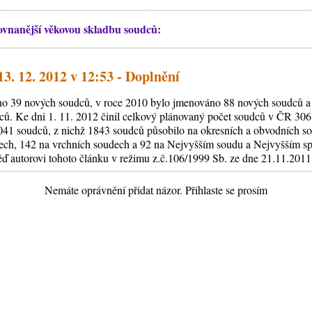
ovnanější věkovou skladbu soudců:
3. 12. 2012 v 12:53 - Doplnění
o 39 nových soudců, v roce 2010 bylo jmenováno 88 nových soudců a
ů. Ke dni 1. 11. 2012 činil celkový plánovaný počet soudců v ČR 30
3041 soudců, z nichž 1843 soudců působilo na okresních a obvodních 
dech, 142 na vrchních soudech a 92 na Nejvyšším soudu a Nejvyšším s
 autorovi tohoto článku v režimu z.č.106/1999 Sb. ze dne 21.11.2011
Nemáte oprávnění přidat názor. Přihlaste se prosím