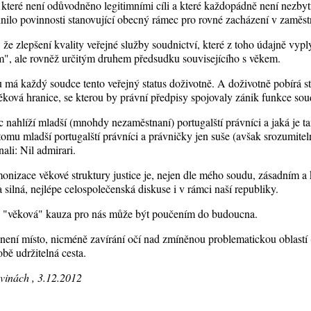
 které není odůvodněno legitimními cíli a které každopádně není nezby
nilo povinnosti stanovující obecný rámec pro rovné zacházení v zaměst
e zlepšení kvality veřejné služby soudnictví, které z toho údajně vypl
", ale rovněž určitým druhem předsudku souvisejícího s věkem.
 má každý soudce tento veřejný status doživotně. A doživotně pobírá s
ěková hranice, se kterou by právní předpisy spojovaly zánik funkce sou
c nahlíží mladší (mnohdy nezaměstnaní) portugalští právníci a jaká je t
omu mladší portugalští právníci a právničky jen suše (avšak srozumitel
li: Nil admirari.
nizace věkové struktury justice je, nejen dle mého soudu, zásadním
silná, nejlépe celospolečenská diskuse i v rámci naší republiky.
á "věková" kauza pro nás může být poučením do budoucna.
 není místo, nicméně zavírání očí nad zmíněnou problematickou oblastí 
bě udržitelná cesta.
vinách , 3.12.2012