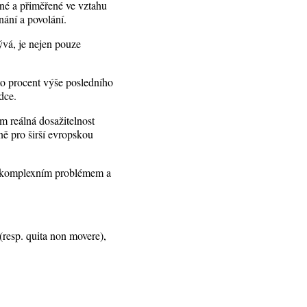
tné a přiměřené ve vztahu
nání a povolání.
ývá, je nejen pouze
to procent výše posledního
dce.
am reálná dosažitelnost
ně pro širší evropskou
 a komplexním problémem a
(resp. quita non movere),