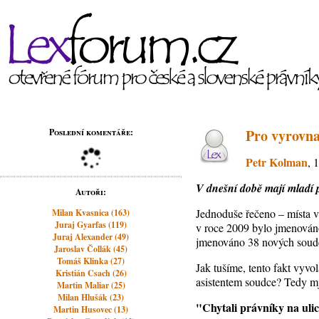
Pro vyrovna
Poslední komentáře:
Petr Kolman
, 
V dnešní době mají mladí p
Autoři:
Jednoduše řečeno – místa v 
Milan Kvasnica (163)
Juraj Gyarfas (119)
v roce 2009 bylo jmenován
Juraj Alexander (49)
jmenováno 38 nových soudc
Jaroslav Čollák (45)
Tomáš Klinka (27)
Jak tušíme, tento fakt vyvol
Kristián Csach (26)
asistentem soudce? Tedy mj.
Martin Maliar (25)
Milan Hlušák (23)
"Chytali právníky na ulic
Martin Husovec (13)