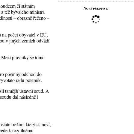
 soudcem či státním
Nové předpisy:
a též bývalého ministra
dlnosti – obrazně řečeno –
 na počet obyvatel v EU,
rou v jiných zemích odvádí
. Mezi právníky se tomu
 pro povinný odchod do
vyvolalo řadu polemik.
šil tamější ústavní soud. A
soudu dal následně i
tátní režim, který stanoví,
 vede k rozdílnému