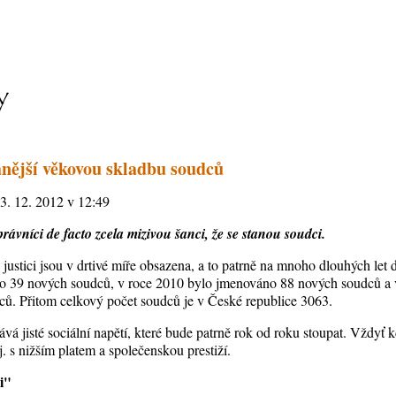
nější věkovou skladbu soudců
13. 12. 2012 v 12:49
rávníci de facto zcela mizivou šanci, že se stanou soudci.
justici jsou v drtivé míře obsazena, a to patrně na mnoho dlouhých let 
o 39 nových soudců, v roce 2010 bylo jmenováno 88 nových soudců a 
ů. Přitom celkový počet soudců je v České republice 3063.
ává jisté sociální napětí, které bude patrně rok od roku stoupat. Vždyť k
 s nižším platem a společenskou prestiží.
i"