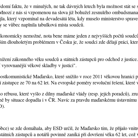
ědomí faktu, že v minulých, ne tak dávných letech byla možnost stát se
nozí z nás si vzpomenou na slova již bohužel zesnulého ombudsmana 
la, který vzpomínal na devadesátá léta, kdy muselo ministerstvo sprave
by se vůbec naplnila tabulková místa soudců.
ekonomicky nemožné, nota bene máme jeden z nejvyšších počtů soudců
lším dlouholetým problémem v Česku je, že soudci zde dělají práci, kte
nížení zákonného věku soudců a státních zástupců pro odchod z justice
í vyrovnanější věkové skladby v justici".
ostkomunistické Maďarsko, které snížilo v roce 2011 věkovou hranici
í zástupce ze 70 na 62 let. Na evropské poměry revoluční řešení, které 
o rébusu, které vyšlo z dílny maďarské vlády (resp. jejích poradců), zru
ně by situace dopadla i v ČR. Navíc za pravdu maďarskému ústavnímu 
D).
ce) se zde domáhala, aby ESD určil, že Maďarsko tím, že přijalo vnitros
tátních zástupců a notářů povinně zaniká při dovršení věku 62 let, což