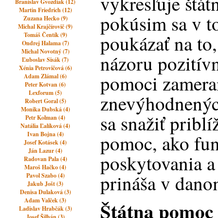
vykresľuje štá
Branislav Gvozdiak (12)
Martin Friedrich (12)
pokúsim sa v t
Zuzana Hecko (9)
Michal Krajčírovič (9)
Tomáš Čentík (9)
poukázať na to
Ondrej Halama (7)
Michal Novotný (7)
názoru pozitívn
Ľuboslav Sisák (7)
Xénia Petrovičová (6)
pomoci zamera
Adam Zlámal (6)
Peter Kotvan (6)
Lexforum (5)
znevýhodnenýc
Robert Goral (5)
Monika Dubská (4)
sa snažiť priblíž
Petr Kolman (4)
Natália Ľalíková (4)
Ivan Bojna (4)
pomoc, ako fun
Josef Kotásek (4)
Ján Lazur (4)
poskytovania a 
Radovan Pala (4)
Maroš Hačko (4)
prináša v dano
Pavol Szabo (4)
Jakub Jošt (3)
Denisa Dulaková (3)
Adam Valček (3)
Štátna pomoc
Ladislav Hrabčák (3)
Josef Šilhán (3)