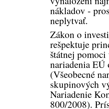
vynaložení naj
nákladov - pro
neplytvať.
Zákon o invest
rešpektuje prin
štátnej pomoci
nariadenia EÚ 
(Všeobecné nar
skupinových v
Nariadenie Kom
800/2008). Prís