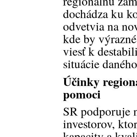
regionálnu zam
dochádza ku ko
odvetvia na no
kde by výrazné
viesť k destabil
situácie daného
Účinky regioná
pomoci
SR podporuje 
investorov, kto
kapacity a kva