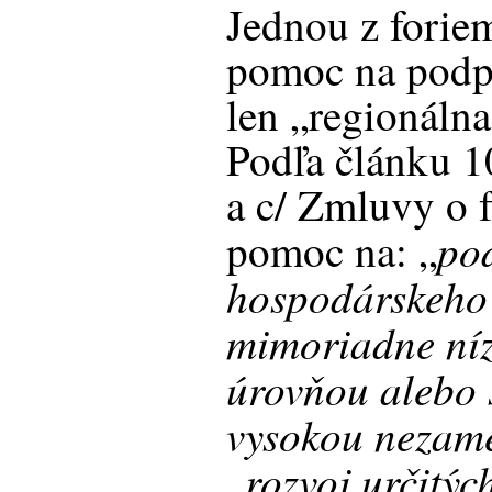
Jednou z foriem
pomoc na podpo
len „regionálna
Podľa článku 1
a c/ Zmluvy o 
po
pomoc na: „
hospodárskeho
mimoriadne níz
úrovňou alebo
vysokou nezam
rozvoj určitý
„