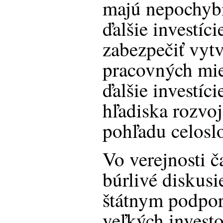
majú nepochybn
ďalšie investíc
zabezpečiť vytv
pracovných mie
ďalšie investíci
hľadiska rozvoj
pohľadu celosl
Vo verejnosti č
búrlivé diskusi
štátnym podpo
veľkých invest