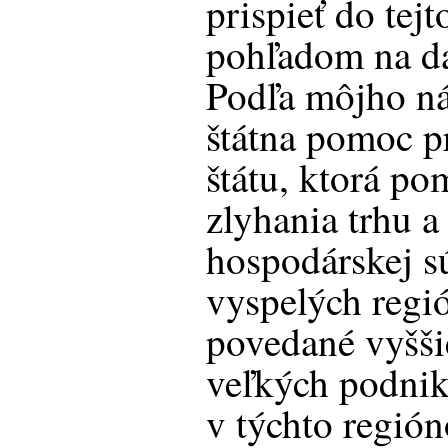
prispieť do tej
pohľadom na d
Podľa môjho ná
štátna pomoc p
štátu, ktorá p
zlyhania trhu a
hospodárskej s
vyspelých regi
povedané vyšši
veľkých podnik
v týchto región