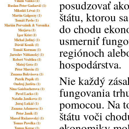
posudzovať ako
Viliam Vaňko (1)
Ruslan Peter Gadaevič (1)
Mikuláš Lévai (1)
štátu, ktorou s
Martin Galgoczy (1)
Tomáš Pavlo (1)
do chodu ekon
Marián Porvažník & Veronika
Merjava (1)
Igor Krist (1)
usmerniť fungo
Michal Jediný (1)
Dávid Kozák (1)
regiónoch aleb
Tomáš Korman (1)
Jaroslav Nižňanský (1)
hospodárstva.
Robert Vrablica (1)
Matej Gera (1)
Peter Marcin (1)
Zuzana Bukvisova (1)
Nie každý zása
Patrik Pupík (1)
Ondrej Jurišta (1)
fungovania trhu
Nina Gaisbacherova (1)
Pavel Lacko (1)
Natalia Janikova (1)
pomocou. Na to,
Juraj Lukáč (1)
Zuzana Adamova (1)
štátu voči chod
Peter Janík (1)
Marcel Ružarovský (1)
ekonomiky moh
Tomas Pavelka (1)
Tomas Kovac (1)