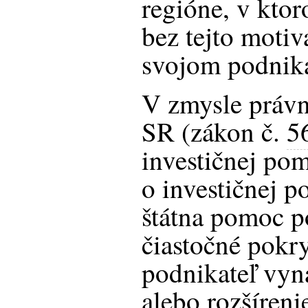
regióne, v kto
bez tejto motiv
svojom podnika
V zmysle právn
SR (zákon č.
5
investičnej pom
o investičnej p
štátna pomoc p
čiastočné pokry
podnikateľ vyna
alebo rozšíreni