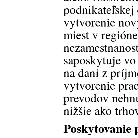
podnikateľskej 
vytvorenie nov
miest v región
nezamestnanos
saposkytuje vo 
na dani z príjm
vytvorenie pra
prevodov nehnu
nižšie ako trho
Poskytovanie 