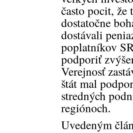
často pocit, že 
dostatočne boha
dostávali peni
poplatníkov SR
podporiť zvýšen
Verejnosť zastá
štát mal podpo
stredných podn
regiónoch.
Uvedeným člán