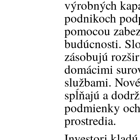
výrobných kapa
podnikoch pod
pomocou zabezp
budúcnosti. Sl
zásobujú rozši
domácimi surov
službami. Nov
spĺňajú a dodrž
podmienky och
prostredia.
Investori kladú