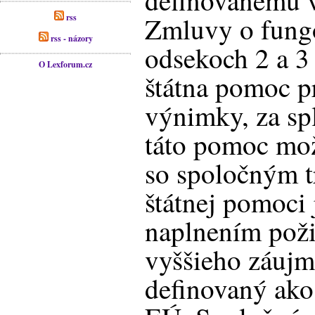
definovanému v
Zmluvy o fungo
rss
rss - názory
odsekoch 2 a 3
O Lexforum.cz
štátna pomoc p
výnimky, za sp
táto pomoc možn
so spoločným t
štátnej pomoci
naplnením poži
vyššieho záujm
definovaný ako