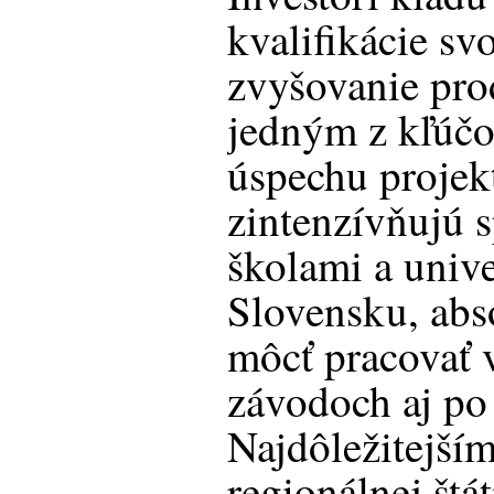
kvalifikácie sv
zvyšovanie prod
jedným z kľúčo
úspechu projekt
zintenzívňujú 
školami a univ
Slovensku, abs
môcť pracovať 
závodoch aj po
Najdôležitejší
regionálnej štá