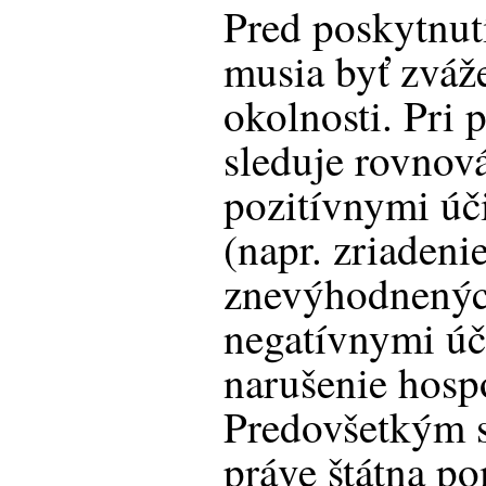
Pred poskytnut
musia byť zváž
okolnosti. Pri 
sleduje rovnov
pozitívnymi ú
(napr. zriadeni
znevýhodnených
negatívnymi úč
narušenie hosp
Predovšetkým s
práve štátna p