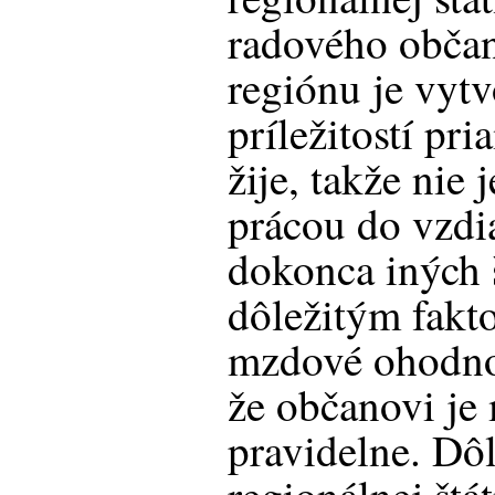
radového obča
regiónu je vyt
príležitostí pri
žije, takže nie 
prácou do vzdia
dokonca iných 
dôležitým fakt
mzdové ohodnot
že občanovi je
pravidelne. Dô