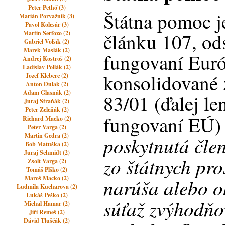
Peter Pethő (3)
Štátna pomoc j
Marián Porvažník (3)
Pavol Kolesár (3)
Martin Serfozo (2)
článku 107, od
Gabriel Volšík (2)
Marek Maslák (2)
fungovaní Euró
Andrej Kostroš (2)
Ladislav Pollák (2)
konsolidované
Jozef Kleberc (2)
Anton Dulak (2)
Adam Glasnák (2)
83/01 (ďalej l
Juraj Straňák (2)
Peter Zeleňák (2)
fungovaní EÚ) 
Richard Macko (2)
Peter Varga (2)
Martin Gedra (2)
poskytnutá čle
Bob Matuška (2)
Juraj Schmidt (2)
zo štátnych pro
Zsolt Varga (2)
Tomáš Plško (2)
Maroš Macko (2)
narúša alebo o
Ludmila Kucharova (2)
Lukáš Peško (2)
súťaž zvýhodňo
Michal Hamar (2)
Jiří Remeš (2)
Dávid Tluščák (2)