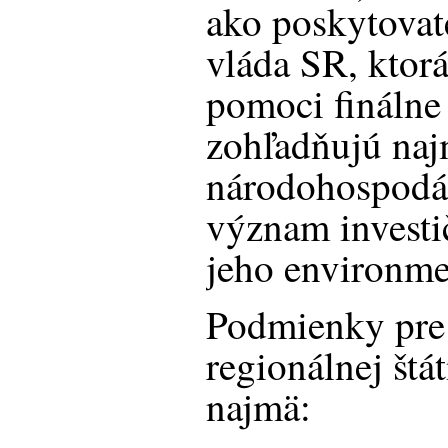
ako poskytovate
vláda SR, ktorá
pomoci finálne
zohľadňujú na
národohospodár
význam investi
jeho environme
Podmienky pre
regionálnej št
najmä: