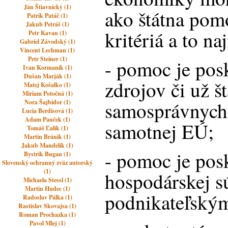
Ján Štiavnický (1)
ako štátna pomo
Patrik Patáč (1)
Jakub Petráš (1)
kritériá a to na
Petr Kavan (1)
Gabriel Závodský (1)
Vincent Lechman (1)
Petr Steiner (1)
- pomoc je pos
Ivan Kormaník (1)
Dušan Marják (1)
zdrojov či už š
Matej Košalko (1)
Miriam Potočná (1)
samosprávnych 
Nora Šajbidor (1)
Lucia Berdisová (1)
Adam Pauček (1)
samotnej EÚ;
Tomáš Ľalík (1)
Martin Bránik (1)
Jakub Mandelík (1)
- pomoc je pos
Bystrik Bugan (1)
Slovenský ochranný zväz autorský
(1)
hospodárskej súť
Michaela Stessl (1)
Martin Hudec (1)
podnikateľský
Radoslav Pálka (1)
Rastislav Skovajsa (1)
Roman Prochazka (1)
Pavol Mlej (1)