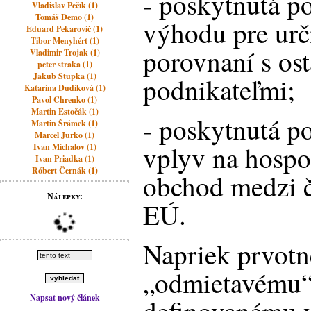
- poskytnutá 
Vladislav Pečík (1)
Tomáš Demo (1)
výhodu pre urč
Eduard Pekarovič (1)
Tibor Menyhért (1)
porovnaní s os
Vladimir Trojak (1)
peter straka (1)
Jakub Stupka (1)
podnikateľmi;
Katarína Dudíková (1)
Pavol Chrenko (1)
Martin Estočák (1)
- poskytnutá p
Martin Šrámek (1)
Marcel Jurko (1)
vplyv na hospo
Ivan Michalov (1)
Ivan Priadka (1)
Róbert Černák (1)
obchod medzi č
Nálepky:
EÚ.
Napriek prvotn
„odmietavému“
Napsat nový článek