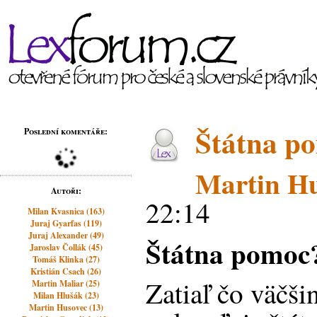
Štátna p
Poslední komentáře:
Martin H
Autoři:
22:14
Milan Kvasnica (163)
Juraj Gyarfas (119)
Juraj Alexander (49)
Štátna pomoc?
Jaroslav Čollák (45)
Tomáš Klinka (27)
Kristián Csach (26)
Zatiaľ čo väčši
Martin Maliar (25)
Milan Hlušák (23)
Martin Husovec (13)