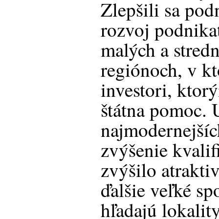
Zlepšili sa pod
rozvoj podnikat
malých a stred
regiónoch, v kt
investori, kto
štátna pomoc. 
najmodernejšíc
zvýšenie kvalif
zvýšilo atrakti
ďalšie veľké sp
hľadajú lokalit