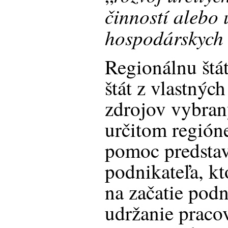
činností alebo 
hospodárskych 
Regionálnu štá
štát z vlastnýc
zdrojov vybra
určitom regióne
pomoc predsta
podnikateľa, k
na začatie podn
udržanie praco