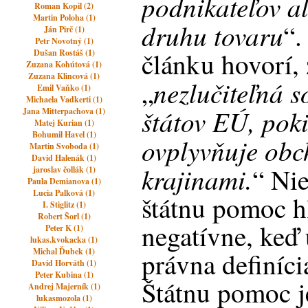
podnikateľov a
Roman Kopil (2)
Martin Poloha (1)
druhu tovaru
“.
Ján Pirč (1)
Petr Novotný (1)
článku hovorí, 
Dušan Rostáš (1)
Zuzana Kohútová (1)
Zuzana Klincová (1)
nezlučiteľná 
„
Emil Vaňko (1)
Michaela Vadkerti (1)
štátov EÚ, pok
Jana Mitterpachova (1)
Matej Kurian (1)
Bohumil Havel (1)
ovplyvňuje obc
Martin Svoboda (1)
David Halenák (1)
krajinami.
“ Nie
jaroslav čollák (1)
Paula Demianova (1)
Lucia Palková (1)
štátnu pomoc hľ
I. Stiglitz (1)
Robert Šorl (1)
negatívne, keď 
Peter K (1)
lukas.kvokacka (1)
Michal Ďubek (1)
právna definíci
David Horváth (1)
Peter Kubina (1)
Štátnu pomoc j
Andrej Majerník (1)
lukasmozola (1)