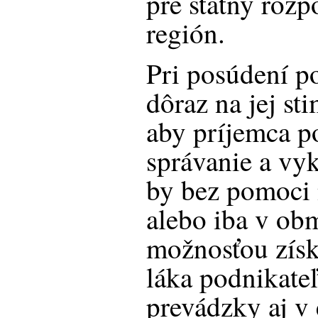
pre štátny rozp
región.
Pri posúdení po
dôraz na jej sti
aby príjemca p
správanie a vyk
by bez pomoci
alebo iba v ob
možnosťou získ
láka podnikateľ
prevádzky aj 