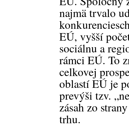
EÚ. Spoločný z
najmä trvalo ud
konkurenciesch
EÚ, vyšší poče
sociálnu a regi
rámci EÚ. To z
celkovej prospe
oblastí EÚ je p
prevýši tzv. „n
zásah zo strany
trhu.