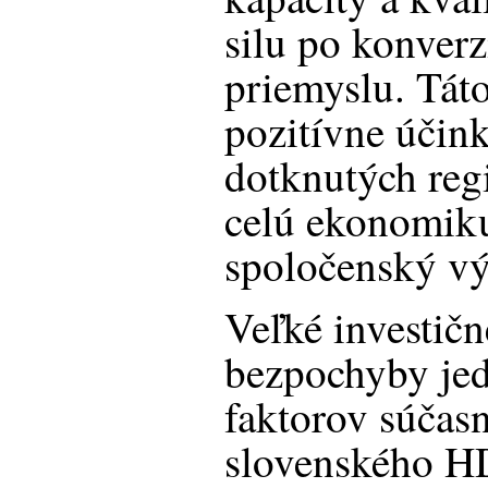
silu po konverz
priemyslu. Tát
pozitívne účink
dotknutých regi
celú ekonomiku
spoločenský v
Veľké investičn
bezpochyby je
faktorov súčas
slovenského H