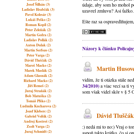
údaje, aby som ho mohol pot
Josef Šilhán (3)
Ladislav Hrabčák (3)
uzavrel zmluvu? Asi ťažko. 
Pavol Kolesár (3)
Lukáš Peško (2)
Ešte raz sa ospravedlňujem,
Roman Kopil (2)
Peter Zeleňák (2)
Martin Gedra (2)
Ladislav Pollák (2)
Anton Dulak (2)
Názory k článku Policajn
Martin Serfozo (2)
Peter Varga (2)
Dávid Tluščák (2)
Maroš Macko (2)
Martin Husove
Marek Maslák (2)
Adam Glasnák (2)
vidím, že ti otázka stále n
Richard Macko (2)
34/2010)
a viac vecí sa ti
Jiří Remeš (2)
Juraj Straňák (2)
som však videl skôr v § 5 
Bob Matuška (2)
Tomáš Plško (2)
Ludmila Kucharova (2)
Jozef Kleberc (2)
Dávid Tluščák,
Gabriel Volšík (2)
Andrej Kostroš (2)
:) nedá mi to no:) Vraj o to
Zsolt Varga (2)
Juraj Schmidt (2)
aspoň takto krátko, čo si 