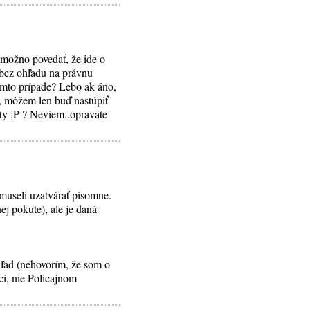
emožno povedať, že ide o
bez ohľadu na právnu
tomto prípade? Lebo ak áno,
, môžem len buď nastúpiť
ty :P ? Neviem..opravate
museli uzatvárať písomne.
ej pokute), ale je daná
hľad (nehovorím, že som o
ci, nie Policajnom