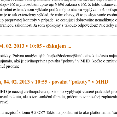
dajov PZ iným osobám upravuje § 69d zákona o PZ. Z tohto ustanoveni
ri veľmi extenzívnom výklade podľa môjho názoru vyplýva možnosť spr
m je to tak extenzívny výklad, že mám obavy, či to poskytovanie osobn
p prepravnej kontroly v prípade, že cestujúci dobrovoľne nenadiktuje 
 hranicou zákonnosti.Ja som spokojný s takouto odpoveďou:) Nie žeby 
4. 02. 2013 v 10:05 - ďakujem ...
j otázky. Právna analýza tých "najkaždodennejších" otázok je často najťa
ujímalo, aká je civilnoprávna povaha "pokuty" v MHD, keďže o zmluvn
núť písomne.
a, 04. 02. 2013 v 10:55 - povaha "pokuty" v MHD
HD je naozaj civilnoprávna (a z tohho vyplývajú viaceré praktické pr
uvnú pokutu, ale o tzv. sankčnú úhradu, pričom povinnosť jej zaplaten
rave).
chu rozpísať k tomu
§ 5 OZ
? Takto na pohľad mi to ako platforma na "sú