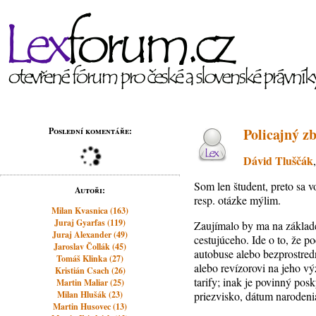
Policajný z
Poslední komentáře:
Dávid Tluščák
Som len študent, preto sa v
Autoři:
resp. otázke mýlim.
Milan Kvasnica (163)
Juraj Gyarfas (119)
Zaujímalo by ma na základe
Juraj Alexander (49)
cestujúceho. Ide o to, že p
Jaroslav Čollák (45)
autobuse alebo bezprostred
Tomáš Klinka (27)
alebo revízorovi na jeho v
Kristián Csach (26)
tarify; inak je povinný po
Martin Maliar (25)
Milan Hlušák (23)
priezvisko, dátum narodeni
Martin Husovec (13)