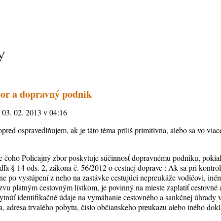
bor a dopravný podnik
, 03. 02. 2013 v 04:16
opred ospravedlňujem, ak je táto téma príliš primitívna, alebo sa vo via
 čoho Policajný zbor poskytuje súčinnosť dopravnému podniku, pokiaľ 
odľa § 14 ods. 2, zákona č. 56/2012 o cestnej doprave : Ak sa pri kontro
ne po vystúpení z neho na zastávke cestujúci nepreukáže vodičovi, in
ýzvu platným cestovným lístkom, je povinný na mieste zaplatiť cestovné
skytnúť identifikačné údaje na vymáhanie cestovného a sankčnej úhrady
a, adresa trvalého pobytu, číslo občianskeho preukazu alebo iného dokl