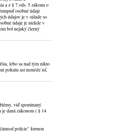
a a z § 7 ods. 5 zákona o
ístupniť osobné údaje
ých údajov je v súlade so
osobné údaje je niekde v
som bol nejaký čierný
žšia, lebo sa nad tým nikto
ú pokutu asi nemôže ísť,
oblémy, viď spomínaný
ia je daná zákonom ( § 14
činnosť polície" formou