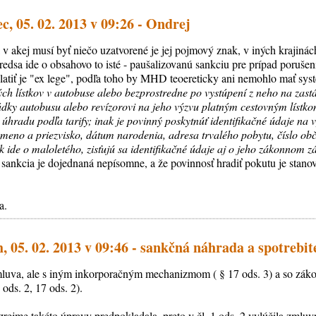
, 05. 02. 2013 v 09:26 - Ondrej
a v akej musí byť niečo uzatvorené je jej pojmový znak, v iných krajin
a predsa ide o obsahovo to isté - paušalizovanú sankciu pre prípad poruše
latiť je "ex lege", podľa toho by MHD teoereticky ani nemohlo mať sy
ých lístkov v autobuse alebo bezprostredne po vystúpení z neho na zast
ádky autobusu alebo revízorovi na jeho výzvu platným cestovným lístko
ú úhradu podľa tarify; inak je povinný poskytnúť identifikačné údaje n
meno a priezvisko, dátum narodenia, adresa trvalého pobytu, číslo ob
k ide o maloletého, zisťujú sa identifikačné údaje aj o jeho zákonnom z
 sankcia je dojednaná nepísomne, a že povinnosť hradiť pokutu je stano
a.
, 05. 02. 2013 v 09:46 - sankčná náhrada a spotrebi
 zmluva, ale s iným inkorporačným mechanizmom ( § 17 ods. 3) a so zá
ods. 2, 17 ods. 2).
jme takéto úpravy predpokladala, preto v čl. 1 ods. 2 vylúčila zmluv