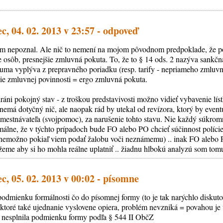
, 04. 02. 2013 v 23:57 - odpoveď
 som nepoznal. Ale nič to nemení na mojom pôvodnom predpoklade, že po
 osôb, presnejšie zmluvná pokuta. To, že to § 14 ods. 2 nazýva sank
 suma vyplýva z prepravného poriadku (resp. tarify - nepriameho zmluvn
ie zmluvnej povinnosti = ergo zmluvná pokuta.
ráni pokojný stav - z troškou predstavivosti možno vidieť vybavenie lí
 nemá dotyčný nič, ale naopak rád by utekal od revízora, ktorý by even
estnávateľa (svojpomoc), za narušenie tohto stavu. Nie každý súkromn
álne, že v týchto prípadoch bude FO alebo PO chcieť súčinnost políci
 nemožno pokiaľ viem podať žalobu voči neznámemu) .. inak FO alebo 
žeme aby si ho mohla reálne uplatniť .. žiadnu hlbokú analyzú som tomu
, 05. 02. 2013 v 00:02 - písomne
 podmienku formálnosti čo do písomnej formy (to je tak narýchlo diskuto
 ktoré také ujednanie vyslovene opiera, problém nevzniká = povahou je 
e nesplnila podmienku formy podľa § 544 II ObčZ