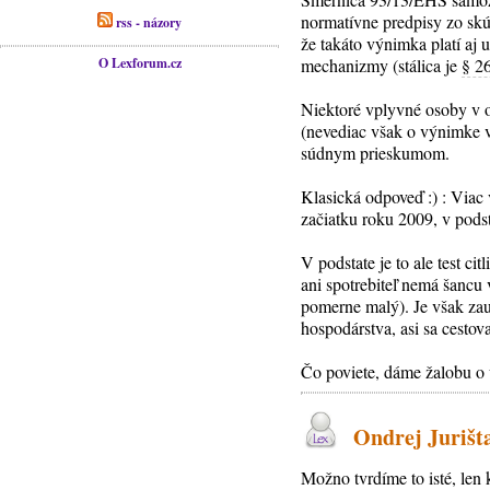
normatívne predpisy zo skú
rss - názory
že takáto výnimka platí aj 
O Lexforum.cz
mechanizmy (stálica je
§ 2
Niektoré vplyvné osoby v ob
(nevediac však o výnimke v
súdnym prieskumom.
Klasická odpoveď :) : Viac
začiatku roku 2009, v podst
V podstate je to ale test c
ani spotrebiteľ nemá šancu 
pomerne malý). Je však zau
hospodárstva, asi sa cesto
Čo poviete, dáme žalobu o 
Ondrej Jurišta
Možno tvrdíme to isté, len