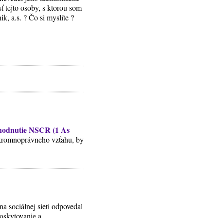
ť tejto osoby, s ktorou som
k, a.s. ? Čo si myslíte ?
zhodnutie NSCR (1 As
súkromnoprávneho vzťahu, by
na sociálnej sieti odpovedal
Poskytovanie a