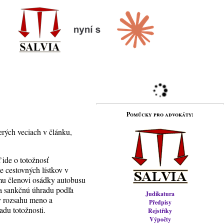
Pomůcky pro advokáty:
cerých veciach v článku,
ide o totožnosť
le cestovných lístkov v
ému členovi osádky autobusu
 a sankčnú úhradu podľa
Judikatura
 v rozsahu meno a
Předpisy
adu totožnosti.
Rejstříky
Výpočty