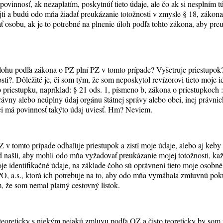
povinnosť, ak nezaplatím, poskytnúť tieto údaje, ale čo ak si nesplním 
ajti a budú odo mňa žiadať preukázanie totožnosti v zmysle § 18, zákon
ť osobu, ak je to potrebné na plnenie úloh podľa tohto zákona, aby pre
úlohu podľa zákona o PZ plní PZ v tomto prípade? Vyšetruje priestupo
sti?. Dôležité je, či som tým, že som neposkytol revízorovi tieto moje i
priestupku, napríklad: § 21 ods. 1, písmeno b, zákona o priestupkoch :
rávny alebo neúplny údaj orgánu štátnej správy alebo obci, inej právni
ci má povinnosť takýto údaj uviesť. Hm? Neviem.
PZ v tomto prípade odhaľuje priestupok a zistí moje údaje, alebo aj keby
od našli, aby mohli odo mňa vyžadovať preukázanie mojej totožnosti, 
moje identifikačné údaje, na základe čoho sú oprávnení tieto moje osob
, a.s., ktorá ich potrebuje na to, aby odo mňa vymáhala zmluvnú pok
, že som nemal platný cestovný lístok.
 teoreticky s niekým nejakú zmluvu podľa OZ a čisto teoreticky by som 