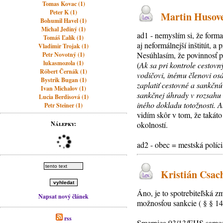
Tomas Kovac (1)
Peter K (1)
Martin Husovec
Bohumil Havel (1)
Michal Jediný (1)
ad1 - nemyslím si, že form
Tomáš Ľalík (1)
aj neformálnejší inštitút, 
Vladimir Trojak (1)
Nesúhlasím, že povinnosť p
Petr Novotný (1)
lukasmozola (1)
(
Ak sa pri kontrole cestovn
Róbert Černák (1)
vodičovi, inému členovi os
Bystrik Bugan (1)
zaplatiť cestovné a sankčn
Ivan Michalov (1)
sankčnej úhrady v rozsahu 
Lucia Berdisová (1)
iného dokladu totožnosti. A
Petr Steiner (1)
vidím skôr v tom, že takáto
Nálepky:
okolností.
ad2 - obec = mestská políci
Kristián Csach
Áno, je to spotrebiteľská
Napsat nový článek
možnosťou sankcie ( § § 14 
rss
Smernica 93/13/EHS samozre