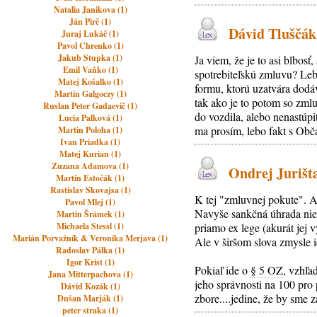
Natalia Janikova (1)
Ján Pirč (1)
Dávid Tluščák,
Juraj Lukáč (1)
Pavol Chrenko (1)
Jakub Stupka (1)
Ja viem, že je to asi blbo
Emil Vaňko (1)
spotrebiteľskú zmluvu? L
Matej Košalko (1)
formu, ktorú uzatvára dodá
Martin Galgoczy (1)
tak ako je to potom so zm
Ruslan Peter Gadaevič (1)
do vozdila, alebo nenastúp
Lucia Palková (1)
ma prosím, lebo fakt s Obč
Martin Poloha (1)
Ivan Priadka (1)
Matej Kurian (1)
Zuzana Adamova (1)
Ondrej Jurišta
Martin Estočák (1)
Rastislav Skovajsa (1)
K tej "zmluvnej pokute". A
Pavol Mlej (1)
Navyše sankčná úhrada nie j
Martin Šrámek (1)
Michaela Stessl (1)
priamo ex lege (akurát jej 
Marián Porvažník & Veronika Merjava (1)
Ale v širšom slova zmysle i
Radoslav Pálka (1)
Igor Krist (1)
Pokiaľ ide o
§ 5 OZ
, vzhľa
Jana Mitterpachova (1)
jeho správnosti na 100 pro
Dávid Kozák (1)
zbore....jedine, že by sme 
Dušan Marják (1)
peter straka (1)