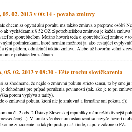
 05. 02. 2013 v 00:14 - povaha zmluvy
sť, ale chcem sa opýtať akú povahu ma takáto zmluva o preprave osôb? N
ebo ak vychádzam z
§ 52 OZ
:Spotrebiteľskou zmluvou je každá zmluva 
vateľ so spotrebiteľom. Možno hovoriť teda o spotrebiteľskej zmluve v 
luvnými podmienkami, ktoré nemám možnosť ja, ako cestujúci ovplyvniť
iť a tým pádom, odmietnúť takúto zmluvu. Alebo už hovorím veľmi z ces
anom v podstate len začínam.
, 05. 02. 2013 v 08:30 - Ešte trochu slovíčkarenia
si sa zhodneme, že nejde o zmluvnú pokutu stricto sensu, to by sme ju 
e dohodnutá pre prípad porušenia povinnosti (tak, ako je to pri zmluvn
výška potom vyplýva z tarify).
de o zmluvnú pokutu, ktorá nie je zmluvná a formálne ani pokuta :)))
dom na čl. 2 ods. 2 Ústavy Slovenskej republiky mám reštriktívnejší po
 presvedčený...). V tomto všeobecnom ustanovení sa navyše hovorí o ob
zákonné zmocnenie na takýto postup našli inde, napr. v zákone o PZ.