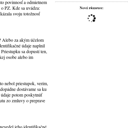
túto povinnosť a odmietnem
a o PZ. Kde sa uvádza:
Nové předpisy:
ukázala svoju totožnosť
k? Alebo za akým účelom
dentifikačné údaje naplnil
 Priestupku sa dopustí ten,
ckej osobe alebo im
 to nebol priestupok, verím,
každopádne dostávame sa ku
né údaje potom poskytnúť
utu zo zmluvy o preprave
nevedel jeho identifikačné