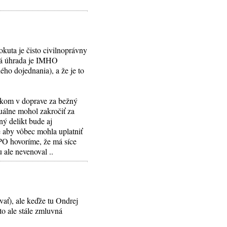
kuta je čisto civilnoprávny
čná úhrada je IMHO
ého dojednania), a že je to
stkom v doprave za bežný
tuálne mohol zakročiť za
ý delikt bude aj
e aby vôbec mohla uplatniť
PO hovoríme, že má síce
 ale nevenoval ..
vať), ale keďže tu Ondrej
to ale stále zmluvná