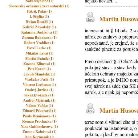
nejako nestačí....
Nora Šajbidor (1)
Slovenský ochranný zväz autorský (1)
Patrik Patáč (1)
I. Stiglitz (1)
Martin Husovec
Dušan Rostáš (1)
Gabriel Závodský (1)
interesant, tú § 14 ods. 2
Katarína Dudíková (1)
nárok zo zmluvy o preprave
Zuzana Bukvisova (1)
nepodstatné, je zrejmé, že
Robert Vrablica (1)
Pavel Lacko (1)
sankčné plnenie za porušen
Mikuláš Lévai (1)
Martin Bránik (1)
Prečo nestačí? § 5 ObčZ ch
Zuzana Klincová (1)
pokojný stav - a stav, kedy
Petr Kavan (1)
účelom ochrany majetku zam
Jakub Mandelík (1)
priestupok, a je IMHO norm
Vladislav Pečík (1)
Vincent Lechman (1)
svoj nárok na súde (na SK
Ondrej Jurišta (1)
nárok, ale nijak jej nepomô
lukas.kvokacka (1)
Andrej Majerník (1)
Viliam Vaňko (1)
Martin Husovec
Eduard Pekarovič (1)
Paula Demianova (1)
Roman Prochazka (1)
teraz som si všimol ešte tú
Nina Gaisbacherova (1)
poukázal na ustanovenie, o
Zuzana Kohútová (1)
pokuta, aj keď by normáln
Ivan Kormaník (1)