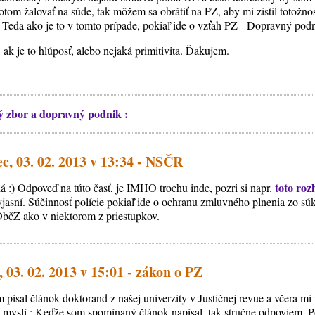
om žalovať na súde, tak môžem sa obrátiť na PZ, aby mi zistil totožnos
Teda ako je to v tomto prípade, pokiaľ ide o vzťah PZ - Dopravný podni
 ak je to hlúposť, alebo nejaká primitivita. Ďakujem.
ý zbor a dopravný podnik :
c, 03. 02. 2013 v 13:34 - NSČR
toto ro
edá :) Odpoveď na túto časť, je IMHO trochu inde, pozri si napr.
 vyjasní. Súčinnosť polície pokiaľ ide o ochranu zmluvného plnenia zo 
ObčZ ako v niektorom z priestupkov.
 03. 02. 2013 v 15:01 - zákon o PZ
m písal článok doktorand z našej univerzity v Justičnej revue a včera mi 
on myslí : Keďže som spomínaný článok napísal, tak stručne odpoviem. 