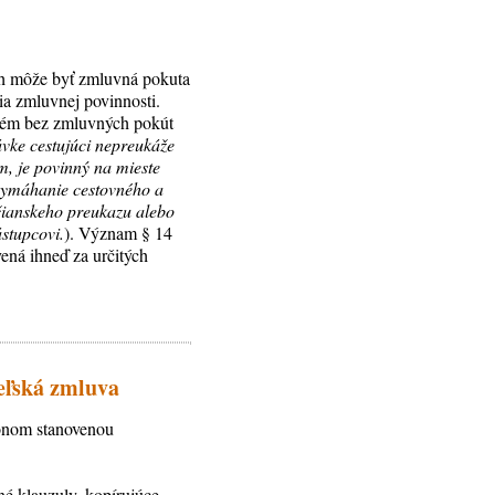
ách môže byť zmluvná pokuta
nia zmluvnej povinnosti.
stém bez zmluvných pokút
ávke cestujúci nepreukáže
m, je povinný na mieste
a vymáhanie cestovného a
čianskeho preukazu alebo
ástupcovi.
). Význam § 14
vená ihneď za určitých
teľská zmluva
konom stanovenou
né klauzuly, kopírujúce