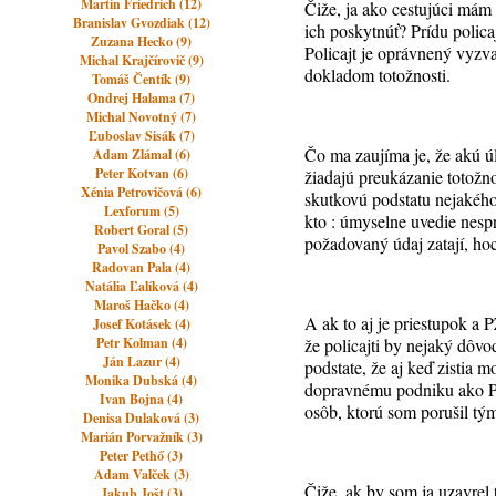
Martin Friedrich (12)
Čiže, ja ako cestujúci mám 
Branislav Gvozdiak (12)
ich poskytnúť? Prídu polic
Zuzana Hecko (9)
Policajt je oprávnený vyzva
Michal Krajčírovič (9)
dokladom totožnosti.
Tomáš Čentík (9)
Ondrej Halama (7)
Michal Novotný (7)
Ľuboslav Sisák (7)
Čo ma zaujíma je, že akú 
Adam Zlámal (6)
Peter Kotvan (6)
žiadajú preukázanie totožno
Xénia Petrovičová (6)
skutkovú podstatu nejakého 
Lexforum (5)
kto : úmyselne uvedie nesp
Robert Goral (5)
požadovaný údaj zatají, ho
Pavol Szabo (4)
Radovan Pala (4)
Natália Ľalíková (4)
Maroš Hačko (4)
A ak to aj je priestupok a 
Josef Kotásek (4)
Petr Kolman (4)
že policajti by nejaký dôv
Ján Lazur (4)
podstate, že aj keď zistia 
Monika Dubská (4)
dopravnému podniku ako PO
Ivan Bojna (4)
osôb, ktorú som porušil tým
Denisa Dulaková (3)
Marián Porvažník (3)
Peter Pethő (3)
Adam Valček (3)
Čiže, ak by som ja uzavrel
Jakub Jošt (3)