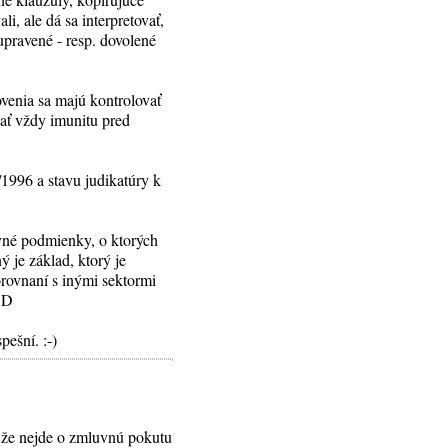
, ale dá sa interpretovať,
upravené - resp. dovolené
ovenia sa majú kontrolovať
ať vždy imunitu pred
1996 a stavu judikatúry k
luvné podmienky, o ktorých
ý je základ, ktorý je
rovnaní s inými sektormi
 :D
ešní. :-)
, že nejde o zmluvnú pokutu