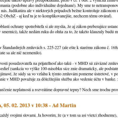
mania (podobne ako individuálne dojednané). My sme to netransponovali
u nás. Judikatúra ale v niektorých prípadoch bežne kontroluje zákonom 
62 ObchZ
- aj keď tu je to komplikovanejšie, nechcem tému otvárať).
lasti ochrany spotrebiteľa si ale myslia, že aj zákon-preberajúce ustan
 smernici), takže nedám ruku do ohňa za to, že takéto klauzuly budú m
 v Štandardných zmluvách s. 225-227 (ale ešte k starému zákonu č. 168/
ate sa ale nič nezmenilo).
itlivosti posudzovateľa na prijateľnosť ako takú - v MHD sú záväzné zm
vedieť (sankcia vo výške 100-násobku síce znie dramaticky, ale podstatn
jímavé, že súdy sa vo vzťahu k týmto zmluvám pomerne ústretové, v po
vanie v MHD považuje za dôležitejšiu službu ako vedenie účtu v banke.
určenie neplatnosti a rozvrátime dopravné tepny? Nech sme trochu prosp
, 05. 02. 2013 v 10:38 - Ad Martin
 každý svojimi slovami. Ja hovorím, že (a v tom sa asi všetci zhodneme)