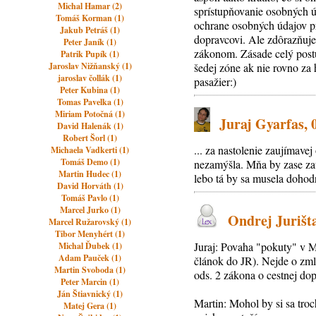
Michal Hamar (2)
sprístupňovanie osobných ú
Tomáš Korman (1)
ochrane osobných údajov p
Jakub Petráš (1)
dopravcovi. Ale zdôrazňuje
Peter Janík (1)
zákonom. Zásade celý postu
Patrik Pupík (1)
Jaroslav Nižňanský (1)
šedej zóne ak nie rovno za
jaroslav čollák (1)
pasažier:)
Peter Kubina (1)
Tomas Pavelka (1)
Miriam Potočná (1)
Juraj Gyarfas, 0
David Halenák (1)
Robert Šorl (1)
... za nastolenie zaujímave
Michaela Vadkerti (1)
Tomáš Demo (1)
nezamýšla. Mňa by zase za
Martin Hudec (1)
lebo tá by sa musela dohod
David Horváth (1)
Tomáš Pavlo (1)
Marcel Jurko (1)
Ondrej Jurišt
Marcel Ružarovský (1)
Tibor Menyhért (1)
Juraj: Povaha "pokuty" v M
Michal Ďubek (1)
Adam Pauček (1)
článok do JR). Nejde o zml
Martin Svoboda (1)
ods. 2 zákona o cestnej dop
Peter Marcin (1)
Ján Štiavnický (1)
Martin: Mohol by si sa tro
Matej Gera (1)