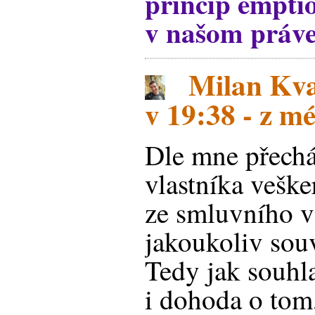
princíp emptio
v našom práve
Milan Kva
v 19:38 - z m
Dle mne přechá
vlastníka veške
ze smluvního v
jakoukoliv sou
Tedy jak souhl
i dohoda o tom,