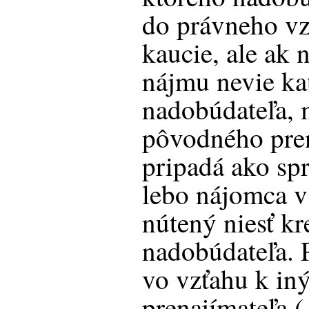
do právneho v
kaucie, ale ak 
nájmu nevie ka
nadobúdateľa, 
pôvodného pren
pripadá ako spr
lebo nájomca v 
nútený niesť kr
nadobúdateľa. 
vo vzťahu k in
prenajímateľa 