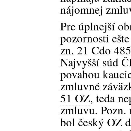
nájomnej zmlu
Pre úplnejší o
pozornosti ešte
zn. 21 Cdo 485
Najvyšší súd Č
povahou kaucie
zmluvné záväz
51 OZ
, teda 
zmluvu. Pozn.
bol český OZ 