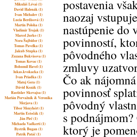
postavenia vša
Mikuláš Lévai (1)
David Halenák (1)
naozaj vstupuje
Ivan Michalov (1)
Lucia Berdisová (1)
nastúpenie do 
Martin Poloha (1)
Vladimir Trojak (1)
Marcel Jurko (1)
povinností, kto
Nora Šajbidor (1)
Tomas Pavelka (1)
pôvodného vlas
Jakub Stupka (1)
Zuzana Bukvisova (1)
Tomas Kovac (1)
zmluvy uzatvo
Bohumil Havel (1)
lukas.kvokacka (1)
Čo ak nájomná 
Ivan Priadka (1)
Matej Gera (1)
povinnosť splat
Dávid Kozák (1)
Rastislav Skovajsa (1)
Marián Porvažník & Veronika
pôvodný vlastn
Merjava (1)
Tibor Menyhért (1)
s podnájmom? 
Martin Estočák (1)
Ján Pirč (1)
Michaela Vadkerti (1)
ktorý je pome
Bystrik Bugan (1)
Patrik Patáč (1)