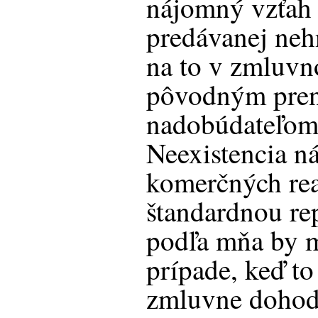
nájomný vzťah 
predávanej nehn
na to v zmluv
pôvodným pren
nadobúdateľom 
Neexistencia n
komerčných rea
štandardnou re
podľa mňa by ma
prípade, keď to
zmluvne dohod