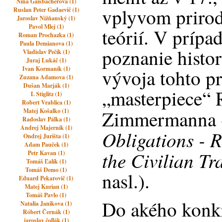
Nina Gaisbacherova (1)
vplyvom priro
Ruslan Peter Gadaevič (1)
Jaroslav Nižňanský (1)
Pavol Mlej (1)
teórií. V prípa
Roman Prochazka (1)
Paula Demianova (1)
poznanie histo
Vladislav Pečík (1)
Juraj Lukáč (1)
Ivan Kormaník (1)
vývoja tohto p
Zuzana Adamova (1)
Dušan Marják (1)
„masterpiece“ 
I. Stiglitz (1)
Robert Vrablica (1)
Zimmermanna
Matej Košalko (1)
Radoslav Pálka (1)
Andrej Majerník (1)
Obligations - 
Ondrej Jurišta (1)
Adam Pauček (1)
the Civilian Tr
Petr Kavan (1)
Tomáš Ľalík (1)
Tomáš Demo (1)
nasl.).
Eduard Pekarovič (1)
Matej Kurian (1)
Tomáš Pavlo (1)
Do akého konk
Natalia Janikova (1)
Róbert Černák (1)
jaroslav čollák (1)