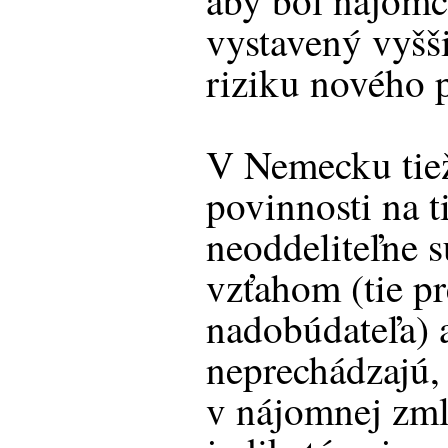
aby bol nájomc
vystavený vyš
riziku nového p
V Nemecku tiež
povinnosti na t
neoddeliteľne 
vzťahom (tie p
nadobúdateľa) a
neprechádzajú,
v nájomnej zml