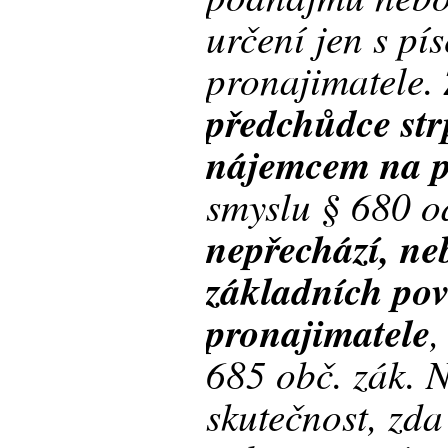
určení jen s p
pronajimatele.
předchůdce str
nájemcem na p
smyslu § 680 od
nepřechází, ne
základních pov
pronajimatele
,
685 obč. zák. 
skutečnost, zda