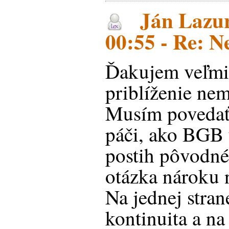
Ján Lazur
00:55 - Re: 
Ďakujem veľmi 
priblíženie nem
Musím povedať,
páči, ako BGB
postih pôvodné
otázka nároku n
Na jednej stran
kontinuita a na