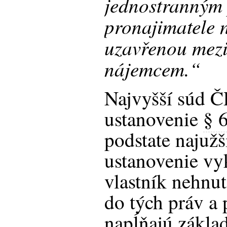
jednostranným
pronajimatele
uzavřenou mezi
nájemcem.“
Najvyšší súd Č
ustanovenie
§ 
podstate najužš
ustanovenie vyk
vlastník nehnut
do tých práv a 
napĺňajú zákla