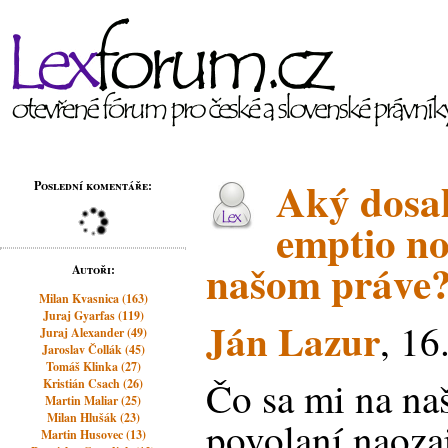
Aký dosa
Poslední komentáře:
emptio no
našom práve
Autoři:
Milan Kvasnica (163)
Juraj Gyarfas (119)
Ján Lazur
, 16
Juraj Alexander (49)
Jaroslav Čollák (45)
Tomáš Klinka (27)
Čo sa mi na n
Kristián Csach (26)
Martin Maliar (25)
Milan Hlušák (23)
povolaní naozaj
Martin Husovec (13)