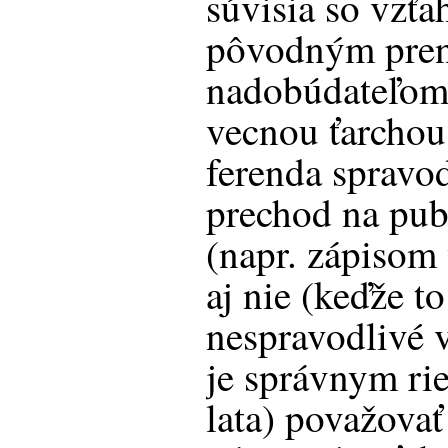
súvisia so vzť
pôvodným pren
nadobúdateľom.
vecnou ťarchou
ferenda spravod
prechod na publ
(napr. zápisom 
aj nie (keďže t
nespravodlivé 
je správnym rie
lata) považovať