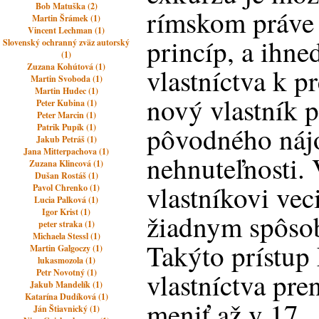
Bob Matuška (2)
rímskom práve 
Martin Šrámek (1)
Vincent Lechman (1)
princíp, a ihne
Slovenský ochranný zväz autorský
(1)
Zuzana Kohútová (1)
vlastníctva k p
Martin Svoboda (1)
Martin Hudec (1)
nový vlastník 
Peter Kubina (1)
Peter Marcin (1)
pôvodného náj
Patrik Pupík (1)
Jakub Petráš (1)
Jana Mitterpachova (1)
nehnuteľnosti.
Zuzana Klincová (1)
Dušan Rostáš (1)
vlastníkovi vec
Pavol Chrenko (1)
Lucia Palková (1)
Igor Krist (1)
žiadnym spôso
peter straka (1)
Michaela Stessl (1)
Takýto prístup
Martin Galgoczy (1)
lukasmozola (1)
Petr Novotný (1)
vlastníctva pren
Jakub Mandelík (1)
Katarína Dudíková (1)
meniť až v 17.,
Ján Štiavnický (1)