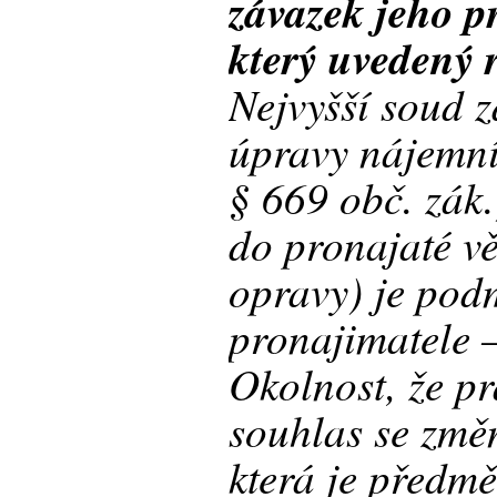
závazek jeho p
který uvedený 
Nejvyšší soud z
úpravy nájemní
§ 669 obč. zák.
do pronajaté vě
opravy) je po
pronajimatele –
Okolnost, že p
souhlas se změ
která je předm