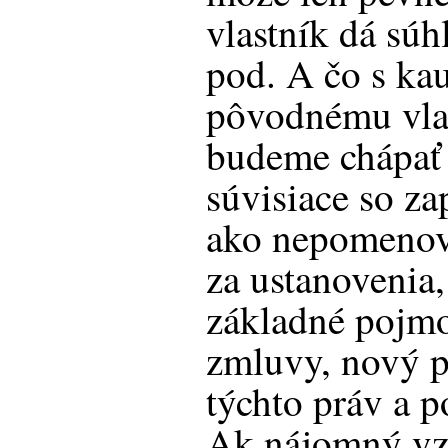
vlastník dá sú
pod. A čo s ka
pôvodnému vla
budeme chápať 
súvisiace so z
ako nepomenov
za ustanovenia,
základné pojm
zmluvy, nový p
týchto práv a p
Ak nájomný vz