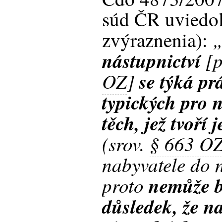
súd ČR uviedo
„
zvýraznenia):
nástupnictví
[
OZ
]
se týká pr
typických pro 
těch, jež tvoří
(srov.
§ 663 O
nabyvatele do 
proto
nemůže b
důsledek, že na