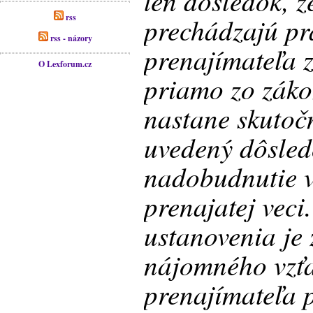
ten dôsledok, 
rss
prechádzajú pr
rss - názory
prenajímateľa 
O Lexforum.cz
priamo zo zákon
nastane skutočn
uvedený dôsledo
nadobudnutie v
prenajatej veci
ustanovenia je 
nájomného vzťa
prenajímateľa 