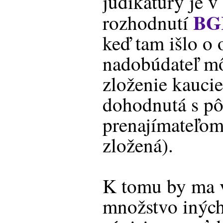
judikatúry je 
BGH
rozhodnutí
keď tam išlo o 
nadobúdateľ m
zloženie kaucie
dohodnutá s p
prenajímateľom,
zložená).
K tomu by ma 
množstvo iných