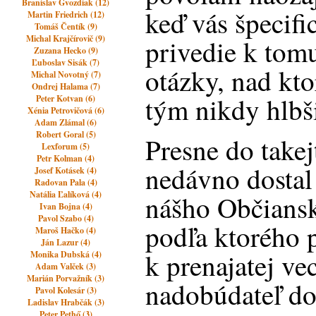
Branislav Gvozdiak (12)
keď vás špecif
Martin Friedrich (12)
Tomáš Čentík (9)
Michal Krajčírovič (9)
privedie k tomu
Zuzana Hecko (9)
Ľuboslav Sisák (7)
otázky, nad kto
Michal Novotný (7)
Ondrej Halama (7)
tým nikdy hlbš
Peter Kotvan (6)
Xénia Petrovičová (6)
Adam Zlámal (6)
Robert Goral (5)
Presne do takej
Lexforum (5)
Petr Kolman (4)
nedávno dostal 
Josef Kotásek (4)
Radovan Pala (4)
Natália Ľalíková (4)
nášho Občians
Ivan Bojna (4)
Pavol Szabo (4)
podľa ktorého p
Maroš Hačko (4)
Ján Lazur (4)
k prenajatej ve
Monika Dubská (4)
Adam Valček (3)
Marián Porvažník (3)
nadobúdateľ d
Pavol Kolesár (3)
Ladislav Hrabčák (3)
Peter Pethő (3)