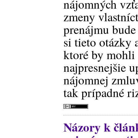
nájomných vzťa
zmeny vlastníc
prenájmu bude 
si tieto otázky
ktoré by mohli
najpresnejšie u
nájomnej zmlu
tak prípadné ri
Názory k člá