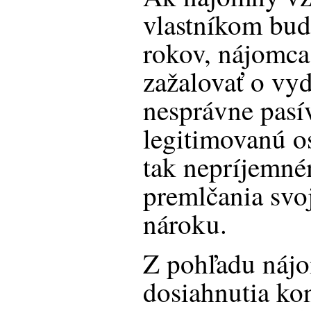
vlastníkom bude
rokov, nájomca
zažalovať o vyd
nesprávne pasí
legitimovanú os
tak nepríjemné
premlčania sv
nároku.
Z pohľadu náj
dosiahnutia kon