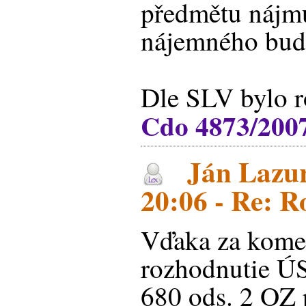
předmětu nájmu
nájemného bude
Dle SLV bylo 
Cdo 4873/200
Ján Lazur
20:06 - Re: 
Vďaka za komen
rozhodnutie Ú
680 ods. 2 OZ