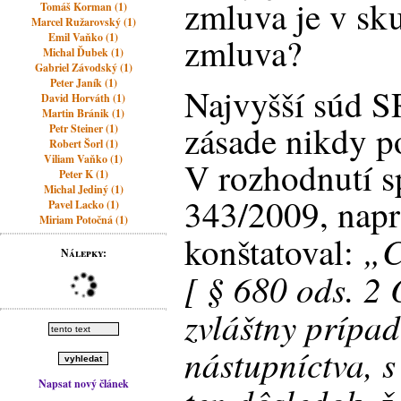
zmluva je v sk
Tomáš Korman (1)
Marcel Ružarovský (1)
Emil Vaňko (1)
zmluva?
Michal Ďubek (1)
Gabriel Závodský (1)
Peter Janík (1)
Najvyšší súd SR
David Horváth (1)
Martin Bránik (1)
zásade nikdy po
Petr Steiner (1)
Robert Šorl (1)
Viliam Vaňko (1)
V rozhodnutí s
Peter K (1)
Michal Jediný (1)
343/2009, napr
Pavel Lacko (1)
Miriam Potočná (1)
„C
konštatoval:
Nálepky:
[ §
680 ods. 2 
zvláštny prípa
nástupníctva, s
Napsat nový článek