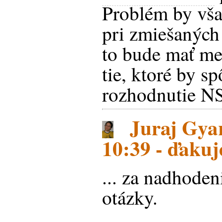
Problém by vša
pri zmiešaných 
to bude mať me
tie, ktoré by 
rozhodnutie N
Juraj Gyar
10:39 - ďakuje
... za nadhoden
otázky.