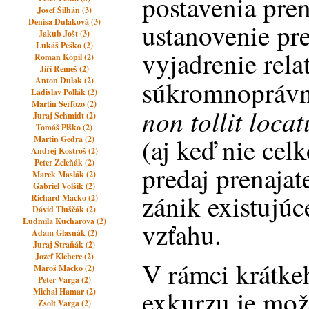
postavenia pren
Josef Šilhán (3)
Denisa Dulaková (3)
ustanovenie pre
Jakub Jošt (3)
Lukáš Peško (2)
vyjadrenie rel
Roman Kopil (2)
Jiří Remeš (2)
Anton Dulak (2)
súkromnoprávn
Ladislav Pollák (2)
Martin Serfozo (2)
non tollit loca
Juraj Schmidt (2)
Tomáš Plško (2)
(aj keď nie cel
Martin Gedra (2)
Andrej Kostroš (2)
Peter Zeleňák (2)
predaj prenajat
Marek Maslák (2)
Gabriel Volšík (2)
zánik existujú
Richard Macko (2)
Dávid Tluščák (2)
Ludmila Kucharova (2)
vzťahu.
Adam Glasnák (2)
Juraj Straňák (2)
Jozef Kleberc (2)
V rámci krátke
Maroš Macko (2)
Peter Varga (2)
exkurzu je mož
Michal Hamar (2)
Zsolt Varga (2)