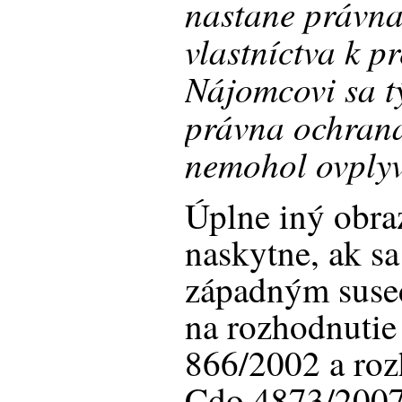
nastane právna
vlastníctva k pr
Nájomcovi sa t
právna ochrana 
nemohol ovplyv
Úplne iný obra
naskytne, ak s
západným suse
na rozhodnutie
866/2002 a roz
Cdo 4873/2007