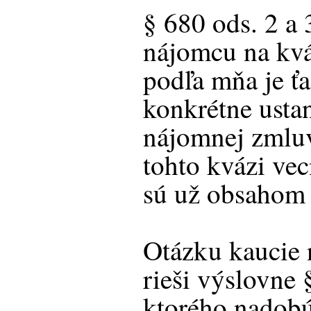
§ 680 ods. 2 a
nájomcu na kvá
podľa mňa je ťa
konkrétne usta
nájomnej zmluv
tohto kvázi vec
sú už obsahom 
Otázku kaucie
rieši výslovne
ktorého nadobú