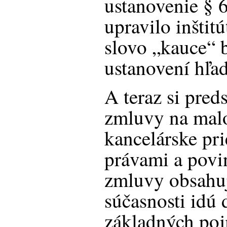
ustanovenie § 
upravilo inštitú
slovo „kauce“ 
ustanovení hľad
A teraz si pre
zmluvy na mal
kancelárske pri
právami a povin
zmluvy obsahuj
súčasnosti idú
základných po