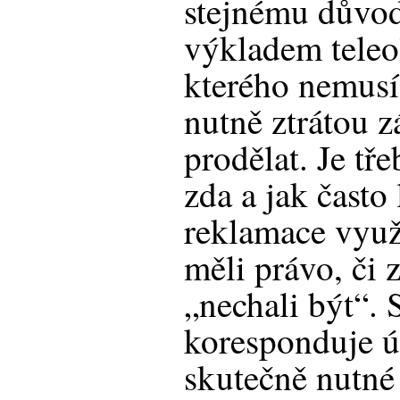
stejnému důvodu
výkladem teleo
kterého nemusí 
nutně ztrátou 
prodělat. Je tře
zda a jak často
reklamace využí
měli právo, či 
„nechali být“. 
koresponduje ú
skutečně nutné