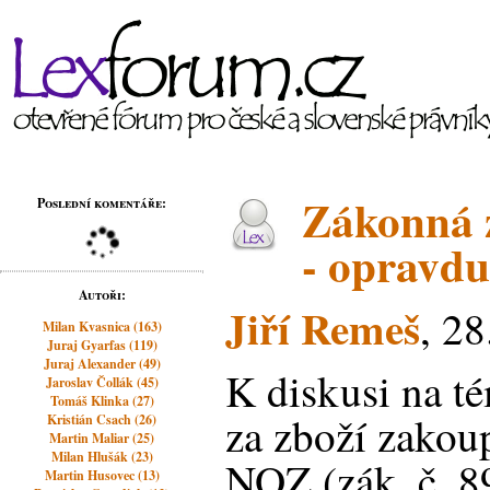
Zákonná 
Poslední komentáře:
- opravd
Autoři:
Jiří Remeš
, 2
Milan Kvasnica (163)
Juraj Gyarfas (119)
Juraj Alexander (49)
K diskusi na t
Jaroslav Čollák (45)
Tomáš Klinka (27)
za zboží zakou
Kristián Csach (26)
Martin Maliar (25)
Milan Hlušák (23)
NOZ (zák. č. 8
Martin Husovec (13)