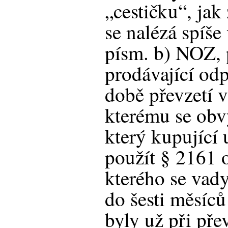
„cestičku“, jak 
se nalézá spíše
písm. b) NOZ, 
prodávající odp
době převzetí 
kterému se obv
který kupující 
použít § 2161 o
kterého se vad
do šesti měsíců
byly už při pře