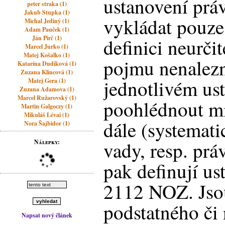
ustanovení prá
peter straka (1)
Jakub Stupka (1)
vykládat pouze
Michal Jediný (1)
Adam Pauček (1)
Ján Pirč (1)
definici neurči
Marcel Jurko (1)
Matej Košalko (1)
pojmu nenalez
Katarína Dudíková (1)
Zuzana Klincová (1)
jednotlivém ust
Matej Gera (1)
Zuzana Adamova (1)
Marcel Ružarovský (1)
poohlédnout mi
Martin Galgoczy (1)
Mikuláš Lévai (1)
dále (systemati
Nora Šajbidor (1)
vady, resp. prá
Nálepky:
pak definují us
2112 NOZ. Jsou
podstatného či
Napsat nový článek