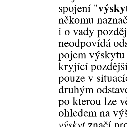
výsky
spojení "
někomu naznačo
i o vady pozdě
neodpovídá ods
pojem výskytu 
kryjící pozdějš
pouze v situac
druhým odstav
po kterou lze v
ohledem na vý
výskyt
značí pro