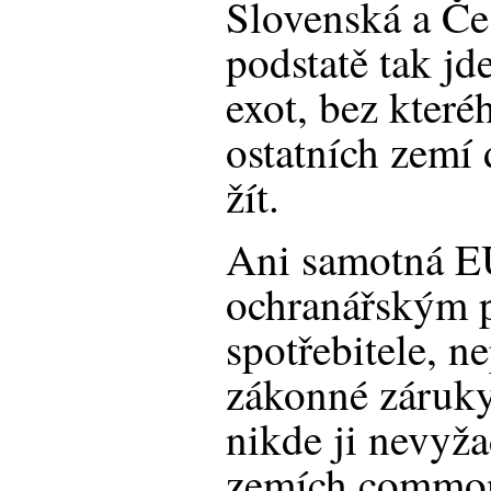
Slovenská a Če
podstatě tak jd
exot, bez které
ostatních zemí
žít.
Ani samotná E
ochranářským 
spotřebitele, n
zákonné záruky
nikde ji nevyža
zemích common