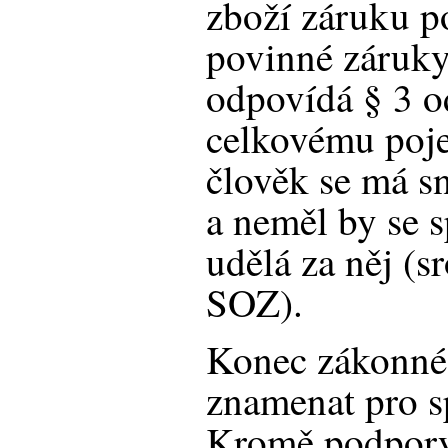
zboží záruku p
povinné záruky
odpovídá § 3 o
celkovému poje
člověk se má sn
a neměl by se sp
udělá za něj (s
SOZ).
Konec zákonné
znamenat pro sp
Kromě podpory