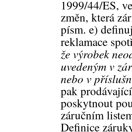
1999/44/ES, ve
změn, která zár
písm. e) definuj
reklamace spotř
že výrobek ne
uvedeným v zár
nebo v přísluš
pak prodávajíc
poskytnout pou
záručním liste
Definice záruk