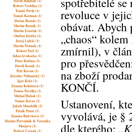
spotřebitelé se
David Halenák (1)
Robert Vrablica (1)
revoluce v jeji
Tomáš Pavlo (1)
Tomáš Korman (1)
Dušan Rostáš (1)
obávat. Abych p
Martin Bránik (1)
Martin Estočák (1)
„chaos“ kolem 
Ondrej Jurišta (1)
Juraj Lukáč (1)
Martin Šrámek (1)
zmírnil), v čl
Robert Šorl (1)
lukas.kvokacka (1)
pro přesvědče
Peter Kubina (1)
Dávid Kozák (1)
na zboží proda
Petr Kavan (1)
Jaroslav Nižňanský (1)
Igor Krist (1)
KONČÍ.
Zuzana Kohútová (1)
Tomas Pavelka (1)
Michal Ďubek (1)
Ustanovení, kte
Tomas Kovac (1)
Jakub Mandelík (1)
Patrik Patáč (1)
vyvolává, je §
Zuzana Bukvisova (1)
Marián Porvažník & Veronika
K
dle kterého: „
Merjava (1)
Róbert Černák (1)