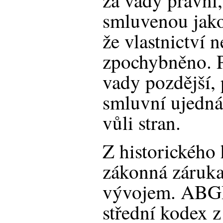
za vady právní,
smluvenou jako
že vlastnictví
zpochybněno. P
vady pozdější, 
smluvní ujedná
vůli stran.
Z historického 
zákonná záruka
vývojem. ABGB 
střední kodex 