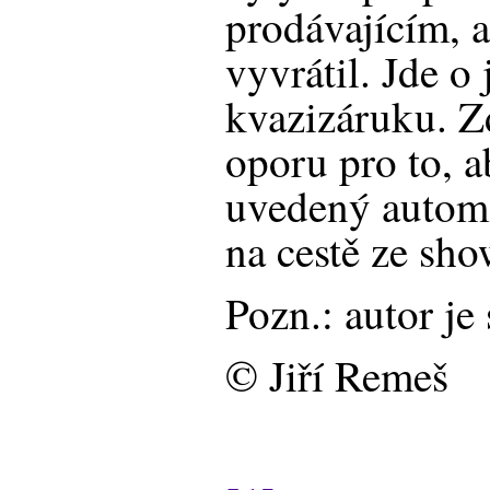
prodávajícím, 
vyvrátil. Jde o
kvazizáruku. Zd
oporu pro to, ab
uvedený automo
na cestě ze sh
Pozn.: autor j
© Jiří Remeš