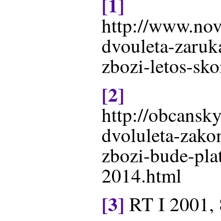
[1]
http://www.nov
dvouleta-zaruk
zbozi-letos-sko
[2]
http://obcansky
dvoluleta-zako
zbozi-bude-plat
2014.html
[3]
RT I 2001, 