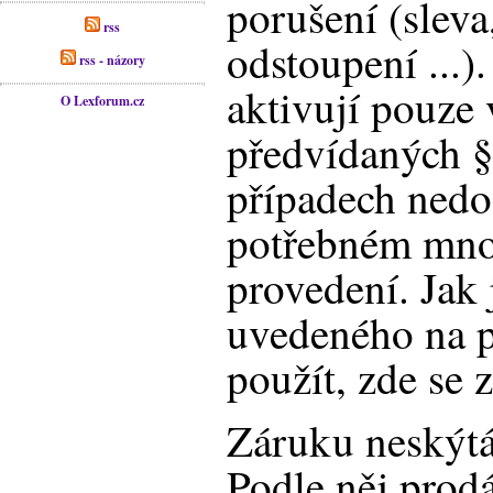
porušení (sleva
rss
odstoupení ...)
rss - názory
aktivují pouze 
O Lexforum.cz
předvídaných §
případech nedo
potřebném množs
provedení. Jak 
uvedeného na p
použít, zde se 
Záruku neskýt
Podle něj prod