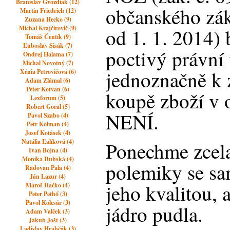
Branislav Gvozdiak (12)
občanského zák
Martin Friedrich (12)
Zuzana Hecko (9)
Michal Krajčírovič (9)
od 1. 1. 2014) 
Tomáš Čentík (9)
Ľuboslav Sisák (7)
poctivý právní
Ondrej Halama (7)
Michal Novotný (7)
jednoznačně k 
Xénia Petrovičová (6)
Adam Zlámal (6)
Peter Kotvan (6)
koupě zboží v 
Lexforum (5)
Robert Goral (5)
NENÍ.
Pavol Szabo (4)
Petr Kolman (4)
Josef Kotásek (4)
Natália Ľalíková (4)
Ponechme zcela
Ivan Bojna (4)
Monika Dubská (4)
polemiky se s
Radovan Pala (4)
Ján Lazur (4)
jeho kvalitou, 
Maroš Hačko (4)
Peter Pethő (3)
Pavol Kolesár (3)
jádro pudla.
Adam Valček (3)
Jakub Jošt (3)
Ladislav Hrabčák (3)