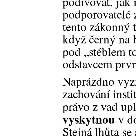
podivovat, jak
podporovatelé 
tento zákonný t
když černý na 
pod „stéblem t
odstavcem prv
Naprázdno vyzn
zachování insti
právo z vad up
vyskytnou
v d
Stejná lhůta s