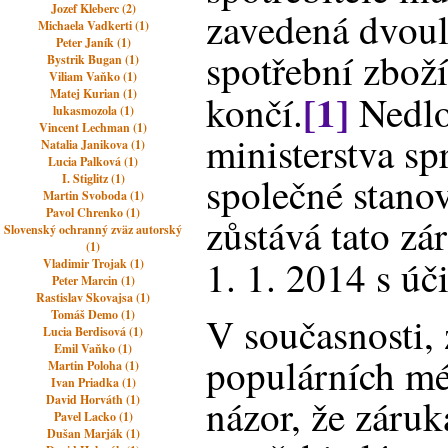
Jozef Kleberc (2)
zavedená dvoul
Michaela Vadkerti (1)
Peter Janík (1)
spotřební zbož
Bystrik Bugan (1)
Viliam Vaňko (1)
[1]
Matej Kurian (1)
končí.
Nedlo
lukasmozola (1)
Vincent Lechman (1)
ministerstva sp
Natalia Janikova (1)
Lucia Palková (1)
společné stanov
I. Stiglitz (1)
Martin Svoboda (1)
Pavol Chrenko (1)
zůstává tato zá
Slovenský ochranný zväz autorský
(1)
1. 1. 2014 s ú
Vladimir Trojak (1)
Peter Marcin (1)
Rastislav Skovajsa (1)
Tomáš Demo (1)
V současnosti, z
Lucia Berdisová (1)
Emil Vaňko (1)
populárních mé
Martin Poloha (1)
Ivan Priadka (1)
názor, že záruk
David Horváth (1)
Pavel Lacko (1)
Dušan Marják (1)