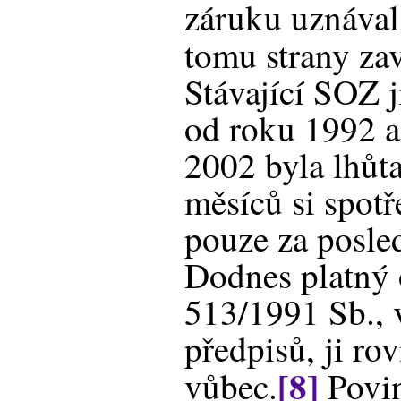
záruku uznával
tomu strany za
Stávající SOZ j
od roku 1992 a
2002 byla lhůta
měsíců si spotř
pouze za posled
Dodnes platný 
513/1991 Sb., 
předpisů, ji ro
[8]
vůbec.
Povin