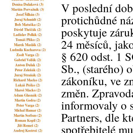
V poslední dob
Denisa Dulaková (3)
Marián Porvažník (3)
Josef Šilhán (3)
protichůdné ná
Juraj Schmidt (2)
Bob Matuška (2)
poskytuje záruk
Dávid Tluščák (2)
Ladislav Pollák (2)
24 měsíců, jak
Tomáš Plško (2)
Marek Maslák (2)
Ludmila Kucharova (2)
§ 620 odst. 1 
Zsolt Varga (2)
Gabriel Volšík (2)
Sb., (starého)
Anton Dulak (2)
Peter Zeleňák (2)
Juraj Straňák (2)
zákoníku, ve z
Richard Macko (2)
Lukáš Peško (2)
změn. Zpravoda
Maroš Macko (2)
Adam Glasnák (2)
informovaly o
Martin Gedra (2)
Peter Varga (2)
Michal Hamar (2)
Partners, dle k
Martin Serfozo (2)
Roman Kopil (2)
spotřebitelé mus
Jiří Remeš (2)
Andrej Kostroš (2)