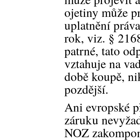
ojetiny může p
uplatnění práva
rok, viz. § 216
patrné, tato od
vztahuje na vady
době koupě, ni
pozdější.
Ani evropské p
záruku nevyžad
NOZ zakompon