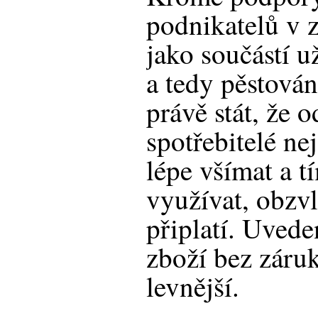
podnikatelů v z
jako součástí u
a tedy pěstová
právě stát, že 
spotřebitelé ne
lépe všímat a t
využívat, obzvl
připlatí. Uved
zboží bez záru
levnější.