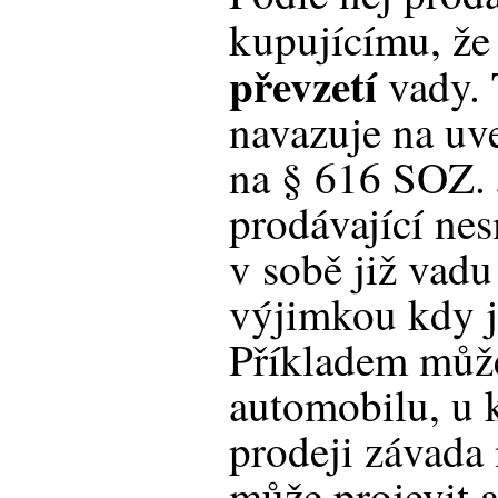
kupujícímu, ž
převzetí
vady. 
navazuje na u
na § 616 SOZ. J
prodávající nes
v sobě již vad
výjimkou kdy j
Příkladem může
automobilu, u k
prodeji závada 
může projevit a