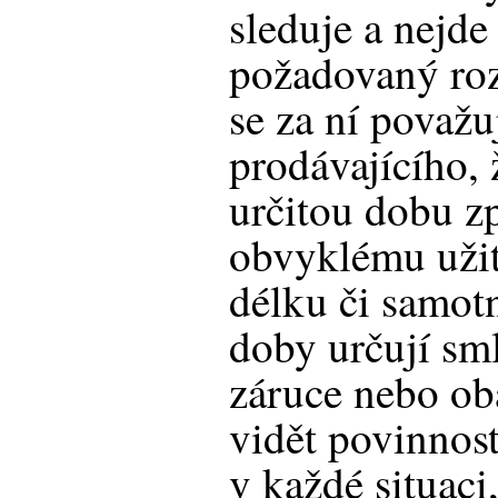
sleduje a nejde
požadovaný roz
se za ní považu
prodávajícího,
určitou dobu z
obvyklému užit
délku či samotn
doby určují sm
záruce nebo ob
vidět povinnos
v každé situac