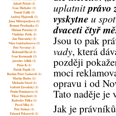
uplatnit
právo 
Jakub Petráš (1)
Ivan Michalov (1)
Tomáš Ľalík (1)
vyskytne
u spot
Andrej Majerník (1)
Jana Mitterpachova (1)
dvaceti čtyř mě
Roman Prochazka (1)
Miriam Potočná (1)
Vladislav Pečík (1)
Jsou to pak pr
Ján Štiavnický (1)
Nina Gaisbacherova (1)
vady
, která dáv
Petr Novotný (1)
Bohumil Havel (1)
Ivan Kormaník (1)
později pokaž
jaroslav čollák (1)
Peter K (1)
moci reklamova
Patrik Pupík (1)
Ruslan Peter Gadaevič (1)
Martin Hudec (1)
opravu i od No
Michaela Stessl (1)
Gabriel Závodský (1)
Tato naděje je 
Paula Demianova (1)
Tibor Menyhért (1)
Radoslav Pálka (1)
Jak je právník
Pavol Mlej (1)
Petr Steiner (1)
Eduard Pekarovič (1)