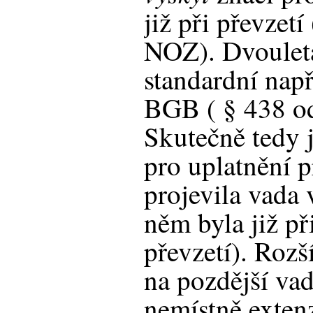
již při převzetí
NOZ). Dvouletá
standardní nap
BGB ( § 438 ods
Skutečně tedy j
pro uplatnění p
projevila vada 
něm byla již př
převzetí). Rozš
na pozdější va
nemístně exten