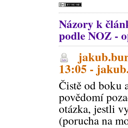
Názory k člá
podle NOZ - 
jakub.bur
13:05 - jakub
Čistě od boku 
povědomí poza
otázka, jestli v
(porucha na mo