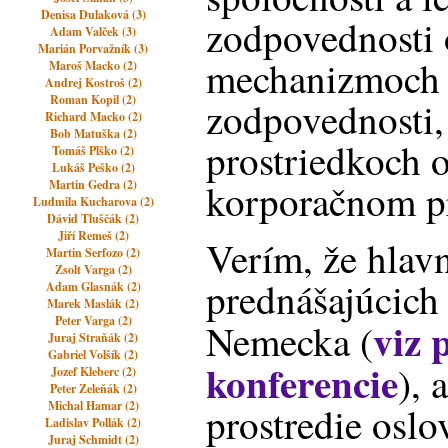
Denisa Dulaková (3)
zodpovednosti 
Adam Valček (3)
Marián Porvažník (3)
mechanizmoch p
Maroš Macko (2)
Andrej Kostroš (2)
Roman Kopil (2)
zodpovednosti, 
Richard Macko (2)
Bob Matuška (2)
prostriedkoch o
Tomáš Plško (2)
Lukáš Peško (2)
korporačnom p
Martin Gedra (2)
Ludmila Kucharova (2)
Dávid Tluščák (2)
Jiří Remeš (2)
Verím, že hlav
Martin Serfozo (2)
Zsolt Varga (2)
prednášajúcich
Adam Glasnák (2)
Marek Maslák (2)
Peter Varga (2)
viz
Nemecka (
Juraj Straňák (2)
Gabriel Volšík (2)
konferencie
), 
Jozef Kleberc (2)
Peter Zeleňák (2)
Michal Hamar (2)
prostredie osl
Ladislav Pollák (2)
Juraj Schmidt (2)