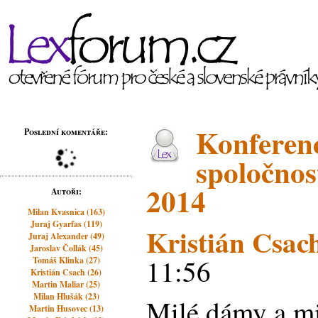
Konferen
Poslední komentáře:
spoločnost
2014
Autoři:
Milan Kvasnica (163)
Juraj Gyarfas (119)
Kristián Csac
Juraj Alexander (49)
Jaroslav Čollák (45)
11:56
Tomáš Klinka (27)
Kristián Csach (26)
Martin Maliar (25)
Milan Hlušák (23)
Milé dámy a mi
Martin Husovec (13)