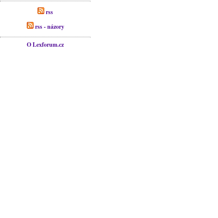
rss
rss - názory
O Lexforum.cz