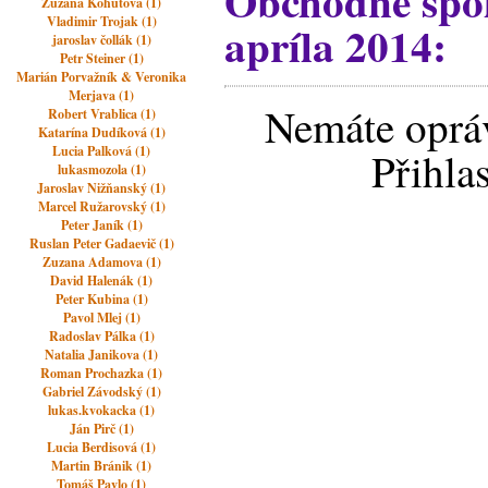
Obchodné spolo
Zuzana Kohútová (1)
Vladimir Trojak (1)
apríla 2014:
jaroslav čollák (1)
Petr Steiner (1)
Marián Porvažník & Veronika
Merjava (1)
Nemáte opráv
Robert Vrablica (1)
Katarína Dudíková (1)
Lucia Palková (1)
Přihla
lukasmozola (1)
Jaroslav Nižňanský (1)
Marcel Ružarovský (1)
Peter Janík (1)
Ruslan Peter Gadaevič (1)
Zuzana Adamova (1)
David Halenák (1)
Peter Kubina (1)
Pavol Mlej (1)
Radoslav Pálka (1)
Natalia Janikova (1)
Roman Prochazka (1)
Gabriel Závodský (1)
lukas.kvokacka (1)
Ján Pirč (1)
Lucia Berdisová (1)
Martin Bránik (1)
Tomáš Pavlo (1)