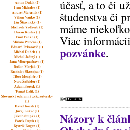
účasť, a to či 
Anton Dulak (2)
Ivan Michalov (1)
študenstva či p
Andrej Majerník (1)
Viliam Vaňko (1)
Ján Štiavnický (1)
máme niekoľko 
Michaela Vadkerti (1)
Dušan Rostáš (1)
Viac informácii
Emil Vaňko (1)
Miriam Potočná (1)
Eduard Pekarovič (1)
pozvánke
.
Michal Ďubek (1)
Michal Jediný (1)
Jana Mitterpachova (1)
Dušan Marják (1)
Rastislav Skovajsa (1)
Tibor Menyhért (1)
Nora Šajbidor (1)
Adam Pauček (1)
Tomáš Ľalík (1)
Slovenský ochranný zväz autorský
(1)
Dávid Kozák (1)
Juraj Lukáč (1)
Názory k člán
Jakub Stupka (1)
Patrik Pupík (1)
Bystrik Bugan (1)