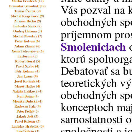
Martin Friedrich (12)
Vás pozval na 
Branislav Gvozdiak (12)
Tomáš Čentík (9)
Michal Krajčírovič (9)
obchodných spo
Zuzana Hecko (9)
Ľuboslav Sisák (7)
príjemnom pro
Ondrej Halama (7)
Michal Novotný (7)
Smoleniciach
Peter Kotvan (6)
o
Adam Zlámal (6)
Xénia Petrovičová (6)
ktorú spoluorg
Lexforum (5)
Robert Goral (5)
Debatovať sa b
Pavol Szabo (4)
Petr Kolman (4)
Ján Lazur (4)
teoretických v
Josef Kotásek (4)
Maroš Hačko (4)
obchodných spol
Natália Ľalíková (4)
Ivan Bojna (4)
Monika Dubská (4)
konceptoch maj
Radovan Pala (4)
Peter Pethő (3)
samostatnosti 
Jakub Jošt (3)
Pavol Kolesár (3)
spoločnosti a i
Ladislav Hrabčák (3)
Josef Šilhán (3)