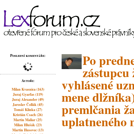
Po predn
Poslední komentáře:
zástupcu 
vyhlásené uzn
Autoři:
Milan Kvasnica (163)
mene dlžníka
Juraj Gyarfas (119)
Juraj Alexander (49)
premlčania ž
Jaroslav Čollák (45)
Tomáš Klinka (27)
Kristián Csach (26)
uplatneného 
Martin Maliar (25)
Milan Hlušák (23)
Martin Husovec (13)