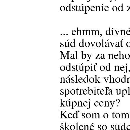
odstúpenie od 
... ehmm, divn
súd dovolávať 
Mal by za neho
odstúpiť od nej
následok vhodn
spotrebiteľa up
kúpnej ceny?
Keď som o tom 
školené so sud