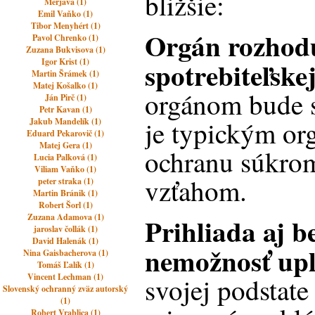
bližšie:
Merjava (1)
Emil Vaňko (1)
Tibor Menyhért (1)
Orgán rozhodu
Pavol Chrenko (1)
Zuzana Bukvisova (1)
spotrebiteľske
Igor Krist (1)
Martin Šrámek (1)
Matej Košalko (1)
orgánom bude s
Ján Pirč (1)
Petr Kavan (1)
je typickým o
Jakub Mandelík (1)
Eduard Pekarovič (1)
Matej Gera (1)
ochranu súkr
Lucia Palková (1)
Viliam Vaňko (1)
vzťahom.
peter straka (1)
Martin Bránik (1)
Robert Šorl (1)
Zuzana Adamova (1)
Prihliada aj b
jaroslav čollák (1)
David Halenák (1)
nemožnosť upl
Nina Gaisbacherova (1)
Tomáš Ľalík (1)
Vincent Lechman (1)
svojej podstate
Slovenský ochranný zväz autorský
(1)
Robert Vrablica (1)