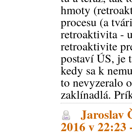
hmoty (retroakt
procesu (a tvári
retroaktivita -
retroaktivite p
postaví ÚS, je 
kedy sa k nemu
to nevyzeralo 
zaklínadlá. Prík
Jaroslav Č
2016 v 22:23 