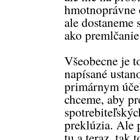
hmotnoprávne 
ale dostaneme s
ako premlčanie 
Všeobecne je t
napísané ustan
primárnym účel
chceme, aby pr
spotrebiteľskýc
preklúzia. Ale 
tu a teraz, tak