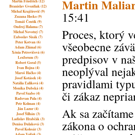
Martin Malia
Martin Friedrich (12)
Branislav Gvozdiak (12)
Michal Krajčírovič (9)
15:41
Zuzana Hecko (9)
Tomáš Čentík (9)
Ondrej Halama (7)
Proces, ktorý v
Michal Novotný (7)
Ľuboslav Sisák (7)
všeobecne záv
Peter Kotvan (6)
Adam Zlámal (6)
Xénia Petrovičová (6)
predpisov v na
Lexforum (5)
Robert Goral (5)
neoplýval nej
Ivan Bojna (4)
Maroš Hačko (4)
Josef Kotásek (4)
pravidlami typ
Natália Ľalíková (4)
Monika Dubská (4)
či zákaz nepria
Pavol Szabo (4)
Radovan Pala (4)
Petr Kolman (4)
Ak sa začítame
Ján Lazur (4)
Josef Šilhán (3)
Ladislav Hrabčák (3)
zákona o ochran
Denisa Dulaková (3)
Pavol Kolesár (3)
Adam Valček (3)