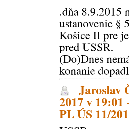
.dňa 8.9.2015 
ustanovenie § 
Košice II pre j
pred USSR.
(Do)Dnes nemá
konanie dopadl
Jaroslav Č
2017 v 19:01
PL ÚS 11/20