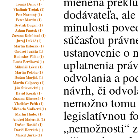
mienená preklú
Tomáš Demo (1)
dodávateľa, ale
Vladimir Trojak (1)
Petr Novotný (1)
Peter Marcin (1)
minulosti pove
Bystrik Bugan (1)
Adam Pauček (1)
súčasťou právn
Zuzana Kohútová (1)
Juraj Lukáč (1)
Martin Estočák (1)
ustanovenie o 
Ondrej Jurišta (1)
Radoslav Pálka (1)
uplatnenia prá
Lucia Berdisová (1)
Mikuláš Lévai (1)
odvolania a pod
Martin Poloha (1)
Dušan Marják (1)
Martin Galgoczy (1)
návrh, či odvol
Ján Štiavnický (1)
Dávid Kozák (1)
nemožno tomu 
Zuzana Klincová (1)
Vladislav Pečík (1)
Michaela Vadkerti (1)
legislatívnou f
Martin Hudec (1)
Andrej Majerník (1)
„nemožnosti“ z
Dušan Rostáš (1)
David Horváth (1)
Marcel Jurko (1)