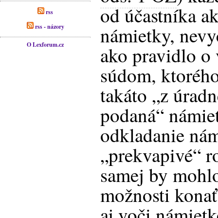
od účastníka a
rss
rss - názory
námietky, nevy
O Lexforum.cz
ako pravidlo o
súdom, ktoréh
takáto „z úradn
podaná“ námiet
odkladanie nám
„prekvapivé“ r
samej by mohlo
možnosti konať
aj voči námietk