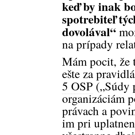
keď by inak bo
spotrebiteľ tý
dovolával“
mož
na prípady rela
Mám pocit, že t
ešte za pravid
5 OSP
(„Súdy 
organizáciám p
právach a povi
im pri uplatnen