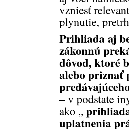
vzniesť relevan
plynutie, pretr
Prihliada aj b
zákonnú prek
dôvod, ktoré b
alebo priznať 
predávajúceho 
–
v podstate in
prihliad
ako „
uplatnenia p