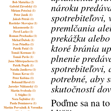
Bob Matuška (2)
nároku predáva
Gabriel Závodský (1)
Miriam Potočná (1)
spotrebiteľovi,
Peter Janík (1)
Jakub Petráš (1)
Rastislav Skovajsa (1)
premlčania ale
lukasmozola (1)
Pavel Lacko (1)
prekážku alebo
Roman Prochazka (1)
Michal Ďubek (1)
ktoré bránia up
Ivan Priadka (1)
Patrik Patáč (1)
Tomáš Korman (1)
plnenie predáv
Tomáš Pavlo (1)
Jana Mitterpachova (1)
spotrebiteľovi,
Patrik Pupík (1)
Natalia Janikova (1)
Tomas Kovac (1)
potrebné, aby s
Peter Kubina (1)
Bohumil Havel (1)
skutočností do
Jaroslav Nižňanský (1)
Martin Svoboda (1)
I. Stiglitz (1)
Poďme sa na to
Nora Šajbidor (1)
Paula Demianova (1)
Marián Porvažník & Veronika