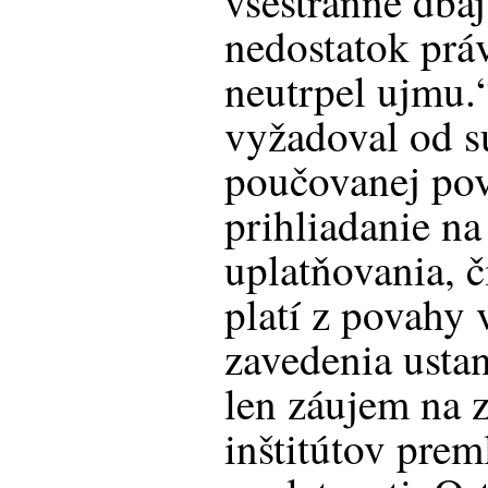
všestranne dbaj
nedostatok prá
neutrpel ujmu.“
vyžadoval od s
poučovanej pov
prihliadanie n
uplatňovania, č
platí z povahy 
zavedenia usta
len záujem na 
inštitútov preml