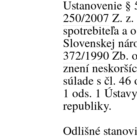
Ustanovenie § 
250/2007
Z. z.
spotrebiteľa a
Slovenskej náro
372/1990
Zb. o
znení neskoršíc
súlade s čl. 46 
1 ods. 1 Ústav
republiky.
Odlišné stanov