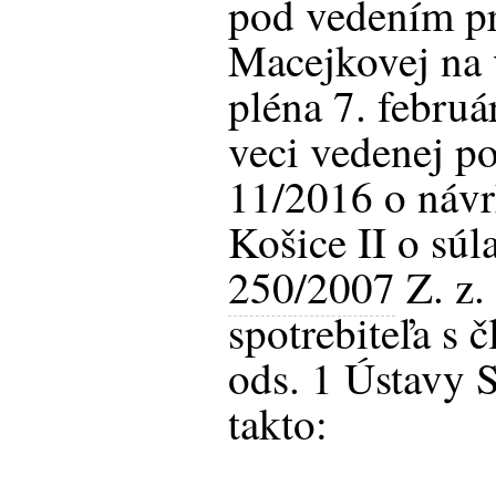
pod vedením pr
Macejkovej na 
pléna 7. febru
veci vedenej p
11/2016 o náv
Košice II o súl
250/2007
Z. z.
spotrebiteľa s č
ods. 1 Ústavy 
takto: