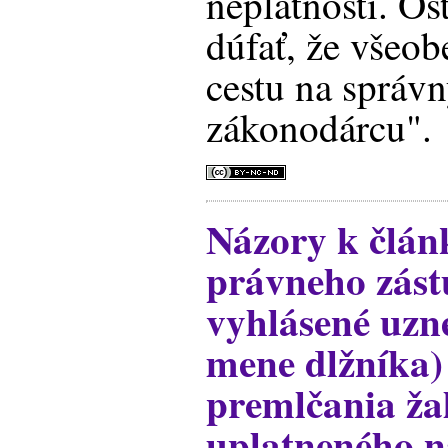
neplatnosti. Os
dúfať, že všeo
cestu na správ
zákonodárcu".
Názory k člán
právneho zást
vyhlásené uzn
mene dlžníka)
premlčania ž
uplatneného 