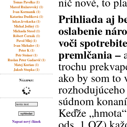
nič nové, to pla
Tomas Pavelka (1)
Marcel Ružarovský (1)
Ivan Kormaník (1)
Prihliada aj b
Katarína Dudíková (1)
lukas.kvokacka (1)
oslabenie nár
Michal Jediný (1)
Michaela Stessl (1)
Róbert Černák (1)
voči spotrebit
Pavol Mlej (1)
Ivan Michalov (1)
premlčania –
Peter K (1)
Petr Steiner (1)
Ruslan Peter Gadaevič (1)
trochu prekvap
Matej Kurian (1)
Jakub Stupka (1)
ako by som to 
Nálepky:
rozhodujúceho
súdnom konaní 
Keďže „hmota“
ods. 1 OZ
) ka
Napsat nový článek