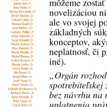
môžeme zostať 
Jakub Jošt (3)
Peter Pethő (3)
novelizáciou ni
Marián Porvažník (3)
Dávid Tluščák (2)
ale vo svojej p
Gabriel Volšík (2)
Roman Kopil (2)
základných sú
Jozef Kleberc (2)
Ladislav Pollák (2)
Adam Glasnák (2)
konceptov, akým
Juraj Schmidt (2)
Martin Serfozo (2)
neplatnosť, či 
Peter Zeleňák (2)
Marek Maslák (2)
Michal Hamar (2)
iné).
Andrej Kostroš (2)
Martin Gedra (2)
Anton Dulak (2)
„Orgán rozhodu
Jiří Remeš (2)
Tomáš Plško (2)
spotrebiteľskej
Zsolt Varga (2)
Maroš Macko (2)
Ludmila Kucharova (2)
bez návrhu na
Richard Macko (2)
Juraj Straňák (2)
uplatnenia prá
Peter Varga (2)
Lukáš Peško (2)