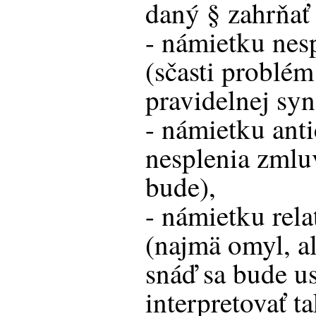
daný § zahrňať 
- námietku nes
(sčasti problé
pravidelnej sy
- námietku ant
nesplenia zmlu
bude),
- námietku rela
(najmä omyl, a
snáď sa bude u
interpretovať ta