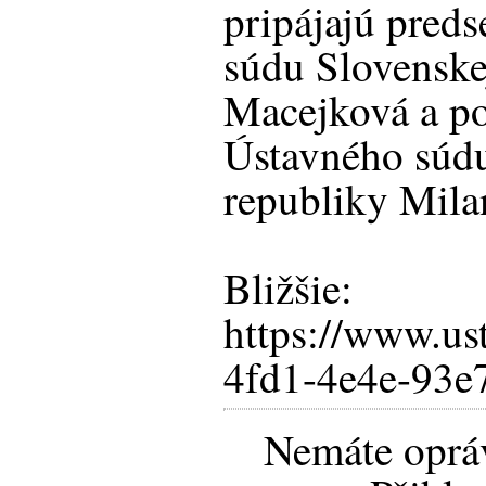
pripájajú pred
súdu Slovenskej
Macejková a p
Ústavného súdu
republiky Mila
Bližšie:
https://www.u
4fd1-4e4e-93e
Nemáte opráv