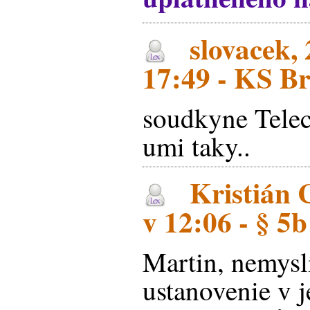
slovacek, 
17:49 - KS B
soudkyne Telec
umi taky..
Kristián 
v 12:06 - § 5
Martin, nemysl
ustanovenie v j