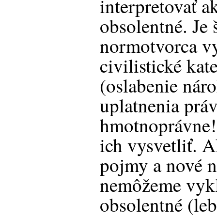
interpretovať a
obsolentné. Je 
normotvorca v
civilistické ka
(oslabenie nár
uplatnenia prá
hmotnoprávne!)
ich vysvetliť. 
pojmy a nové n
nemôžeme vykla
obsolentné (leb