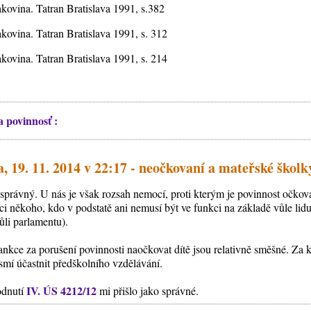
ina. Tatran Bratislava 1991, s.382
ina. Tatran Bratislava 1991, s. 312
ina. Tatran Bratislava 1991, s. 214
 povinnosť :
, 19. 11. 2014 v 22:17 - neočkovaní a mateřské školk
správný. U nás je však rozsah nemocí, proti kterým je povinnost očko
i někoho, kdo v podstatě ani nemusí být ve funkci na základě vůle lidu 
ůli parlamentu).
ankce za porušení povinnosti naočkovat dítě jsou relativně směšné. Za 
smí účastnit předškolního vzdělávání.
IV. ÚS 4212/12
odnutí
mi přišlo jako správné.