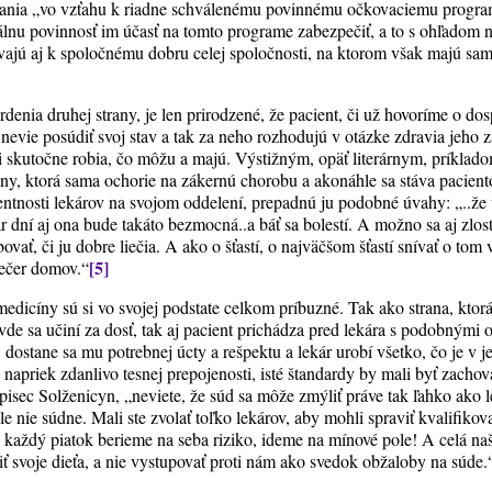
nia „vo vzťahu k riadne schválenému povinnému očkovaciemu program
nu povinnosť im účasť na tomto programe zabezpečiť, a to s ohľadom n
vajú aj k spoločnému dobru celej spoločnosti, na ktorom však majú sami 
denia druhej strany, je len prirodzené, že pacient, či už hovoríme o do
m nevie posúdiť svoj stav a tak za neho rozhodujú v otázke zdravia jeho z
i skutočne robia, čo môžu a majú. Výstižným, opäť literárnym, príklado
y, ktorá sama ochorie na zákernú chorobu a akonáhle sa stáva paciento
entnosti lekárov na svojom oddelení, prepadnú ju podobné úvahy: „..že
ár dní aj ona bude takáto bezmocná..a báť sa bolestí. A možno sa aj zlost
vať, či ju dobre liečia. A ako o šťastí, o najväčšom šťastí snívať o to
[5]
ečer domov.“
medicíny sú si vo svojej podstate celkom príbuzné. Tak ako strana, kto
avde sa učiní za dosť, tak aj pacient prichádza pred lekára s podobnými
dostane sa mu potrebnej úcty a rešpektu a lekár urobí všetko, čo je v je
napriek zdanlivo tesnej prepojenosti, isté štandardy by mali byť zachov
isec Solženicyn, „neviete, že súd sa môže zmýliť práve tak ľahko ako l
le nie súdne. Mali ste zvolať toľko lekárov, aby mohli spraviť kvalifik
a každý piatok berieme na seba riziko, ideme na mínové pole! A celá na
ť svoje dieťa, a nie vystupovať proti nám ako svedok obžaloby na súde.