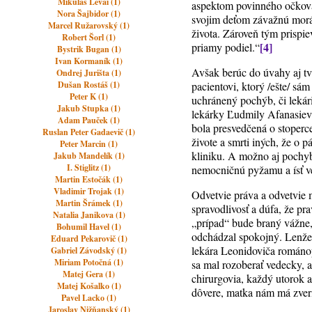
Mikuláš Lévai (1)
aspektom povinného očkova
Nora Šajbidor (1)
svojim deťom závažnú morál
Marcel Ružarovský (1)
života. Zároveň tým prispie
Robert Šorl (1)
[4]
priamy podiel.“
Bystrik Bugan (1)
Ivan Kormaník (1)
Avšak berúc do úvahy aj tvr
Ondrej Jurišta (1)
Dušan Rostáš (1)
pacientovi, ktorý /ešte/ sá
Peter K (1)
uchránený pochýb, či lekár
Jakub Stupka (1)
lekárky Ľudmily Afanasievn
Adam Pauček (1)
bola presvedčená o stoperc
Ruslan Peter Gadaevič (1)
živote a smrti iných, že o p
Peter Marcin (1)
kliniku. A možno aj pochybo
Jakub Mandelík (1)
I. Stiglitz (1)
nemocničnú pyžamu a ísť v
Martin Estočák (1)
Vladimir Trojak (1)
Odvetvie práva a odvetvie 
Martin Šrámek (1)
spravodlivosť a dúfa, že pr
Natalia Janikova (1)
„prípad“ bude braný vážne, 
Bohumil Havel (1)
odchádzal spokojný. Lenže 
Eduard Pekarovič (1)
lekára Leonidoviča románop
Gabriel Závodský (1)
Miriam Potočná (1)
sa mal rozoberať vedecky, a
Matej Gera (1)
chirurgovia, každý utorok 
Matej Košalko (1)
dôvere, matka nám má zveri
Pavel Lacko (1)
Jaroslav Nižňanský (1)