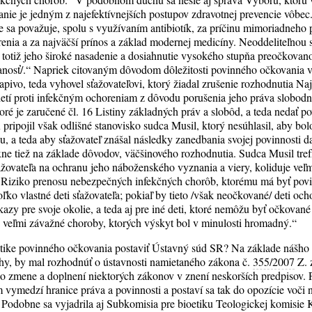
anie je jedným z najefektívnejších postupov zdravotnej prevencie vôbe
 sa považuje, spolu s využívaním antibiotík, za príčinu mimoriadneho 
renia a za najväčší prínos a základ modernej medicíny. Neoddeliteľnou 
totiž jeho široké nasadenie a dosiahnutie vysokého stupňa preočkovanos
nosť/.“ Napriek citovaným dôvodom dôležitosti povinného očkovania v
pivo, teda vyhovel sťažovateľovi, ktorý žiadal zrušenie rozhodnutia N
tí proti infekčným ochoreniam z dôvodu porušenia jeho práva slobodne
oré je zaručené čl. 16 Listiny základných práv a slobôd, a teda nedať p
pripojil však odlišné stanovisko sudca Musil, ktorý nesúhlasil, aby bo
 a teda aby sťažovateľ znášal následky zanedbania svojej povinnosti da
xne tiež na základe dôvodov, väčšinového rozhodnutia. Sudca Musil tref
ovateľa na ochranu jeho náboženského vyznania a viery, koliduje veľm
. Riziko prenosu nebezpečných infekčných chorôb, ktorému má byť p
ko vlastné deti sťažovateľa; pokiaľ by tieto /však neočkované/ deti ocho
zy pre svoje okolie, a teda aj pre iné deti, ktoré nemôžu byť očkovan
 o veľmi závažné choroby, ktorých výskyt bol v minulosti hromadný.“
tike povinného očkovania postaviť Ústavný súd SR? Na základe nášho
vahy, by mal rozhodnúť o ústavnosti namietaného zákona č.
355/2007
Z. 
a o zmene a doplnení niektorých zákonov v znení neskorších predpisov.
ymedzí hranice práva a povinnosti a postaví sa tak do opozície voči
 Podobne sa vyjadrila aj Subkomisia pre bioetiku Teologickej komisi