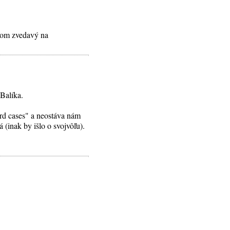
 Som zvedavý na
Balíka.
rd cases" a neostáva nám
 (inak by išlo o svojvôľu).