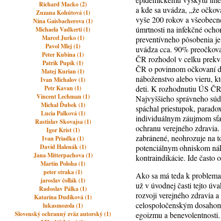
Richard Macko (2)
a kde sa uvádza, „že očkov
Zuzana Kohútová (1)
vyše 200 rokov a všeobecne
Nina Gaisbacherova (1)
úmrtnosti na infekčné ocho
Michaela Vadkerti (1)
Marcel Jurko (1)
preventívneho pôsobenia je 
Pavol Mlej (1)
uvádza cca. 90% preočkova
Peter Kubina (1)
ČR rozhodol v celku prekva
Patrik Pupík (1)
ČR o povinnom očkovaní de
Matej Kurian (1)
náboženstvo alebo vieru, kt
Ivan Michalov (1)
deti. K rozhodnutiu ÚS ČR 
Petr Kavan (1)
Vincent Lechman (1)
Najvyššieho správneho súdu,
Michal Ďubek (1)
spáchal priestupok, parado
Lucia Palková (1)
individuálnym záujmom sťaž
Rastislav Skovajsa (1)
ochranu verejného zdravia
Igor Krist (1)
zabránené, neohrozuje na toľ
Ivan Priadka (1)
David Halenák (1)
potenciálnym ohniskom náka
Jana Mitterpachova (1)
kontraindikácie. Ide často
Martin Poloha (1)
peter straka (1)
Ako sa má teda k problema
jaroslav čollák (1)
už v úvodnej časti tejto ú
Radoslav Pálka (1)
rozvoji verejného zdravia 
Katarína Dudíková (1)
celospoločenským dosahom v
lukasmozola (1)
Slovenský ochranný zväz autorský (1)
egoizmu a benevolentnosti.