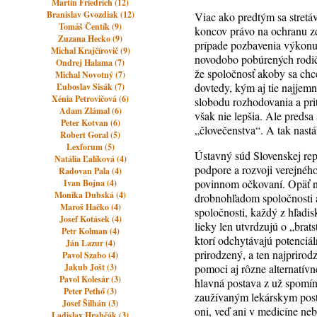
Martin Friedrich (12)
Branislav Gvozdiak (12)
Viac ako predtým sa stretáv
Tomáš Čentík (9)
koncov právo na ochranu zdr
Zuzana Hecko (9)
prípade pozbavenia výkonu 
Michal Krajčírovič (9)
novodobo pobúrených rodič
Ondrej Halama (7)
že spoločnosť akoby sa chc
Michal Novotný (7)
dovtedy, kým aj tie najjemn
Ľuboslav Sisák (7)
Xénia Petrovičová (6)
slobodu rozhodovania a pri
Adam Zlámal (6)
však nie lepšia. Ale predsa 
Peter Kotvan (6)
„človečenstva“. A tak nastáv
Robert Goral (5)
Lexforum (5)
Ústavný súd Slovenskej rep
Natália Ľalíková (4)
podpore a rozvoji verejnéh
Radovan Pala (4)
povinnom očkovaní. Opäť na
Ivan Bojna (4)
Monika Dubská (4)
drobnohľadom spoločnosti 
Maroš Hačko (4)
spoločnosti, každý z hľadi
Josef Kotásek (4)
lieky len utvrdzujú o „bra
Petr Kolman (4)
ktorí odchytávajú potenciál
Ján Lazur (4)
prirodzený, a ten najprirod
Pavol Szabo (4)
Jakub Jošt (3)
pomoci aj rôzne alternatívn
Pavol Kolesár (3)
hlavná postava z už spomín
Peter Pethő (3)
zaužívaným lekárskym postu
Josef Šilhán (3)
oni, veď ani v medicíne ne
Ladislav Hrabčák (3)