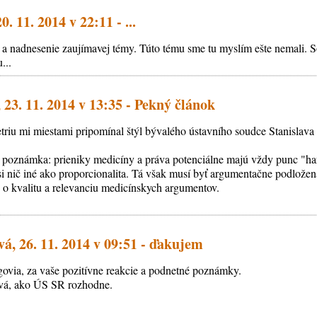
. 11. 2014 v 22:11 - ...
 a nadnesenie zaujímavej témy. Túto tému sme tu myslím ešte nemali.
...
23. 11. 2014 v 13:35 - Pekný článok
iu mi miestami pripomínal štýl bývalého ústavního soudce Stanislava 
á poznámka: prieniky medicíny a práva potenciálne majú vždy punc "ha
i nič iné ako proporcionalita. Tá však musí byť argumentačne podložená
 o kvalitu a relevanciu medicínskych argumentov.
vá, 26. 11. 2014 v 09:51 - ďakujem
ovia, za vaše pozitívne reakcie a podnetné poznámky.
avá, ako ÚS SR rozhodne.