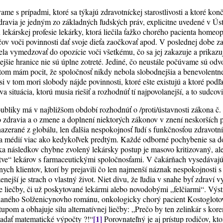
ame s prípadmi, ktoré sa týkajú zdravotníckej starostlivosti a ktoré kon
avia je jedným zo základných ľudských práv, explicitne uvedené v Ústav
lekárskej profesie lekárky, ktorá liečila ťažko chorého pacienta homeo
ov voči povinnosti dať svoje dieťa zaočkovať apod. V poslednej dobe 
ela vymedzovať do opozície voči všetkému, čo sa jej zakazuje a prikazuj
ejšie hranice nie sú úplne zotreté. Jediné, čo neustále počúvame sú odv
tom mám pocit, že spoločnosť nikdy nebola slobodnejšia a benevolentn
si v tom mori slobody nájde povinnosti, ktoré ešte existujú a ktoré podľa
a situácia, ktorú musia riešiť a rozhodnúť tí najpovolanejší, a to sudcovi
ubliky má v najbližšom období rozhodnúť o /proti/ústavnosti zákona č
o zdravia a o zmene a doplnení niektorých zákonov v znení neskorších p
zerané z globálu, len ďalšia nespokojnosť ľudí s funkčnosťou zdravotní
a médií viac ako kedykoľvek predtým. Každé odborné pochybenie sa dos
ska následkov chybne zvolený lekársky postup je masovo kritizovaný, a
tstve“ lekárov s farmaceutickými spoločnosťami. V čakárňach vysedávaj
nych klientov, ktorí by prejavili čo len najmenší náznak nespokojnosti s
zenejší je strach o vlastný život. Niet divu, že ľudia v snahe byť zdrav
e liečby, či už poskytované lekármi alebo novodobými „felčiarmi“. Výsti
aného Solženicynovho románu, onkologicky chorý pacient Kostoglotov,
pom a obhajuje silu alternatívnej liečby: „Prečo by ten zelinkár s kor
[1]
badať matematické výpočty ?!“
Porovnateľný je aj prístup rodičov, kt