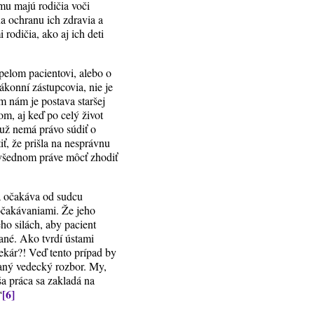
u majú rodičia voči
a ochranu ich zdravia a
rodičia, ako aj ich deti
spelom pacientovi, alebo o
ákonní zástupcovia, nie je
m nám je postava staršej
m, aj keď po celý život
 už nemá právo súdiť o
iť, že prišla na nesprávnu
m všednom práve môcť zhodiť
rá očakáva od sudcu
 očakávaniami. Že jeho
ho silách, aby pacient
ané. Ako tvrdí ústami
ekár?! Veď tento prípad by
ovaný vedecký rozbor. My,
ša práca sa zakladá na
[6]
“