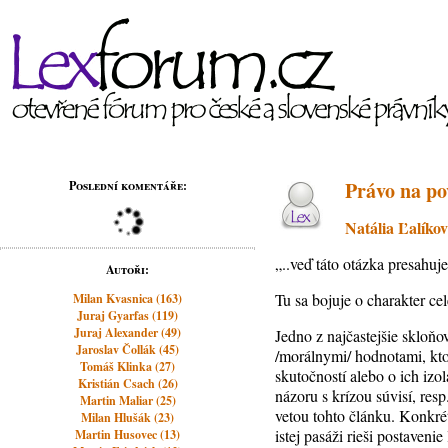
Právo na po
Poslední komentáře:
Natália Ľalíko
„..veď táto otázka presahu
Autoři:
Tu sa bojuje o charakter cel
Milan Kvasnica (163)
Juraj Gyarfas (119)
Juraj Alexander (49)
Jedno z najčastejšie skloňo
Jaroslav Čollák (45)
/morálnymi/ hodnotami, ktor
Tomáš Klinka (27)
skutočností alebo o ich izo
Kristián Csach (26)
názoru s krízou súvisí, res
Martin Maliar (25)
vetou tohto článku. Konkré
Milan Hlušák (23)
istej pasáži rieši postaven
Martin Husovec (13)