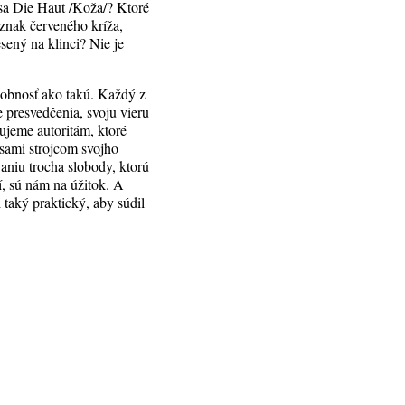
sa Die Haut /Koža/? Ktoré
znak červeného kríža,
sený na klinci? Nie je
osobnosť ako takú. Každý z
e presvedčenia, svoju vieru
ujeme autoritám, ktoré
 sami strojcom svojho
aniu trocha slobody, ktorú
í, sú nám na úžitok. A
taký praktický, aby súdil