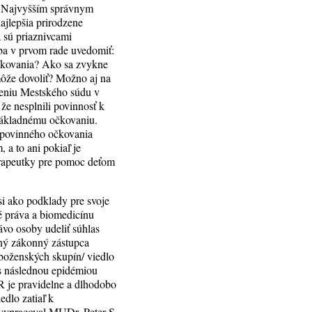
Najvyšším správnym
najlepšia prirodzene
a sú priaznivcami
eba v prvom rade uvedomiť:
aočkovania? Ako sa zvykne
 môže dovoliť? Možno aj na
seniu Mestského súdu v
že nesplnili povinnosť k
 základnému očkovaniu.
 povinného očkovania
a to ani pokiaľ je
terapeutky pre pomoc deťom
si ako podklady pre svoje
é práva a biomedicínu
vo osoby udeliť súhlas
ušný zákonný zástupca
áboženských skupín/ viedlo
 s následnou epidémiou
R je pravidelne a dlhodobo
edlo zatiaľ k
vypracoval MUDr. Peter S.