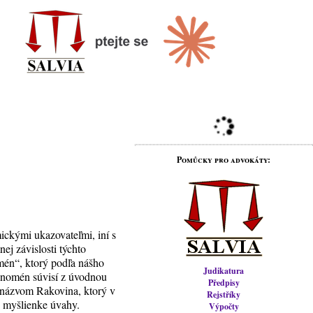
Pomůcky pro advokáty:
mickými ukazovateľmi, iní s
ej závislosti týchto
omén“, ktorý podľa nášho
Judikatura
 fenomén súvisí z úvodnou
Předpisy
s názvom Rakovina, ktorý v
Rejstříky
ej myšlienke úvahy.
Výpočty