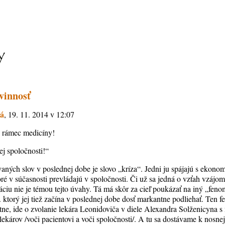
vinnosť
vá
, 19. 11. 2014 v 12:07
je rámec medicíny!
ej spoločnosti!“
vaných slov v poslednej dobe je slovo „kríza“. Jedni ju spájajú s ekono
é v súčasnosti prevládajú v spoločnosti. Či už sa jedná o vzťah vzájomn
láciu nie je témou tejto úvahy. Tá má skôr za cieľ poukázať na iný „fen
p. ktorý jej tiež začína v poslednej dobe dosť markantne podliehať. Ten
tne, ide o zvolanie lekára Leonidoviča v diele Alexandra Solženicyna 
ie lekárov /voči pacientovi a voči spoločnosti/. A tu sa dostávame k nosn