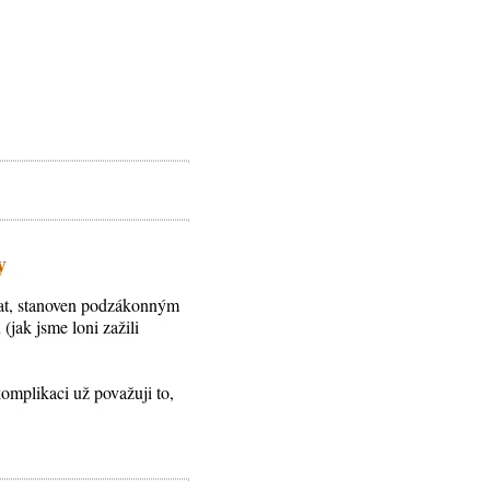
y
vat, stanoven podzákonným
(jak jsme loni zažili
komplikaci už považuji to,