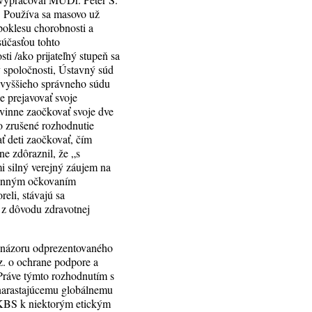
c. Používa sa masovo už
poklesu chorobnosti a
súčasťou tohto
ti /ako prijateľný stupeň sa
 spoločnosti, Ústavný súd
ajvyššieho správneho súdu
 prejavovať svoje
ovinne zaočkovať svoje dve
lo zrušené rozhodnutie
ť deti zaočkovať, čím
ne zdôraznil, že „s
i silný verejný záujem na
ovinným očkovaním
reli, stávajú sa
é z dôvodu zdravotnej
 názoru odprezentovaného
z. o ochrane podpore a
 Práve týmto rozhodnutím s
 narastajúcemu globálnemu
e KBS k niektorým etickým