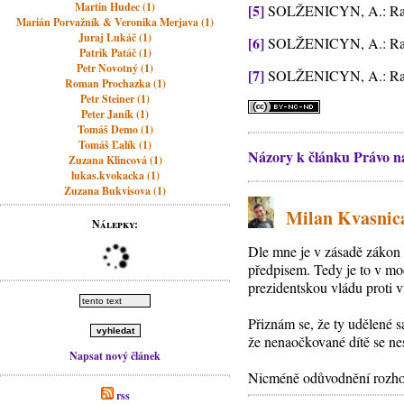
Martin Hudec (1)
[5]
SOLŽENICYN, A.: Rakov
Marián Porvažník & Veronika Merjava (1)
Juraj Lukáč (1)
[6]
SOLŽENICYN, A.: Rakov
Patrik Patáč (1)
Petr Novotný (1)
[7]
SOLŽENICYN, A.: Rakov
Roman Prochazka (1)
Petr Steiner (1)
Peter Janík (1)
Tomáš Demo (1)
Tomáš Ľalík (1)
Názory k článku Právo na
Zuzana Klincová (1)
lukas.kvokacka (1)
Zuzana Bukvisova (1)
Milan Kvasnica
Nálepky:
Dle mne je v zásadě zákon 
předpisem. Tedy je to v moc
prezidentskou vládu proti v
Přiznám se, že ty udělené s
že nenaočkované dítě se ne
Napsat nový článek
Nicméně odůvodnění rozh
rss