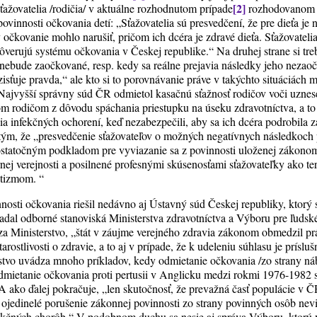
[2]
ťažovatelia /rodičia/ v aktuálne rozhodnutom prípade
rozhodovanom 
vinnosti očkovania detí: „Sťažovatelia sú presvedčení, že pre dieťa je 
 očkovanie mohlo narušiť, pričom ich dcéra je zdravé dieťa. Sťažovateli
ôverujú systému očkovania v Českej republike.“ Na druhej strane si tr
ťa nebude zaočkované, resp. kedy sa reálne prejavia následky jeho nez
isťuje pravda,“ ale kto si to porovnávanie práve v takýchto situáciách
 Najvyšší správny súd ČR odmietol kasačnú sťažnosť rodičov voči uzne
m rodičom z dôvodu spáchania priestupku na úseku zdravotníctva, a to 
ia infekčných ochorení, keď nezabezpečili, aby sa ich dcéra podrobila
tým, že „presvedčenie sťažovateľov o možných negatívnych následkoch
tatočným podkladom pre vyviazanie sa z povinnosti uloženej zákonom, 
nej verejnosti a posilnené profesnými skúsenosťami sťažovateľky ako 
utizmom. “
nosti očkovania riešil nedávno aj Ústavný súd Českej republiky, ktorý 
adal odborné stanoviská Ministerstva zdravotníctva a Výboru pre ľudsk
 Ministerstvo, „štát v záujme verejného zdravia zákonom obmedzil prá
arostlivosti o zdravie, a to aj v prípade, že k udeleniu súhlasu je prísl
rstvo uvádza mnoho príkladov, kedy odmietanie očkovania /zo strany n
dmietanie očkovania proti pertusii v Anglicku medzi rokmi 1976-1982
A ako ďalej pokračuje, „len skutočnosť, že prevažná časť populácie v Č
 ojedinelé porušenie zákonnej povinnosti zo strany povinných osôb nevi
kčných chorôb.“ V podobnom duchu sa nesie aj správa Výboru, ktorú 