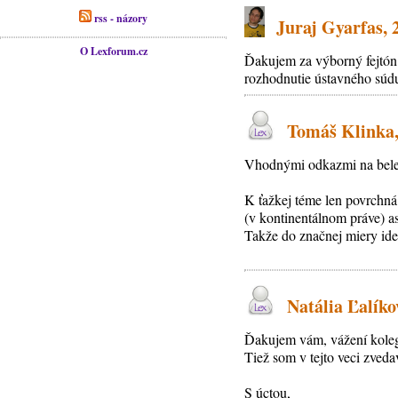
rss - názory
Juraj Gyarfas, 20
O Lexforum.cz
Ďakujem za výborný fejtón
rozhodnutie ústavného súdu
Tomáš Klinka, 
Vhodnými odkazmi na beletr
K ťažkej téme len povrchn
(v kontinentálnom práve) as
Takže do značnej miery ide
Natália Ľalíko
Ďakujem vám, vážení koleg
Tiež som v tejto veci zved
S úctou,