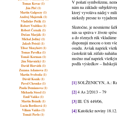
V poňatí symbolizmu, nemo
Tomas Kovac (1)
nám na základe subjektívn
Ján Pirč (1)
ktorý vyvoláva nádej v mili
Martin Galgoczy (1)
Andrej Majerník (1)
niekedy presne to vyjadrení
Vladislav Pečík (1)
Robert Vrablica (1)
Skutočne, je nesmierne ťažk
Róbert Černák (1)
nás sa správa v živote spôs
Dušan Marják (1)
a do rôznych rúk vkladáme 
Michal Jediný (1)
disponujú mocou o tom všet
Jakub Petráš (1)
osudu. Avšak napriek všetk
Tibor Menyhért (1)
Tomas Pavelka (1)
častokrát tak zúfalo naháň
Tomáš Korman (1)
možno mať napriek všetkým 
Ján Štiavnický (1)
podľa výsledkov – ľudskejši
David Horváth (1)
Zuzana Adamova (1)
Martin Svoboda (1)
Dávid Kozák (1)
[1]
SOLŽENICYN, A.: Rakov
Pavol Chrenko (1)
Paula Demianova (1)
[2]
4 As 2/2013 – 79
Michaela Stessl (1)
Emil Vaňko (1)
[3]
III. ÚS 449/06,
Martin Bránik (1)
Lucia Berdisová (1)
[4]
Viliam Vaňko (1)
Katolícke noviny 18.12.
Tomáš Pavlo (1)