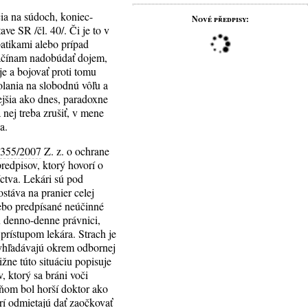
čia na súdoch, koniec-
Nové předpisy:
e SR /čl. 40/. Či je to v
patikami alebo prípad
začínam nadobúdať dojem,
e a bojovať proti tomu
olania na slobodnú vôľu a
ejšia ako dnes, paradoxne
 nej treba zrušiť, v mene
a.
.
355/2007
Z. z. o ochrane
redpisov, ktorý hovorí o
ctva. Lekári sú pod
táva na pranier celej
lebo predpísané neúčinné
ú denno-denne právnici,
 prístupom lekára. Strach je
í vyhľadávajú okrem odbornej
žne túto situáciu popisuje
 ktorý sa bráni voči
eňom bol horší doktor ako
orí odmietajú dať zaočkovať