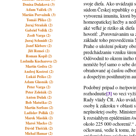
svoje dieťa. Ako uvádzajú s
Denisa Dulaková (3)
súdom Českej republiky o po
Adam Valček (3)
Marián Porvažník (3)
vytvorená imunita, ktorú by
Tomáš Plško (2)
homeopatickej liečby a ned
Juraj Straňák (2)
aké veľké je riziko ak die
Gabriel Volšík (2)
hovoriť: „Porovnávaním sa z
Zsolt Varga (2)
základe toho presvedčenia
Juraj Schmidt (2)
Prahe o uložení pokuty obo
Jozef Kleberc (2)
Jiří Remeš (2)
predchádzaniu vzniku šíren
Roman Kopil (2)
Odôvodnil to okrem iného 
Ludmila Kucharova (2)
nemôže byť samo o sebe dos
Martin Gedra (2)
obraňované aj časťou odbor
Andrej Kostroš (2)
a dospelým postihnutým a
Lukáš Peško (2)
Adam Glasnák (2)
Podobný prípad o /ne/povin
Peter Varga (2)
Peter Zeleňák (2)
[3]
rozhodnutie
vo veci vyži
Anton Dulak (2)
Rady vlády ČR. Ako uvádza
Bob Matuška (2)
osoby k zákroku v oblasti st
Martin Serfozo (2)
neplnoletej osoby. Ministe
Ladislav Pollák (2)
k rozsiahlym epidémiám /o
Marek Maslák (2)
Maroš Macko (2)
okolo 225 000 ochorení/.“ 
Dávid Tluščák (2)
očkovaná, vedie k tomu, že
Michal Hamar (2)
epidemickému výskytu infe