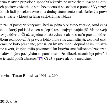
žno v istých prípadoch spodobiť lekárske poslanie dielu Josepha Beuy
ych pocitov znázorňuje stret bezmocnosti so snahou o pomoc? Výrazný 
ónoch ľudí po celom svete a na druhej strane tento znak skrčený a preve
m situácie v ktorej sa lekár častokrát nachádza?
é zaujať postoj veľkorysosti, keď sa jedná o /vlastné/ zdravie, osud či 
obom, ktorý pokladá za ten najlepší, resp. najvyhovujúcejší. Máme svoj
svoju dôveru. Či už sa jedná o naše zdravie alebo o našu pravdu, dôver
kom rozhodovať. A práve z tohto titulu sme zraniteľnejší, ako keď sme
ému, čo bolo povedané, predsa len by sme mohli dopriať nášmu uvažov
ame a veriť, že tých málo povinností, ku ktorým sme /zákonom/ zaviazan
/dôvodným/ pochybám na pamäti vetu, že „človek nesmie byť priveľmi 
[7]
e je súdiť podľa zámerov.“
Či už v práve alebo v medicíne.
ina. Tatran Bratislava 1991, s. 290
2013, s. 16