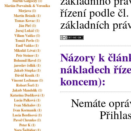
základního prá
Martin Galgoczy (1)
Marián Porvažník & Veronika
řízení podle čl.
Merjava (1)
Martin Bránik (1)
základních prá
Tomas Kovac (1)
Ján Pirč (1)
Juraj Lukáč (1)
Viliam Vaňko (1)
Tomáš Pavlo (1)
Emil Vaňko (1)
Mikuláš Lévai (1)
Názory k člán
Petr Steiner (1)
Bohumil Havel (1)
nákladech říz
jaroslav čollák (1)
Jakub Stupka (1)
koncem):
Dávid Kozák (1)
Vincent Lechman (1)
Robert Šorl (1)
Jakub Mandelík (1)
Katarína Dudíková (1)
Nemáte opráv
Lucia Palková (1)
Ivan Michalov (1)
Přihla
Ivan Kormaník (1)
Lucia Berdisová (1)
Pavol Chrenko (1)
Peter K (1)
Nora Šajbidor (1)