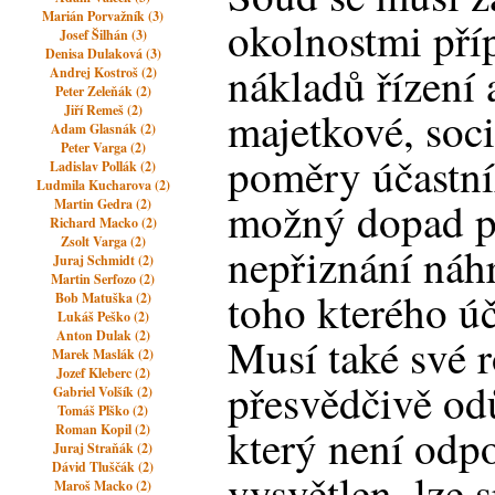
Marián Porvažník (3)
okolnostmi pří
Josef Šilhán (3)
Denisa Dulaková (3)
nákladů řízení a
Andrej Kostroš (2)
Peter Zeleňák (2)
Jiří Remeš (2)
majetkové, soci
Adam Glasnák (2)
Peter Varga (2)
poměry účastník
Ladislav Pollák (2)
Ludmila Kucharova (2)
možný dopad př
Martin Gedra (2)
Richard Macko (2)
Zsolt Varga (2)
nepřiznání náhr
Juraj Schmidt (2)
Martin Serfozo (2)
toho kterého úč
Bob Matuška (2)
Lukáš Peško (2)
Anton Dulak (2)
Musí také své 
Marek Maslák (2)
Jozef Kleberc (2)
přesvědčivě od
Gabriel Volšík (2)
Tomáš Plško (2)
který není odp
Roman Kopil (2)
Juraj Straňák (2)
Dávid Tluščák (2)
vysvětlen, lze s
Maroš Macko (2)