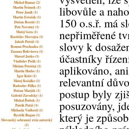
Michal Hamar (2)
libovůle a naho
Martin Šrámek (1)
Peter Janík (1)
Martin Estočák (1)
150 o.s.ř. má s
Dušan Rostáš (1)
Petr Novotný (1)
nepřiměřené tvr
Matej Gera (1)
Rastislav Skovajsa (1)
Jakub Petráš (1)
slovy k dosažen
Roman Prochazka (1)
Zuzana Bukvisova (1)
účastníky řízen
Marcel Jurko (1)
Vladislav Pečík (1)
aplikováno, an
Miriam Potočná (1)
Martin Hudec (1)
Igor Krist (1)
relevantní dův
Matej Košalko (1)
Radoslav Pálka (1)
postup byly zji
Dušan Marják (1)
Gabriel Závodský (1)
Michal Ďubek (1)
posuzovány, jd
Patrik Patáč (1)
Michaela Vadkerti (1)
který je způsob
Bystrik Bugan (1)
Slovenský ochranný zväz autorský
(1)