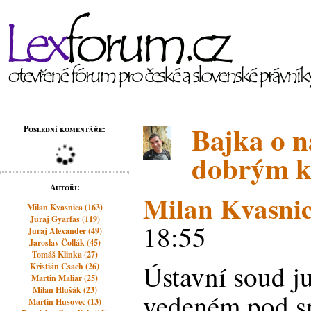
Bajka o n
Poslední komentáře:
dobrým k
Autoři:
Milan Kvasni
Milan Kvasnica (163)
Juraj Gyarfas (119)
18:55
Juraj Alexander (49)
Jaroslav Čollák (45)
Tomáš Klinka (27)
Ústavní soud ju
Kristián Csach (26)
Martin Maliar (25)
Milan Hlušák (23)
vedeném pod sp
Martin Husovec (13)