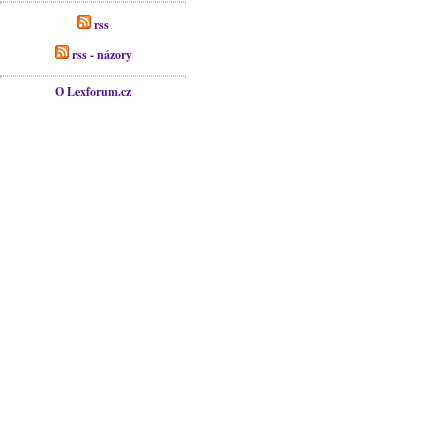
rss
rss - názory
O Lexforum.cz