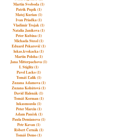
Martin Svoboda (1)
Patrik Pupík (1)
Matej Kurian (1)
Ivan Priadka (1)
Vladimir Trojak (1)
Natalia Janikova (1)
Peter Kubina (1)
Michaela Stessl (1)
Eduard Pekarovič (1)
lukas.kvokacka (1)
Martin Poloha (1)
Jana Mitterpachova (1)
I. Stiglitz (1)
Pavel Lacko (1)
Tomáš Ľalík (1)
Zuzana Adamova (1)
Zuzana Kohútová (1)
David Halenák (1)
Tomáš Korman (1)
lukasmozola (1)
Peter Marcin (1)
Adam Pauček (1)
Paula Demianova (1)
Petr Kavan (1)
Róbert Černák (1)
Tomáš Demo (1)