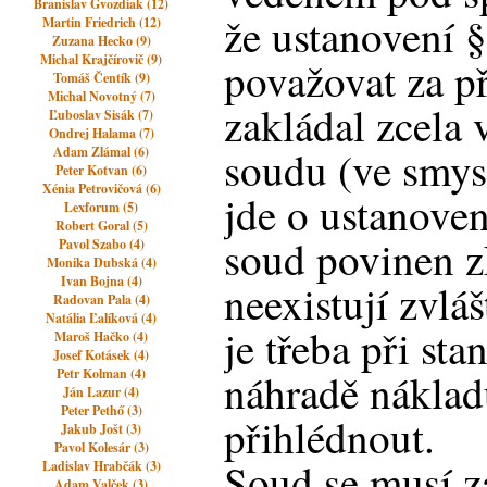
Branislav Gvozdiak (12)
že ustanovení §
Martin Friedrich (12)
Zuzana Hecko (9)
Michal Krajčírovič (9)
považovat za př
Tomáš Čentík (9)
Michal Novotný (7)
zakládal zcela 
Ľuboslav Sisák (7)
Ondrej Halama (7)
soudu (ve smys
Adam Zlámal (6)
Peter Kotvan (6)
Xénia Petrovičová (6)
jde o ustanoven
Lexforum (5)
Robert Goral (5)
soud povinen z
Pavol Szabo (4)
Monika Dubská (4)
Ivan Bojna (4)
neexistují zvlá
Radovan Pala (4)
Natália Ľalíková (4)
je třeba při st
Maroš Hačko (4)
Josef Kotásek (4)
Petr Kolman (4)
náhradě náklad
Ján Lazur (4)
Peter Pethő (3)
přihlédnout.
Jakub Jošt (3)
Pavol Kolesár (3)
Soud se musí z
Ladislav Hrabčák (3)
Adam Valček (3)