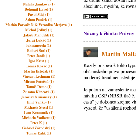
Natalia Janikova (1)
absolútne, myslím, že rovna
Bohumil Havel (1)
Pavol Mlej (1)
Adam Pauček (1)
Marián Porvažník & Veronika Merjava (1)
Michal Jediný (1)
Názory k článku Právny n
Jakub Mandelík (1)
Juraj Lukáč (1)
lukasmozola (1)
Robert Šorl (1)
Martin Malia
Peter Janík (1)
Igor Krist (1)
Každý príspevok tohto typu
Tomas Kovac (1)
občianskeho práva procesn
Martin Estočák (1)
Vincent Lechman (1)
moderný trend nenasleduje 
Miriam Potočná (1)
Tomáš Demo (1)
Je potom na zamyslenie ako
Zuzana Klincová (1)
návrhu CSP (NRSR tlač č. 1
Jaroslav Nižňanský (1)
casu" je dokonca zrejme via
Emil Vaňko (1)
vyzerá, že "ustálená rozho
Michaela Stessl (1)
Ivan Kormaník (1)
Michaela Vadkerti (1)
Peter K (1)
Gabriel Závodský (1)
Tomáš Ľalík (1)