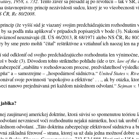
eratúry, 1958, s. 732
. Tento záver sa presadil aj po revolúcii – tak v SR,
 ústavnoprávny princíp nezávislosti sudcu, ktorý je vo všeobecnosti 
S ČR, Rc 80/2008
.
princíp (že vyšší súd je viazaný svojim predchádzajúcim rozhodnutím v te
 by sa podľa mňa aplikovať v prípadoch popísaných v bode (3). Nakoni
záväznosť neuznávajú (II. ÚS 46/2013, R 68/1971 alebo NS ČR, Rc 80/2
y by sme preto mohli "čítať" reštriktívne a vztiahnuť ich naozaj len na 
súd odkloniť od svojho predchádzajúceho rozhodnutia len výnimočne, 
ol v bode (3). Dôvodom tohto striktného pohľadu (ide o tzv.
law of the 
zabezpečiť „stabilitu v rozhodovacom procese, predvídateľnosť výsledk
upňa“ a – samozrejme – „hospodárnosť súdnictva.“
United States v. Ri
návať svoje povinnosti ‘uspokojivo a efektívne’ . . ., ak by otázka, kto
ej veci nanovo prejednávaná pri každom následnom odvolaní.“
Sejman v.
 jablka?
dnej zaujímavej americkej doktríne, ktorá súvisí so spomenutou teóriou
l
odvolaní nevzniesol voči rozhodnutiu nejakú námietku, hoci tak urobiť
lednom odvolaní. „Táto doktrína zabezpečuje efektívnosť súdnictva a
ovná základná férovosť – strana, ktorej sa už dala jedna možnosť dobre s
ala.“
Perkin-Elmer v. Computervision, 732 F.2d 888
. Hoci ani v USA as