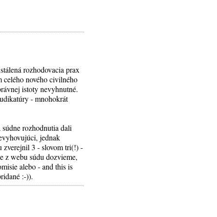
ustálená rozhodovacia prax
m celého nového civilného
rávnej istoty nevyhnutné.
judikatúry - mnohokrát
a súdne rozhodnutia dali
nevyhovujúci, jednak
verejnil 3 - slovom tri(!) -
ale z webu súdu dozvieme,
misie alebo - and this is
idané :-)).