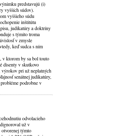
 výnimku predstavujú (i)
ry vyšších súdov).
orom vyššieho súdu
pochopenie inštitútu
pisu, judikatúry a doktríny
onduje s týmito troma
závislosť v zmysle
 vtedy, keď sudca s ním
, v ktorom by sa bol touto
né disenty v skutkovo
ch výrokov pri už neplatných
jnosť senátnej judikatúry,
to probléme podrobne v
 rozhodnutiu odvolacieho
dignoroval už v
 otvorenej týmto