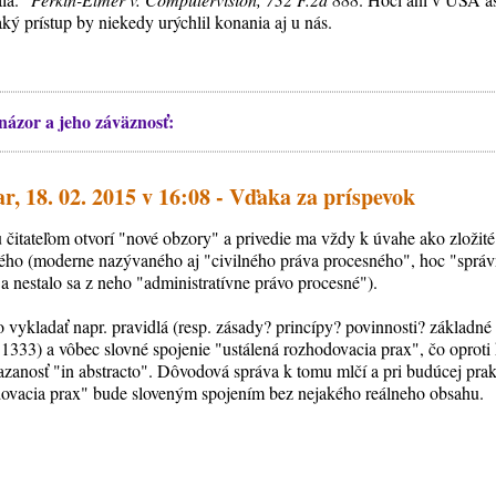
ký prístup by niekedy urýchlil konania aj u nás.
ázor a jeho záväznosť:
r, 18. 02. 2015 v 16:08 - Vďaka za príspevok
 čitateľom otvorí "nové obzory" a privedie ma vždy k úvahe ako zložité
ého (moderne nazývaného aj "civilného práva procesného", hoc "správ
a nestalo sa z neho "administratívne právo procesné").
 vykladať napr. pravidlá (resp. zásady? princípy? povinnosti? základné
333) a vôbec slovné spojenie "ustálená rozhodovacia prax", čo oproti 
zanosť "in abstracto". Dôvodová správa k tomu mlčí a pri budúcej prakt
dovacia prax" bude sloveným spojením bez nejakého reálneho obsahu.