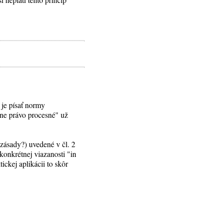
 je písať normy
ne právo procesné" už
 zásady?) uvedené v čl. 2
konkrétnej viazanosti "in
ickej aplikácii to skôr