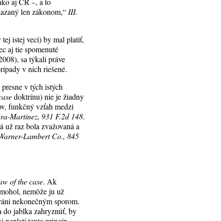
 ako aj ČR –, a to
viazaný len zákonom,“
III.
j istej veci) by mal platiť,
ec aj tie spomenuté
008), sa týkali práve
prípady v nich riešené.
presne v tých istých
case
doktrínu) nie je žiadny
ov, funkčný vzťah medzi
vera-Martinez, 931 F.2d 148
.
rá už raz bola zvažovaná a
Warner-Lambert Co., 845
aw of the case
. Ak
 mohol, nemôže ju už
 bráni nekonečným sporom.
a do jablka zahryznúť, by
i neplatí tento princíp