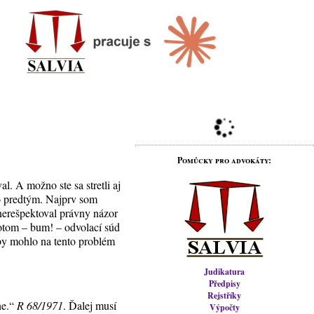
Pomůcky pro advokáty:
l. A možno ste sa stretli aj
ko predtým. Najprv som
 nerešpektoval právny názor
potom – bum! – odvolací súd
 by mohlo na tento problém
Judikatura
Předpisy
Rejstříky
ne.“
R 68/1971
. Ďalej musí
Výpočty