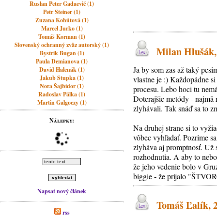
Ruslan Peter Gadaevič (1)
Petr Steiner (1)
Zuzana Kohútová (1)
Marcel Jurko (1)
Tomáš Korman (1)
Slovenský ochranný zväz autorský (1)
Milan Hlušák, 
Bystrik Bugan (1)
Paula Demianova (1)
Ja by som zas až taký pesim
David Halenák (1)
Jakub Stupka (1)
vlastne je :) Každopádne s
Nora Šajbidor (1)
procesu. Lebo hoci tu nemá
Radoslav Pálka (1)
Doterajšie metódy - najmä 
Martin Galgoczy (1)
zlyhávali. Tak snáď sa to z
Nálepky:
Na druhej strane si to vyži
vôbec vyhľadať. Pozrime sa
zlyháva aj promptnosť. Už s
rozhodnutia. A aby to nebo
že jeho vedenie bolo v Gruz
biggie - že prijalo "ŠTVOR
Napsat nový článek
Tomáš Ľalík, 2
rss