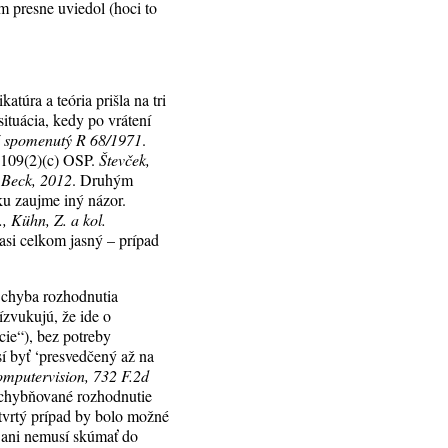
m presne uviedol (hoci to
atúra a teória prišla na tri
ituácia, kedy po vrátení
ž spomenutý R 68/1971
.
a 109(2)(c) OSP.
Števček,
. Beck, 2012
. Druhým
ku zaujme iný názor.
, Kühn, Z. a kol.
– asi celkom jasný – prípad
 chyba rozhodnutia
ízvukujú, že ide o
cie“), bez potreby
í byť ‘presvedčený až na
omputervision, 732 F.2d
ochybňované rozhodnutie
štvrtý prípad by bolo možné
u ani nemusí skúmať do