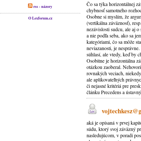
Čo sa týka horizontálnej zá
rss - názory
chybnosť samotného rozhodn
Osobne si myslím, že argum
O Lexforum.cz
(vertikálna záväznosť), res
nezávislosti sudcu, ale aj 
a nie podľa seba, ako sa je
kategóriami, čo sa môže sta
neviazanosti, je nesprávne.
súhlasí, ale vtedy, keď by 
Osobitne je horizontálna z
otázkou zaoberal. Nehovori
rovnakých veciach, niekedy 
ale aplikovateľných právny
či nejasné kritériá pre pr
článku Precedens a ústavný
vojtechkesz@gm
aká je opísaná v prvej kap
súdu, ktorý svoj záväzný 
nasledujúcom, v poradí pos