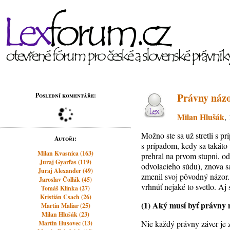
Právny názo
Poslední komentáře:
Milan Hlušák
,
Možno ste sa už stretli s p
Autoři:
s prípadom, kedy sa takáto
Milan Kvasnica (163)
prehral na prvom stupni, od
Juraj Gyarfas (119)
odvolacieho súdu), znova s
Juraj Alexander (49)
zmenil svoj pôvodný názor. 
Jaroslav Čollák (45)
vrhnúť nejaké to svetlo. A
Tomáš Klinka (27)
Kristián Csach (26)
(1) Aký musí byť právny 
Martin Maliar (25)
Milan Hlušák (23)
Nie každý právny záver je 
Martin Husovec (13)