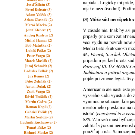
napádal. Logicky mi príde, 
Josef Šilhán (3)
nijako nezdôvodnil). Poďme 
Pavol Kolesár (3)
Adam Valček (3)
(3) Môže súd nerešpektov
Adam Glasnák (2)
Maroš Macko (2)
V zásade nie. Inak by asi pr
Jozef Kleberc (2)
Andrej Kostroš (2)
prípady (iné som zatiaľ nen
Michal Hamar (2)
veci vyjdú na povrch nové 
Bob Matuška (2)
Medzi tieto skutočnosti mo
Lukáš Peško (2)
M., Ficová, S. a kol. Občia
Peter Varga (2)
prípadom je, keď určitá súd
Marek Maslák (2)
Porovnaj III. ÚS 46/2013 
Juraj Schmidt (2)
Ladislav Pollák (2)
Judikatura a právní argume
Jiří Remeš (2)
pôjde pri zmene legislatívy
Peter Zeleňák (2)
Anton Dulak (2)
Američania ale našli ešte j
Zsolt Varga (2)
vyššieho súdu vyústila do 
Dávid Tluščák (2)
výnimočné situácie, kde ja
Martin Gedra (2)
meritórneho preskúmania ro
Roman Kopil (2)
Gabriel Volšík (2)
istotu’ (
convinced to a cert
Martin Serfozo (2)
888
. Zároveň musí byť zre
Ludmila Kucharova (2)
zahŕňať výraznú nerovnosť 
Tomáš Plško (2)
použiť aj u nás. Samozrejm
Richard Macko (2)