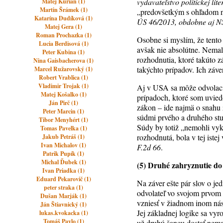
vydavateľstvo politickej lit
Matej Kurian (1)
Martin Šrámek (1)
„predovšetkým s ohľadom na
Katarína Dudíková (1)
ÚS 46/2013, obdobne aj N
Matej Gera (1)
Roman Prochazka (1)
Osobne si myslím, že tento 
Lucia Berdisová (1)
avšak nie absolútne. Nemal
Peter Kubina (1)
rozhodnutia, ktoré takúto 
Nina Gaisbacherova (1)
takýchto prípadov. Ich záver
Marcel Ružarovský (1)
Robert Vrablica (1)
Vladimir Trojak (1)
Aj v USA sa môže odvolací 
Matej Košalko (1)
prípadoch, ktoré som uvied
Ján Pirč (1)
zákon – ide najmä o snahu 
Peter Marcin (1)
súdmi prvého a druhého st
Tibor Menyhért (1)
Súdy by totiž „nemohli vyko
Tomas Pavelka (1)
rozhodnutá, bola v tej ist
Jakub Petráš (1)
Ivan Michalov (1)
F.2d 66
.
Patrik Pupík (1)
Michal Ďubek (1)
(5) Druhé zahryznutie do
Ivan Priadka (1)
Eduard Pekarovič (1)
Na záver ešte pár slov o je
peter straka (1)
odvolateľ vo svojom prvom 
Dušan Marják (1)
vzniesť v žiadnom inom nás
Ján Štiavnický (1)
Jej základnej logike sa vyr
lukas.kvokacka (1)
Tomáš Pavlo (1)
už druhú šancu dostať nem