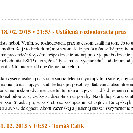
18. 02. 2015 v 21:53 - Ustálená rozhodovacia prax
ista nebol. Verím, že rozhodovacia prax sa časom ustáli na tom, čo to 
i myslím, že je to krok dobrým smerom. Je to podľa mňa veľké pozitívu
me precendečný systém, rešpektovanie súdnej praxe je pre budovanie p
rozhodnutia ESĽP o tom, že súdy sa musia vysporiadať s odklonmi od 
mení, až to bude v zákone čierne na bielom.
ada zvýšené úsilie aj na strane súdov. Medzi iným aj v tom smere, aby s
 najmä na náš najvyšší súd. Jednak je spôsob vyhľadávania absolútne 
ú za nami skoro dva mesiace tohto roka a najvyšší súd k dnešnému dňu z
lo náhodou veľa, všetky sú disciplinárnej povahy. Na druhej strane sa 
ínsku, Štrasburgu, že sa stretlo so zástupcami policajtov a Európskej ko
ČLENNÚ delegáciu Zboru väzenskej a justičnej stráže" (zvýraznenie pr
1. 02. 2015 v 10:52 - Tomáš Ľalík