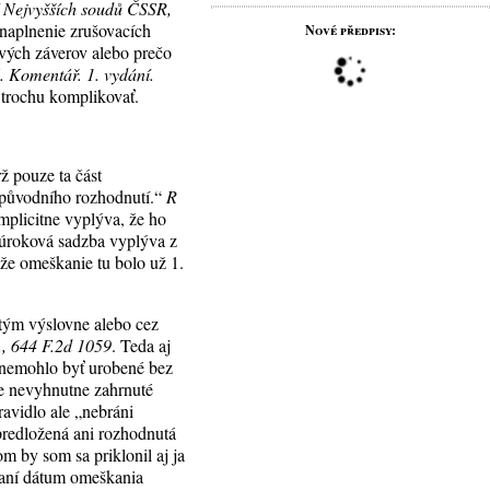
í Nejvyšších soudů ČSSR,
 naplnenie zrušovacích
Nové předpisy:
ových záverov alebo prečo
6. Komentář. 1. vydání.
k trochu komplikovať.
ž pouze ta část
í původního rozhodnutí.“
R
implicitne vyplýva, že ho
o úroková sadzba vyplýva z
 že omeškanie tu bolo už 1.
utým výslovne alebo cez
, 644 F.2d 1059
. Teda aj
, nemohlo byť urobené bez
je nevyhnutne zahrnuté
ravidlo ale „nebráni
predložená ani rozhodnutá
m by som sa priklonil aj ja
olaní dátum omeškania