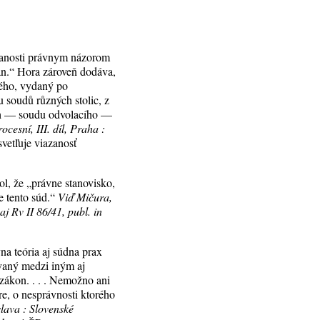
azanosti právnym názorom
an.“ Hora zároveň dodáva,
vého, vydaný po
ou soudů různých stolic, z
nich — soudu odvolacího —
cesní, III. díl, Praha :
vetľuje viazanosť
ol, že „právne stanovisko,
e tento súd.“
Viď Mičura,
j Rv II 86/41, publ. in
na teória aj súdna prax
vaný medzi iným aj
 zákon. . . . Nemožno ani
re, o nesprávnosti ktorého
lava : Slovenské