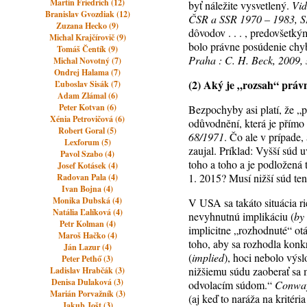
Martin Friedrich (12)
byť náležite vysvetlený.
Viď
Branislav Gvozdiak (12)
ČSR a SSR 1970 – 1983, SE
Zuzana Hecko (9)
dôvodov . . . , predovšetk
Michal Krajčírovič (9)
bolo právne posúdenie ch
Tomáš Čentík (9)
Praha : C. H. Beck, 2009, 
Michal Novotný (7)
Ondrej Halama (7)
(2) Aký je „rozsah“ prá
Ľuboslav Sisák (7)
Adam Zlámal (6)
Peter Kotvan (6)
Bezpochyby asi platí, že „
Xénia Petrovičová (6)
odůvodnění, která je přímo 
Robert Goral (5)
68/1971
. Čo ale v prípade,
Lexforum (5)
zaujal. Príklad: Vyšší súd 
Pavol Szabo (4)
toho a toho a je podložená 
Josef Kotásek (4)
1. 2015? Musí nižší súd te
Radovan Pala (4)
Ivan Bojna (4)
Monika Dubská (4)
V USA sa takáto situácia r
Natália Ľalíková (4)
nevyhnutnú implikáciu (
by
Petr Kolman (4)
implicitne „rozhodnuté“ ot
Maroš Hačko (4)
toho, aby sa rozhodla konk
Ján Lazur (4)
(
implied
), hoci nebolo výs
Peter Pethő (3)
nižšiemu súdu zaoberať sa 
Ladislav Hrabčák (3)
Denisa Dulaková (3)
odvolacím súdom.“
Conway
Marián Porvažník (3)
(aj keď to naráža na kritér
Jakub Jošt (3)