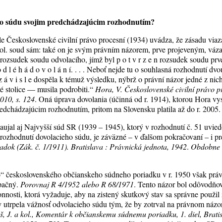
eho súdu svojim predchádzajúcim rozhodnutím?
e Československé civilní právo procesní (1934) uvádza, že zásadu vi
vol. soud sám: také on je svým právním názorem, prve projeveným, váz
 rozsudek soudu odvolacího, jímž byl p o t v r z e n rozsudek soudu pr
o d l é h á d o v o l á n í. . . . Neboť nejde tu o souhlasná rozhodnutí dv
 z á v i s l e dospěla k témuž výsledku, nýbrž o právní názor jedné z 
 stolice — musila podrobiti.“
Hora, V. Československé civilní právo pro
2010, s. 124
. Oná úprava dovolania (účinná od r. 1914), ktorou Hora vys
edchádzajúcim rozhodnutím, pritom na Slovensku platila až do r. 2005.
aujal aj Najvyšší súd SR (1939 – 1945), ktorý v rozhodnutí č. 51 uvied
ozhodnutí dovolacieho súdu, je záväzné – v ďalšom pokračovaní – i pr
dok (Zák. č. 1/1911). Bratislava : Právnická jednota, 1942
.
Obdobne a
ho“ československého občianskeho súdneho poriadku v r. 1950 však práv
opačný.
Porovnaj R 4/1952 alebo R 68/1971
. Tento názor bol odôvodňo
onnosti, ktorá vyžaduje, aby na zistený skutkový stav sa správne použil
by utrpela vážnosť odvolacieho súdu tým, že by zotrval na právnom názo
, J. a kol., Komentár k občianskemu súdnemu poriadku, 1. diel, Bratis