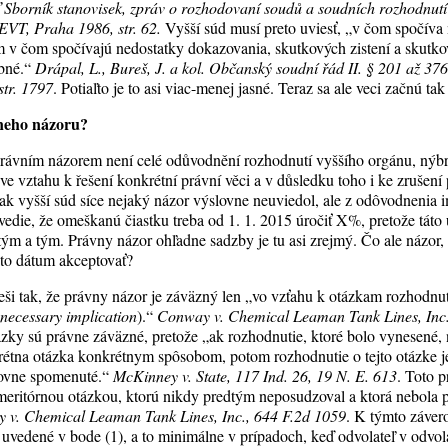
 Sborník stanovisek, zpráv o rozhodovaní soudů a soudních rozhodnut
VT, Praha 1986, str. 62.
Vyšší súd musí preto uviesť, „v čom spočíva
ým v čom spočívajú nedostatky dokazovania, skutkových zistení a skutk
ybné.“
Drápal, L., Bureš, J. a kol. Občanský soudní řád II. § 201 až 37
str. 1797
. Potiaľto je to asi viac-menej jasné. Teraz sa ale veci začnú ta
vneho názoru?
právním názorem není celé odůvodnění rozhodnutí vyššího orgánu, nýbr
ve vztahu k řešení konkrétní právní věci a v důsledku toho i ke zrušen
 ak vyšší súd síce nejaký názor výslovne neuviedol, ale z odôvodnenia 
uvedie, že omeškanú čiastku treba od 1. 1. 2015 úročiť X%, pretože tát
tým a tým. Právny názor ohľadne sadzby je tu asi zrejmý. Čo ale názor,
nto dátum akceptovať?
ieši tak, že právny názor je záväzný len „vo vzťahu k otázkam rozhodn
 necessary implication
).“
Conway v. Chemical Leaman Tank Lines, Inc.
ázky sú právne záväzné, pretože „ak rozhodnutie, ktoré bolo vynesené
rétna otázka konkrétnym spôsobom, potom rozhodnutie o tejto otázke 
lovne spomenuté.“
McKinney v. State, 117 Ind. 26, 19 N. E. 613
. Toto p
meritórnou otázkou, ktorú nikdy predtým neposudzoval a ktorá nebola 
 v. Chemical Leaman Tank Lines, Inc., 644 F.2d 1059
. K týmto závero
ia uvedené v bode (1), a to minimálne v prípadoch, keď odvolateľ v odv