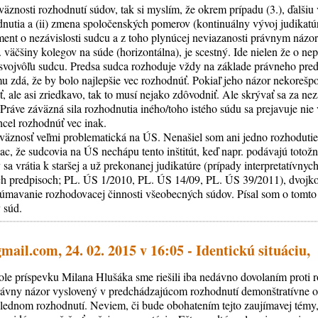
väznosti rozhodnutí súdov, tak si myslím, že okrem prípadu (3.), ďalšiu
utia a (ii) zmena spoločenských pomerov (kontinuálny vývoj judikatú
ent o nezávislosti sudcu a z toho plynúcej neviazanosti právnym náz
p. väčšiny kolegov na súde (horizontálna), je scestný. Ide nielen že o ne
o svojvôľu sudcu. Predsa sudca rozhoduje vždy na základe právneho pred
mu zdá, že by bolo najlepšie vec rozhodnúť. Pokiaľ jeho názor nekorešp
ť, ale asi zriedkavo, tak to musí nejako zdôvodniť. Ale skrývať sa za ne
 Práve záväzná sila rozhodnutia iného/toho istého súdu sa prejavuje nie
chcel rozhodnúť vec inak.
áväznosť veľmi problematická na ÚS. Nenašiel som ani jedno rozhodutie
ac, že sudcovia na ÚS nechápu tento inštitút, keď napr. podávajú totož
sa vrátia k staršej a už prekonanej judikatúre (prípady interpretatívny
ch predpisoch; PL. ÚS 1/2010, PL. ÚS 14/09, PL. ÚS 39/2011), dvojkoľa
eskúmavanie rozhodovacej činnosti všeobecných súdov. Písal som o tom
 súd.
ail.com, 24. 02. 2015 v 16:05 - Identickú situáciu,
itole príspevku Milana Hlušáka sme riešili iba nedávno dovolaním proti
právny názor vyslovený v predchádzajúcom rozhodnutí demonštratívne o
lednom rozhodnutí. Neviem, či bude obohatením tejto zaujímavej témy,