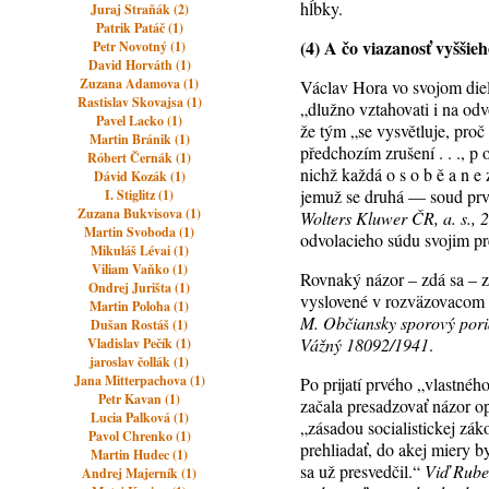
hĺbky.
Juraj Straňák (2)
Patrik Patáč (1)
(4) A čo viazanosť vyšši
Petr Novotný (1)
David Horváth (1)
Zuzana Adamova (1)
Václav Hora vo svojom diel
Rastislav Skovajsa (1)
„dlužno vztahovati i na od
Pavel Lacko (1)
že tým „se vysvětluje, proč
Martin Bránik (1)
předchozím zrušení . . ., p 
Róbert Černák (1)
nichž každá o s o b ě a n e
Dávid Kozák (1)
jemuž se druhá — soud prvé
I. Stiglitz (1)
Zuzana Bukvisova (1)
Wolters Kluwer ČR, a. s., 
Martin Svoboda (1)
odvolacieho súdu svojim pr
Mikuláš Lévai (1)
Viliam Vaňko (1)
Rovnaký názor – zdá sa – z
Ondrej Jurišta (1)
vyslovené v rozväzovacom r
Martin Poloha (1)
M. Občiansky sporový poria
Dušan Rostáš (1)
Vážný 18092/1941
.
Vladislav Pečík (1)
jaroslav čollák (1)
Jana Mitterpachova (1)
Po prijatí prvého „vlastné
Petr Kavan (1)
začala presadzovať názor 
Lucia Palková (1)
„zásadou socialistickej zák
Pavol Chrenko (1)
prehliadať, do akej miery 
Martin Hudec (1)
sa už presvedčil.“
Viď Rubeš
Andrej Majerník (1)