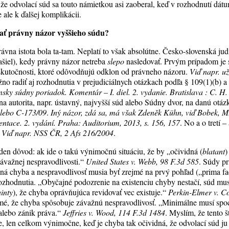
že odvolací súd sa touto námietkou asi zaoberal, keď v rozhodnutí dátu
ale k ďalšej komplikácii.
ať právny názor vyššieho súdu?
ávna istota bola ta-tam. Neplatí to však absolútne. Česko-slovenská judik
ašiel), kedy právny názor netreba
slepo
nasledovať. Prvým prípadom je s
skutočnosti, ktoré odôvodňujú odklon od právneho názoru.
Viď napr. u
žno radiť aj rozhodnutia v prejudiciálnych otázkach podľa § 109(1)(b) 
nsky súdny poriadok. Komentár – I. diel. 2. vydanie. Bratislava : C. H
na autorita, napr. ústavný, najvyšší súd alebo Súdny dvor, na danú otáz
alebo C-173/09
.
Iný názor, zdá sa, má však Zdeněk Kühn, viď Bobek, M.
ntace. 2. vydání. Praha: Auditorium, 2013, s. 156, 157
. No a o tretí 
.
Viď napr. NSS ČR, 2 Afs 216/2004
.
eden dôvod: ak ide o takú výnimočnú situáciu, že by „očividná (
blatant
)
závažnej nespravodlivosti.“
United States v. Webb, 98 F.3d 585
. Súdy pr
sná chyba a nespravodlivosť musia byť zrejmé na prvý pohľad („prima fa
zhodnutia. „Obyčajné podozrenie na existenciu chyby nestačí, súd mus
ainty
), že chyba oprávňujúca revidovať vec existuje.“
Perkin-Elmer v. C
jmé, že chyba spôsobuje závažnú nespravodlivosť. „Minimálne musí sp
alebo zánik práva.“
Jeffries v. Wood, 114 F.3d 1484
. Myslím, že tento 
e, len celkom výnimočne, keď je chyba tak očividná, že odvolací súd j