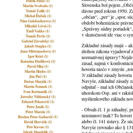
Patrik Patáč (1)
Slovenska bol pojem „Občia
Martin Svoboda (1)
dávno pred rokom 1950. Záko
Tomáš Ľalík (1)
Michal Ďubek (1)
„občan“, „per“ je „spor, sú
Nina Gaisbacherova (1)
období bohemizácie právnej
Mikuláš Lévai (1)
„Správny súdny poriadok“,
Emil Vaňko (1)
v skutočnosti ide viac o s
Tomáš Pavlo (1)
Gabriel Závodský (1)
Základné zásady majú – ako
Jakub Stupka (1)
úlohou zákona vyjadrovať 
Jana Mitterpachova (1)
Igor Krist (1)
normatívnej úpravy? Nejde 
Katarína Dudíková (1)
zásad, najmä v konfrontácii
Pavol Mlej (1)
hovoria niečo v zmysle „tot
Martin Hudec (1)
3/ základné zásady hovoria
Ján Pirč (1)
Navyše, základné zásady zá
Dušan Marják (1)
odpútať – mal ich Občiansk
Martin Šrámek (1)
Ivan Kormaník (1)
uhorskom Osp. ani v rakúsk
Jaroslav Nižňanský (1)
myšlienkového základu nové
Eduard Pekarovič (1)
Peter Janík (1)
- Obsah čl. 1 je záhadný, p
Peter Marcin (1)
neustanoví inak? To hovorí 
Ruslan Peter Gadaevič (1)
alebo čl. 141 ústavy. Že s
David Horváth (1)
Navyše (rovnako ako § 131
Petr Kavan (1)
Jakub Mandelík (1)