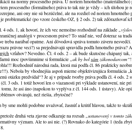
likácii na normy procesného práva. U noriem hmotného (materiálneho) p
noriem procesného (formálneho) práva to tak nie je vždy – ich úlohou je
ozrejme, ani ony nie sú bezúčelné, ale na rozdiel od noriem hmotného p
e problematické (po vzore českého OZ, § 2 ods. 2) tak zdôrazňovať ich
l. 4 ods. 1, ak hovorí, že ich vec nemožno rozhodnúť na základe
„výslo
hraničnej analógii v procesnom práve? To snáď nie, veď doteraz sa tradi
e treba narábať opatrne. Ani dôvodová správa tomuto záveru nesvedčí
 zrazu právne veci?) sa prejednávajú spravidla podľa hmotného práva? A 
sných
vzťahov? Nevedno. Čl. 4 ods. 2 – ak bude skutočne chápaný tak, 
darnú moc (povšimnime si formulácie
„ak by bol
sám
zákonodarcom“
!
ohla!!! Rozhodnúť národná rada, ktorá má podľa čl. 86 prakticky neobm
!!). Nebola by vhodnejšia aspoň mierne objektivizujúca formulácia „kt
enú otázku predvídal“? Je aj v prípade tvorby práva podľa čl. 4 ods. 2 
. 3 ods. 1 totiž hovorí len o viazanosti pri výklade ustanovení, nie pri
k tomu, že asi áno (napokon to vyplýva z čl. 144 ods. 1 ústavy). Ale opä
roblémov otvárajú, než riešia, zbytočné?
y sme mohli podobne uvažovať, žasnúť a krútiť hlavou, takže to skrá
1, pretože druhá veta zjavne odkazuje na rozsah
„ustanovený v tomto zá
ormatívny význam. Ale to asi nie. (?) Rovnako do kategórie 1 (teda zbyto
18.