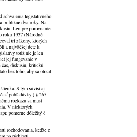
d schválenia legislatívneho
a približne dva roky. Na
iskusiu. Len pre porovnanie
do roku 1937 (Národné
covať tri zákony, ktorých
ôli a najväčšej úcte k
latívy totiž nie je len
ieť jej fungovanie v
as, diskusiu, kritickú
alo bez toho, aby sa otočil
šlienka. S tým súvisí aj
 časť pohľadávky ( § 265
obnému rozkazu sa musí
enia. V niektorých
 napr. pomerne dôležitý
§
sti rozhodovania, keďže z
em na rýchlosti,