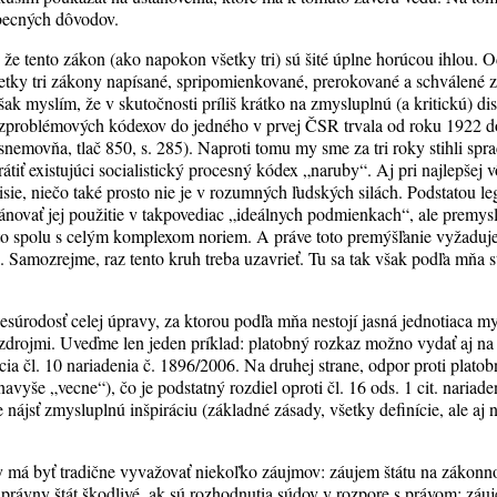
obecných dôvodov.
že tento zákon (ako napokon všetky tri) sú šité úplne horúcou ihlou. O
etky tri zákony napísané, spripomienkované, prerokované a schválené z
šak myslím, že v skutočnosti príliš krátko na zmysluplnú (a kritickú) d
bezproblémových kódexov do jedného v prvej ČSR trvala od roku 1922 
emovňa, tlač 850, s. 285). Naproti tomu my sme za tri roky stihli spra
tiť existujúci socialistický procesný kódex „naruby“. Aj pri najlepšej v
ie, niečo také prosto nie je v rozumných ľudských silách. Podstatou legis
ánovať jej použitie v takpovediac „ideálnych podmienkach“, ale premysl
o spolu s celým komplexom noriem. A práve toto premýšľanie vyžaduje č
. Samozrejme, raz tento kruh treba uzavrieť. Tu sa tak však podľa mňa st
nesúrodosť celej úpravy, za ktorou podľa mňa nestojí jasná jednotiaca my
i zdrojmi. Uveďme len jeden príklad: platobný rozkaz možno vydať aj na
rácia čl. 10 nariadenia č. 1896/2006. Na druhej strane, odpor proti plat
avyše „vecne“), čo je podstatný rozdiel oproti čl. 16 ods. 1 cit. nariad
 nájsť zmysluplnú inšpiráciu (základné zásady, všetky definície, ale aj
 má byť tradične vyvažovať niekoľko záujmov: záujem štátu na zákonno
právny štát škodlivé, ak sú rozhodnutia súdov v rozpore s právom; záuj