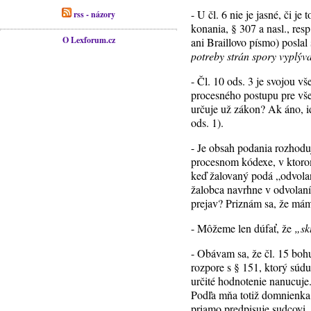
- U čl. 6 nie je jasné, či j
rss - názory
konania, § 307 a nasl., res
O Lexforum.cz
ani Braillovo písmo) posla
potreby strán spory vyplýv
- Čl. 10 ods. 3 je svojou 
procesného postupu pre vše
určuje už zákon? Ak áno, id
ods. 1).
- Je obsah podania rozhoduj
procesnom kódexe, v ktorom
keď žalovaný podá „odvolan
žalobca navrhne v odvolaní 
prejav? Priznám sa, že mám 
- Môžeme len dúfať, že
„sk
- Obávam sa, že čl. 15 bohu
rozpore s § 151, ktorý súd
určité hodnotenie nanucuje
Podľa mňa totiž domnienka p
priamo predpisuje sudcovi,