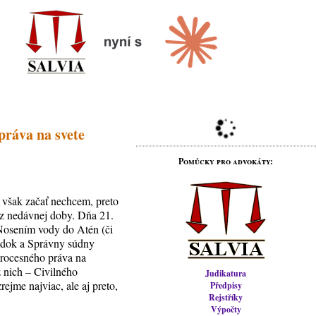
práva na svete
Pomůcky pro advokáty:
však začať nechcem, preto
 z nedávnej doby. Dňa 21.
 Nosením vody do Atén (či
iadok a Správny súdny
procesného práva na
z nich – Civilného
Judikatura
rejme najviac, ale aj preto,
Předpisy
Rejstříky
Výpočty