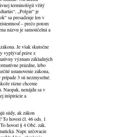
vnej terminológii vžitý
tartás“. „Polgár“ je
ok“ sa presadzuje len v
zistentnosť – prečo potom
ena názvu je samoúčelná a
 zákona. Je však skutočne
y vyplývať práve z
ormatívny význam základných
normatívne prázdne, lebo
určité ustanovenie zákona,
v prípade 3 sú nezmyselné.
 akože rázne chceme
). Naopak, nenájdu sa v
j inšpirácie a
vajú súdy, ak zákon
 To hovorí čl. 46 ods. 1
 To hovorí § 4 Obč. zák.
atická. Napr. určovacie