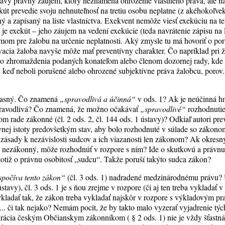
havý právny záujem, ktorý neznamená ohrozenie vlastného práva, ale na
kút prevedie svoju nehnuteľnosť na tretiu osobu neplatne (z akéhokoľve
ný a zapísaný na liste vlastníctva. Exekvent nemôže viesť exekúciu na t
je exekút – jeho záujem na vedení exekúcie (teda navrátenie zápisu na
m pre žalobu na určenie neplatnosti. Aký zmysle tu má hovoriť o por
acia žaloba navyše môže mať preventívny charakter. Čo napríklad pri 
ého zhromaždenia podaných konateľom alebo členom dozornej rady, kde
aj keď neboli porušené alebo ohrozené subjektívne práva žalobcu, poro
nejasný. Čo znamená
„spravodlivá a účinná“
v ods. 1? Ak je neúčinná 
ravodlivá? Čo znamená, že možno očakávať
„spravodlivé“
rozhodnutie
 rade zákonné (čl. 2 ods. 2, čl. 144 ods. 1 ústavy)? Odkiaľ autori prev
vnej istoty predovšetkým stav, aby bolo rozhodnuté v súlade so zákono
 zásady k nezávislosti sudcov a ich viazanosti len zákonom? Ak okresn
a nezákonný, môže rozhodnúť v rozpore s ním? Ide o skutkovú a právnu 
 totiž o právnu osobitosť „sudcu“. Takže poruší takýto sudca zákon?
 spočíva tento zákon“
(čl. 3 ods. 1) nadradené medzinárodnému právu? Ú
ústavy), čl. 3 ods. 1 je s ňou zrejme v rozpore (či aj ten treba vykladať 
kladať tak, že zákon treba vykladať najskôr v rozpore s výkladovým pra
 či tak nejako? Nemám pocit, že by takto malo vyzerať vyjadrenie tý
rácia českým Občianskym zákonníkom ( § 2 ods. 1) nie je vždy šťastná.