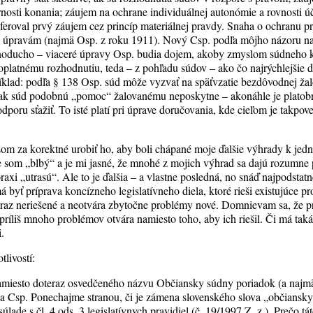
rnosti konania; záujem na ochrane individuálnej autonómie a rovnosti ú
referoval prvý záujem cez princíp materiálnej pravdy. Snaha o ochranu 
m úpravám (najmä Osp. z roku 1911). Nový Csp. podľa môjho názoru n
noducho – viaceré úpravy Osp. budia dojem, akoby zmyslom súdneho 
voplatnému rozhodnutiu, teda – z pohľadu súdov – ako čo najrýchlejšie d
íklad: podľa
§ 138 Osp.
súd môže vyzvať na späťvzatie bezdôvodnej žal
k súd podobnú „pomoc“ žalovanému neposkytne – akonáhle je platobn
dporu sťažiť. To isté platí pri úprave doručovania, kde cieľom je takpov
om za korektné urobiť ho, aby boli chápané moje ďalšie výhrady k jed
e som „blbý“ a je mi jasné, že mnohé z mojich výhrad sa dajú rozumne
raxi „utrasú“. Ale to je ďalšia – a vlastne posledná, no snáď najpodstat
 byť príprava koncízneho legislatívneho diela, ktoré rieši existujúce 
raz neriešené a neotvára zbytočne problémy nové. Domnievam sa, že p
 príliš mnoho problémov otvára namiesto toho, aby ich riešil. Či má taká
i.
tlivostí:
miesto doteraz osvedčeného názvu Občiansky súdny poriadok (a najmä
a Csp. Ponechajme stranou, či je zámena slovenského slova „občiansk
lade s čl. 4 ods. 3 legislatívnych pravidiel (č.
19/1997
Z. z.). Prečo t