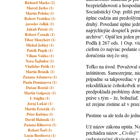
Richard Macko (2)
bezprieťahovosti a hospodá
Marcel Jurko (1)
Socialistický Osp. príliš p
Martin Poloha (1)
úplne cudzia ani predošlý
Robert Vrablica (1)
druhý. Povedané úplne jed
jaroslav čollák (1)
Jakub Petráš (1)
najrýchlejšie dospieť k prá
Róbert Černák (1)
archívu“. Opäť len jeden pr
Tibor Menyhért (1)
Podľa
§ 267 ods. 1 Osp.
vša
Michal Jediný (1)
cieľom čo najviac podanie o
Patrik Pupík (1)
doručenia stoj čo stoj.
Viliam Vaňko (1)
Nora Šajbidor (1)
Toľko na úvod. Považoval s
Vladislav Pečík (1)
Martin Bránik (1)
inštitútom. Samozrejme, ni
Zuzana Adamova (1)
prípadne sa takpovediac v p
Paula Demianova (1)
rekodifikácie čohokoľvek má
Dušan Rostáš (1)
predpokladá problémy dote
Martin Galgoczy (1)
práve s tým – že, bohužiaľ,
I. Stiglitz (1)
už zrejme zistíme až v prax
Juraj Lukáč (1)
Martin Estočák (1)
Peter Kubina (1)
Pustime sa ale teda do jedno
David Halenák (1)
Zuzana Klincová (1)
Už názov zákona upúta. Na
Robert Šorl (1)
prichádza názov
„Civilný“
Lucia Berdisová (1)
cudzojazyčný ekvivalent v sú