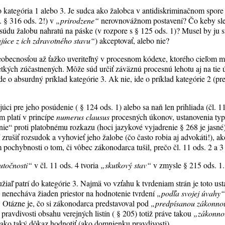
e to kategória 1 alebo 3. Je sudca ako žalobca v antidiskriminačnom spore 
p. § 316 ods. 2!) v
„prirodzene“
nerovnovážnom postavení? Čo keby sle
l súdu žalobu nahratú na páske (v rozpore s § 125 ods. 1)? Musel by ju
ajúce z ich zdravotného stavu“
) akceptovať, alebo nie?
všeobecnosťou až ťažko uveriteľný v procesnom kódexe, ktorého cieľom m
tkých zúčastnených. Môže súd určiť záväznú procesnú lehotu aj na tie 
e o absurdný príklad kategórie 3. Ak nie, ide o príklad kategórie 2 (pre
úci pre jeho posúdenie ( § 124 ods. 1) alebo sa naň len prihliada (čl. 1
 platí v princípe
numerus clausus
procesných úkonov, ustanovenia typu
ie“ proti platobnému rozkazu (hoci jazykové vyjadrenie § 268 je jasné)
zrušiť rozsudok a vyhovieť jeho žalobe (čo často robia aj advokáti!), ak
pochybnosti o tom, či vôbec zákonodarca tušil, prečo čl. 11 ods. 2 a 3
utočnosti“
v čl. 11 ods. 4 tvoria
„skutkový stav“
v zmysle § 215 ods. 1.
žiaľ patrí do kategórie 3. Najmä vo vzťahu k tvrdeniam strán je toto u
u nenecháva žiaden priestor na hodnotenie tvrdení
„podľa svojej úvahy
. Otázne je, čo si zákonodarca predstavoval pod
„predpísanou zákonnou
ravdivosti obsahu verejných listín ( § 205) totiž práve takou
„zákonno
 ako taký dôkaz hodnotiť (ako domnienku pravdivosti).