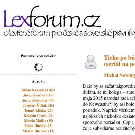
Ticho po bú
Poslední komentáře:
(seriál na p
Michal Novotn
Autoři:
Dalo by sa začať takpovedi
Milan Kvasnica (163)
dúfam, že mi kolega – auto
Juraj Gyarfas (119)
mája 2015 národná rada sch
Juraj Alexander (49)
do Newcastlu?) by asi bolo
Jaroslav Čollák (45)
poriadok. Napriek všetkému
Tomáš Klinka (27)
najbližších niekoľko desia
Kristián Csach (26)
Martin Maliar (25)
sporového poriadku (Csp.), k
Milan Hlušák (23)
že je subsidiárne použiteľn
Martin Husovec (13)