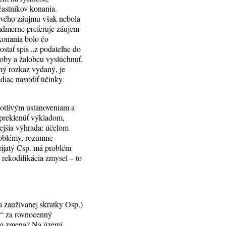
častníkov konania.
prvého záujmu však nebola
admerne preferuje záujem
konania bolo čo
ostať spis „z podateľne do
oby a žalobcu vyslúchnuť.
ý rozkaz vydaný, je
ediac navodiť účinky
notlivým ustanoveniam a
 preklenúť výkladom,
nejšia výhrada: účelom
problémy, rozumne
rijatý Csp. má problém
 rekodifikácia zmysel – to
 zaužívanej skratky Osp.)
y“ za rovnocenný
áto zmena? Na území