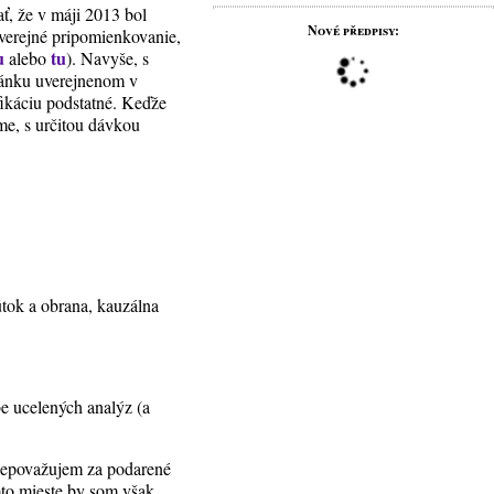
ať, že v máji 2013 bol
Nové předpisy:
 verejné pripomienkovanie,
u
tu
alebo
). Navyše, s
lánku uverejnenom v
fikáciu podstatné. Keďže
jme, s určitou dávkou
útok a obrana, kauzálna
be ucelených analýz (a
 nepovažujem za podarené
mto mieste by som však