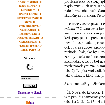
problematický vo svojej ap
Andrej Majerník (1)
najdôležitejší ich účel, u 
Tomáš Korman (1)
Petr Steiner (1)
rade formu, nie obsah. Sam
Bystrik Bugan (1)
skutočným obsahom. Preto j
Rastislav Skovajsa (1)
Peter K (1)
- Čo chce vlastne povedať č
Ivan Michalov (1)
zákona“
? Otvára cestu bez
Matej Kurian (1)
analógiou v procesnom práv
Radoslav Pálka (1)
keď spory (čl. 1 – prečo tu
Michaela Vadkerti (1)
Michaela Stessl (1)
hovorí o usporiadaní
proce
Vladimir Trojak (1)
deleguje na sudcov zákono
Tomáš Demo (1)
rozhodnúť tak, ako by ju m
zákony – teda neobmedzene!
Nálepky:
zákonodarca, ak by bol rieš
medzinárodnými zmluvami (čl
ods. 2). Logika veci vedie 
takéto zásady, ktoré viac p
Skoro nad každým článkom b
- Čl. 5 patrí do kategórie 
Napsat nový článek
vete prisúdili samostatný n
ods. 1 a 2, čl. 12, 13, 14 a 
rss