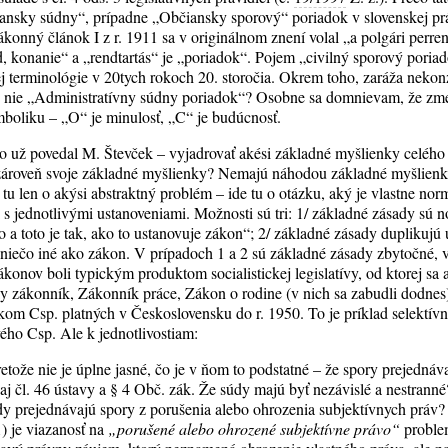
nsky súdny“, prípadne „Občiansky sporový“ poriadok v slovenskej prá
nný článok I z r. 1911 sa v originálnom znení volal „a polgári perrend
d, konanie“ a „rendtartás“ je „poriadok“. Pojem „civilný sporový poriad
 terminológie v 20tych rokoch 20. storočia. Okrem toho, zaráža nekon
 nie „Administratívny súdny poriadok“? Osobne sa domnievam, že zm
ymboliku – „O“ je minulosť, „C“ je budúcnosť.
 už povedal M. Števček – vyjadrovať akési základné myšlienky celého
zároveň svoje základné myšlienky? Nemajú náhodou základné myšlienk
tu len o akýsi abstraktný problém – ide tu o otázku, aký je vlastne n
 s jednotlivými ustanoveniami. Možnosti sú tri: 1/ základné zásady sú 
o a toto je tak, ako to ustanovuje zákon“; 2/ základné zásady duplikujú 
 niečo iné ako zákon. V prípadoch 1 a 2 sú základné zásady zbytočné, 
konov boli typickým produktom socialistickej legislatívy, od ktorej sa
y zákonník, Zákonník práce, Zákon o rodine (v nich sa zabudli dodnes
om Csp. platných v Československu do r. 1950. To je príklad selektívne
ho Csp. Ale k jednotlivostiam:
retože nie je úplne jasné, čo je v ňom to podstatné – že spory prejedná
aj čl. 46 ústavy a § 4 Obč. zák. Že súdy majú byť nezávislé a nestranné?
údy prejednávajú spory z porušenia alebo ohrozenia subjektívnych práv?
) je viazanosť na
„porušené alebo ohrozené subjektívne právo“
problem