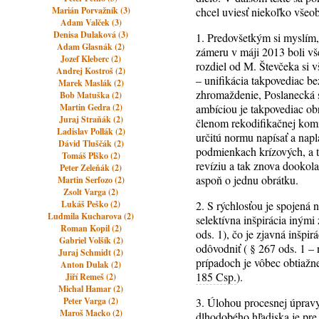
Marián Porvažník (3)
chcel uviesť niekoľko vše
Adam Valček (3)
Denisa Dulaková (3)
1. Predovšetkým si myslím, 
Adam Glasnák (2)
zámeru v máji 2013 boli vš
Jozef Kleberc (2)
rozdiel od M. Števčeka si v
Andrej Kostroš (2)
– unifikácia takpovediac 
Marek Maslák (2)
zhromaždenie, Poslanecká sn
Bob Matuška (2)
Martin Gedra (2)
ambíciou je takpovediac obrá
Juraj Straňák (2)
členom rekodifikačnej komis
Ladislav Pollák (2)
určitú normu napísať a napl
Dávid Tluščák (2)
podmienkach krízových, a t
Tomáš Plško (2)
revíziu a tak znova dookola
Peter Zeleňák (2)
aspoň o jednu obrátku.
Martin Serfozo (2)
Zsolt Varga (2)
Lukáš Peško (2)
2. S rýchlosťou je spojená 
Ludmila Kucharova (2)
selektívna inšpirácia iným
Roman Kopil (2)
ods. 1), čo je zjavná inšpi
Gabriel Volšík (2)
odôvodniť ( § 267 ods. 1 – n
Juraj Schmidt (2)
prípadoch je vôbec obtiažne
Anton Dulak (2)
185 Csp.
).
Jiří Remeš (2)
Michal Hamar (2)
Peter Varga (2)
3. Úlohou procesnej úpravy
Maroš Macko (2)
dlhodobého hľadiska je pre 