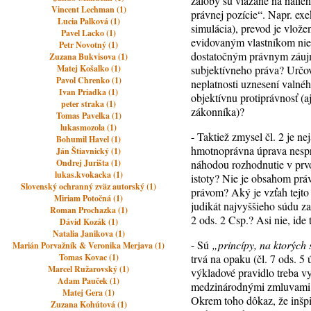
žaloby sú viazané na nalie
Vincent Lechman (1)
právnej pozície“. Napr. exe
Lucia Palková (1)
simulácia), prevod je vlože
Pavel Lacko (1)
evidovaným vlastníkom nie 
Petr Novotný (1)
dostatočným právnym záujmo
Zuzana Bukvisova (1)
Matej Košalko (1)
subjektívneho práva? Určov
Pavol Chrenko (1)
neplatnosti uznesení valn
Ivan Priadka (1)
objektívnu protiprávnosť (
peter straka (1)
zákonníka)?
Tomas Pavelka (1)
lukasmozola (1)
- Taktiež zmysel čl. 2 je 
Bohumil Havel (1)
hmotnoprávna úprava nesp
Ján Štiavnický (1)
Ondrej Jurišta (1)
náhodou rozhodnutie v prvom
lukas.kvokacka (1)
istoty? Nie je obsahom prá
Slovenský ochranný zväz autorský (1)
právom? Aký je vzťah tejto
Miriam Potočná (1)
judikát najvyššieho súdu z
Roman Prochazka (1)
2 ods. 2 Csp.? Asi nie, ide
Dávid Kozák (1)
Natalia Janikova (1)
- Sú
„princípy, na ktorých
Marián Porvažník & Veronika Merjava (1)
Tomas Kovac (1)
trvá na opaku (čl. 7 ods. 5 
Marcel Ružarovský (1)
výkladové pravidlo treba vy
Adam Pauček (1)
medzinárodnými zmluvami...
Matej Gera (1)
Okrem toho dôkaz, že inšpi
Zuzana Kohútová (1)