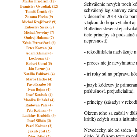
Martin Friedrich (12)
Schválenie nových troch kód
Branislav Gvozdiak (12)
schválený legislatívny záme
Tomáš Čentík (9)
v decembri 2014 šli do parl
Zuzana Hecko (9)
vlajkou do boja vytiahol a
Michal Krajčírovič (9)
Ľuboslav Sisák (7)
Bulletine slovenskej advoká
Michal Novotný (7)
tieto princípy sú podstatné
Ondrej Halama (7)
nepresnosti):
Xénia Petrovičová (6)
Peter Kotvan (6)
- rekodifikácia nadväzuje 
Adam Zlámal (6)
Lexforum (5)
- proces nie je nevyhnutn
Robert Goral (5)
Ján Lazur (4)
- tri roky sú na prípravu kó
Natália Ľalíková (4)
Maroš Hačko (4)
- jazyk kódexov je primera
Pavol Szabo (4)
Ivan Bojna (4)
príslušnosť, prejudicialita),
Josef Kotásek (4)
Monika Dubská (4)
- princípy (zásady) v rekod
Radovan Pala (4)
Petr Kolman (4)
Okrem toho sa začali v ďalš
Ladislav Hrabčák (3)
kritík) celých statí a inštitút
Josef Šilhán (3)
Pavol Kolesár (3)
Nevedecky, ale od srdca -
Jakub Jošt (3)
dielo. V ďalšom texte sa p
Peter Pethő (3)