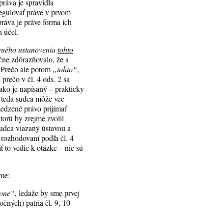
ráva je spravidla
 regulovať práve v prvom
ráva je práve forma ich
 účel.
vného ustanovenia
tohto
čne zdôrazňovalo, že s
. Prečo ale potom
„tohto“
,
prečo v čl. 4 ods. 2 sa
ako je napísaný – prakticky
 teda sudca môže vec
edzené právo prijímať
orú by zrejme zvolil
sudca viazaný ústavou a
 rozhodovaní podľa čl. 4
ť to vedie k otázke – nie sú
ťme:
kone“
, ledaže by sme prvej
čných) patria čl. 9, 10