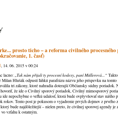
rke... prosto ticho – a reforma civilného procesného 
okračovanie, 1. časť)
ý
, 14. 06. 2015 v 00:24
ac lacno:
„Tak nám přijali ty procesní kodexy, paní Müllerová...“
Takto 
r Milan Hlušák odpustí ľahkú parafrázu názvu jeho príspevku na tomto
válila tri zákony, ktoré nahradia doterajší Občiansky súdny poriadok.
 hovoriť, že ide o Civilný sporový poriadok, Civilný mimosporový por
 ide nepochybne o veľkú udalosť, ktorá bude ovplyvňovať stav nášho 
tok rokov. Tento post je pokusom o vyjadrenie prvých dojmov z prvého 
torý bude najdôležitejší – nielen preto, že civilnej sporovej agendy je z
ý vo vzťahu k ostatným.