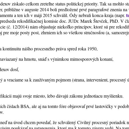
exov získalo celkom zreteľne status politickej priority. Tak sa mohlo st
r, približne v auguste 2014 boli predložené prvé paragrafové znenia na
t
amentu a ten ich v máji 2015 schválil. Ódy nebrali konca-kraja (napr.
j predseda rekodifikačnej komisie doc. JUDr. Marek Števček, PhD. V č
cie (č. 12/2014) nám objasňuje niekoľko princípov, ktoré sú pre rekodi
 aj pre moje posty post, zhrniem ich so všetkou stručnosťou (a, samozre
na kontinuitu nášho procesného práva spred roka 1950,
e naviazaný na hmotu, snáď s výnimkou mimosporových konaní,
dexov dosť,
ný a vraciame sa k zaužívaným pojmom (strana, intervenient, procesný 
ifikácii majú svoje miesto, lebo dávajú zákonu jednotiacu myšlienku.
ích číslach BSA, ale aj na tomto fóre objavovať prvé lastovičky v podo
ov.
 hneď na úvod chcem povedať, že schválený Civilný procesný poriadok
okúsim poukázať na ustanovenia, ktoré ma k tomuto záveru vedú. Na to