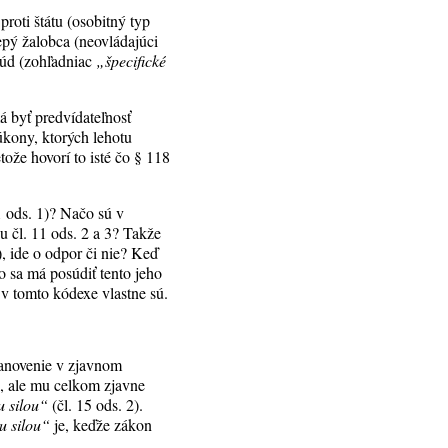
proti štátu (osobitný typ
pý žalobca (neovládajúci
 súd (zohľadniac
„špecifické
á byť predvídateľnosť
úkony, ktorých lehotu
tože hovorí to isté čo § 118
1 ods. 1)? Načo sú v
 čl. 11 ods. 2 a 3? Takže
, ide o odpor či nie? Keď
o sa má posúdiť tento jeho
 v tomto kódexe vlastne sú.
stanovenie v zjavnom
“
, ale mu celkom zjavne
 silou“
(čl. 15 ods. 2).
u silou“
je, keďže zákon