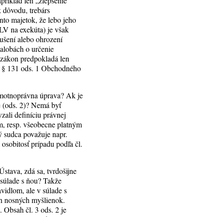
príklad len „zlepšenie
k dôvodu, trebárs
ento majetok, že lebo jeho
 LV na exekúta) je však
ušení alebo ohrození
žalobách o určenie
 zákon predpokladá len
v. § 131 ods. 1 Obchodného
hmotnoprávna úprava? Ak je
 (ods. 2)? Nemá byť
zali definíciu právnej
m, resp. všeobecne platným
ý sudca považuje napr.
osobitosť prípadu podľa čl.
stava, zdá sa, tvrdošijne
v súlade s ňou? Takže
vidlom, ale v súlade s
ch nosných myšlienok.
 Obsah čl. 3 ods. 2 je