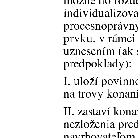
individualizov
procesnoprávny
prvku, v rámci
uznesením (ak 
predpoklady):
I. uloží povinn
na trovy konan
II. zastaví kon
nezloženia pre
navrhovateľom