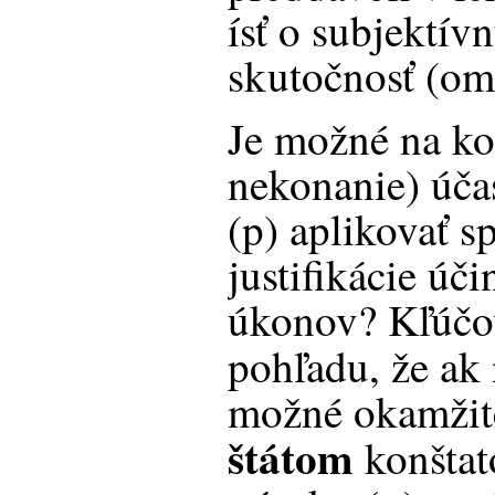
ísť o subjektí
skutočnosť (om
Je možné na ko
nekonanie) úča
(p) aplikovať 
justifikácie úč
úkonov? Kľúčov
pohľadu, že ak
možné okamžite
štátom
konštat