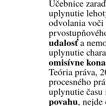
Učebnice zaraď
uplynutie leho
odvolania voči
prvostupňovéh
udalosť
a nemo
uplynutie chara
omisívne kona
Teória práva, 
procesného prá
uplynutie čas
povahu
, nejde