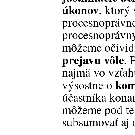
úkonov
, ktorý 
procesnoprávne
procesnoprávn
môžeme očivid
prejavu vôle
. 
najmä vo vzťahu
kom
výsostne o
účastníka konan
môžeme pod ten
subsumovať aj 