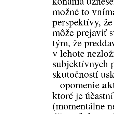
konania uznese
možné to vnímať
perspektívy, že
môže prejaviť 
tým, že predda
v lehote nezlož
subjektívnych 
skutočností usk
ak
– opomenie
ktoré je účastn
(momentálne ne