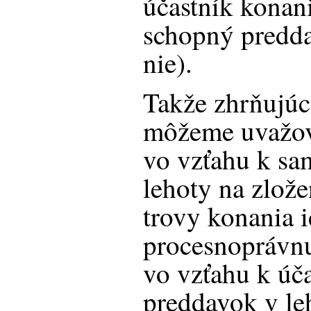
účastník konan
schopný predda
nie).
Takže zhrňujú
môžeme uvažov
vo vzťahu k s
lehoty na zlož
trovy konania 
procesnoprávnu
vo vzťahu k úč
preddavok v le