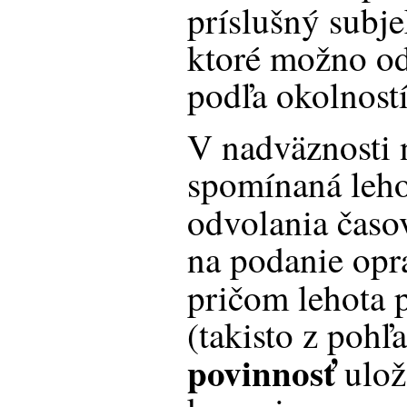
príslušný subj
ktoré možno od
podľa okolností
V nadväznosti 
spomínaná leho
odvolania čas
na podanie opr
pričom lehota 
(takisto z pohľ
povinnosť
ulož