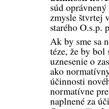
súd oprávnený 
zmysle štvrtej 
starého O.s.p.
Ak by sme sa na
téze, že by bo
uznesenie o zas
ako normatívny
účinnosti nové
normatívne prem
naplnené za úči