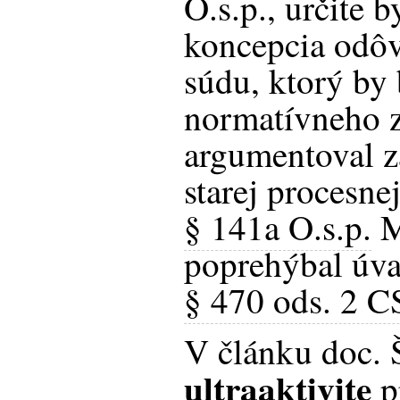
O.s.p., určite 
koncepcia odô
súdu, ktorý by
normatívneho 
argumentoval 
starej procesne
§ 141a O.s.p.
M
poprehýbal úva
§ 470 ods. 2 C
V článku doc. 
ultraaktivite
p