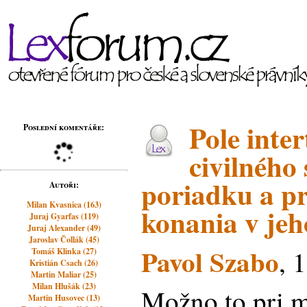
Pole inte
Poslední komentáře:
civilného
poriadku a p
Autoři:
Milan Kvasnica (163)
konania v jeho
Juraj Gyarfas (119)
Juraj Alexander (49)
Jaroslav Čollák (45)
Pavol Szabo
, 
Tomáš Klinka (27)
Kristián Csach (26)
Martin Maliar (25)
Milan Hlušák (23)
Možno to pri m
Martin Husovec (13)