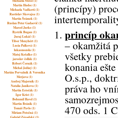
Michaela Stessl (1)
(princípy) proc
Martin Hudec (1)
Michaela Vadkerti (1)
Rastislav Skovajsa (1)
intertemporalit
Martin Šrámek (1)
Ruslan Peter Gadaevič (1)
Marcel Jurko (1)
princíp okam
Bystrik Bugan (1)
Juraj Lukáč (1)
– okamžitá p
Tibor Menyhért (1)
Lucia Palková (1)
lukasmozola (1)
všetky prebi
Matej Košalko (1)
jaroslav čollák (1)
konania ešt
Róbert Černák (1)
Michal Jediný (1)
Marián Porvažník & Veronika
O.s.p., dokt
Merjava (1)
Andrej Majerník (1)
práva ho vn
Natalia Janikova (1)
Martin Estočák (1)
Igor Krist (1)
samozrejmos
Bohumil Havel (1)
Martin Bránik (1)
470 ods. 1 
Tomáš Pavlo (1)
Miriam Potočná (1)
Gabriel Závodský (1)