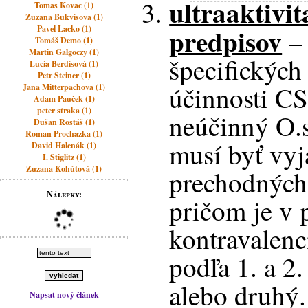
ultraaktivi
Tomas Kovac (1)
Zuzana Bukvisova (1)
predpisov
Pavel Lacko (1)
– 
Tomáš Demo (1)
Martin Galgoczy (1)
špecifických
Lucia Berdisová (1)
Petr Steiner (1)
účinnosti CS
Jana Mitterpachova (1)
Adam Pauček (1)
peter straka (1)
neúčinný O.s
Dušan Rostáš (1)
Roman Prochazka (1)
musí byť vyj
David Halenák (1)
I. Stiglitz (1)
Zuzana Kohútová (1)
prechodných
Nálepky:
pričom je v 
kontravalenc
podľa 1. a 2.
alebo druhý.
Napsat nový článek