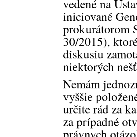
vedené na Úst
iniciované Ge
prokurátorom 
30/2015), ktor
diskusiu zamota
niektorých nešť
Nemám jednozn
vyššie položen
určite rád za k
za prípadné otv
právnych otázo