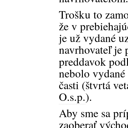
Trošku to zam
že v prebieha
je už vydané u
navrhovateľ je 
preddavok pod
nebolo vydané 
časti (štvrtá ve
O.s.p.
).
Aby sme sa prí
zaoberať výcho