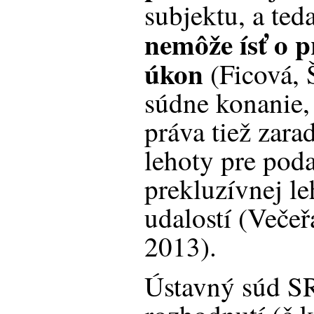
subjektu, a te
nemôže ísť o 
úkon
(Ficová, 
súdne konanie, 
práva tiež zara
lehoty pre pod
prekluzívnej l
udalostí (Večeř
2013).
Ústavný súd S