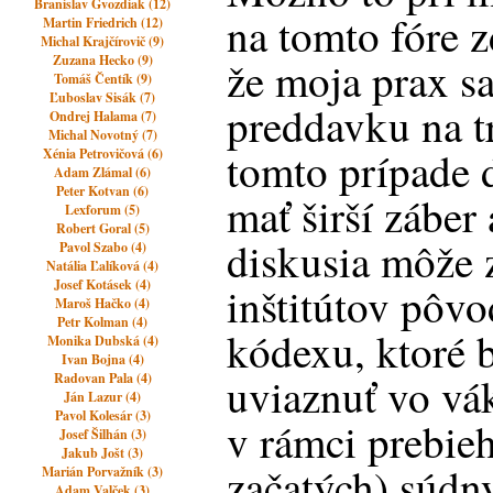
Branislav Gvozdiak (12)
na tomto fóre z
Martin Friedrich (12)
Michal Krajčírovič (9)
Zuzana Hecko (9)
že moja prax sa
Tomáš Čentík (9)
Ľuboslav Sisák (7)
preddavku na t
Ondrej Halama (7)
Michal Novotný (7)
tomto prípade 
Xénia Petrovičová (6)
Adam Zlámal (6)
Peter Kotvan (6)
mať širší záber
Lexforum (5)
Robert Goral (5)
diskusia môže 
Pavol Szabo (4)
Natália Ľalíková (4)
Josef Kotásek (4)
inštitútov pôv
Maroš Hačko (4)
Petr Kolman (4)
kódexu, ktoré 
Monika Dubská (4)
Ivan Bojna (4)
uviaznuť vo vá
Radovan Pala (4)
Ján Lazur (4)
Pavol Kolesár (3)
v rámci prebieh
Josef Šilhán (3)
Jakub Jošt (3)
začatých) súdn
Marián Porvažník (3)
Adam Valček (3)