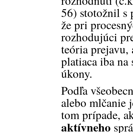
rozhodnutí (č.
56) stotožnil 
že pri procesn
rozhodujúci prej
teória prejavu, 
platiaca iba n
úkony.
Podľa všeobecn
alebo mlčanie 
tom prípade, a
aktívneho
sprá