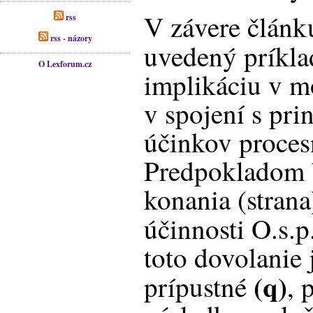
V závere článku
rss
rss - názory
uvedený príkla
O Lexforum.cz
implikáciu v m
v spojení s pri
účinkov proces
Predpokladom b
konania (strana
účinnosti O.s.
toto dovolanie 
(q)
prípustné
, 