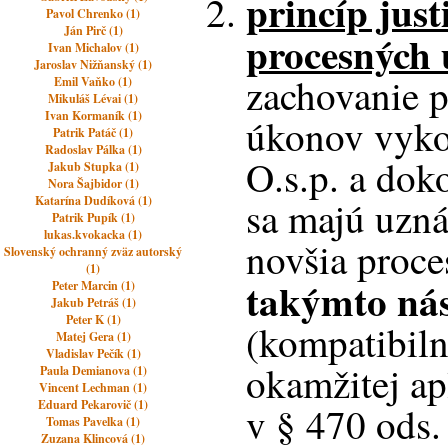
princíp just
Pavol Chrenko (1)
Ján Pirč (1)
procesných
Ivan Michalov (1)
Jaroslav Nižňanský (1)
zachovanie 
Emil Vaňko (1)
Mikuláš Lévai (1)
Ivan Kormaník (1)
úkonov vyko
Patrik Patáč (1)
Radoslav Pálka (1)
O.s.p. a do
Jakub Stupka (1)
Nora Šajbidor (1)
Katarína Dudíková (1)
sa majú uzná
Patrik Pupík (1)
lukas.kvokacka (1)
novšia proce
Slovenský ochranný zväz autorský
(1)
takýmto ná
Peter Marcin (1)
Jakub Petráš (1)
Peter K (1)
(kompatibil
Matej Gera (1)
Vladislav Pečík (1)
okamžitej ap
Paula Demianova (1)
Vincent Lechman (1)
Eduard Pekarovič (1)
v
§ 470 ods
Tomas Pavelka (1)
Zuzana Klincová (1)