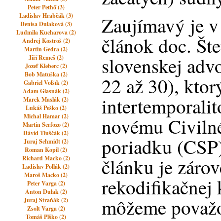
Peter Pethő (3)
Ladislav Hrabčák (3)
Zaujímavý je v
Denisa Dulaková (3)
Ludmila Kucharova (2)
článok doc. Šte
Andrej Kostroš (2)
Martin Gedra (2)
slovenskej advo
Jiří Remeš (2)
Jozef Kleberc (2)
Bob Matuška (2)
22 až 30), ktor
Gabriel Volšík (2)
Adam Glasnák (2)
intertemporali
Marek Maslák (2)
Lukáš Peško (2)
Michal Hamar (2)
novému Civil
Martin Serfozo (2)
Dávid Tluščák (2)
poriadku (CSP)
Juraj Schmidt (2)
Roman Kopil (2)
Richard Macko (2)
článku je záro
Ladislav Pollák (2)
Maroš Macko (2)
rekodifikačnej 
Peter Varga (2)
Anton Dulak (2)
môžeme považov
Juraj Straňák (2)
Zsolt Varga (2)
Tomáš Plško (2)