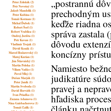
„postrannú dô
Peter Zeleňák (2)
Petr Novotný (1)
prechodným us
Jakub Mandelík (1)
Peter Kubina (1)
Tomáš Korman (1)
keďže riadna o
Michal Ďubek (1)
Robert Šorl (1)
správa zastala 
Robert Vrablica (1)
Ondrej Jurišta (1)
dôvodu extenzí
Petr Kavan (1)
Vladimir Trojak (1)
Dávid Kozák (1)
koncízny prístu
Marcel Ružarovský (1)
Matej Kurian (1)
Ján Štiavnický (1)
Namiesto bežne 
Martin Poloha (1)
Viliam Vaňko (1)
Pavol Mlej (1)
judikatúre súd
Dušan Marják (1)
Peter Janík (1)
pravej a neprave
Martin Svoboda (1)
David Horváth (1)
hľadiska proce
Ivan Priadka (1)
Zuzana Adamova (1)
Nina Gaisbacherova (1)
článku načrtnu
Tomáš Ľalík (1)