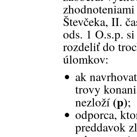
zhodnoteniami 
Števčeka, II. ča
ods. 1 O.s.p.
si
rozdeliť do tro
úlomkov:
ak navrhovat
trovy konani
(p)
nezloží
;
odporca, kto
preddavok zlo