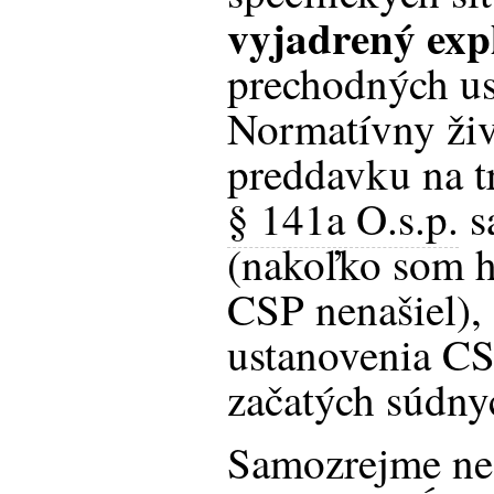
vyjadrený expl
prechodných us
Normatívny živo
preddavku na t
§ 141a O.s.p.
s
(nakoľko som h
CSP nenašiel),
ustanovenia CS
začatých súdny
Samozrejme ne