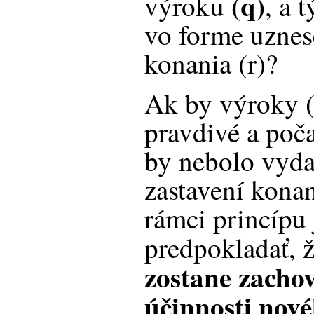
(q)
výroku
, a 
vo forme uznes
konania (r)?
Ak by výroky (p
pravdivé a poča
by nebolo vyda
zastavení konan
rámci princípu 
predpokladať, 
zostane zacho
účinnosti nov