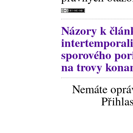
Názory k člán
intertemporali
sporového por
na trovy konan
Nemáte opráv
Přihla