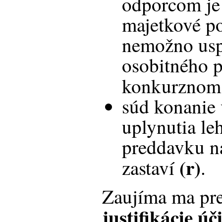
odporcom je 
majetkové p
nemožno usp
osobitného p
konkurznom
súd konanie 
uplynutia le
preddavku n
(r)
zastaví
.
Zaujíma ma p
justifikácie ú