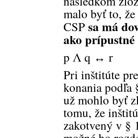
následkom zlo
malo byť to, že
sa má dov
CSP
ako prípustné
p Λ q ↔ r
Pri inštitúte p
konania podľa
už mohlo byť zl
tomu, že inštit
zakotvený v
§ 
možné ho rozde