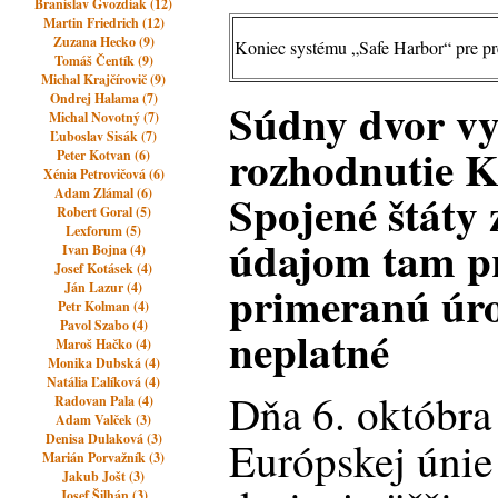
Branislav Gvozdiak (12)
Martin Friedrich (12)
Zuzana Hecko (9)
Koniec systému „Safe Harbor“ pre pr
Tomáš Čentík (9)
Michal Krajčírovič (9)
Ondrej Halama (7)
Súdny dvor vy
Michal Novotný (7)
Ľuboslav Sisák (7)
rozhodnutie K
Peter Kotvan (6)
Xénia Petrovičová (6)
Spojené štáty
Adam Zlámal (6)
Robert Goral (5)
Lexforum (5)
údajom tam p
Ivan Bojna (4)
Josef Kotásek (4)
primeranú úro
Ján Lazur (4)
Petr Kolman (4)
Pavol Szabo (4)
neplatné
Maroš Hačko (4)
Monika Dubská (4)
Natália Ľalíková (4)
Dňa 6. októbr
Radovan Pala (4)
Adam Valček (3)
Denisa Dulaková (3)
Európskej únie 
Marián Porvažník (3)
Jakub Jošt (3)
Josef Šilhán (3)