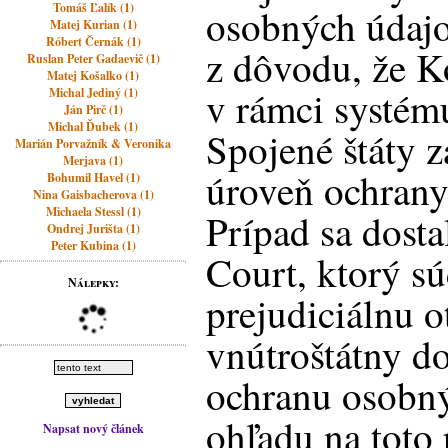
Tomáš Ľalík (1)
osobných údajo
Matej Kurian (1)
Róbert Černák (1)
z dôvodu, že K
Ruslan Peter Gadaevič (1)
Matej Košalko (1)
v rámci systém
Michal Jediný (1)
Ján Pirč (1)
Michal Ďubek (1)
Spojené štáty z
Marián Porvažník & Veronika
Merjava (1)
úroveň ochrany
Bohumil Havel (1)
Nina Gaisbacherova (1)
Michaela Stessl (1)
Prípad sa dosta
Ondrej Jurišta (1)
Peter Kubina (1)
Court, ktorý sú
Nálepky:
prejudiciálnu o
vnútroštátny d
ochranu osobn
ohľadu na toto
Napsat nový článek