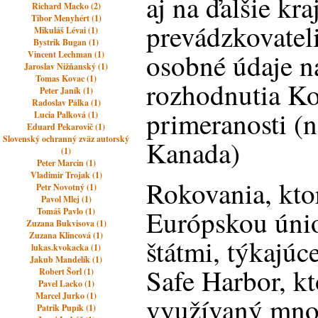
aj na ďalšie kra
Richard Macko (2)
Tibor Menyhért (1)
prevádzkovatel
Mikuláš Lévai (1)
Bystrik Bugan (1)
osobné údaje n
Vincent Lechman (1)
Jaroslav Nižňanský (1)
Tomas Kovac (1)
rozhodnutia Ko
Peter Janík (1)
Radoslav Pálka (1)
primeranosti (n
Lucia Palková (1)
Eduard Pekarovič (1)
Slovenský ochranný zväz autorský
Kanada)
(1)
Peter Marcin (1)
Vladimir Trojak (1)
Rokovania, kto
Petr Novotný (1)
Pavol Mlej (1)
Európskou úni
Tomáš Pavlo (1)
Zuzana Bukvisova (1)
Zuzana Klincová (1)
štátmi, týkajú
lukas.kvokacka (1)
Jakub Mandelík (1)
Safe Harbor, k
Robert Šorl (1)
Pavel Lacko (1)
Marcel Jurko (1)
využívaný mno
Patrik Pupík (1)