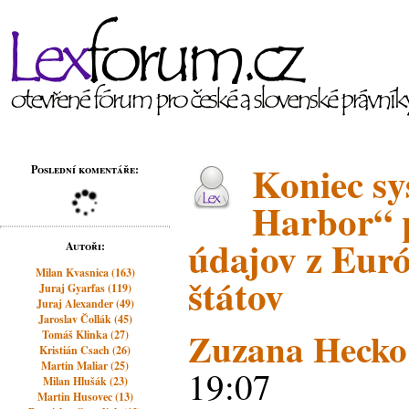
Koniec sy
Poslední komentáře:
Harbor“ 
údajov z Eur
Autoři:
Milan Kvasnica (163)
štátov
Juraj Gyarfas (119)
Juraj Alexander (49)
Jaroslav Čollák (45)
Zuzana Hecko
Tomáš Klinka (27)
Kristián Csach (26)
Martin Maliar (25)
19:07
Milan Hlušák (23)
Martin Husovec (13)