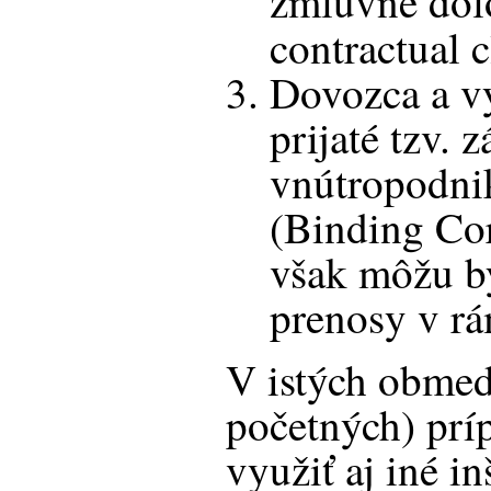
zmluvné dol
contractual c
Dovozca a v
prijaté tzv. 
vnútropodni
(Binding Cor
však môžu by
prenosy v rá
V istých obmedz
početných) prí
využiť aj iné in