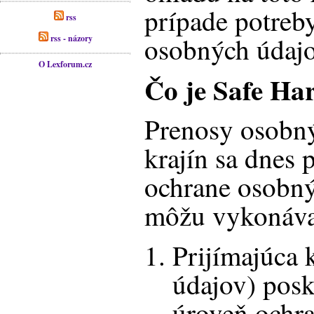
prípade potreby
rss
osobných údaj
rss - názory
O Lexforum.cz
Čo je Safe Ha
Prenosy osobný
krajín sa dnes 
ochrane osobn
môžu vykonávať
Prijímajúca 
údajov) pos
úroveň ochr