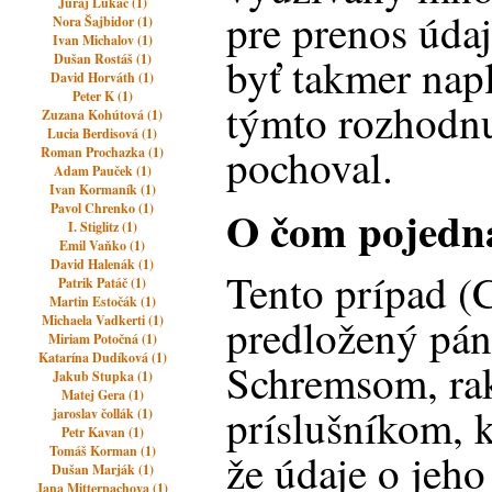
Juraj Lukáč (1)
pre prenos úda
Nora Šajbidor (1)
Ivan Michalov (1)
byť takmer nap
Dušan Rostáš (1)
David Horváth (1)
Peter K (1)
týmto rozhodn
Zuzana Kohútová (1)
Lucia Berdisová (1)
pochoval.
Roman Prochazka (1)
Adam Pauček (1)
Ivan Kormaník (1)
Pavol Chrenko (1)
O čom pojedn
I. Stiglitz (1)
Emil Vaňko (1)
David Halenák (1)
Tento prípad (
Patrik Patáč (1)
Martin Estočák (1)
predložený pá
Michaela Vadkerti (1)
Miriam Potočná (1)
Katarína Dudíková (1)
Schremsom, ra
Jakub Stupka (1)
Matej Gera (1)
príslušníkom, 
jaroslav čollák (1)
Petr Kavan (1)
Tomáš Korman (1)
že údaje o jeho
Dušan Marják (1)
Jana Mitterpachova (1)