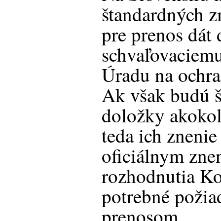
štandardných 
pre prenos dát d
schvaľovaciemu
Úradu na ochra
Ak však budú 
doložky akoko
teda ich znenie
oficiálnym zne
rozhodnutia Ko
potrebné požiad
prenosom.