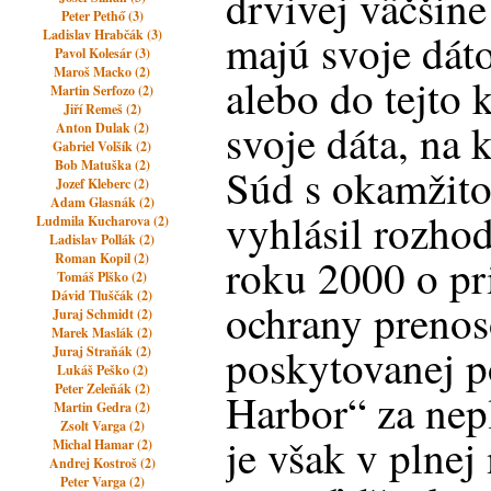
drvivej väčšine
Peter Pethő (3)
majú svoje dát
Ladislav Hrabčák (3)
Pavol Kolesár (3)
Maroš Macko (2)
alebo do tejto 
Martin Serfozo (2)
Jiří Remeš (2)
svoje dáta, na 
Anton Dulak (2)
Gabriel Volšík (2)
Bob Matuška (2)
Súd s okamžito
Jozef Kleberc (2)
Adam Glasnák (2)
vyhlásil rozho
Ludmila Kucharova (2)
Ladislav Pollák (2)
Roman Kopil (2)
roku 2000 o pr
Tomáš Plško (2)
Dávid Tluščák (2)
ochrany preno
Juraj Schmidt (2)
Marek Maslák (2)
poskytovanej p
Juraj Straňák (2)
Lukáš Peško (2)
Peter Zeleňák (2)
Harbor“ za nep
Martin Gedra (2)
Zsolt Varga (2)
je však v plnej
Michal Hamar (2)
Andrej Kostroš (2)
Peter Varga (2)