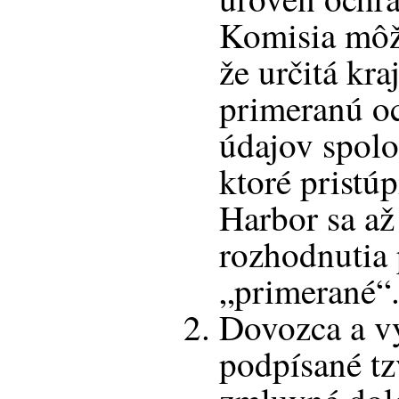
Komisia môž
že určitá kra
primeranú o
údajov spol
ktoré pristúp
Harbor sa až
rozhodnutia 
„primerané“
Dovozca a v
podpísané tz