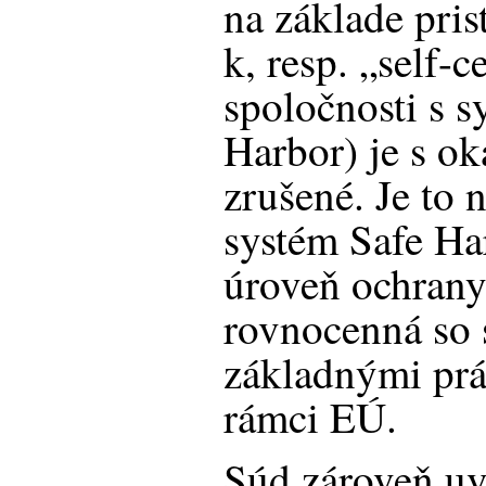
na základe pris
k, resp. „self-ce
spoločnosti s 
Harbor) je s o
zrušené. Je to 
systém Safe Ha
úroveň ochrany,
rovnocenná so 
základnými pr
rámci EÚ.
Súd zároveň uv