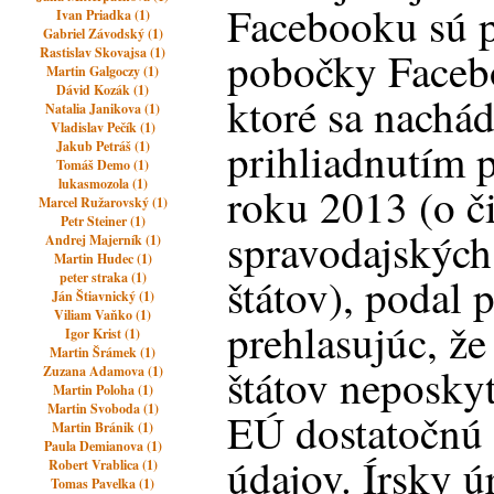
Facebooku sú p
Ivan Priadka (1)
Gabriel Závodský (1)
pobočky Facebo
Rastislav Skovajsa (1)
Martin Galgoczy (1)
Dávid Kozák (1)
ktoré sa nachá
Natalia Janikova (1)
Vladislav Pečík (1)
prihliadnutím 
Jakub Petráš (1)
Tomáš Demo (1)
lukasmozola (1)
roku 2013 (o č
Marcel Ružarovský (1)
Petr Steiner (1)
spravodajských
Andrej Majerník (1)
Martin Hudec (1)
peter straka (1)
štátov), podal 
Ján Štiavnický (1)
Viliam Vaňko (1)
prehlasujúc, ž
Igor Krist (1)
Martin Šrámek (1)
štátov neposky
Zuzana Adamova (1)
Martin Poloha (1)
Martin Svoboda (1)
EÚ dostatočnú 
Martin Bránik (1)
Paula Demianova (1)
údajov. Írsky ú
Robert Vrablica (1)
Tomas Pavelka (1)