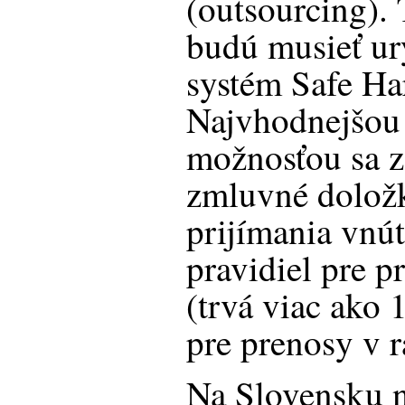
(outsourcing). 
budú musieť ur
systém Safe Ha
Najvhodnejšou 
možnosťou sa z
zmluvné doložk
prijímania vnú
pravidiel pre p
(trvá viac ako 
pre prenosy v 
Na Slovensku n