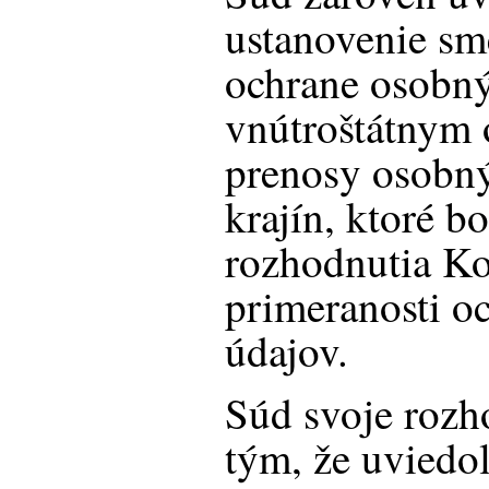
ustanovenie sm
ochrane osobný
vnútroštátnym 
prenosy osobný
krajín, ktoré 
rozhodnutia Ko
primeranosti o
údajov.
Súd svoje rozh
tým, že uviedol