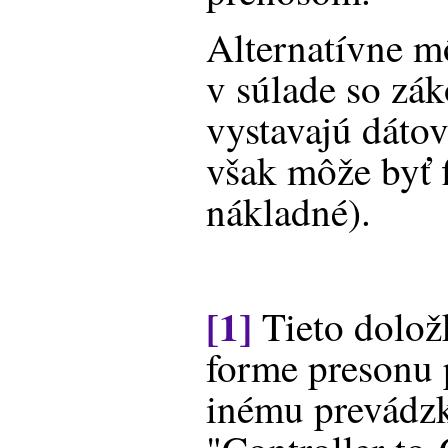
Alternatívne m
v súlade so zák
vystavajú dáto
však môže byť 
nákladné).
[1]
Tieto doložk
forme presonu 
inému prevádzk