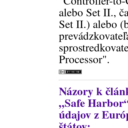
"Controller-to-
alebo Set II., č
Set II.) alebo 
prevádzkovateľ
sprostredkovate
Processor".
Názory k člán
„Safe Harbor“
údajov z Euró
štátov: