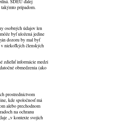
abilná. SDEÚ ďalej
o takýmto prípadom.
ny osobných údajov len
 môže byť uložená jedine
rgán dozoru by mal byť
á v niekoľkých členských
é zdieľať informácie medzi
dodatočné obmedzenia (ako
ých prostredníctvom
jine, kde spoločnosť má
álom alebo prechodnom
úradoch na ochranu
aje „v kontexte svojich