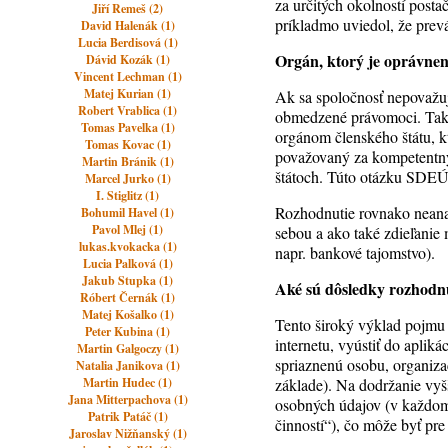
za určitých okolností posta
Jiří Remeš (2)
príkladmo uviedol, že pre
David Halenák (1)
Lucia Berdisová (1)
Orgán, ktorý je oprávnen
Dávid Kozák (1)
Vincent Lechman (1)
Matej Kurian (1)
Ak sa spoločnosť nepovažu
Robert Vrablica (1)
obmedzené právomoci. Takýt
Tomas Pavelka (1)
orgánom členského štátu, k
Tomas Kovac (1)
považovaný za kompetentný 
Martin Bránik (1)
štátoch. Túto otázku SDEÚ 
Marcel Jurko (1)
I. Stiglitz (1)
Rozhodnutie rovnako neanal
Bohumil Havel (1)
Pavol Mlej (1)
sebou a ako také zdieľanie
lukas.kvokacka (1)
napr. bankové tajomstvo).
Lucia Palková (1)
Jakub Stupka (1)
Aké sú dôsledky rozhodn
Róbert Černák (1)
Matej Košalko (1)
Tento široký výklad pojmu 
Peter Kubina (1)
internetu, vyústiť do aplik
Martin Galgoczy (1)
spriaznenú osobu, organiz
Natalia Janikova (1)
Martin Hudec (1)
základe). Na dodržanie vyš
Jana Mitterpachova (1)
osobných údajov (v každom 
Patrik Patáč (1)
činností“), čo môže byť pre
Jaroslav Nižňanský (1)