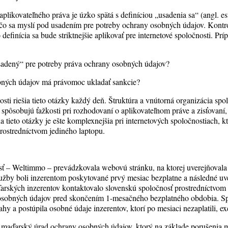
aplikovateľného práva je úzko spätá s definíciou „usadenia sa“ (angl. 
 čo sa myslí pod usadením pre potreby ochrany osobných údajov. Kontr
definícia sa bude striktnejšie aplikovať pre internetové spoločnosti. Pr
usadený“ pre potreby práva ochrany osobných údajov?
bných údajov má právomoc ukladať sankcie?
i riešia tieto otázky každý deň. Štruktúra a vnútorná organizácia spol
o spôsobujú ťažkosti pri rozhodovaní o aplikovateľnom práve a zisťovan
 tieto otázky je ešte komplexnejšia pri internetových spoločnostiach, k
rostredníctvom jediného laptopu.
sť – Weltimmo – prevádzkovala webovú stránku, na ktorej uverejňovala
užby boli inzerentom poskytované prvý mesiac bezplatne a následné uv
rských inzerentov kontaktovalo slovenskú spoločnosť prostredníctvom 
 osobných údajov pred skončením 1-mesačného bezplatného obdobia. 
vahy a postúpila osobné údaje inzerentov, ktorí po mesiaci nezaplatili, 
na maďarský úrad ochrany osobných údajov, ktorý na základe porušenia