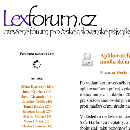
Aplikovateľ
Poslední komentáře:
maďarskému
Zuzana Hecko
Autoři:
Po vydaní kontroverzného 
Milan Kvasnica (163)
aplikovateľnom práve) vyda
Juraj Gyarfas (119)
rozhodnutie z 1. októbra 20
Juraj Alexander (49)
pre spracovanie osobných ú
Jaroslav Čollák (45)
proti maďarskému úradu na
Tomáš Klinka (27)
Kristián Csach (26)
V dôsledku nedávneho roz
Martin Maliar (25)
Milan Hlušák (23)
Safe Harbor za neplatný, a
Martin Husovec (13)
(bohužiaľ) takú pozornosť, a