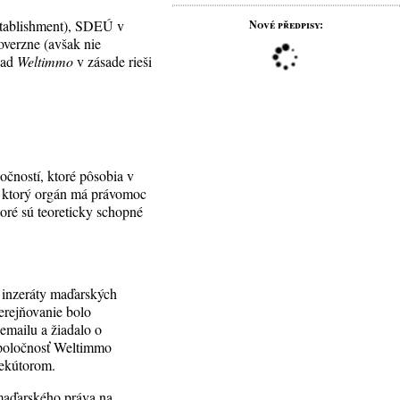
establishment), SDEÚ v
Nové předpisy:
overzne (avšak nie
ípad
Weltimmo
v zásade rieši
očností, ktoré pôsobia v
í, ktorý orgán má právomoc
toré sú teoreticky schopné
 inzeráty maďarských
erejňovanie bolo
emailu a žiadalo o
Spoločnosť Weltimmo
exekútorom.
 maďarského práva na