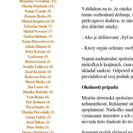
Branislav Gvozdiak (12)
Martin Friedrich (12)
Vzhľadom na to, že otázka 
Tomáš Čentík (9)
tomto rozhodnutí definuje,
Zuzana Hecko (9)
prekvapivo) dodáva, že táto 
Michal Krajčírovič (9)
dve dôležité otázky:
Ľuboslav Sisák (7)
Michal Novotný (7)
Ondrej Halama (7)
- Ako je definované „byť 
Xénia Petrovičová (6)
Adam Zlámal (6)
- Ktorý orgán ochrany oso
Peter Kotvan (6)
Lexforum (5)
Najmä nadnárodné spoločnost
Robert Goral (5)
niekoľkých krajinách, čast
Natália Ľalíková (4)
ukladať sankcie. Odpoveď na
Josef Kotásek (4)
prevádzkovať svoj podnik p
Radovan Pala (4)
Maroš Hačko (4)
Okolnosti prípadu
Ján Lazur (4)
Monika Dubská (4)
Ivan Bojna (4)
Menšia slovenská spoločno
Petr Kolman (4)
nehnuteľností. Reklamné sl
Pavol Szabo (4)
spoplatnené. Niekoľko maďa
Marián Porvažník (3)
vymazanie inzerátov a ich
Adam Valček (3)
nevzala tieto žiadosti do ú
Josef Šilhán (3)
Peter Pethő (3)
Inzerenti podali sťažnosť 
Denisa Dulaková (3)