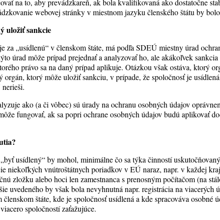
čovať na to, aby prevádzkareň, ak bola kvalifikovaná ako dostatočne st
vádzkovanie webovej stránky v miestnom jazyku členského štátu by bol
ý uložiť sankcie
je za „usídlenú“ v členskom štáte, má podľa SDEÚ miestny úrad ochra
o úrad môže prípad prejednať a analyzovať ho, ale akákoľvek sankcia
torého právo sa na daný prípad aplikuje. Otázkou však ostáva, ktorý o
orgán, ktorý môže uložiť sankciu, v prípade, že spoločnosť je usídlen
nerieši.
yzuje ako (a či vôbec) sú úrady na ochranu osobných údajov oprávnen
 môže fungovať, ak sa popri ochrane osobných údajov budú aplikovať 
utia?
„byť usídlený“ by mohol, minimálne čo sa týka činností uskutočňovan
ácie niekoľkých vnútroštátnych poriadkov v EÚ naraz, napr. v každej kra
ačnú zložku alebo hoci len zamestnanca s prenosným počítačom (na st
šie uvedeného by však bola nevyhnutná napr. registrácia na viacerých 
členskom štáte, kde je spoločnosť usídlená a kde spracováva osobné úd
 viacero spoločností zaťažujúce.