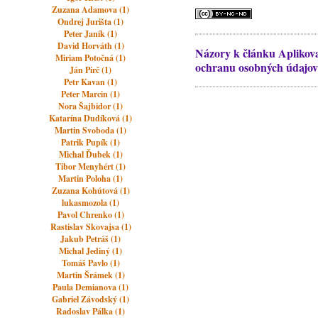
Zuzana Adamova (1)
Ondrej Jurišta (1)
Peter Janík (1)
David Horváth (1)
Názory k článku Aplikova
Miriam Potočná (1)
ochranu osobných údajov
Ján Pirč (1)
Petr Kavan (1)
Peter Marcin (1)
Nora Šajbidor (1)
Katarína Dudíková (1)
Martin Svoboda (1)
Patrik Pupík (1)
Michal Ďubek (1)
Tibor Menyhért (1)
Martin Poloha (1)
Zuzana Kohútová (1)
lukasmozola (1)
Pavol Chrenko (1)
Rastislav Skovajsa (1)
Jakub Petráš (1)
Michal Jediný (1)
Tomáš Pavlo (1)
Martin Šrámek (1)
Paula Demianova (1)
Gabriel Závodský (1)
Radoslav Pálka (1)