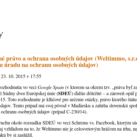
né právo a ochrana osobných údajov (Weltimmo, s.r.o
 úradu na ochranu osobných údajov)
, 23. 10. 2015 v 17:55
rozhodnutia vo veci
Google Spain
(v ktorom sa okrem tzv. „práva byť z
SDEÚ
l Súdny dvor Európskej únie (
) ďalšie dôležité – a zároveň opä
15. Toto rozhodnutie je kľúčové pre určenie otázky, právo ktorého štátu
dajov. Tento prípad má svoj pôvod v Maďarsku a zahŕňa slovenskú spol
 ochranu osobných údajov (prípad C-230/14).
ruchu okolo rozsudku SDEÚ vo veci Schrems vs. Facebook, ktorým sú
 aj vzhľadom na to, že Weltimmo nie je celosvetovým hráčom na trhu, ne
kú by si zaslúžil.