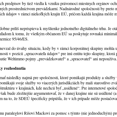
ch predpisov by tiež viedla k vzniku právomoci miestnych orgánov oc
ných prostredníctvom prevádzkarní. Nadnárodné spoločnosti by preto m
ch údajov v rámci niekoľkých krajín EÚ, pričom každá krajina môže ma
bne príliš neprispieva k myšlienke jednotného digitálneho trhu. Je otá
zhľadom k tomu, že všetkým občanom EÚ sa poskytuje rovnaká minimá
mernice 95/46/ES.
vzal do úvahy situáciu, kedy by v rámci korporátnej skupiny mohla ur
nosti v pozícii „spracovateľa údajov“ pre inú entitu tejto skupiny, ktorá
utie Weltimmo pojmy „prevádzkovateľ“ a „spracovateľ“ ani nepoužíva
ky rozhodnutia
ť následky najmä pre spoločnosti, ktoré ponúkajú produkty a služby 
ponúkajú svoje služby vo viacerých jurisdikciách by mali starostlivo zváž
štruktúru v krajinách, kde nechcú byť „usídlené“. Pre internetové spolo
k bude zložitejšie argumentovať, že v danej krajine nie sú usídlené (a
om na to, že SDEÚ špecificky pripúšťa, že v ich prípade môže postačovať
u paraleglovi Rišovi Mackovi za pomoc s týmto (nie jednoduchým) p