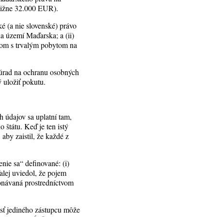
bližne 32.000 EUR).
é (a nie slovenské) právo
a území Maďarska; a (ii)
nom s trvalým pobytom na
ý úrad na ochranu osobných
 uložiť pokutu.
 údajov sa uplatní tam,
 štátu. Keď je ten istý
aby zaistil, že každé z
nie sa“ definované: (i)
alej uviedol, že pojem
konávaná prostredníctvom
sť jediného zástupcu môže