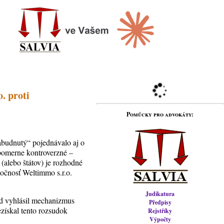
. proti
Pomůcky pro advokáty:
abudnutý“ pojednávalo aj o
ť pomerne kontroverzné –
 (alebo štátov) je rozhodné
očnosť Weltimmo s.r.o.
Judikatura
d vyhlásil mechanizmus
Předpisy
získal tento rozsudok
Rejstříky
Výpočty