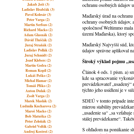
Jakub Jošt (3)
ochranu osobných údajov ul
Ladislav Hrabčák (3)
Pavol Kolesár (3)
Maďarský úrad na ochranu o
Peter Varga (2)
ochrany osobných údajov, a
Martin Serfozo (2)
spoločnosť Weltimmo mala 
Richard Macko (2)
území Maďarska), ktorý sp
Adam Glasnák (2)
Dávid Tluščák (2)
Maďarský Najvyšší súd, kto
Juraj Straňák (2)
údajov správne aplikoval n
Ladislav Pollák (2)
Juraj Schmidt (2)
Jozef Kleberc (2)
Široký výklad pojmu „us
Martin Gedra (2)
Roman Kopil (2)
Článok 4 ods. 1 písm. a) s
Lukáš Peško (2)
kde sa spracovanie vykonáv
Michal Hamar (2)
prevádzkovateľ „usadený“ na
Tomáš Plško (2)
týchto jeho usídlení je v sú
Anton Dulak (2)
Zsolt Varga (2)
SDEÚ v tomto prípade inter
Marek Maslák (2)
Ludmila Kucharova (2)
mierou stability prevádzka
Maroš Macko (2)
„usadenie sa“ „sa vzťahuje
Bob Matuška (2)
stálej prevádzkarne“. Takét
Peter Zeleňák (2)
Gabriel Volšík (2)
S ohľadom na ponúkanie sl
Andrej Kostroš (2)