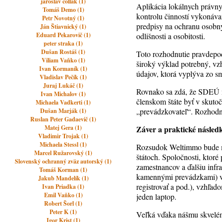
jaroslav čollák (1)
Aplikácia lokálnych právny
Tomáš Demo (1)
kontrolu činností vykonáva
Petr Novotný (1)
predpisy na ochranu osobný
Ján Štiavnický (1)
Eduard Pekarovič (1)
odlišnosti a osobitosti.
peter straka (1)
Dušan Rostáš (1)
Toto rozhodnutie pravdepodo
Viliam Vaňko (1)
široký výklad potrebný, v
Ivan Kormaník (1)
údajov, ktorá vyplýva zo s
Vladislav Pečík (1)
Juraj Lukáč (1)
Rovnako sa zdá, že SDEÚ ne
Ivan Michalov (1)
členskom štáte byť v skutoč
Michaela Vadkerti (1)
„prevádzkovateľ“. Rozhodn
Dušan Marják (1)
Ruslan Peter Gadaevič (1)
Matej Gera (1)
Záver a praktické násled
Vladimir Trojak (1)
Michaela Stessl (1)
Rozsudok Weltimmo bude ma
Marcel Ružarovský (1)
štátoch. Spoločnosti, ktoré 
Slovenský ochranný zväz autorský (1)
zamestnancov a ďalšiu infra
Tomáš Korman (1)
kamennými prevádzkami) vša
Jakub Mandelík (1)
registrovať a pod.), vzhľad
Ivan Priadka (1)
Emil Vaňko (1)
jeden laptop.
Robert Šorl (1)
Peter K (1)
Veľká vďaka nášmu skvelém
Igor Krist (1)