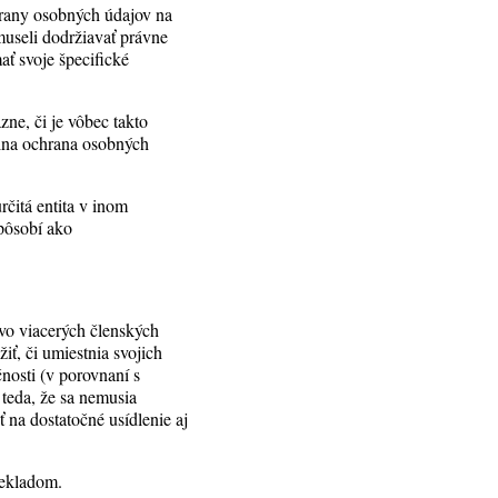
hrany osobných údajov na
useli dodržiavať právne
ť svoje špecifické
zne, či je vôbec takto
lna ochrana osobných
čitá entita v inom
 pôsobí ako
.
vo viacerých členských
iť, či umiestnia svojich
čnosti (v porovnaní s
 teda, že sa nemusia
 na dostatočné usídlenie aj
rekladom.