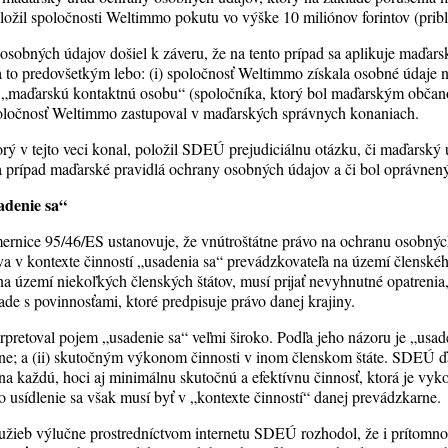
ožil spoločnosti Weltimmo pokutu vo výške 10 miliónov forintov (pri
sobných údajov došiel k záveru, že na tento prípad sa aplikuje maďarsk
 to predovšetkým lebo: (i) spoločnosť Weltimmo získala osobné údaje n
„maďarskú kontaktnú osobu“ (spoločníka, ktorý bol maďarským obča
oločnosť Weltimmo zastupoval v maďarských správnych konaniach.
rý v tejto veci konal, položil SDEÚ prejudiciálnu otázku, či maďarsk
a prípad maďarské pravidlá ochrany osobných údajov a či bol oprávnený
adenie sa“
mernice 95/46/ES ustanovuje, že vnútroštátne právo na ochranu osobných
a v kontexte činností „usadenia sa“ prevádzkovateľa na území členského
 území niekoľkých členských štátov, musí prijať nevyhnutné opatrenia, 
lade s povinnosťami, ktoré predpisuje právo danej krajiny.
pretoval pojem „usadenie sa“ veľmi široko. Podľa jeho názoru je „usade
rne; a (ii) skutočným výkonom činnosti v inom členskom štáte. SDEÚ ď
 na každú, hoci aj minimálnu skutočnú a efektívnu činnosť, ktorá je vy
o usídlenie sa však musí byť v „kontexte činností“ danej prevádzkarne.
užieb výlučne prostredníctvom internetu SDEÚ rozhodol, že i prítomno