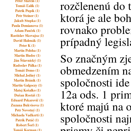
rozčlenenú do t
Peter Marcin (1)
Tomáš Ľalík (1)
Patrik Pupík (1)
ktorá je ale b
Petr Steiner (1)
Jakub Stupka (1)
rovnako proble
Paula Demianova (1)
Adam Pauček (1)
Rastislav Skovajsa (1)
prípadný legisl
David Halenák (1)
Peter K (1)
Martin Poloha (1)
So značným zj
Martin Hudec (1)
Ján Štiavnický (1)
obmedzením n
Radoslav Pálka (1)
Tomáš Demo (1)
Michal Jediný (1)
spoločnosti ide
Martin Bránik (1)
Martin Galgoczy (1)
12a ods. 1 prim
Matej Košalko (1)
Dušan Rostáš (1)
Eduard Pekarovič (1)
ktoré majú na 
Zuzana Bukvisova (1)
Petr Novotný (1)
spoločnosti n
Michaela Vadkerti (1)
Patrik Patáč (1)
Robert Šorl (1)
priamy či nepr
Tomáš Korman (1)