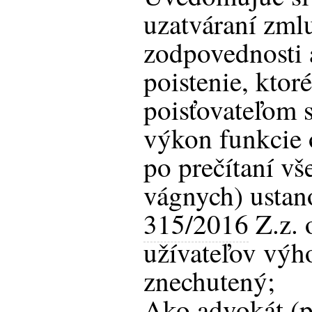
uzatváraní zmlu
zodpovednosti 
poistenie, ktor
poisťovateľom 
výkon funkcie 
po prečítaní vš
vágnych) ustan
315/2016
Z.z. 
užívateľov výh
znechutený;
Ako advokát (p