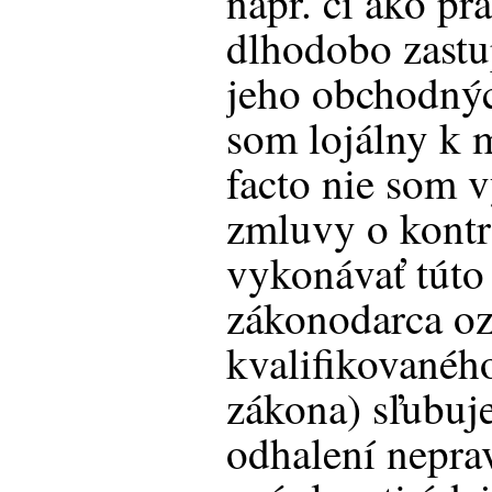
napr. či ako pr
dlhodobo zast
jeho obchodnýc
som lojálny k 
facto nie som 
zmluvy o kontr
vykonávať túto
zákonodarca o
kvalifikovanéh
zákona) sľubuj
odhalení neprav