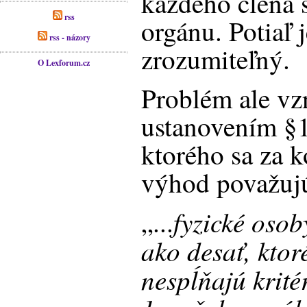
každého člena 
rss
orgánu. Potiaľ 
rss - názory
zrozumiteľný.
O Lexforum.cz
Problém ale vzn
ustanovením §1
ktorého sa za 
výhod považujú
fyzické osoby
„...
ako desať, ktor
nespĺňajú krité