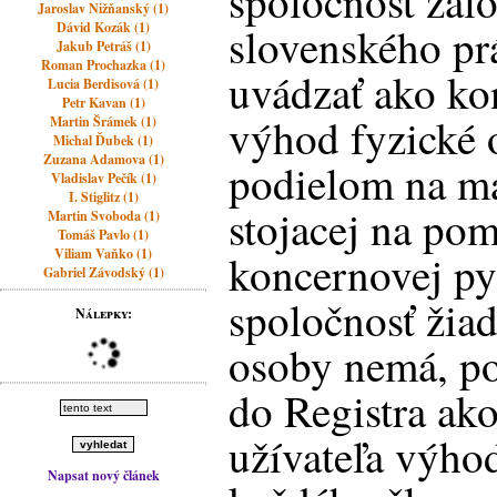
spoločnosť zal
Jaroslav Nižňanský (1)
Dávid Kozák (1)
slovenského pr
Jakub Petráš (1)
Roman Prochazka (1)
uvádzať ako ko
Lucia Berdisová (1)
Petr Kavan (1)
výhod fyzické 
Martin Šrámek (1)
Michal Ďubek (1)
Zuzana Adamova (1)
podielom na ma
Vladislav Pečík (1)
I. Stiglitz (1)
stojacej na po
Martin Svoboda (1)
Tomáš Pavlo (1)
Viliam Vaňko (1)
koncernovej py
Gabriel Závodský (1)
spoločnosť žiad
Nálepky:
osoby nemá, po
do Registra ak
užívateľa výho
Napsat nový článek