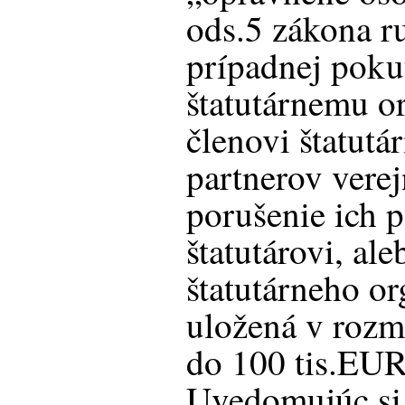
ods.5 zákona ru
prípadnej poku
štatutárnemu o
členovi štatutá
partnerov verej
porušenie ich 
štatutárovi, al
štatutárneho o
uložená v rozm
do 100 tis.EUR
Uvedomujúc si 