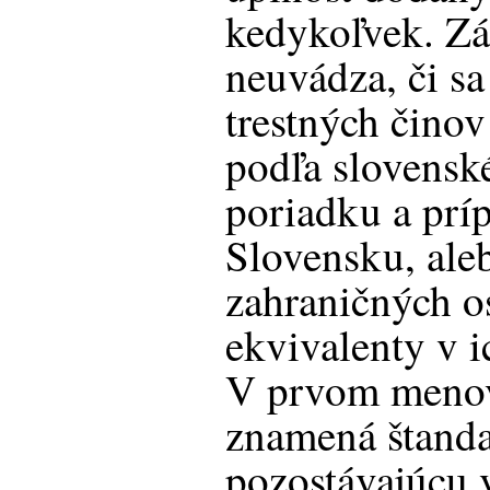
kedykoľvek. Zá
neuvádza, či s
trestných činov
podľa slovensk
poriadku a prí
Slovensku, aleb
zahraničných o
ekvivalenty v 
V prvom menov
znamená štanda
pozostávajúcu 