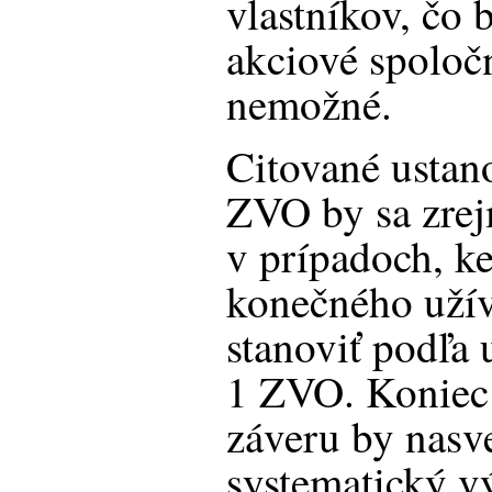
vlastníkov, čo 
akciové spoloč
nemožné.
Citované ustan
ZVO by sa zrej
v prípadoch, k
konečného uží
stanoviť podľa 
1 ZVO. Koniec
záveru by nasv
systematický vý