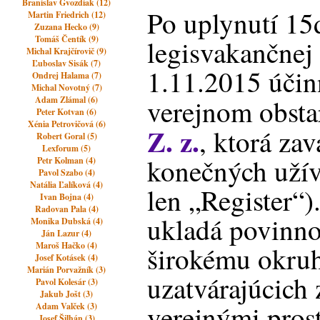
Branislav Gvozdiak (12)
Po uplynutí 15
Martin Friedrich (12)
Zuzana Hecko (9)
Tomáš Čentík (9)
legisvakančnej
Michal Krajčírovič (9)
Ľuboslav Sisák (7)
1.11.2015 účin
Ondrej Halama (7)
Michal Novotný (7)
verejnom obsta
Adam Zlámal (6)
Peter Kotvan (6)
Xénia Petrovičová (6)
Z. z.
, ktorá zav
Robert Goral (5)
Lexforum (5)
konečných užív
Petr Kolman (4)
Pavol Szabo (4)
Natália Ľalíková (4)
len „Register“)
Ivan Bojna (4)
Radovan Pala (4)
ukladá povinnos
Monika Dubská (4)
Ján Lazur (4)
Maroš Hačko (4)
širokému okru
Josef Kotásek (4)
Marián Porvažník (3)
uzatvárajúcich
Pavol Kolesár (3)
Jakub Jošt (3)
verejnými pros
Adam Valček (3)
Josef Šilhán (3)