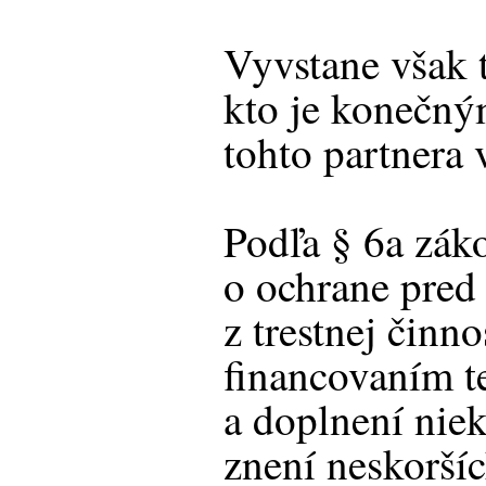
Vyvstane však t
kto je konečn
tohto partnera 
Podľa § 6a zák
o ochrane pred
z trestnej činn
financovaním t
a doplnení nie
znení neskorší