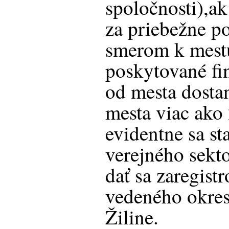
spoločnosti),ak
za priebežne p
smerom k mestu
poskytované fi
od mesta dosta
mesta viac ako
evidentne sa s
verejného sekt
dať sa zaregis
vedeného okre
Žiline.