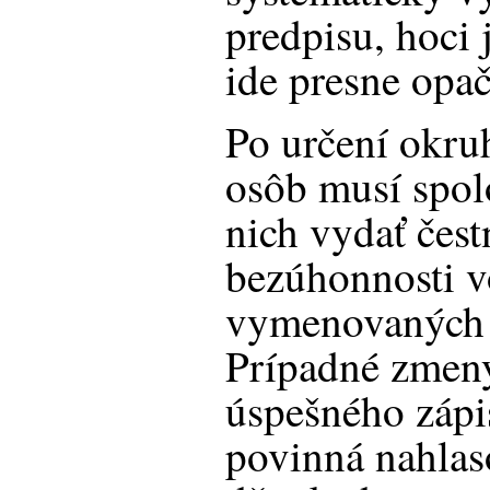
predpisu, hoci
ide presne op
Po určení okru
osôb musí spol
nich vydať čest
bezúhonnosti v
vymenovaných 
Prípadné zmeny
úspešného zápi
povinná nahlas