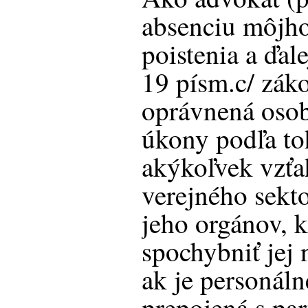
absenciu môjho
poistenia a ďal
19 písm.c/ záko
oprávnená oso
úkony podľa to
akýkoľvek vzťa
verejného sekt
jeho orgánov, 
spochybniť jej 
ak je personál
prepojená s pa