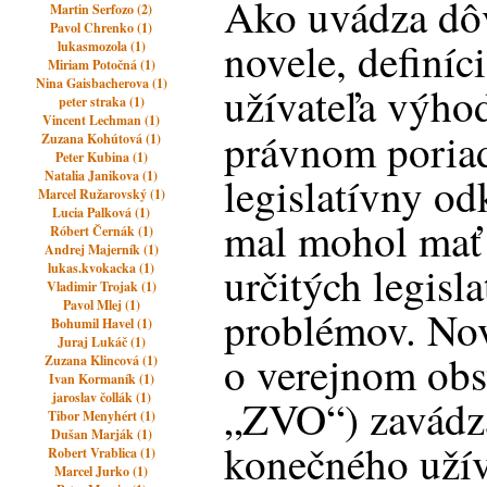
Ako uvádza dô
Martin Serfozo (2)
Pavol Chrenko (1)
novele, definí
lukasmozola (1)
Miriam Potočná (1)
Nina Gaisbacherova (1)
užívateľa výho
peter straka (1)
Vincent Lechman (1)
právnom poria
Zuzana Kohútová (1)
Peter Kubina (1)
Natalia Janikova (1)
legislatívny od
Marcel Ružarovský (1)
Lucia Palková (1)
mal mohol mať 
Róbert Černák (1)
Andrej Majerník (1)
určitých legisl
lukas.kvokacka (1)
Vladimir Trojak (1)
Pavol Mlej (1)
problémov. Nov
Bohumil Havel (1)
Juraj Lukáč (1)
o verejnom obst
Zuzana Klincová (1)
Ivan Kormaník (1)
jaroslav čollák (1)
„ZVO“) zavádza
Tibor Menyhért (1)
Dušan Marják (1)
konečného užív
Robert Vrablica (1)
Marcel Jurko (1)