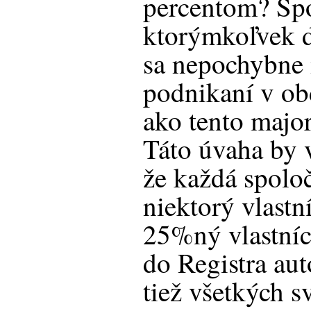
percentom? Sp
ktorýmkoľvek 
sa nepochybne 
podnikaní v o
ako tento majo
Táto úvaha by v
že každá spoloč
niektorý vlastn
25%ný vlastníc
do Registra au
tiež všetkých s