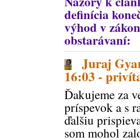
Názory k člán
definícia kone
výhod v zákon
obstarávaní:
Juraj Gyar
16:03 - privít
Ďakujeme za v
príspevok a s 
ďalšiu prispiev
som mohol zalo