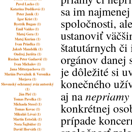
Pavel Lacko (1)
sa im najmenej
Katarína Dudíková (1)
Peter Janík (1)
spoločnosti, a
Igor Krist (1)
Bystrik Bugan (1)
Emil Vaňko (1)
ustanoviť väčši
Matej Gera (1)
Matej Kurian (1)
štatutárnych či
Ivan Priadka (1)
Jakub Mandelík (1)
Ondrej Jurišta (1)
orgánov danej 
Ruslan Peter Gadaevič (1)
Ivan Michalov (1)
je dôležité si u
Jana Mitterpachova (1)
Marián Porvažník & Veronika
konečného užív
Merjava (1)
Slovenský ochranný zväz autorský
(1)
nepriamy
aj na
Ján Pirč (1)
Tomas Pavelka (1)
konkrétnej oso
Michaela Stessl (1)
Tomas Kovac (1)
Mikuláš Lévai (1)
prípade koncer
Martin Estočák (1)
Nora Šajbidor (1)
David Horváth (1)