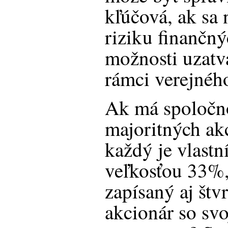
kľúčová, ak sa 
riziku finančný
možnosti uzatv
rámci verejnéh
Ak má spoločno
majoritných ak
každý je vlast
veľkosťou 33%,
zapísaný aj štv
akcionár so sv