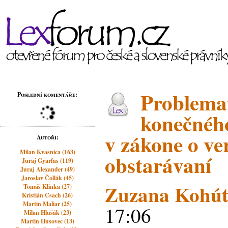
Problemat
Poslední komentáře:
konečného
v zákone o v
Autoři:
Milan Kvasnica (163)
obstarávaní
Juraj Gyarfas (119)
Juraj Alexander (49)
Jaroslav Čollák (45)
Zuzana Kohút
Tomáš Klinka (27)
Kristián Csach (26)
Martin Maliar (25)
17:06
Milan Hlušák (23)
Martin Husovec (13)