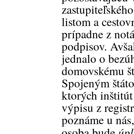
zastupiteľskéh
listom a cesto
prípadne z not
podpisov. Avša
jednalo o bezú
domovskému štá
Spojeným štát
ktorých inštitú
výpisu z registr
poznáme u nás,
úpl
osoba bude