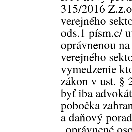
315/2016
Z.z.o
verejného sekt
ods.1 písm.c/ 
oprávnenou na 
verejného sekto
vymedzenie kt
zákon v ust. § 
byť iba advokát
pobočka zahran
a daňový porad
„oprávnené oso