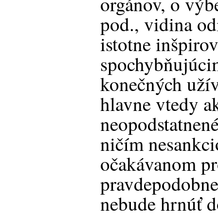
orgánov, o výb
pod., vidina o
istotne inšpiro
spochybňujúci
konečných užív
hlavne vtedy a
neopodstatnené
ničím nesankci
očakávanom pr
pravdepodobne 
nebude hrnúť d