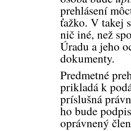
prehlásení môcť
ťažko. V takej s
nič iné, než sp
Úradu a jeho o
dokumenty.
Predmetné preh
prikladá k podá
príslušná právn
ho bude podpis
oprávnený člen 