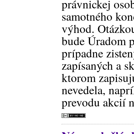
právnickej oso
samotného kone
výhod. Otázkou 
bude Úradom 
prípadne zisten
zapísaných a s
ktorom zapisuj
nevedela, napr
prevodu akcií n