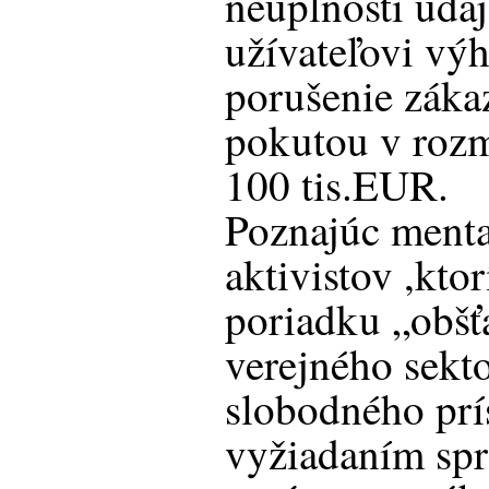
neúplnosti úda
užívateľovi výh
porušenie záka
pokutou v rozm
100 tis.EUR.
Poznajúc menta
aktivistov ,kto
poriadku „obšť
verejného sekt
slobodného prí
vyžiadaním spr