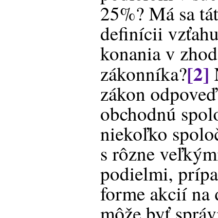
25%? Má sa tát
definícii vzťah
konania v zho
[2]
zákonníka?
N
zákon odpoveď 
obchodnú spolo
niekoľko spolo
s rôzne veľkým
podielmi, príp
forme akcií na 
môže byť správn