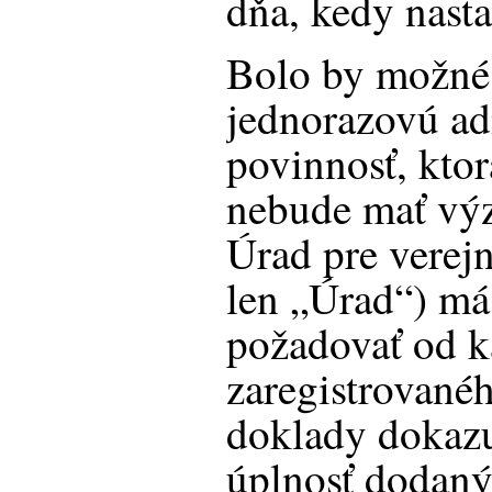
dňa, kedy nasta
Bolo by možné t
jednorazovú ad
povinnosť, kto
nebude mať vý
Úrad pre verejn
len „Úrad“) m
požadovať od 
zaregistrované
doklady dokazu
úplnosť dodanýc