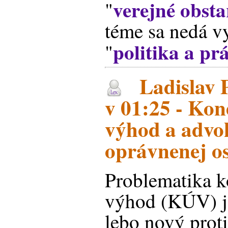
verejné obst
"
téme sa nedá v
politika a pr
"
Ladislav P
v 01:25 - Kon
výhod a advok
oprávnenej o
Problematika k
výhod (KÚV) je
lebo nový prot