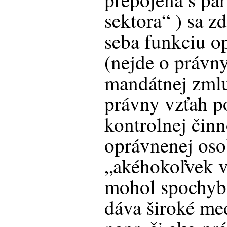
sektora“ ) sa z
seba funkciu o
(nejde o právn
mandátnej zml
právny vzťah p
kontrolnej činn
oprávnenej os
„akéhokoľvek v
mohol spochybni
dáva široké m