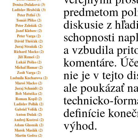
Denisa Dulaková (3)
predmetom poli
Ladislav Hrabčák (3)
Peter Pethő (3)
diskusie z hľad
Tomáš Plško (2)
Peter Zeleňák (2)
Jozef Kleberc (2)
schopnosti nap
Peter Varga (2)
Dávid Tluščák (2)
a vzbudila pri
Juraj Straňák (2)
Richard Macko (2)
komentáre. Úče
Jiří Remeš (2)
Lukáš Peško (2)
Michal Hamar (2)
nie je v tejto d
Zsolt Varga (2)
Ludmila Kucharova (2)
ale poukázať n
Maroš Macko (2)
Juraj Schmidt (2)
Bob Matuška (2)
technicko-form
Roman Kopil (2)
Ladislav Pollák (2)
definície koneč
Gabriel Volšík (2)
Anton Dulak (2)
Andrej Kostroš (2)
výhod.
Adam Glasnák (2)
Marek Maslák (2)
Martin Gedra (2)