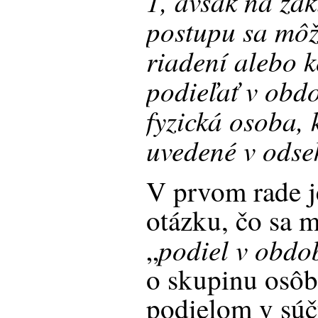
1, avšak na zá
postupu sa môž
riadení alebo 
podieľať v ob
fyzická osoba, 
uvedené v odse
V prvom rade j
otázku, čo sa 
podiel v obd
„
o skupinu osô
podielom v súč