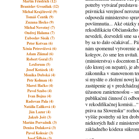
Martin Friedrich (12)
potreby vytvárať predstavu 
Branislav Gvozdiak (12)
právnická verejnosť nerozu
Michal Krajčírovič (9)
odpovedá ministerstvo spra
Tomáš Čentík (9)
Zuzana Hecko (9)
povšimnutia... Aké otázky n
Michal Novotný (7)
rekodifikáciu Občianskeho 
Ondrej Halama (7)
nevedeli, dozvedeli sme sa
Ľuboslav Sisák (7)
by sa to dalo očakávať... 
Peter Kotvan (6)
nám spomenul vytvorenie ak
Xénia Petrovičová (6)
Adam Zlámal (6)
kolegov, čo sme len uvítali
Robert Goral (5)
(ministerstva) s docentom
Lexforum (5)
(do ktorej on nepatrí), je
Josef Kotásek (4)
zákonníka v stanovenom term
Monika Dubská (4)
si myslíte o zložení novej
Petr Kolman (4)
zastúpenie aj v predchádzaj
Maroš Hačko (4)
Pavol Szabo (4)
úžasnou zanietenosťou – sme
Ivan Bojna (4)
publikačnú činnosť či odbor
Radovan Pala (4)
v rekodifikačnej komisii..
Natália Ľalíková (4)
práva na Slovensku“ rozhod
Ján Lazur (4)
vyššie postrehy sú len drob
Jakub Jošt (3)
niektorých ľudí z ministers
Marián Porvažník (3)
Denisa Dulaková (3)
základného kódexu súkromné
Pavol Kolesár (3)
Josef Šilhán (3)