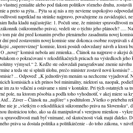
o vlastnej genialite alebo pod tlakom politikov rôzneho druhu, zostavili
mie a preto sa pýta... Pýta sa aj nás a my nevieme uspokojivo odpoved
vodlivosti napríklad na stránke najpravo, považujeme za zavádzajúci, 
ám ľudia kladú najčastejšie: 1. Počuli sme, že minister spravodlivosti
zákonník (súkromného práva), vedeli ste o týchto jeho plánoch? ..... N
 o tom pár dní pred konaním prvého plenárneho zasadnutia novej komisie
Pár dní pred zostavením novej komisie sme dokonca osobne rozprávali s
ejsi „superrevíznej“ komisie, ktorá posúdi odovzdaný návrh a ktorá bu
. O „novej“ komisii nebola ani zmienka... Článok na najprave o akejsi 
 Dulakom o pokračovaní v rekodifikačných prácach na výsledkoch jeho
 absolútny výmysel.“ 2. Keďže ste odovzdali paragrafované znenie návr
íne a teda ste si splnili úlohu, prečo minister zostavil novú komisiu? 
 komisie? ... Odpoveď: „K jednotlivým menám sa nechceme vyjadrovať. N
úcich komisiách a ich prínos bol minimálny, niektorí sa, naopak, podieľ
 im za to vďační a ostávame s nimi v kontakte. Pri tých ostatných sa tr
né pole, na ktorom pôsobia a podľa toho vyhodnotiť, v akej miere sa kr
.“ Atď... Záver – Článok na „najfóre“ s podtitulom „Všetko o priebehu 
ne nie je „všetkým o rekodifikácii súkromného práva na Slovensku“, dalo
nou ilustráciou toho, ako sa dá manipulovať s verejnou mienkou - vykres
tva spravodlivosti mali byť vnímané, od skutočnosti však majú ďaleko. 
ho práva sa dostala politika a politikárčenie - do toho zákona, v návr