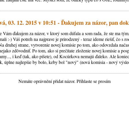
á, 03. 12. 2015 v 10:51 - Ďakujem za názor, pan dok
 Vám ďakujem za názor, v ktorý som dúfala a som rada, že ste ma tým,
mali :-) Váš potreh na najprave je prirodzený - teraz ideme riešiť, čo s
druhej strane, vytvorenie novej komisie po tom, ako odovzdala načas
ejako zdôvodniť. Po tom, ako si prečítate zloženie novej komisie a pospá
my..., i keď (tak, ako píšete), od Kocúrkova nemajú ďaleko. Ale konie
, úplne najlepšie by bolo, keby bol "nový" (nová komisia - nový výsled
Nemáte oprávnění přidat názor. Přihlaste se prosím