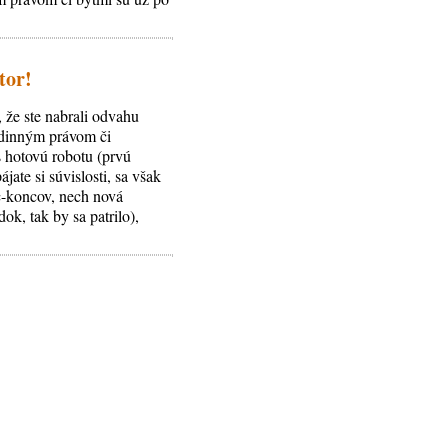
tor!
 že ste nabrali odvahu
 rodinným právom či
 hotovú robotu (prvú
jate si súvislosti, sa však
c-koncov, nech nová
ok, tak by sa patrilo),