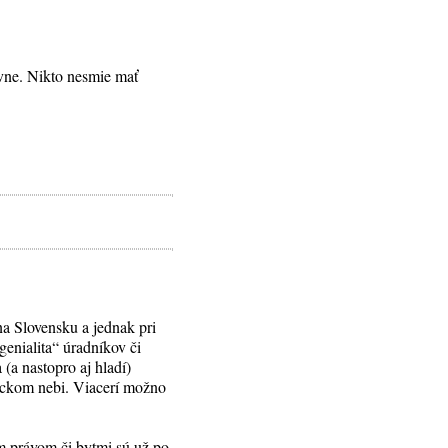
ávne. Nikto nesmie mať
a Slovensku a jednak pri
genialita“ úradníkov či
(a nastopro aj hladí)
nickom nebi. Viacerí možno
ým právom či bytmi sú už po