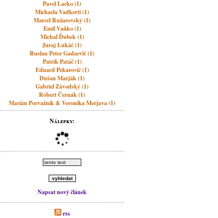
Pavel Lacko (1)
Michaela Vadkerti (1)
Marcel Ružarovský (1)
Emil Vaňko (1)
Michal Ďubek (1)
Juraj Lukáč (1)
Ruslan Peter Gadaevič (1)
Patrik Patáč (1)
Eduard Pekarovič (1)
Dušan Marják (1)
Gabriel Závodský (1)
Róbert Černák (1)
Marián Porvažník & Veronika Merjava (1)
Nálepky:
Napsat nový článek
rss