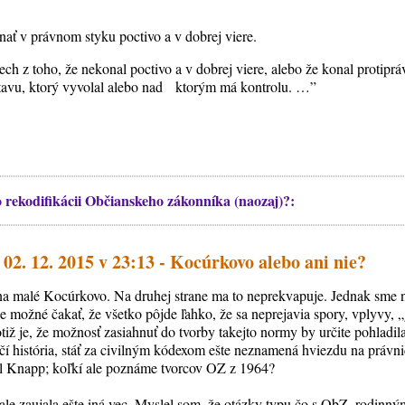
ať v právnom styku poctivo a v dobrej viere.
ech z toho, že nekonal poctivo a v dobrej viere, alebo že konal protipr
stavu, ktorý vyvolal alebo nad ktorým má kontrolu. …”
 rekodifikácii Občianskeho zákonníka (naozaj)?:
02. 12. 2015 v 23:13 - Kocúrkovo alebo ani nie?
na malé Kocúrkovo. Na druhej strane ma to neprekvapuje. Jednak sme n
je možné čakať, že všetko pôjde ľahko, že sa neprejavia spory, vplyvy, „
iž je, že možnosť zasiahnuť do tvorby takejto normy by určite pohladila 
čí história, stáť za civilným kódexom ešte neznamená hviezdu na práv
ál Knapp; koľkí ale poznáme tvorcov OZ z 1964?
ale zaujala ešte iná vec. Myslel som, že otázky typu čo s ObZ, rodinn