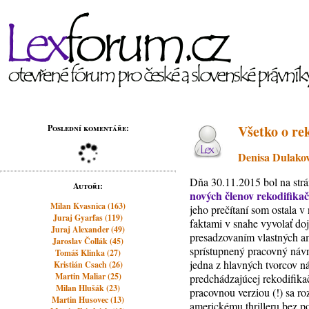
Všetko o re
Poslední komentáře:
Denisa Dulako
Dňa 30.11.2015 bol na str
Autoři:
nových členov rekodifikač
Milan Kvasnica (163)
jeho prečítaní som ostala 
Juraj Gyarfas (119)
faktami v snahe vyvolať do
Juraj Alexander (49)
presadzovaním vlastných am
Jaroslav Čollák (45)
sprístupnený pracovný návr
Tomáš Klinka (27)
jedna z hlavných tvorcov n
Kristián Csach (26)
Martin Maliar (25)
predchádzajúcej rekodifika
Milan Hlušák (23)
pracovnou verziou (!) sa r
Martin Husovec (13)
americkému thrilleru bez poc