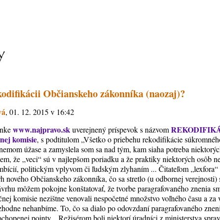
kodifikácii Občianskeho zákonníka (naozaj)?
vá
, 01. 12. 2015 v 16:42
www.najpravo.sk
REKODIFIKÁC
ánke
uverejnený príspevok s názvom
nej komisie
, s podtitulom „Všetko o priebehu rekodifikácie súkromné
v nemom úžase a zamyslela som sa nad tým, kam siaha potreba niektorýc
jem, že „veci“ sú v najlepšom poriadku a že praktiky niektorých osôb n
bícií, politickým vplyvom či ľudským zlyhaním ... Čitateľom „lexfora“ 
h nového Občianskeho zákonníka, čo sa stretlo (u odbornej verejnosti
ávrhu môžem pokojne konštatovať, že tvorbe paragrafovaného znenia sm
čnej komisie nezištne venovali nespočetné množstvo voľného času a za 
ozhodne nehanbíme. To, čo sa dialo po odovzdaní paragrafovaného zne
hopenej pointy... Režisérom boli niektorí úradníci z ministerstva spravod