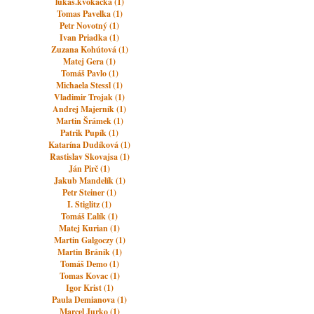
lukas.kvokacka (1)
Tomas Pavelka (1)
Petr Novotný (1)
Ivan Priadka (1)
Zuzana Kohútová (1)
Matej Gera (1)
Tomáš Pavlo (1)
Michaela Stessl (1)
Vladimir Trojak (1)
Andrej Majerník (1)
Martin Šrámek (1)
Patrik Pupík (1)
Katarína Dudíková (1)
Rastislav Skovajsa (1)
Ján Pirč (1)
Jakub Mandelík (1)
Petr Steiner (1)
I. Stiglitz (1)
Tomáš Ľalík (1)
Matej Kurian (1)
Martin Galgoczy (1)
Martin Bránik (1)
Tomáš Demo (1)
Tomas Kovac (1)
Igor Krist (1)
Paula Demianova (1)
Marcel Jurko (1)