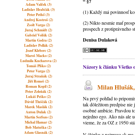
“ §7
Adam Valček (3)
Ladislav Hrabčák (3)
(1) Každý má povinnosť kon
Peter Pethő (3)
Andrej Kostroš (2)
(2) Nikto nesmie mať prosp
Zsolt Varga (2)
prospech z protiprávneho 
Juraj Schmidt (2)
Gabriel Volšík (2)
Denisa Dulaková
Martin Gedra (2)
Ladislav Pollák (2)
Jozef Kleberc (2)
Maroš Macko (2)
Ludmila Kucharova (2)
Tomáš Plško (2)
Názory k článku Všetko o
Peter Varga (2)
Juraj Straňák (2)
Jiří Remeš (2)
Milan Hlušák, 
Roman Kopil (2)
Peter Zeleňák (2)
Lukáš Peško (2)
Na prvý pohľad to pripomí
Dávid Tluščák (2)
tak dôležitom predpise nie 
Marek Maslák (2)
osobné ambície. Pravdou tot
Anton Dulak (2)
nejedno ego. Ako nás ale u
Martin Serfozo (2)
vieme, že za OZ z 1950 st
Michal Hamar (2)
Bob Matuška (2)
Adam Glasnák (2)
V článku z najpravo.sk ma 