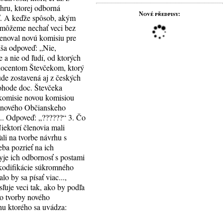
 hru, ktorej odborná
Nové předpisy:
ať. A keďže spôsob, akým
nemôžeme nechať veci bez
 menoval novú komisiu pre
aša odpoveď: „Nie,
 a nie od ľudí, od ktorých
 docentom Števčekom, ktorý
de zostavená aj z českých
dohode doc. Števčeka
 komisie novou komisiou
hu nového Občianskeho
.... Odpoveď: „??????“ 3. Čo
iektorí členovia mali
ali na tvorbe návrhu s
eba pozrieť na ich
yje ich odbornosť s postami
rekodifikácie súkromného
 by sa písať viac...,
ľuje veci tak, ako by podľa
Do tvorby nového
hu ktorého sa uvádza: