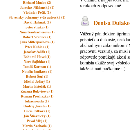
Richard Macko (2)
x rokoch zodpovedané...
Jaroslav Nižňanský (1)
Vladislav Pečík (1)
Slovenský ochranný zväz autorský (1)
Denisa Dulakov
David Halenák (1)
peter straka (1)
Nina Gaisbacherova (1)
Vážený pán doktor, úprimne
Robert Vrablica (1)
prispieť do diskusie, neskla
Jana Mitterpachova (1)
obchodným zákonníkom? Na 
Peter Kubina (1)
pracovnú verziu!), sa musí n
jaroslav čollák (1)
odpovede ponúkajú akosi sa
Bohumil Havel (1)
Nora Šajbidor (1)
komisia ukáže svoj výsledok
Tomáš Korman (1)
takže si naň počkajme :-)
Natalia Janikova (1)
Robert Šorl (1)
Michal Jediný (1)
Martin Estočák (1)
Zuzana Bukvisova (1)
Roman Prochazka (1)
lukasmozola (1)
Ondrej Jurišta (1)
Lucia Palková (1)
Ján Štiavnický (1)
Pavol Mlej (1)
Martin Svoboda (1)