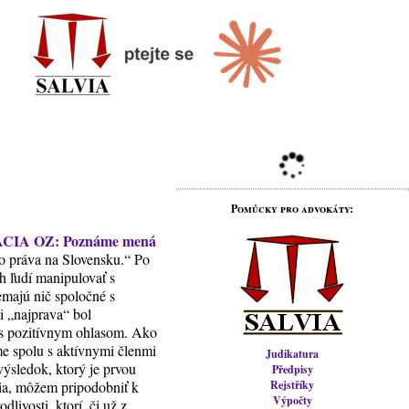
Pomůcky pro advokáty:
IA OZ: Poznáme mená
ho práva na Slovensku.“ Po
h ľudí manipulovať s
emajú nič spoločné s
i „najprava“ bol
) s pozitívnym ohlasom. Ako
e spolu s aktívnymi členmi
Judikatura
výsledok, ktorý je prvou
Předpisy
nia, môžem pripodobniť k
Rejstříky
Výpočty
livosti, ktorí, či už z