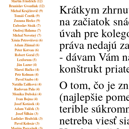
Martin Friedrich (12)
Krátkym zhrnu
Branislav Gvozdiak (12)
Michal Krajčírovič (9)
Tomáš Čentík (9)
na začiatok sná
Zuzana Hecko (9)
Ľuboslav Sisák (7)
úvah pre koleg
Ondrej Halama (7)
Michal Novotný (7)
práva nedajú za
Xénia Petrovičová (6)
Adam Zlámal (6)
Peter Kotvan (6)
- dávam Vám na
Robert Goral (5)
Lexforum (5)
konštrukt priate
Ján Lazur (4)
Maroš Hačko (4)
Petr Kolman (4)
Pavol Szabo (4)
O tom, čo je zn
Natália Ľalíková (4)
Radovan Pala (4)
(najlepšie pom
Monika Dubská (4)
Ivan Bojna (4)
terible súkrom
Josef Kotásek (4)
Adam Valček (3)
Josef Šilhán (3)
netreba viesť s
Ladislav Hrabčák (3)
Pavol Kolesár (3)
Marián Porvažník (3)