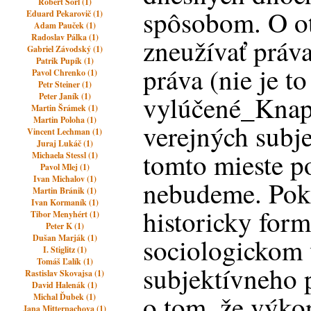
Robert Šorl (1)
spôsobom. O ot
Eduard Pekarovič (1)
Adam Pauček (1)
Radoslav Pálka (1)
zneužívať práva
Gabriel Závodský (1)
Patrik Pupík (1)
práva (nie je to
Pavol Chrenko (1)
Petr Steiner (1)
vylúčené_Knap
Peter Janík (1)
Martin Šrámek (1)
Martin Poloha (1)
verejných subj
Vincent Lechman (1)
Juraj Lukáč (1)
tomto mieste p
Michaela Stessl (1)
Pavol Mlej (1)
Ivan Michalov (1)
nebudeme. Pok
Martin Bránik (1)
Ivan Kormaník (1)
historicky fo
Tibor Menyhért (1)
Peter K (1)
Dušan Marják (1)
sociologickom
I. Stiglitz (1)
Tomáš Ľalík (1)
subjektívneho p
Rastislav Skovajsa (1)
David Halenák (1)
o tom, že výk
Michal Ďubek (1)
Jana Mitterpachova (1)