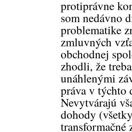
protiprávne ko
som nedávno di
problematike zn
zmluvných vzťa
obchodnej spol
zhodli, že treb
unáhlenými záv
práva v týchto
Nevytvárajú vš
dohody (všetky
transformačné 