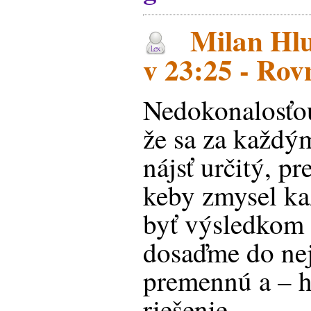
Milan Hlu
v 23:25 - Rov
Nedokonalosťou
že sa za každ
nájsť určitý, 
keby zmysel ka
byť výsledkom 
dosaďme do nej 
premennú a – 
riešenie.