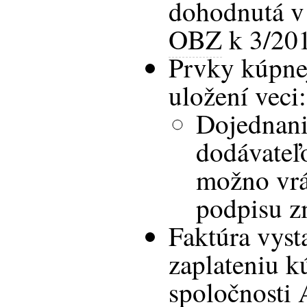
dohodnutá v
OBZ
k 3/20
Prvky kúpne
uložení veci:
Dojednani
dodávateľ
možno vrá
podpisu z
Faktúra vyst
zaplateniu k
spoločnosti 