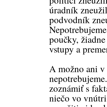
politici zneužil
úradník zneuži
podvodník zneu
Nepotrebujeme
poučky, žiadne
vstupy a preme
A možno ani v 
nepotrebujeme
zoznámiť s fak
niečo vo vnútri