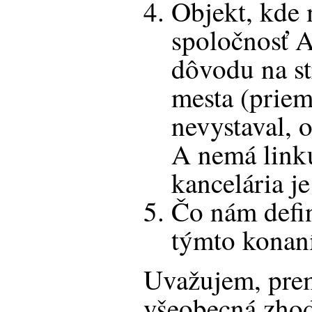
Objekt, kde
spoločnosť A
dôvodu na st
mesta (priem
nevystaval, 
A nemá linku
kancelária je
Čo nám defin
týmto konan
Uvažujem, prem
všeobecná zhod