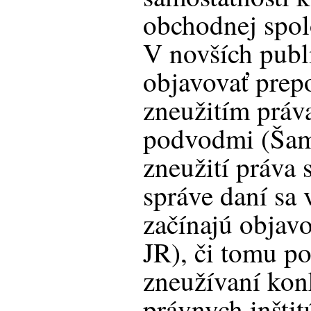
obchodnej spol
V novších publ
objavovať prep
zneužitím práv
podvodmi (Šam
zneužití práva
správe daní sa
začínajú objavo
JR), či tomu p
zneužívaní kon
právnych inštit