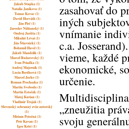
Jakub Stupka (1)
zasahovať do p
Natalia Janikova (1)
Tomas Kovac (1)
iných subjekto
David Horváth (1)
Ján Pirč (1)
Jaroslav Nižňanský (1)
vnímanie indivi
Ondrej Jurišta (1)
Mikuláš Lévai (1)
c.a. Josserand).
Ján Štiavnický (1)
Bohumil Havel (1)
vieme, každé p
Jakub Mandelík (1)
Marcel Ružarovský (1)
Ivan Priadka (1)
ekonomické, so
Andrej Majerník (1)
Lucia Berdisová (1)
určenie.
Marcel Jurko (1)
Roman Prochazka (1)
Martin Svoboda (1)
Martin Estočák (1)
Multidisciplin
Matej Kurian (1)
Vladimir Trojak (1)
„zneužitia práv
Slovenský ochranný zväz autorský
(1)
svoju generáln
Miriam Potočná (1)
Petr Kavan (1)
Igor Krist (1)