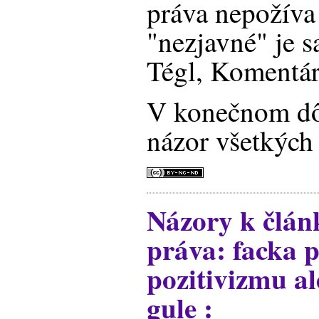
práva nepožíva
"nezjavné" je s
Tégl, Komentá
V konečnom dô
názor všetkých
Názory k člán
práva: facka
pozitivizmu al
gule :