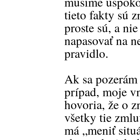
musíme uspokoji
tieto fakty sú 
proste sú, a nie
napasovať na n
pravidlo.
Ak sa pozerám 
prípad, moje vn
hovoria, že o z
všetky tie zmlu
má „meniť situá