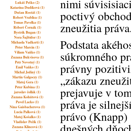
nimi súvisisiac
Lukáš Peško (2)
Katarína Dudíková (1)
poctivý obchod
Dušan Rostáš (1)
Robert Vrablica (1)
Tomas Pavelka (1)
zneužitia práva
Róbert Černák (1)
Bystrik Bugan (1)
Nora Šajbidor (1)
Podstata akého
Michaela Vadkerti (1)
Peter Marcin (1)
súkromného pr
Viliam Vaňko (1)
Zuzana Bukvisova (1)
Petr Novotný (1)
právny pozitiv
Emil Vaňko (1)
Michal Jediný (1)
„zákazu zneužit
Martin Galgoczy (1)
Matej Gera (1)
Peter Kubina (1)
prejavuje v tom
jaroslav čollák (1)
Zuzana Kohútová (1)
práva je silnej
Pavel Lacko (1)
Nina Gaisbacherova (1)
právo (Knapp) 
Lucia Palková (1)
Matej Košalko (1)
Vladislav Pečík (1)
dnešných dňoch
Zuzana Klincová (1)