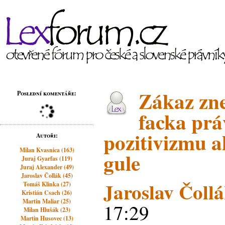
Zákaz zne
Poslední komentáře:
facka pr
pozitivizmu a
Autoři:
Milan Kvasnica (163)
gule
Juraj Gyarfas (119)
Juraj Alexander (49)
Jaroslav Čollák (45)
Jaroslav Čoll
Tomáš Klinka (27)
Kristián Csach (26)
Martin Maliar (25)
17:29
Milan Hlušák (23)
Martin Husovec (13)