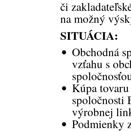
či zakladateľs
na možný výsky
SITUÁCIA:
Obchodná sp
vzťahu s ob
spoločnosťo
Kúpa tovaru
spoločnosti 
výrobnej lin
Podmienky z