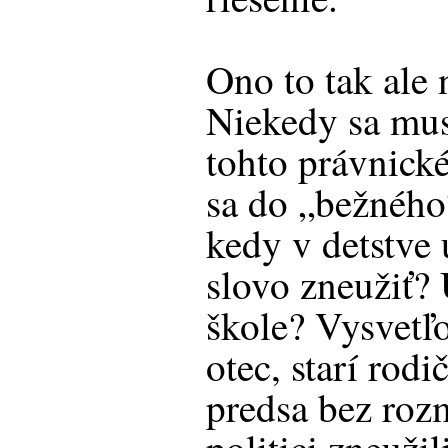
Ono to tak ale 
Niekedy sa mu
tohto právnické
sa do „bežného
kedy v detstve 
slovo zneužiť? 
škole? Vysvetľ
otec, starí rodi
predsa bez roz