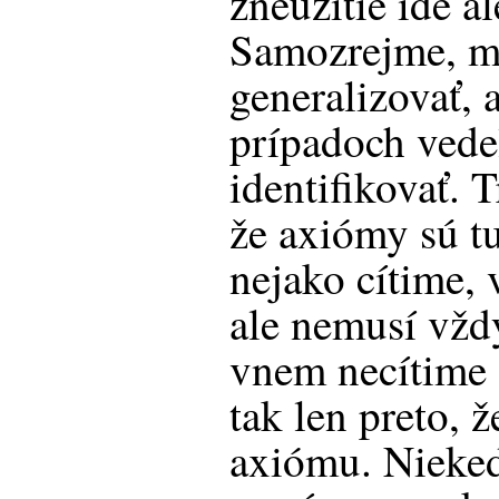
zneužitie ide al
Samozrejme, m
generalizovať, 
prípadoch vedel
identifikovať. T
že axiómy sú tu
nejako cítime,
ale nemusí vždy
vnem necítime 
tak len preto, 
axiómu. Nieke