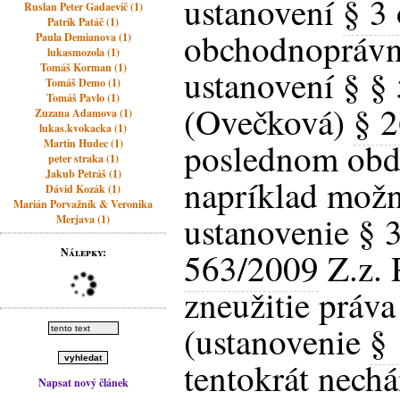
ustanovení
§ 3
Ruslan Peter Gadaevič (1)
Patrik Patáč (1)
obchodnoprávn
Paula Demianova (1)
lukasmozola (1)
Tomáš Korman (1)
ustanovení § § 
Tomáš Demo (1)
Tomáš Pavlo (1)
(Ovečková)
§ 
Zuzana Adamova (1)
lukas.kvokacka (1)
poslednom obdo
Martin Hudec (1)
peter straka (1)
Jakub Petráš (1)
napríklad mož
Dávid Kozák (1)
Marián Porvažník & Veronika
ustanovenie § 3
Merjava (1)
Nálepky:
563/2009
Z.z. 
zneužitie práva
(ustanovenie
§ 
tentokrát nec
Napsat nový článek