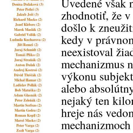
Uvedené však n
Denisa Dulaková (3)
Peter Pethő (3)
zhodnotiť, že 
Jakub Jošt (3)
Richard Macko (2)
došlo k zneužit
Jozef Kleberc (2)
Marek Maslák (2)
kedy v právno
Gabriel Volšík (2)
Ludmila Kucharova (2)
Jiří Remeš (2)
neexistoval ži
Juraj Schmidt (2)
Tomáš Plško (2)
mechanizmus 
Juraj Straňák (2)
Anton Dulak (2)
Andrej Kostroš (2)
výkonu subjekt
Dávid Tluščák (2)
Michal Hamar (2)
alebo absolútn
Ladislav Pollák (2)
Bob Matuška (2)
Adam Glasnák (2)
nejaký ten kilo
Peter Zeleňák (2)
Martin Serfozo (2)
hreje nás vedo
Martin Gedra (2)
Roman Kopil (2)
mechanizmoch 
Maroš Macko (2)
Peter Varga (2)
Zsolt Varga (2)