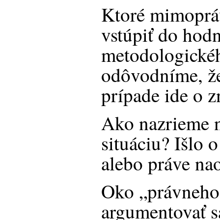
Ktoré mimopráv
vstúpiť do hod
metodologickéh
odôvodníme, ž
prípade ide o z
Ako nazrieme 
situáciu? Išlo o
alebo práve na
Oko „právneho 
argumentovať sa 