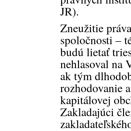
JR).
Zneužitie práv
spoločnosti – t
budú lietať tri
nehlasoval na 
ak tým dlhodo
rozhodovanie a
kapitálovej ob
Zakladajúci čle
zakladateľské