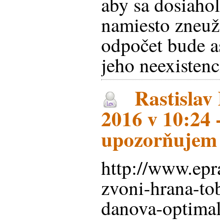
aby sa dosiaho
namiesto zneuži
odpočet bude as
jeho neexistenc
Rastislav 
2016 v 10:24 -
upozorňujem
http://www.epr
zvoni-hrana-to
danova-optima