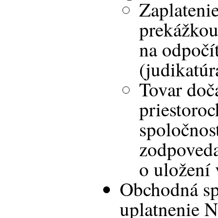
Zaplatenie
prekážkou
na odpočí
(judikatú
Tovar doč
priestoro
spoločnos
zodpoveda
o uložení 
Obchodná sp
uplatnenie 