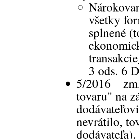
Nárokovan
všetky for
splnené (t
ekonomick
transakci
3 ods. 6 
5/2016 – zm
tovaru" na z
dodávateľovi
nevrátilo, to
dodávateľa).