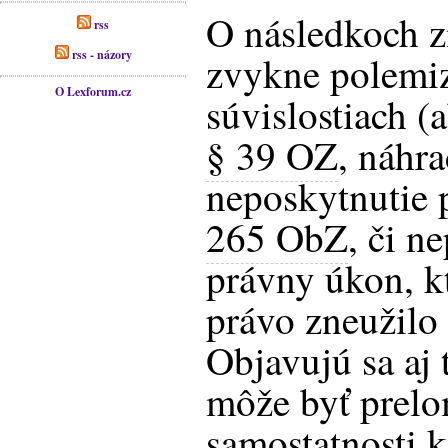
O následkoch z
rss
rss - názory
zvykne polemiz
O Lexforum.cz
súvislostiach (
§ 39 OZ
, náhr
neposkytnutie 
265 ObZ
, či n
právny úkon, k
právo zneužilo 
Objavujú sa aj 
môže byť prelo
samostatnosti k