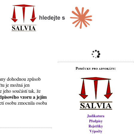
Pomůcky pro advokáty:
trany dohodnou způsob
čtu je možná jen
 jeho součástí tak, že
dpisového vzoru a jejím
řetí osobu zmocnila osoba
Judikatura
Předpisy
Rejstříky
Výpočty