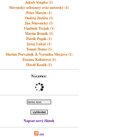
Jakub Stupka (1)
Slovenský ochranný zväz autorský (1)
Peter Marcin (1)
Ondrej Jurišta (1)
Ján Štiavnický (1)
Vladimir Trojak (1)
Martin Bránik (1)
Patrik Pupík (1)
Juraj Lukáč (1)
Tomáš Demo (1)
Marián Porvažník & Veronika Merjava (1)
Zuzana Kohútová (1)
Dávid Kozák (1)
Nálepky:
Napsat nový článek
rss