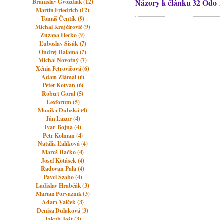
Názory k článku 32 Odo 
Branislav Gvozdiak (12)
Martin Friedrich (12)
Tomáš Čentík (9)
Michal Krajčírovič (9)
Zuzana Hecko (9)
Ľuboslav Sisák (7)
Ondrej Halama (7)
Michal Novotný (7)
Xénia Petrovičová (6)
Adam Zlámal (6)
Peter Kotvan (6)
Robert Goral (5)
Lexforum (5)
Monika Dubská (4)
Ján Lazur (4)
Ivan Bojna (4)
Petr Kolman (4)
Natália Ľalíková (4)
Maroš Hačko (4)
Josef Kotásek (4)
Radovan Pala (4)
Pavol Szabo (4)
Ladislav Hrabčák (3)
Marián Porvažník (3)
Adam Valček (3)
Denisa Dulaková (3)
Jakub Jošt (3)