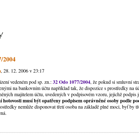
7/2004
a
, 28. 12. 2006 v 23:17
32 Odo 1077/2004
řízení vedeném pod sp. zn.:
, že pokud si smluvní s
ženými na bankovním účtu například tak, že dispozice s prostředky na ú
ěných majitelem účtu, uvedených v podpisovém vzoru, jejichž podpis je
í hotovosti musí být opatřeny podpisem oprávněné osoby podle po
prostředky nemůže disponovat třetí osoba na základě plné moci, byť by t
ená.