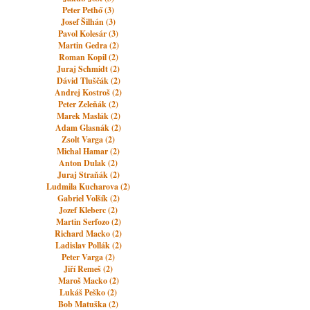
Peter Pethő (3)
Josef Šilhán (3)
Pavol Kolesár (3)
Martin Gedra (2)
Roman Kopil (2)
Juraj Schmidt (2)
Dávid Tluščák (2)
Andrej Kostroš (2)
Peter Zeleňák (2)
Marek Maslák (2)
Adam Glasnák (2)
Zsolt Varga (2)
Michal Hamar (2)
Anton Dulak (2)
Juraj Straňák (2)
Ludmila Kucharova (2)
Gabriel Volšík (2)
Jozef Kleberc (2)
Martin Serfozo (2)
Richard Macko (2)
Ladislav Pollák (2)
Peter Varga (2)
Jiří Remeš (2)
Maroš Macko (2)
Lukáš Peško (2)
Bob Matuška (2)