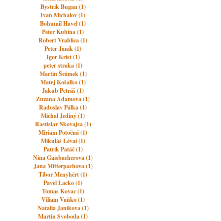
Bystrik Bugan (1)
Ivan Michalov (1)
Bohumil Havel (1)
Peter Kubina (1)
Robert Vrablica (1)
Peter Janík (1)
Igor Krist (1)
peter straka (1)
Martin Šrámek (1)
Matej Košalko (1)
Jakub Petráš (1)
Zuzana Adamova (1)
Radoslav Pálka (1)
Michal Jediný (1)
Rastislav Skovajsa (1)
Miriam Potočná (1)
Mikuláš Lévai (1)
Patrik Patáč (1)
Nina Gaisbacherova (1)
Jana Mitterpachova (1)
Tibor Menyhért (1)
Pavel Lacko (1)
Tomas Kovac (1)
Viliam Vaňko (1)
Natalia Janikova (1)
Martin Svoboda (1)