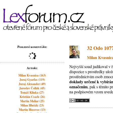
32 Odo 107
Poslední komentáře:
Milan Kvasnic
Nejvyšší soud judikoval v 
Autoři:
dispozice s prostředky ulo
Milan Kvasnica (163)
prostřednictvím osob zmocn
Juraj Gyarfas (119)
doklady určené k vybírán
Juraj Alexander (49)
označením
, pak s těmito 
Jaroslav Čollák (45)
na podpisovém vzoru uved
Tomáš Klinka (27)
Kristián Csach (26)
Martin Maliar (25)
Milan Hlušák (23)
Martin Husovec (13)