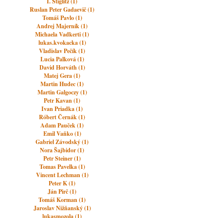
I. Stiglitz (1)
Ruslan Peter Gadaevič (1)
Tomáš Pavlo (1)
Andrej Majerník (1)
Michaela Vadkerti (1)
lukas.kvokacka (1)
Vladislav Pečík (1)
Lucia Palková (1)
David Horváth (1)
Matej Gera (1)
Martin Hudec (1)
Martin Galgoczy (1)
Petr Kavan (1)
Ivan Priadka (1)
Róbert Černák (1)
Adam Pauček (1)
Emil Vaňko (1)
Gabriel Závodský (1)
Nora Šajbidor (1)
Petr Steiner (1)
Tomas Pavelka (1)
Vincent Lechman (1)
Peter K (1)
Ján Pirč (1)
Tomáš Korman (1)
Jaroslav Nižňanský (1)
lukasmozola (1)