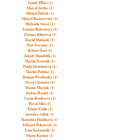
Tomáš Plško (2)
Marcel Jurko (1)
Michal Ďubek (1)
Marcel Ružarovský (1)
Michaela Stessl (1)
Zuzana Bukvisova (1)
Zuzana Klincová (1)
David Halenák (1)
Petr Novotný (1)
Robert Šorl (1)
Jakub Mandelík (1)
Martin Estočák (1)
Paula Demianova (1)
Martin Poloha (1)
Roman Prochazka (1)
Pavol Chrenko (1)
Dušan Marják (1)
Dušan Rostáš (1)
Lucia Berdisová (1)
Pavol Mlej (1)
Tomáš Ľalík (1)
jaroslav čollák (1)
Katarína Dudíková (1)
Eduard Pekarovič (1)
Ivan Kormaník (1)
Matej Kurian (1)