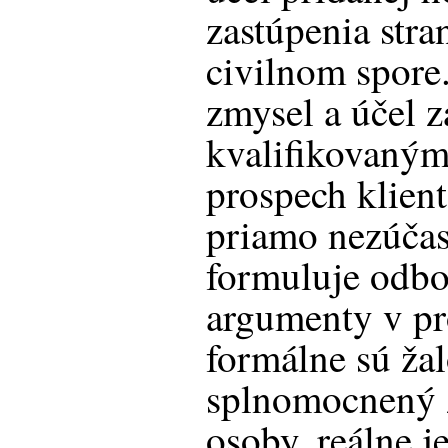
zastúpenia str
civilnom spore
zmysel a účel z
kvalifikovaným
prospech klien
priamo nezúčas
formuluje odbo
argumenty v pr
formálne sú žal
splnomocnený z
osoby, reálne j