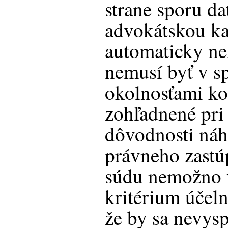
strane sporu da
advokátskou ka
automaticky ne
nemusí byť v s
okolnosťami ko
zohľadnené pri
dôvodnosti náh
právneho zast
súdu nemožno v
kritérium účel
že by sa nevysp