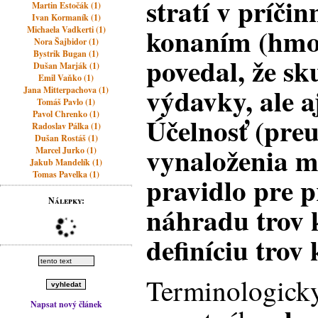
stratí v príčin
Martin Estočák (1)
Ivan Kormaník (1)
konaním (hmo
Michaela Vadkerti (1)
Nora Šajbidor (1)
Bystrik Bugan (1)
povedal, že sk
Dušan Marják (1)
Emil Vaňko (1)
výdavky, ale aj
Jana Mitterpachova (1)
Tomáš Pavlo (1)
Pavol Chrenko (1)
Účelnosť (preu
Radoslav Pálka (1)
Dušan Rostáš (1)
vynaloženia m
Marcel Jurko (1)
Jakub Mandelík (1)
Tomas Pavelka (1)
pravidlo pre p
Nálepky:
náhradu trov 
definíciu trov
Terminologicky
Napsat nový článek