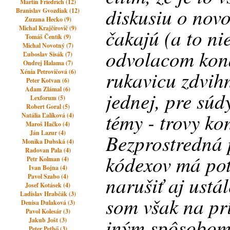
Martin Friedrich (12)
diskusiu o novo
Branislav Gvozdiak (12)
Zuzana Hecko (9)
Michal Krajčírovič (9)
čakajú (a to ni
Tomáš Čentík (9)
Michal Novotný (7)
odvolacom kon
Ľuboslav Sisák (7)
Ondrej Halama (7)
rukavicu zdvihn
Xénia Petrovičová (6)
Peter Kotvan (6)
Adam Zlámal (6)
jednej, pre súd
Lexforum (5)
Robert Goral (5)
témy - trovy ko
Natália Ľalíková (4)
Maroš Hačko (4)
Ján Lazur (4)
Bezprostredná 
Monika Dubská (4)
Radovan Pala (4)
kódexov má pot
Petr Kolman (4)
Ivan Bojna (4)
narušiť aj ustá
Pavol Szabo (4)
Josef Kotásek (4)
Ladislav Hrabčák (3)
som však na prí
Denisa Dulaková (3)
Pavol Kolesár (3)
iným spôsobom
Jakub Jošt (3)
Peter Pethő (3)