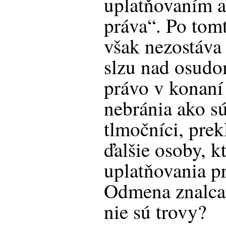
uplatňovaním 
práva“. Po tom
však nezostáva 
slzu nad osudo
právo v konaní
nebránia ako sú
tlmočníci, prek
ďalšie osoby, k
uplatňovania pr
Odmena znalca 
nie sú trovy?