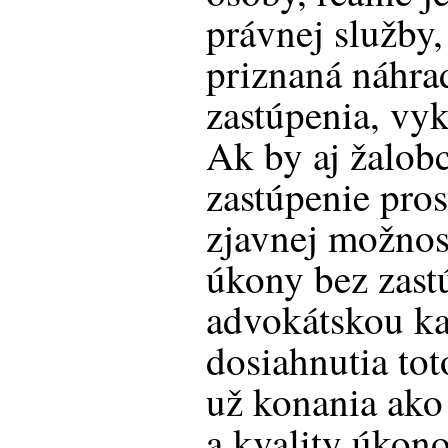
právnej služby,
priznaná náhra
zastúpenia, vy
Ak by aj žalobc
zastúpenie pros
zjavnej možnost
úkony bez zast
advokátskou ka
dosiahnutia to
už konania ako
a kvality úkon