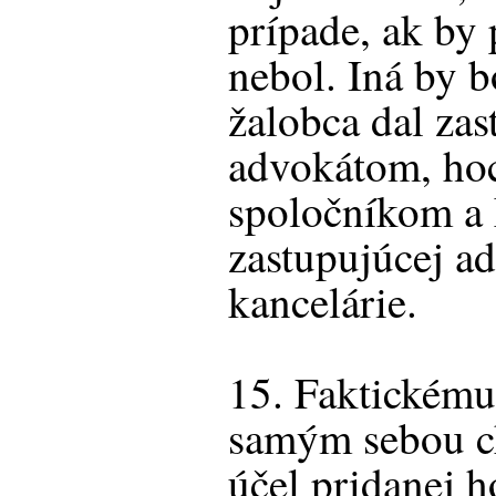
prípade, ak by
nebol. Iná by b
žalobca dal zas
advokátom, hoc
spoločníkom a 
zastupujúcej a
kancelárie.
15. Faktickému
samým sebou c
účel pridanej 