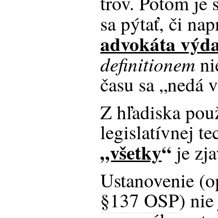
trov. Potom je
sa pýtať, či nap
advokáta výd
definitionem
nie
času sa „nedá v
Z hľadiska pou
legislatívnej t
„všetky
“
je zj
Ustanovenie (o
§137 OSP
) nie