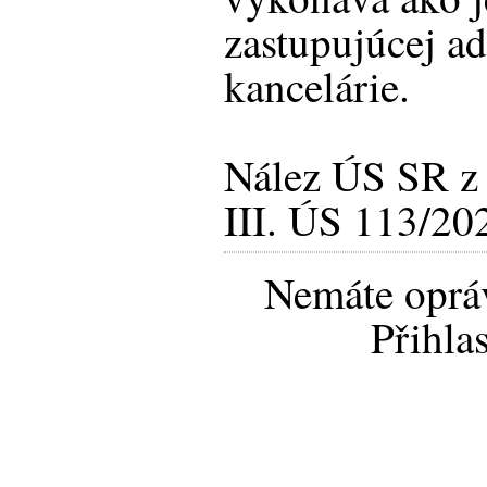
zastupujúcej a
kancelárie.
Nález ÚS SR z 1
III. ÚS 113/20
Nemáte opráv
Přihla