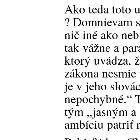
Ako teda toto 
? Domnievam sa
nič iné ako nebr
tak vážne a par
ktorý uvádza, 
zákona nesmie 
je v jeho slová
nepochybné.“ T
tým „jasným a
ambíciu patriť