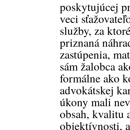
poskytujúcej p
veci sťažovate
služby, za ktor
priznaná náhra
zastúpenia, ma
sám žalobca ak
formálne ako k
advokátskej kan
úkony mali ne
obsah, kvalitu 
objektívnosti, 