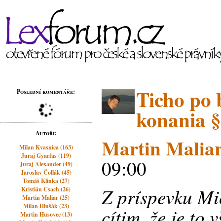
Ticho po 
Poslední komentáře:
konania §
Autoři:
Martin Malia
Milan Kvasnica (163)
Juraj Gyarfas (119)
09:00
Juraj Alexander (49)
Jaroslav Čollák (45)
Tomáš Klinka (27)
Z príspevku Mi
Kristián Csach (26)
Martin Maliar (25)
Milan Hlušák (23)
cítim, že je to
Martin Husovec (13)