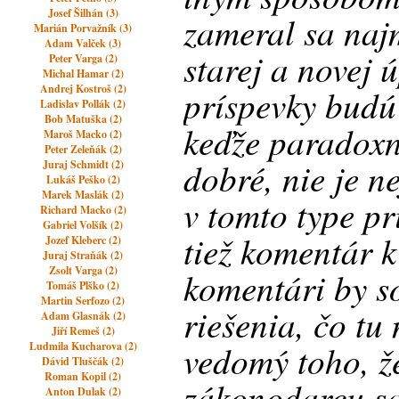
Josef Šilhán (3)
zameral sa naj
Marián Porvažník (3)
Adam Valček (3)
starej a novej 
Peter Varga (2)
Michal Hamar (2)
Andrej Kostroš (2)
príspevky budú 
Ladislav Pollák (2)
Bob Matuška (2)
keďže paradoxn
Maroš Macko (2)
Peter Zeleňák (2)
dobré, nie je n
Juraj Schmidt (2)
Lukáš Peško (2)
Marek Maslák (2)
v tomto type pr
Richard Macko (2)
Gabriel Volšík (2)
tiež komentár 
Jozef Kleberc (2)
Juraj Straňák (2)
Zsolt Varga (2)
komentári by s
Tomáš Plško (2)
Martin Serfozo (2)
riešenia, čo tu
Adam Glasnák (2)
Jiří Remeš (2)
vedomý toho, ž
Ludmila Kucharova (2)
Dávid Tluščák (2)
Roman Kopil (2)
zákonodarcu sa
Anton Dulak (2)