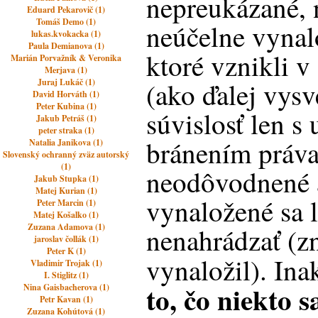
nepreukázané,
Eduard Pekarovič (1)
Tomáš Demo (1)
neúčelne vynal
lukas.kvokacka (1)
Paula Demianova (1)
ktoré vznikli v
Marián Porvažník & Veronika
Merjava (1)
Juraj Lukáč (1)
(ako ďalej vys
David Horváth (1)
Peter Kubina (1)
súvislosť len s
Jakub Petráš (1)
peter straka (1)
bránením práva
Natalia Janikova (1)
Slovenský ochranný zväz autorský
(1)
neodôvodnené 
Jakub Stupka (1)
Matej Kurian (1)
vynaložené sa 
Peter Marcin (1)
Matej Košalko (1)
Zuzana Adamova (1)
nenahrádzať (zn
jaroslav čollák (1)
Peter K (1)
vynaložil). In
Vladimir Trojak (1)
I. Stiglitz (1)
to, čo niekto 
Nina Gaisbacherova (1)
Petr Kavan (1)
Zuzana Kohútová (1)