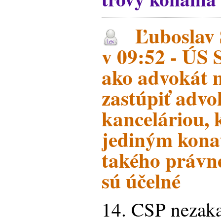
Ľuboslav 
v 09:52 - ÚS 
ako advokát 
zastúpiť adv
kanceláriou, 
jediným kona
takého právne
sú účelné
14. CSP nezaka