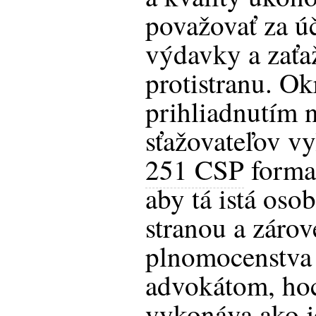
považovať za ú
výdavky a zaťa
protistranu. Ok
prihliadnutím n
sťažovateľov vy
251 CSP
formal
aby tá istá oso
stranou a zárov
plnomocenstva 
advokátom, ho
vykonáva ako j