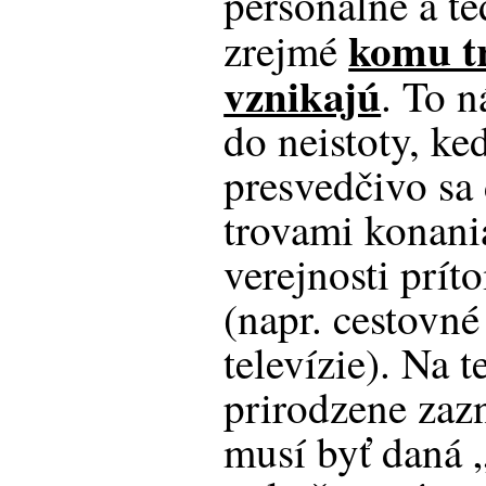
personálne a te
komu t
zrejmé
vznikajú
. To n
do neistoty, ke
presvedčivo sa
trovami konani
verejnosti prí
(napr. cestovn
televízie). Na 
prirodzene zaz
musí byť daná „