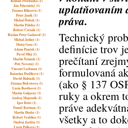
Roman Prochazka (1)
uplatňovaním 
Ján Štiavnický (1)
Zuzana Klincová (1)
Peter Janík (1)
práva.
Michal Ďubek (1)
Martin Poloha (1)
Róbert Černák (1)
Technický pro
Ruslan Peter Gadaevič (1)
Michal Jediný (1)
definície trov 
Matej Gera (1)
Adam Pauček (1)
Pavol Mlej (1)
prečítaní zrejm
Martin Šrámek (1)
Petr Novotný (1)
formulovaná ak
Vincent Lechman (1)
Katarína Dudíková (1)
David Halenák (1)
(ako
§ 137 OS
Zuzana Bukvisova (1)
Lucia Berdisová (1)
ruky a okrem to
Martin Galgoczy (1)
Andrej Majerník (1)
práve adekvátn
Igor Krist (1)
Tomáš Korman (1)
Martin Hudec (1)
všetky a to dok
Robert Vrablica (1)
Ondrej Jurišta (1)
Lucia Palková (1)