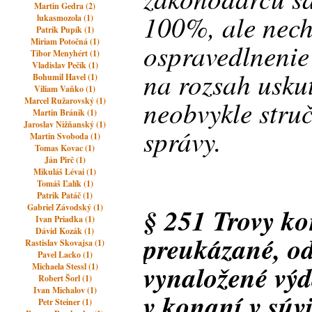
Martin Gedra (2)
100%, ale nech
lukasmozola (1)
Patrik Pupík (1)
Miriam Potočná (1)
ospravedlnenie 
Tibor Menyhért (1)
Vladislav Pečík (1)
na rozsah usku
Bohumil Havel (1)
Viliam Vaňko (1)
neobvykle stru
Marcel Ružarovský (1)
Martin Bránik (1)
Jaroslav Nižňanský (1)
správy.
Martin Svoboda (1)
Tomas Kovac (1)
Ján Pirč (1)
Mikuláš Lévai (1)
Tomáš Ľalík (1)
Patrik Patáč (1)
Gabriel Závodský (1)
§ 251 Trovy ko
Ivan Priadka (1)
Dávid Kozák (1)
preukázané, o
Rastislav Skovajsa (1)
Pavel Lacko (1)
vynaložené výd
Michaela Stessl (1)
Robert Šorl (1)
Ivan Michalov (1)
v konaní v súvi
Petr Steiner (1)