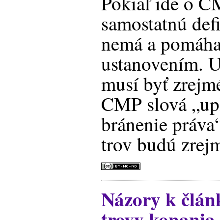
Pokiaľ ide o C
samostatnú defi
nemá a pomáha 
ustanovením. U
musí byť zrejmé
CMP slová „upl
bránenie práva“
trov budú zrej
Názory k člán
trovy konania 