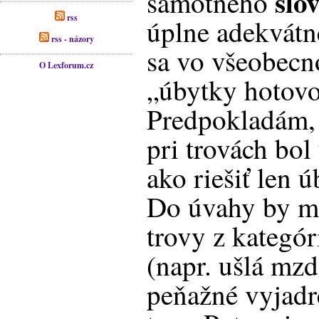
slo
samotného
rss
úplne adekvátn
rss - názory
sa vo všeobecn
O Lexforum.cz
„úbytky hotovo
Predpokladám, 
pri trovách bol
ako riešiť len 
Do úvahy by ma
trovy z kategór
(napr. ušlá mzda
peňažné vyjadr