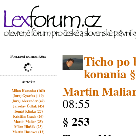
Ticho po 
Poslední komentáře:
konania §
Autoři:
Martin Malia
Milan Kvasnica (163)
Juraj Gyarfas (119)
08:55
Juraj Alexander (49)
Jaroslav Čollák (45)
Tomáš Klinka (27)
§ 253
Kristián Csach (26)
Martin Maliar (25)
Milan Hlušák (23)
Martin Husovec (13)