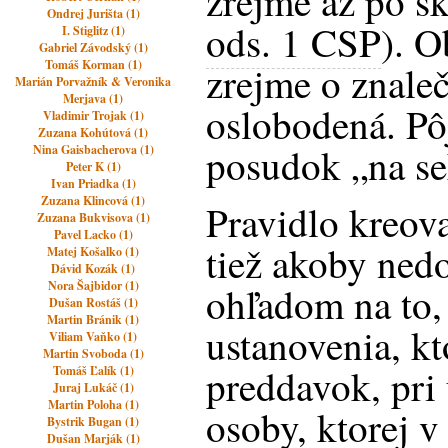
zrejme až po s
Ondrej Jurišta (1)
ods. 1 CSP
). O
I. Stiglitz (1)
Gabriel Závodský (1)
Tomáš Korman (1)
zrejme o znaleč
Marián Porvažník & Veronika
Merjava (1)
oslobodená. Pô
Vladimir Trojak (1)
Zuzana Kohútová (1)
posudok „na se
Nina Gaisbacherova (1)
Peter K (1)
Ivan Priadka (1)
Zuzana Klincová (1)
Pravidlo kreov
Zuzana Bukvisova (1)
Pavel Lacko (1)
tiež akoby ned
Matej Košalko (1)
Dávid Kozák (1)
Nora Šajbidor (1)
ohľadom na to,
Dušan Rostáš (1)
Martin Bránik (1)
ustanovenia, k
Viliam Vaňko (1)
Martin Svoboda (1)
preddavok, pri 
Tomáš Ľalík (1)
Juraj Lukáč (1)
Martin Poloha (1)
osoby, ktorej v 
Bystrik Bugan (1)
Dušan Marják (1)