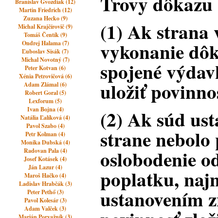
Trovy dôkazu
Branislav Gvozdiak (12)
Martin Friedrich (12)
Zuzana Hecko (9)
(1) Ak strana
Michal Krajčírovič (9)
Tomáš Čentík (9)
vykonanie dôk
Ondrej Halama (7)
Ľuboslav Sisák (7)
Michal Novotný (7)
spojené výdav
Peter Kotvan (6)
Xénia Petrovičová (6)
uložiť povinno
Adam Zlámal (6)
Robert Goral (5)
Lexforum (5)
Ivan Bojna (4)
(2) Ak súd ust
Natália Ľalíková (4)
Pavol Szabo (4)
strane nebolo
Petr Kolman (4)
Monika Dubská (4)
oslobodenie o
Radovan Pala (4)
Josef Kotásek (4)
Ján Lazur (4)
poplatku, najn
Maroš Hačko (4)
Ladislav Hrabčák (3)
ustanovením z
Peter Pethő (3)
Pavol Kolesár (3)
Adam Valček (3)
Marián Porvažník (3)