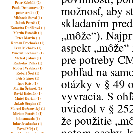
Peter Zeleňák (2)
možnosť, aby s
Paula Demianova (1)
peter straka (1)
Michaela Stessl (1)
skladaním pre
Jakub Petráš (1)
Katarína Dudíková (1)
„môže“). Najpr
Martin Estočák (1)
Peter Marcin (1)
aspekt „môže“ 
Roman Prochazka (1)
Ivan Michalov (1)
Vincent Lechman (1)
pre potreby CM
Michal Jediný (1)
Radoslav Pálka (1)
pohľad na samo
Robert Vrablica (1)
Robert Šorl (1)
Petr Steiner (1)
otázky v § 49 
Igor Krist (1)
Martin Šrámek (1)
vyvracia. S oh
David Halenák (1)
Matej Kurian (1)
uviedol v § 252
Jakub Stupka (1)
Marcel Ružarovský (1)
Miriam Potočná (1)
že použitie „m
lukasmozola (1)
lukas.kvokacka (1)
potom osoby, kt
Pavol Mlej (1)