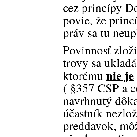
cez princípy D
povie, že princ
práv sa tu neup
Povinnosť zlož
trovy sa ukladá
nie je
ktorému
(
§357 CSP
a c
navrhnutý dôka
účastník nezlo
preddavok, môž