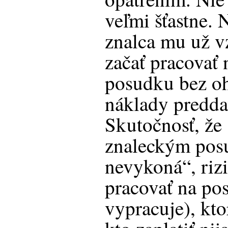
veľmi šťastne.
znalca mu už v
začať pracovať
posudku bez ohľ
náklady predd
Skutočnosť, že
znaleckým pos
nevykoná“, rizi
pracovať na pos
vypracuje), kt