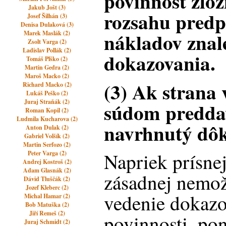
povinnosť zlož
Jakub Jošt (3)
rozsahu pred
Josef Šilhán (3)
Denisa Dulaková (3)
nákladov znal
Marek Maslák (2)
Zsolt Varga (2)
Ladislav Pollák (2)
dokazovania.
Tomáš Plško (2)
Martin Gedra (2)
Maroš Macko (2)
(3) Ak strana 
Richard Macko (2)
Lukáš Peško (2)
Juraj Straňák (2)
súdom preddav
Roman Kopil (2)
Ludmila Kucharova (2)
navrhnutý dô
Anton Dulak (2)
Gabriel Volšík (2)
Martin Serfozo (2)
Napriek prísnej
Peter Varga (2)
Andrej Kostroš (2)
Adam Glasnák (2)
zásadnej nemož
Dávid Tluščák (2)
Jozef Kleberc (2)
vedenie dokazo
Michal Hamar (2)
Bob Matuška (2)
Jiří Remeš (2)
povinnosti, po
Juraj Schmidt (2)