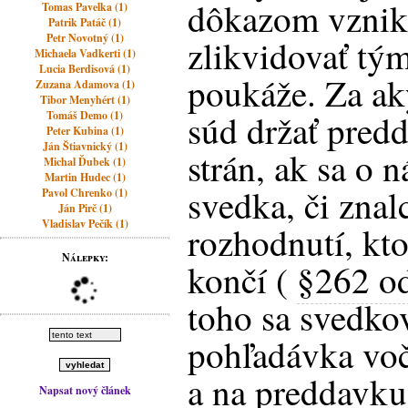
dôkazom vznik
Tomas Pavelka (1)
Patrik Patáč (1)
Petr Novotný (1)
zlikvidovať tým
Michaela Vadkerti (1)
Lucia Berdisová (1)
poukáže. Za a
Zuzana Adamova (1)
Tibor Menyhért (1)
súd držať pred
Tomáš Demo (1)
Peter Kubina (1)
Ján Štiavnický (1)
strán, ak sa o n
Michal Ďubek (1)
Martin Hudec (1)
svedka, či znal
Pavol Chrenko (1)
Ján Pirč (1)
Vladislav Pečík (1)
rozhodnutí, kt
Nálepky:
končí (
§262 o
toho sa svedkov
pohľadávka voč
a na preddavku
Napsat nový článek