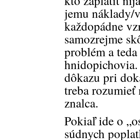
kto zaplatiť ni
jemu náklady/
každopádne vzn
samozrejme sk
problém a ted
hnidopichovia
dôkazu pri do
treba rozumieť
znalca.
Pokiaľ ide o „
súdnych poplat