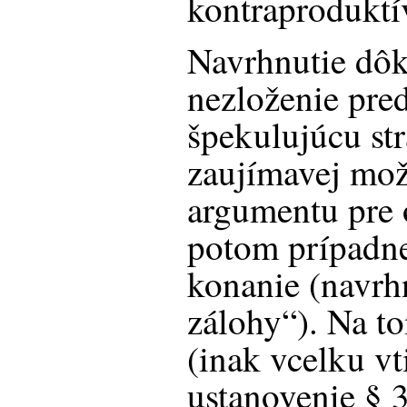
kontraproduktí
Navrhnutie dôk
nezloženie pre
špekulujúcu st
zaujímavej mož
argumentu pre 
potom prípadne
konanie (navrh
zálohy“). Na t
(inak vcelku v
ustanovenie
§ 