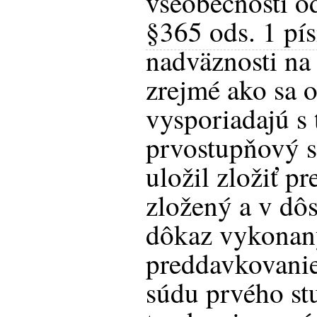
všeobecnosti o
§365 ods. 1 pí
nadväznosti na 
zrejmé ako sa 
vysporiadajú s 
prvostupňový s
uložil zložiť p
zložený a v dô
dôkaz vykonaný
preddavkovanie
súdu prvého s