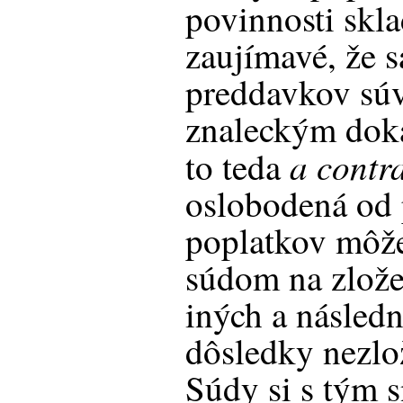
povinnosti skl
zaujímavé, že s
preddavkov súv
znaleckým dok
a contr
to teda
oslobodená od 
poplatkov môže
súdom na zlož
iných a následn
dôsledky nezlo
Súdy si s tým 