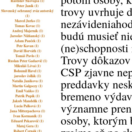
Rastislav Skovajsa (1)
Peter Janík (1)
trovy uvrhuje 
Slovenský ochranný zväz autorský
(1)
nezávideniahod
Marcel Jurko (1)
Tomas Kovac (1)
budú musieť nie
Andrej Majerník (1)
Jaroslav Nižňanský (1)
Adam Pauček (1)
(ne)schopnosti 
Petr Kavan (1)
David Horváth (1)
Trovy dôkazov 
Tomáš Pavlo (1)
Ruslan Peter Gadaevič (1)
Mikuláš Lévai (1)
CSP zjavne nep
Bohumil Havel (1)
jaroslav čollák (1)
preddavky nesk
Natalia Janikova (1)
Martin Galgoczy (1)
Emil Vaňko (1)
bremeno výdavk
Patrik Pupík (1)
Jakub Mandelík (1)
významne prená
Lucia Palková (1)
Jana Mitterpachova (1)
osoby, ktorým
Ivan Kormaník (1)
Eduard Pekarovič (1)
Matej Gera (1)
Róbert Černák (1)