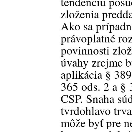
tendenciu posú
zloženia predda
Ako sa prípadn
právoplatné ro
povinnosti zlo
úvahy zrejme b
aplikácia § 389
365 ods. 2 a
§ 
CSP.
Snaha súd
tvrdohlavo trv
môže byť pre n