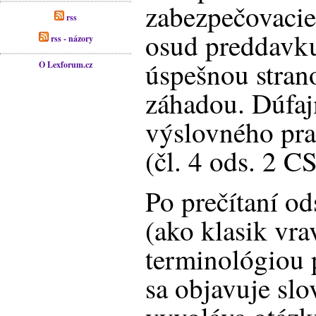
zabezpečovacie
rss
osud preddavk
rss - názory
úspešnou stran
O Lexforum.cz
záhadou. Dúfajm
výslovného pra
(čl. 4 ods. 2 C
Po prečítaní od
(ako klasik vra
terminológiou 
sa objavuje slo