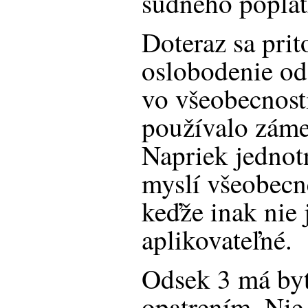
súdneho poplat
Doteraz sa pri
oslobodenie od
vo všeobecnost
používalo záme
Napriek jednot
myslí všeobecn
keďže inak nie 
aplikovateľné.
Odsek 3 má by
opatrením. Nie