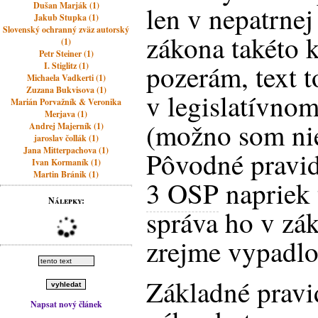
Dušan Marják (1)
len v nepatrnej 
Jakub Stupka (1)
Slovenský ochranný zväz autorský
zákona takéto k
(1)
Petr Steiner (1)
pozerám, text t
I. Stiglitz (1)
Michaela Vadkerti (1)
Zuzana Bukvisova (1)
v legislatívno
Marián Porvažník & Veronika
Merjava (1)
(možno som nie
Andrej Majerník (1)
jaroslav čollák (1)
Jana Mitterpachova (1)
Pôvodné pravi
Ivan Kormaník (1)
Martin Bránik (1)
3 OSP
napriek
Nálepky:
správa ho v zák
zrejme vypadlo
Základné pravi
Napsat nový článek