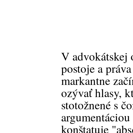
V advokátskej 
postoje a práva
markantne začí
ozývať hlasy, k
stotožnené s čo
argumentácio
konštatuje "ab