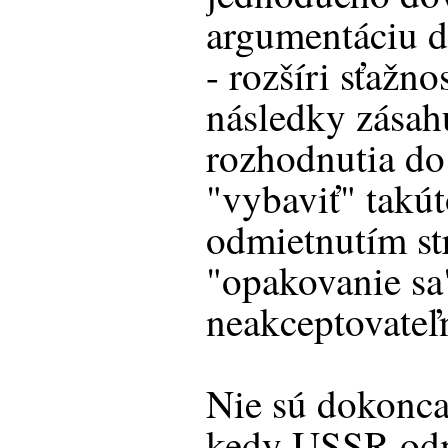
argumentáciu d
- rozšíri sťažno
následky zásah
rozhodnutia do 
"vybaviť" takút
odmietnutím s
"opakovanie sa
neakceptovateľ
Nie sú dokonca
kedy USSR odmi