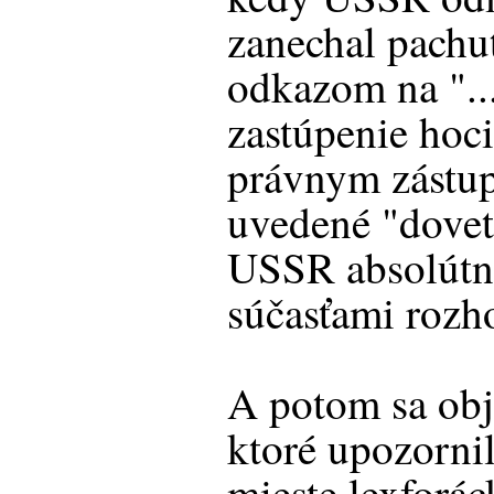
zanechal pachuť
odkazom na "...
zastúpenie hoc
právnym zástup
uvedené "dovet
USSR absolút
súčasťami roz
A potom sa obja
ktoré upozorni
mieste lexforác