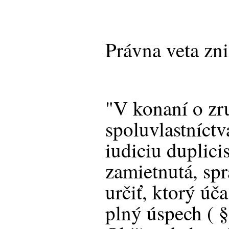
Právna veta zni
"V konaní o zr
spoluvlastníct
iudiciu duplicis
zamietnutá, sp
určiť, ktorý úč
plný úspech ( §