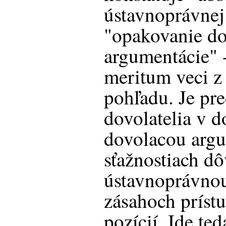
ústavnoprávnej
"opakovanie do
argumentácie" 
meritum veci z
pohľadu. Je pre
dovolatelia v 
dovolacou argu
sťažnostiach dô
ústavnoprávno
zásahoch príst
pozícií. Ide te