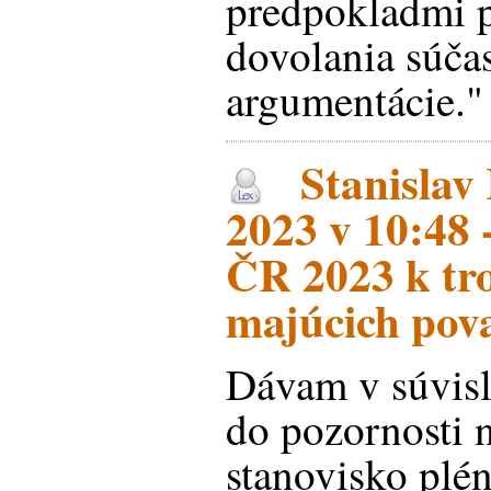
predpokladmi p
dovolania súča
argumentácie."
Stanislav
2023 v 10:48 
ČR 2023 k tr
majúcich pova
Dávam v súvisl
do pozornosti 
stanovisko plé