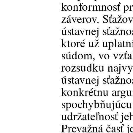
konformnosť pr
záverov. Sťažo
ústavnej sťaž
ktoré už uplatn
súdom, vo vzť
rozsudku najvys
ústavnej sťažn
konkrétnu argu
spochybňujúcu 
udržateľnosť j
Prevažná časť