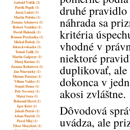
Gabriel Volšík (2)
druhé pravidlo 
Patrik Pupík (1)
Juraj Lukáč (1)
Martin Poloha (1)
náhrada sa pri
Zuzana Adamova (1)
Robert Vrablica (1)
kritéria úspec
David Halenák (1)
Roman Prochazka (1)
vhodné v práv
Michal Ďubek (1)
lukas.kvokacka (1)
Tomáš Ľalík (1)
niektoré pravid
Martin Galgoczy (1)
Matej Kurian (1)
duplikovať, ale
Zuzana Kohútová (1)
Ján Štiavnický (1)
Miriam Potočná (1)
dokonca v jedn
Viliam Vaňko (1)
Tomáš Demo (1)
akosi zvláštne.
Petr Novotný (1)
Matej Gera (1)
Bohumil Havel (1)
Dôvodová sprá
Igor Krist (1)
Jakub Petráš (1)
Adam Pauček (1)
uvádza, ale pri
Pavol Mlej (1)
Tibor Menyhért (1)