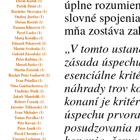
úplne rozumiem
Dávid Kozák (1)
Patrik Patáč (1)
Rastislav Skovajsa (1)
slovné spojenia
Ondrej Jurišta (1)
Dušan Rostáš (1)
mňa zostáva z
Zuzana Klincová (1)
Pavel Lacko (1)
Matej Košalko (1)
„V tomto ustan
Eduard Pekarovič (1)
Martin Svoboda (1)
Gabriel Závodský (1)
zásada úspechu
Peter Kubina (1)
Marcel Jurko (1)
esenciálne krit
Martin Estočák (1)
Ruslan Peter Gadaevič (1)
Ivan Priadka (1)
náhrady trov k
Nina Gaisbacherova (1)
Vladislav Pečík (1)
konaní je krit
Jakub Mandelík (1)
Róbert Černák (1)
Jaroslav Nižňanský (1)
úspechu prvora
Ivan Michalov (1)
Tomas Pavelka (1)
posudzovania n
Petr Kavan (1)
Peter Janík (1)
Pavol Chrenko (1)
konania, čomu 
Vincent Lechman (1)