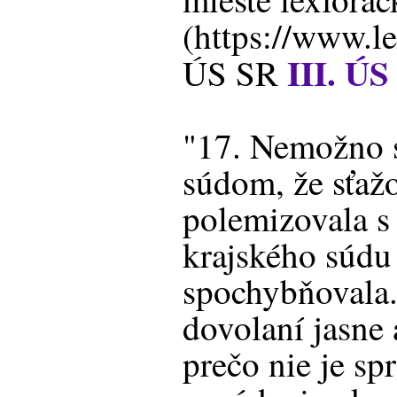
(https://www.
III. ÚS
ÚS SR
"17. Nemožno s
súdom, že sťažo
polemizovala s
krajského súdu 
spochybňovala.
dovolaní jasne 
prečo nie je sp