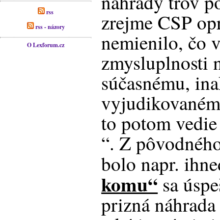
náhrady trov p
rss
zrejme CSP op
rss - názory
nemienilo, čo 
O Lexforum.cz
zmysluplnosti n
súčasnému, ina
vyjudikovanému
to potom vedie
“. Z pôvodného
bolo napr. ihn
komu“
sa úspe
prizná náhrada 