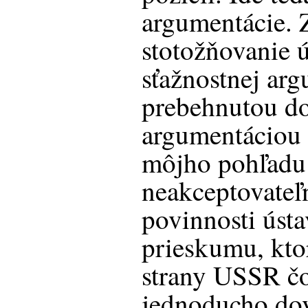
argumentácie.
stotožňovanie ú
sťažnostnej arg
prebehnutou d
argumentáciou s
môjho pohľadu
neakceptovate
povinnosti úst
prieskumu, kto
strany USSR čor
jednoducho dov