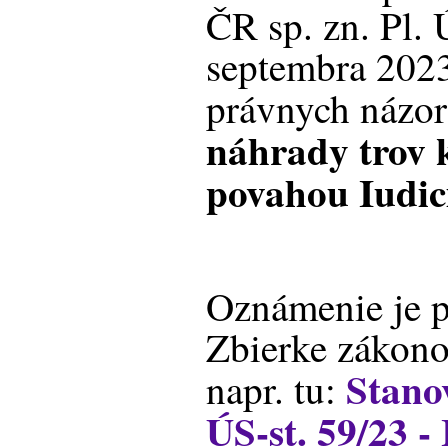
ČR sp. zn. Pl. 
septembra 2023
právnych názo
náhrady trov 
povahou Iudi
Oznámenie je p
Zbierke zákon
Stano
napr. tu:
ÚS-st. 59/23 -