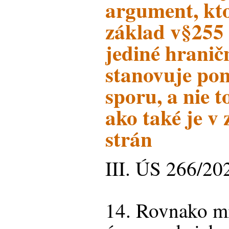
argument, kt
základ v§255
jediné hranič
stanovuje po
sporu, a nie t
ako také je v
strán
III. ÚS 266/20
14. Rovnako m