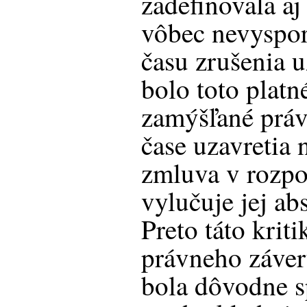
zadefinovala aj
vôbec nevyspor
času zrušenia u
bolo toto platn
zamýšľané práv
čase uzavretia
zmluva v rozpo
vylučuje jej ab
Preto táto krit
právneho záver
bola dôvodne s