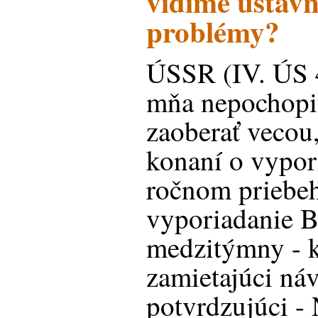
vidíme ústav
problémy?
ÚSSR (IV. ÚS 
mňa nepochopit
zaoberať vecou,
konaní o vypo
ročnom priebe
vyporiadanie 
medzitýmny - kr
zamietajúci náv
potvrdzujúci -