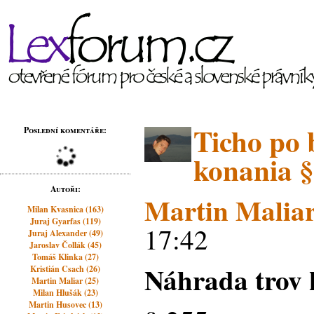
Ticho po 
Poslední komentáře:
konania §
Autoři:
Martin Malia
Milan Kvasnica (163)
Juraj Gyarfas (119)
17:42
Juraj Alexander (49)
Jaroslav Čollák (45)
Tomáš Klinka (27)
Náhrada trov 
Kristián Csach (26)
Martin Maliar (25)
Milan Hlušák (23)
Martin Husovec (13)