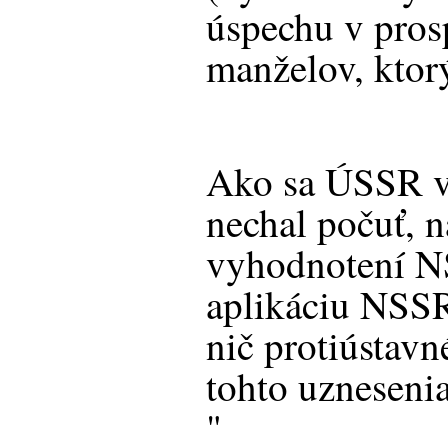
úspechu v pros
manželov, ktorý
Ako sa ÚSSR v
nechal počuť, 
vyhodnotení N
aplikáciu NSSR
nič protiústavn
tohto uznesenia
"