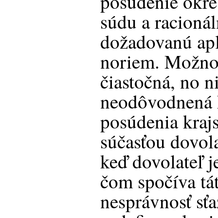
posúdenie okre
súdu a racioná
dožadovanú apl
noriem. Možno t
čiastočná, no n
neodôvodnená 
posúdenia kraj
súčasťou dovol
keď dovolateľ j
čom spočíva tá
nesprávnosť sťa