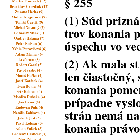
§ 255
Martin Friedrich (12)
Branislav Gvozdiak (12)
Zuzana Hecko (9)
(1) Súd prizn
Michal Krajčírovič (9)
Tomáš Čentík (9)
trov konania 
Michal Novotný (7)
Ľuboslav Sisák (7)
Ondrej Halama (7)
úspechu vo vec
Peter Kotvan (6)
Xénia Petrovičová (6)
Adam Zlámal (6)
(2) Ak mala st
Lexforum (5)
Robert Goral (5)
Pavol Szabo (4)
len čiastočný,
Maroš Hačko (4)
Josef Kotásek (4)
konania pomer
Ivan Bojna (4)
Petr Kolman (4)
prípadne vyslo
Monika Dubská (4)
Ján Lazur (4)
Radovan Pala (4)
strán nemá na
Natália Ľalíková (4)
Jakub Jošt (3)
konania právo
Pavol Kolesár (3)
Adam Valček (3)
Ladislav Hrabčák (3)
Peter Pethő (3)