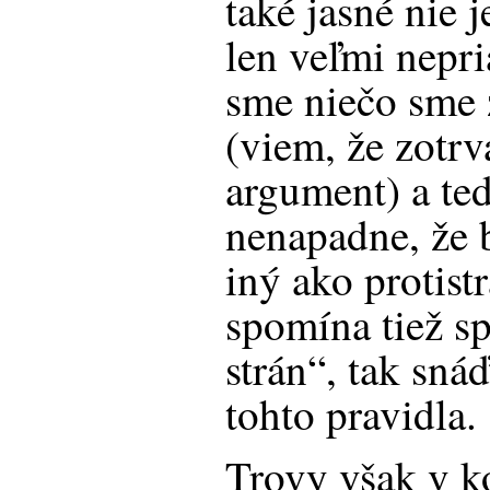
také jasné nie 
len veľmi nepri
sme niečo sme
(viem, že zotrv
argument) a te
nenapadne, že 
iný ako protist
spomína tiež s
strán“, tak sná
tohto pravidla.
Trovy však v k