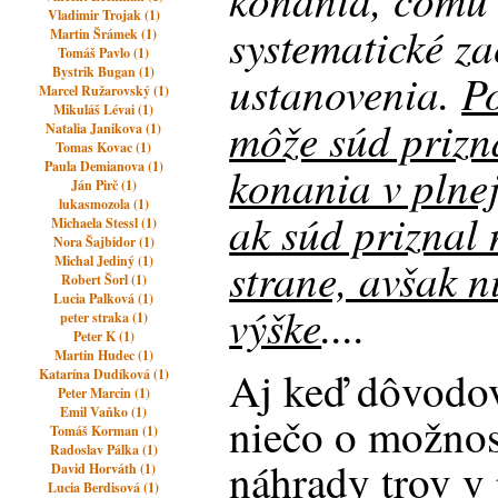
Vladimir Trojak (1)
systematické za
Martin Šrámek (1)
Tomáš Pavlo (1)
Bystrik Bugan (1)
ustanovenia.
Po
Marcel Ružarovský (1)
Mikuláš Lévai (1)
môže súd prizn
Natalia Janikova (1)
Tomas Kovac (1)
Paula Demianova (1)
konania v plnej
Ján Pirč (1)
lukasmozola (1)
ak súd priznal
Michaela Stessl (1)
Nora Šajbidor (1)
strane, avšak n
Michal Jediný (1)
Robert Šorl (1)
Lucia Palková (1)
výške
....
peter straka (1)
Peter K (1)
Martin Hudec (1)
Aj keď dôvodov
Katarína Dudíková (1)
Peter Marcin (1)
Emil Vaňko (1)
niečo o možnost
Tomáš Korman (1)
Radoslav Pálka (1)
náhrady trov v
David Horváth (1)
Lucia Berdisová (1)