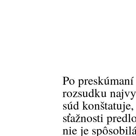
Po preskúmaní
rozsudku najvyš
súd konštatuje,
sťažnosti predl
nie je spôsobila