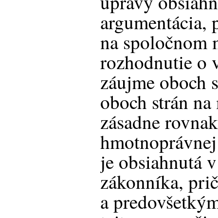
úpravy obsiahn
argumentácia, p
na spoločnom m
rozhodnutie o 
záujme oboch st
oboch strán na
zásadne rovnak
hmotnoprávnej 
je obsiahnutá 
zákonníka, prič
a predovšetkým 