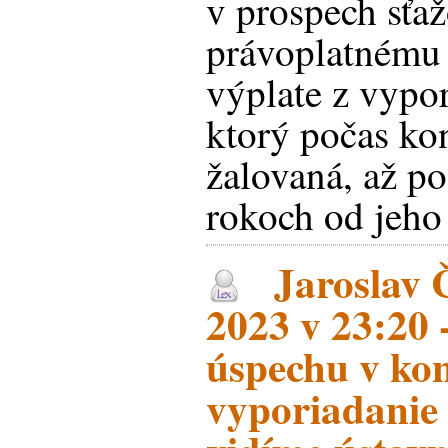
v prospech sťa
právoplatnému
výplate z vypo
ktorý počas ko
žalovaná, až po
rokoch od jeho 
Jaroslav Č
2023 v 23:20
úspechu v ko
vyporiadanie