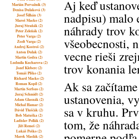
Aj keď ustanov
Marián Porvažník (3)
Denisa Dulaková (3)
nadpisu) malo 
Josef Šilhán (3)
Maroš Macko (2)
náhrady trov k
Juraj Straňák (2)
Peter Zeleňák (2)
Peter Varga (2)
všeobecnosti, n
Zsolt Varga (2)
Andrej Kostroš (2)
vecne rieši zre
Anton Dulak (2)
Martin Gedra (2)
Ludmila Kucharova (2)
trov konania le
Jozef Kleberc (2)
Tomáš Plško (2)
Richard Macko (2)
Ak sa začítame
Roman Kopil (2)
Martin Serfozo (2)
ustanovenia, vy
Juraj Schmidt (2)
Adam Glasnák (2)
Michal Hamar (2)
sa v kruhu. Prv
Dávid Tluščák (2)
Bob Matuška (2)
tom, že náhrad
Ladislav Pollák (2)
Jiří Remeš (2)
Lukáš Peško (2)
pomerne podľa 
Marek Maslák (2)