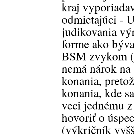
kraj vyporiada
odmietajúci - 
judikovania vý
forme ako býva
BSM zvykom (ž
nemá nárok na 
konania, pretož
konania, kde sa
veci jednému z
hovoriť o úspec
(výkričník vyšš