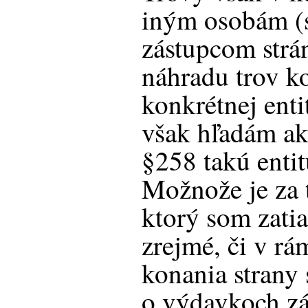
iným osobám (
zástupcom strá
náhradu trov k
konkrétnej enti
však hľadám ak
§258 takú entit
Možnože je za 
ktorý som zatia
zrejmé, či v rá
konania strany 
o výdavkoch zá