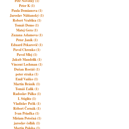
Petr Novotný (1)
Peter K (1)
Paula Demianova (1)
Jaroslav Nižňanský (1)
Robert Vrablica (1)
Tomáš Demo (1)
Matej Gera (1)
Zuzana Adamova (1)
Peter Janík (1)
Eduard Pekarovič (1)
Pavol Chrenko (1)
Pavol Mlej (1)
Jakub Mandelík (1)
Vincent Lechman (1)
Dušan Rostáš (1)
peter straka (1)
Emil Vaňko (1)
Martin Bránik (1)
Tomáš Ľalík (1)
Radoslav Pálka (1)
I. Stiglitz (1)
Vladislav Pečík (1)
Róbert Černák (1)
Ivan Priadka (1)
Miriam Potočná (1)
jaroslav čollák (1)
Martin Poloha (1)