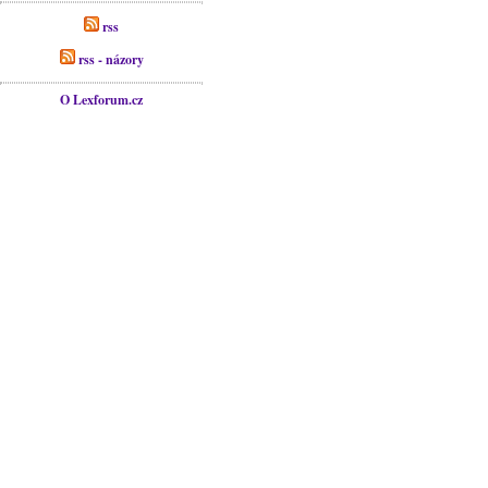
rss
rss - názory
O Lexforum.cz