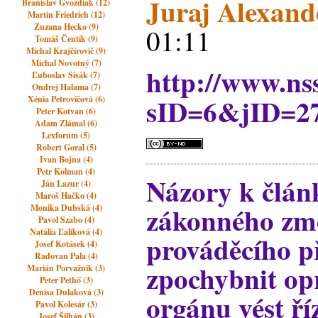
Juraj Alexand
Branislav Gvozdiak (12)
Martin Friedrich (12)
Zuzana Hecko (9)
01:11
Tomáš Čentík (9)
Michal Krajčírovič (9)
Michal Novotný (7)
http://www.ns
Ľuboslav Sisák (7)
Ondrej Halama (7)
sID=6&jID=2
Xénia Petrovičová (6)
Peter Kotvan (6)
Adam Zlámal (6)
Lexforum (5)
Robert Goral (5)
Ivan Bojna (4)
Petr Kolman (4)
Názory k člán
Ján Lazur (4)
Maroš Hačko (4)
zákonného zm
Monika Dubská (4)
Pavol Szabo (4)
Natália Ľalíková (4)
prováděcího p
Josef Kotásek (4)
Radovan Pala (4)
zpochybnit op
Marián Porvažník (3)
Peter Pethő (3)
Denisa Dulaková (3)
orgánu vést ří
Pavol Kolesár (3)
Josef Šilhán (3)