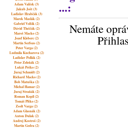
...:
Adam Valček (3)
Jakub Jošt (3)
Ladislav Hrabčák (3)
Marek Maslák (2)
Gabriel Volšík (2)
Nemáte opráv
Dávid Tluščák (2)
Maroš Macko (2)
Přihla
Jozef Kleberc (2)
Martin Serfozo (2)
Peter Varga (2)
Ludmila Kucharova (2)
Ladislav Pollák (2)
Peter Zeleňák (2)
Lukáš Peško (2)
Juraj Schmidt (2)
Richard Macko (2)
Bob Matuška (2)
Michal Hamar (2)
Juraj Straňák (2)
Roman Kopil (2)
Tomáš Plško (2)
Zsolt Varga (2)
Adam Glasnák (2)
Anton Dulak (2)
Andrej Kostroš (2)
Martin Gedra (2)