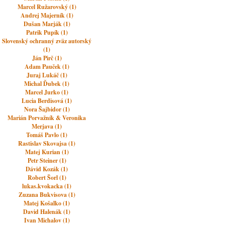
Marcel Ružarovský (1)
Andrej Majerník (1)
Dušan Marják (1)
Patrik Pupík (1)
Slovenský ochranný zväz autorský
(1)
Ján Pirč (1)
Adam Pauček (1)
Juraj Lukáč (1)
Michal Ďubek (1)
Marcel Jurko (1)
Lucia Berdisová (1)
Nora Šajbidor (1)
Marián Porvažník & Veronika
Merjava (1)
Tomáš Pavlo (1)
Rastislav Skovajsa (1)
Matej Kurian (1)
Petr Steiner (1)
Dávid Kozák (1)
Robert Šorl (1)
lukas.kvokacka (1)
Zuzana Bukvisova (1)
Matej Košalko (1)
David Halenák (1)
Ivan Michalov (1)