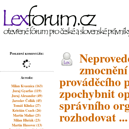
Neproved
Poslední komentáře:
zmocnění
prováděcího 
Autoři:
Milan Kvasnica (163)
zpochybnit o
Juraj Gyarfas (119)
Juraj Alexander (49)
správního org
Jaroslav Čollák (45)
Tomáš Klinka (27)
Kristián Csach (26)
rozhodovat ...
Martin Maliar (25)
Milan Hlušák (23)
Martin Husovec (13)