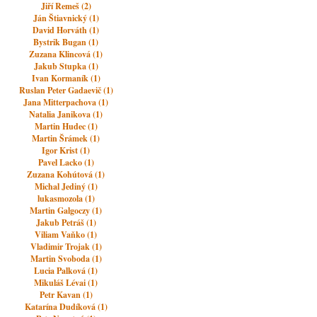
Jiří Remeš (2)
Ján Štiavnický (1)
David Horváth (1)
Bystrik Bugan (1)
Zuzana Klincová (1)
Jakub Stupka (1)
Ivan Kormaník (1)
Ruslan Peter Gadaevič (1)
Jana Mitterpachova (1)
Natalia Janikova (1)
Martin Hudec (1)
Martin Šrámek (1)
Igor Krist (1)
Pavel Lacko (1)
Zuzana Kohútová (1)
Michal Jediný (1)
lukasmozola (1)
Martin Galgoczy (1)
Jakub Petráš (1)
Viliam Vaňko (1)
Vladimir Trojak (1)
Martin Svoboda (1)
Lucia Palková (1)
Mikuláš Lévai (1)
Petr Kavan (1)
Katarína Dudíková (1)