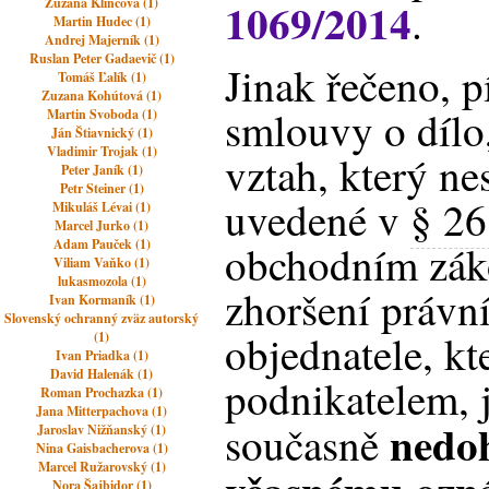
1069/2014
Zuzana Klincová (1)
.
Martin Hudec (1)
Andrej Majerník (1)
Ruslan Peter Gadaevič (1)
Jinak řečeno, 
Tomáš Ľalík (1)
Zuzana Kohútová (1)
smlouvy o dílo,
Martin Svoboda (1)
Ján Štiavnický (1)
Vladimir Trojak (1)
vztah, který n
Peter Janík (1)
Petr Steiner (1)
uvedené v
§ 26
Mikuláš Lévai (1)
Marcel Jurko (1)
Adam Pauček (1)
obchodním zák
Viliam Vaňko (1)
lukasmozola (1)
zhoršení právn
Ivan Kormaník (1)
Slovenský ochranný zväz autorský
objednatele, kt
(1)
Ivan Priadka (1)
David Halenák (1)
podnikatelem, j
Roman Prochazka (1)
Jana Mitterpachova (1)
nedoh
současně
Jaroslav Nižňanský (1)
Nina Gaisbacherova (1)
Marcel Ružarovský (1)
Nora Šajbidor (1)