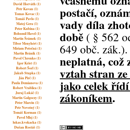
včasnému ozná
David Horváth (1)
postačí, oznám
Petr Kavan (1)
Tomas Kovac (1)
Tomáš Pavlo (1)
vady díla zhot
Matej Gera (1)
Peter Kubina (1)
době
( § 562 od
Bohumil Havel (1)
Martin Šrámek (1)
Tibor Menyhért (1)
649 obč. zák.)
Miriam Potočná (1)
Martin Bránik (1)
neplatná, což
Pavol Chrenko (1)
Igor Krist (1)
vztah stran ze
Robert Šorl (1)
Jakub Stupka (1)
Ján Pirč (1)
jako celek ří
Paula Demianova (1)
Robert Vrablica (1)
zákoníkem
.
Juraj Lukáč (1)
Martin Galgoczy (1)
Peter Marcin (1)
Petr Novotný (1)
Tomáš Korman (1)
Pavol Mlej (1)
lukas.kvokacka (1)
Dušan Rostáš (1)