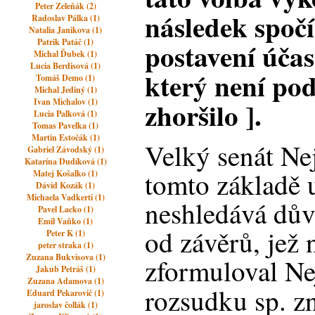
Peter Zeleňák (2)
následek spočí
Radoslav Pálka (1)
Natalia Janikova (1)
Patrik Patáč (1)
postavení úča
Michal Ďubek (1)
Lucia Berdisová (1)
který není pod
Tomáš Demo (1)
Michal Jediný (1)
zhoršilo ].
Ivan Michalov (1)
Lucia Palková (1)
Tomas Pavelka (1)
Martin Estočák (1)
Velký senát Ne
Gabriel Závodský (1)
Katarína Dudíková (1)
tomto základě u
Matej Košalko (1)
Dávid Kozák (1)
Michaela Vadkerti (1)
neshledává dův
Pavel Lacko (1)
Emil Vaňko (1)
od závěrů, jež 
Peter K (1)
peter straka (1)
Zuzana Bukvisova (1)
zformuloval Ne
Jakub Petráš (1)
Zuzana Adamova (1)
rozsudku sp. z
Eduard Pekarovič (1)
jaroslav čollák (1)