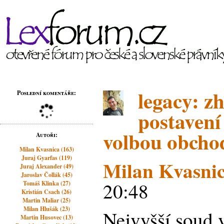
legacy: z
Poslední komentáře:
postavení
volbou obcho
Autoři:
Milan Kvasnica (163)
Juraj Gyarfas (119)
Milan Kvasni
Juraj Alexander (49)
Jaroslav Čollák (45)
20:48
Tomáš Klinka (27)
Kristián Csach (26)
Martin Maliar (25)
Milan Hlušák (23)
Nejvyšší soud 
Martin Husovec (13)