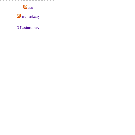
rss
rss - názory
O Lexforum.cz