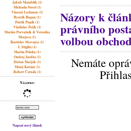
Jakub Mandelík (1)
Michaela Stessl (1)
Názory k člán
Vincent Lechman (1)
Bystrik Bugan (1)
Patrik Pupík (1)
právního posta
Vladislav Pečík (1)
Marián Porvažník & Veronika
volbou obchod
Merjava (1)
Rastislav Skovajsa (1)
I. Stiglitz (1)
Martin Poloha (1)
Ondrej Jurišta (1)
Nemáte opráv
Dušan Marják (1)
Matej Kurian (1)
Přihla
Róbert Černák (1)
Nálepky:
Napsat nový článek