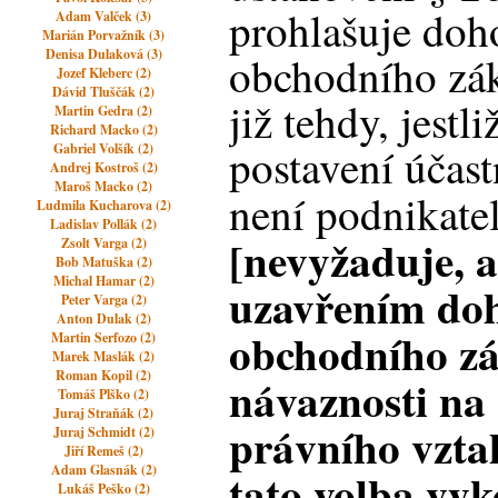
prohlašuje doh
Adam Valček (3)
Marián Porvažník (3)
Denisa Dulaková (3)
obchodního zák
Jozef Kleberc (2)
Dávid Tluščák (2)
již tehdy, jestl
Martin Gedra (2)
Richard Macko (2)
postavení účas
Gabriel Volšík (2)
Andrej Kostroš (2)
Maroš Macko (2)
není podnikat
Ludmila Kucharova (2)
Ladislav Pollák (2)
[nevyžaduje, a
Zsolt Varga (2)
Bob Matuška (2)
Michal Hamar (2)
uzavřením doh
Peter Varga (2)
Anton Dulak (2)
obchodního z
Martin Serfozo (2)
Marek Maslák (2)
Roman Kopil (2)
návaznosti na
Tomáš Plško (2)
Juraj Straňák (2)
právního vztah
Juraj Schmidt (2)
Jiří Remeš (2)
Adam Glasnák (2)
tato volba vyk
Lukáš Peško (2)