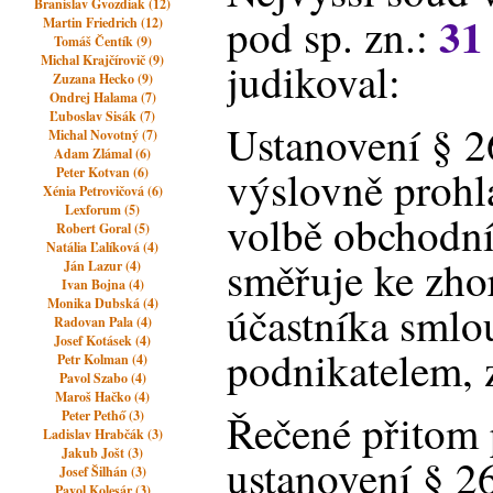
Branislav Gvozdiak (12)
31
pod sp. zn.:
Martin Friedrich (12)
Tomáš Čentík (9)
Michal Krajčírovič (9)
judikoval:
Zuzana Hecko (9)
Ondrej Halama (7)
Ľuboslav Sisák (7)
Ustanovení § 26
Michal Novotný (7)
Adam Zlámal (6)
výslovně prohl
Peter Kotvan (6)
Xénia Petrovičová (6)
Lexforum (5)
volbě obchodní
Robert Goral (5)
Natália Ľalíková (4)
směřuje ke zho
Ján Lazur (4)
Ivan Bojna (4)
Monika Dubská (4)
účastníka smlo
Radovan Pala (4)
Josef Kotásek (4)
podnikatelem, 
Petr Kolman (4)
Pavol Szabo (4)
Maroš Hačko (4)
Řečené přitom p
Peter Pethő (3)
Ladislav Hrabčák (3)
Jakub Jošt (3)
ustanovení § 26
Josef Šilhán (3)
Pavol Kolesár (3)