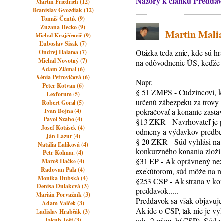
Názory k článku Preddav
Martin Friedrich (12)
Branislav Gvozdiak (12)
Tomáš Čentík (9)
Zuzana Hecko (9)
Martin Malia
Michal Krajčírovič (9)
Ľuboslav Sisák (7)
Otázka teda znie, kde sú h
Ondrej Halama (7)
Michal Novotný (7)
na odôvodnenie ÚS, keďže s
Adam Zlámal (6)
Xénia Petrovičová (6)
Napr.
Peter Kotvan (6)
§ 51 ZMPS - Cudzincovi, k
Lexforum (5)
určenú zábezpeku za trovy 
Robert Goral (5)
Ivan Bojna (4)
pokračovať a konanie zastav
Pavol Szabo (4)
§13 ZKR - Navrhovateľ je 
Josef Kotásek (4)
odmeny a výdavkov predbež
Ján Lazur (4)
§ 20 ZKR - Súd vyhlási na 
Natália Ľalíková (4)
konkurzného konania zloží
Petr Kolman (4)
§31 EP - Ak oprávnený nez
Maroš Hačko (4)
Radovan Pala (4)
exekútorom, súd môže na náv
Monika Dubská (4)
§253 CSP
- Ak strana v ko
Denisa Dulaková (3)
preddavok.....
Marián Porvažník (3)
Preddavok sa však objavuje
Adam Valček (3)
Ak ide o CSP, tak nie je v
Ladislav Hrabčák (3)
ods. 2 písm. b/ CSP). Súd 
Jakub Jošt (3)