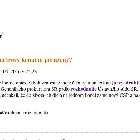
a trovy konania porazený?
3. 05. 2016 v 22:23
prvý
druhý
v inom kontexte) boli venované moje články tu na lexfore (
,
rozhodnutie
u Generálneho prokurátora SR padlo
Ústavného súdu SR. P
te nečakali, že do života ich diela na jednom konci zatne nový CSP a 
odôvodnenie rozhodnutia.