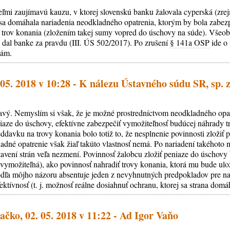
ľmi zaujímavú kauzu, v ktorej slovenskú banku žalovala cyperská (zre
 sa domáhala nariadenia neodkladného opatrenia, ktorým by bola zabez
 trov konania (zložením takej sumy vopred do úschovy na súde). Všeob
k dal banke za pravdu (III. ÚS 502/2017). Po zrušení
§ 141a OSP
ide o
bám.
 05. 2018 v 10:28 - K nálezu Ústavného súdu SR, sp. z
vý. Nemyslím si však, že je možné prostredníctvom neodkladného opat
niaze do úschovy, efektívne zabezpečiť vymožiteľnosť budúcej náhrady 
ddavku na trovy konania bolo totiž to, že nesplnenie povinnosti zložiť 
adné opatrenie však žiaľ takúto vlastnosť nemá. Po nariadení takéhoto 
tavení strán veľa nezmení. Povinnosť žalobcu zložiť peniaze do úschov
 vymožiteľná), ako povinnosť nahradiť trovy konania, ktorá mu bude ulo
odľa môjho názoru absentuje jeden z nevyhnutných predpokladov pre n
fektívnosť (t. j. možnosť reálne dosiahnuť ochranu, ktorej sa strana domá
ačko, 02. 05. 2018 v 11:22 - Ad Igor Vaňo