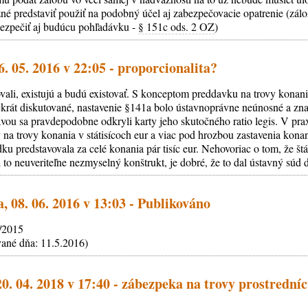
možné predstaviť použiť na podobný účel aj zabezpečovacie opatrenie (z
ezpečiť aj budúcu pohľadávku -
§ 151c ods. 2 OZ
)
6. 05. 2016 v 22:05 - proporcionalita?
ovali, existujú a budú existovať. S konceptom preddavku na trovy kona
iackrát diskutované, nastavenie §141a bolo ústavnoprávne neúnosné a z
vou sa pravdepodobne odkryli karty jeho skutočného ratio legis. V pra
 na trovy konania v státisícoch eur a viac pod hrozbou zastavenia kona
u predstavovala za celé konania pár tisíc eur. Nehovoriac o tom, že štát
to neuveriteľne nezmyselný konštrukt, je dobré, že to dal ústavný súd 
, 08. 06. 2016 v 13:03 - Publikováno
0/2015
vané dňa: 11.5.2016)
20. 04. 2018 v 17:40 - zábezpeka na trovy prostredn