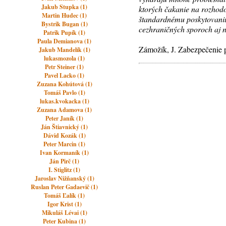
Jakub Stupka (1)
ktorých čakanie na rozhodov
Martin Hudec (1)
štandardnému poskytovaniu
Bystrik Bugan (1)
cezhraničných sporoch aj 
Patrik Pupík (1)
Paula Demianova (1)
Zámožík, J. Zabezpečenie 
Jakub Mandelík (1)
lukasmozola (1)
Petr Steiner (1)
Pavel Lacko (1)
Zuzana Kohútová (1)
Tomáš Pavlo (1)
lukas.kvokacka (1)
Zuzana Adamova (1)
Peter Janík (1)
Ján Štiavnický (1)
Dávid Kozák (1)
Peter Marcin (1)
Ivan Kormaník (1)
Ján Pirč (1)
I. Stiglitz (1)
Jaroslav Nižňanský (1)
Ruslan Peter Gadaevič (1)
Tomáš Ľalík (1)
Igor Krist (1)
Mikuláš Lévai (1)
Peter Kubina (1)