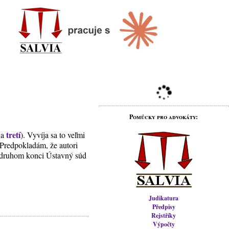
Pomůcky pro advokáty:
tretí
a
). Vyvíja sa to veľmi
redpokladám, že autori
na druhom konci Ústavný súd
Judikatura
Předpisy
Rejstříky
Výpočty