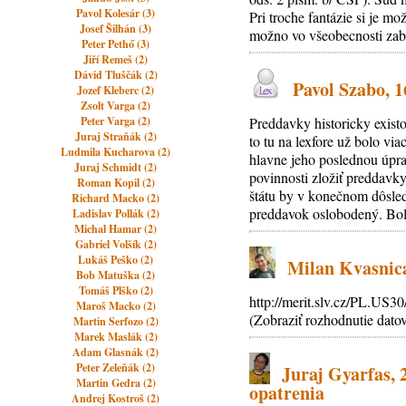
Pavol Kolesár (3)
Pri troche fantázie si je 
Josef Šilhán (3)
možno vo všeobecnosti zab
Peter Pethő (3)
Jiří Remeš (2)
Dávid Tluščák (2)
Pavol Szabo, 1
Jozef Kleberc (2)
Zsolt Varga (2)
Peter Varga (2)
Preddavky historicky exist
Juraj Straňák (2)
to tu na lexfore už bolo v
Ludmila Kucharova (2)
hlavne jeho poslednou úpra
Juraj Schmidt (2)
povinnosti zložiť preddavky
Roman Kopil (2)
štátu by v konečnom dôsledk
Richard Macko (2)
preddavok oslobodený. Bol 
Ladislav Pollák (2)
Michal Hamar (2)
Gabriel Volšík (2)
Lukáš Peško (2)
Milan Kvasnica
Bob Matuška (2)
Tomáš Plško (2)
http://merit.slv.cz/PL.US3
Maroš Macko (2)
(Zobraziť rozhodnutie dato
Martin Serfozo (2)
Marek Maslák (2)
Adam Glasnák (2)
Peter Zeleňák (2)
Juraj Gyarfas, 
Martin Gedra (2)
opatrenia
Andrej Kostroš (2)