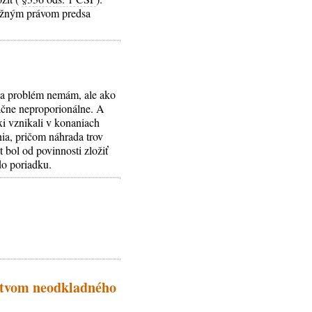
áložným právom predsa
nia problém nemám, ale ako
načne neproporionálne. A
xi vznikali v konaniach
nia, pričom náhrada trov
 bol od povinnosti zložiť
do poriadku.
íctvom neodkladného