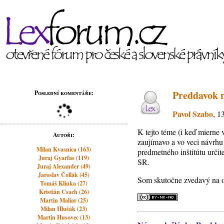
Preddavok n
Poslední komentáře:
Pavol Szabo
, 1
K tejto téme (i keď mierne 
Autoři:
zaujímavo a vo veci návrh
Milan Kvasnica (163)
predmetného inštitútu urči
Juraj Gyarfas (119)
SR.
Juraj Alexander (49)
Jaroslav Čollák (45)
Som skutočne zvedavý na 
Tomáš Klinka (27)
Kristián Csach (26)
Martin Maliar (25)
Milan Hlušák (23)
Martin Husovec (13)