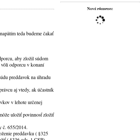
Nové předpisy:
S napätím teda budeme čakať
dporcu, aby zložil súdom
 vôli odporcu v konaní
 súdu preddavok na úhradu
rávcu aj vtedy, ak účastník
vkov v lehote určenej
ôže uložiť povinnosť zložiť
y č. 655/2014.
loženie preddavku ( §325
žiť (
§336 ods. 1 CSP
).