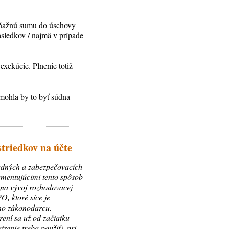
peňažnú sumu do úschovy
ásledkov / najmä v prípade
xekúcie. Plnenie totiž
 mohla by to byť súdna
striedkov na účte
ladných a zabezpečovacích
ementujúcimi tento spôsob
 na vývoj rozhodovacej
, ktoré síce je
ého zákonodarcu.
ení sa už od začiatku
renie treba použiť), pri