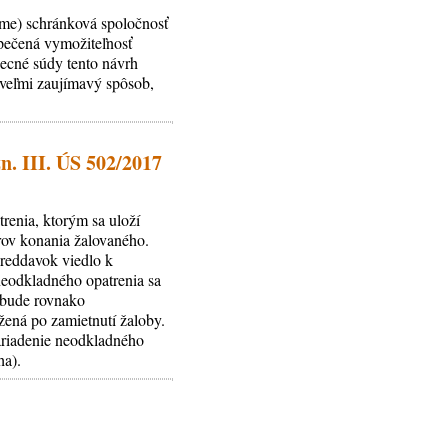
jme) schránková spoločnosť
pečená vymožiteľnosť
ecné súdy tento návrh
 veľmi zaujímavý spôsob,
n. III. ÚS 502/2017
renia, ktorým sa uloží
trov konania žalovaného.
preddavok viedlo k
neodkladného opatrenia sa
y bude rovnako
žená po zamietnutí žaloby.
ariadenie neodkladného
ha).