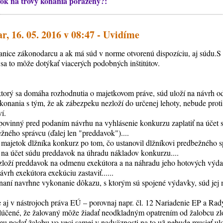
ok na trovy konania porazený?:
r, 16. 05. 2016 v 08:47 - Uvidíme
ranice zákonodarcu a ak má súd v norme otvorenú dispozíciu, aj súdu.
a to môže dotýkať viacerých podobných inštitútov.
torý sa domáha rozhodnutia o majetkovom práve, súd uloží na návrh o
konania s tým, že ak zábezpeku nezloží do určenej lehoty, nebude proti
í.
povinný pred podaním návrhu na vyhlásenie konkurzu zaplatiť na účet
ného správcu (ďalej len "preddavok")....
majetok dlžníka konkurz po tom, čo ustanovil dlžníkovi predbežného sp
 na účet súdu preddavok na úhradu nákladov konkurzu....
loží preddavok na odmenu exekútora a na náhradu jeho hotových výda
rh exekútora exekúciu zastaviť......
naní navrhne vykonanie dôkazu, s ktorým sú spojené výdavky, súd jej m
 aj v nástrojoch práva EÚ – porovnaj napr. čl. 12 Nariadenie EP a Rad
ylúčené, že žalovaný môže žiadať neodkladným opatrením od žalobcu z
mu podať žalobu vo veci samej v nadväznosti na to už nebude musieť ulo