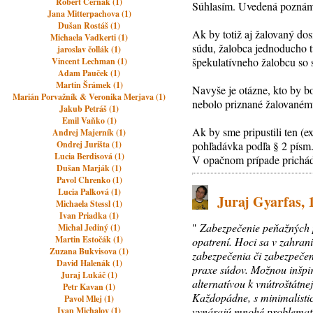
Róbert Černák (1)
Súhlasím. Uvedená poznámk
Jana Mitterpachova (1)
Dušan Rostáš (1)
Ak by totiž aj žalovaný do
Michaela Vadkerti (1)
súdu, žalobca jednoducho t
jaroslav čollák (1)
špekulatívneho žalobcu so 
Vincent Lechman (1)
Adam Pauček (1)
Martin Šrámek (1)
Navyše je otázne, kto by b
Marián Porvažník & Veronika Merjava (1)
nebolo priznané žalovanému
Jakub Petráš (1)
Emil Vaňko (1)
Ak by sme pripustili ten (e
Andrej Majerník (1)
Ondrej Jurišta (1)
pohľadávka podľa § 2 písm.
Lucia Berdisová (1)
V opačnom prípade prichád
Dušan Marják (1)
Pavol Chrenko (1)
Lucia Palková (1)
Juraj Gyarfas, 
Michaela Stessl (1)
Ivan Priadka (1)
"
Zabezpečenie peňažných p
Michal Jediný (1)
Martin Estočák (1)
opatrení. Hoci sa v zahra
Zuzana Bukvisova (1)
zabezpečenia či zabezpečen
David Halenák (1)
praxe súdov. Možnou inšpir
Juraj Lukáč (1)
alternatívou k vnútroštátn
Petr Kavan (1)
Každopádne, s minimalisti
Pavol Mlej (1)
vynárajú mnohé problematick
Ivan Michalov (1)