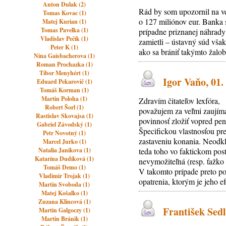
Anton Dulak (2)
Rád by som upozornil na ve
Tomas Kovac (1)
o 127 miliónov eur. Banka
Matej Kurian (1)
Tomas Pavelka (1)
prípadne priznanej náhrady
Vladislav Pečík (1)
zamietli – ústavný súd vša
Peter K (1)
ako sa brániť takýmto žalo
Nina Gaisbacherova (1)
Roman Prochazka (1)
Tibor Menyhért (1)
Igor Vaňo, 01.
Eduard Pekarovič (1)
Tomáš Korman (1)
Martin Poloha (1)
Zdravím čitateľov lexfóra,
Robert Šorl (1)
považujem za veľmi zaujíma
Rastislav Skovajsa (1)
povinnosť zložiť vopred pe
Gabriel Závodský (1)
Špecifickou vlastnosťou pre
Petr Novotný (1)
zastaveniu konania. Neodkl
Marcel Jurko (1)
Natalia Janikova (1)
teda toho vo faktickom pos
Katarína Dudíková (1)
nevymožiteľná (resp. ťažko
Tomáš Demo (1)
V takomto prípade preto p
Vladimir Trojak (1)
opatrenia, ktorým je jeho e
Martin Svoboda (1)
Matej Košalko (1)
Zuzana Klincová (1)
František Sedl
Martin Galgoczy (1)
Martin Bránik (1)