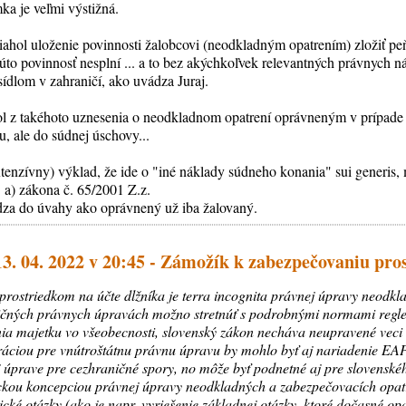
a je veľmi výstižná.
siahol uloženie povinnosti žalobcovi (neodkladným opatrením) zložiť 
úto povinnosť nesplní ... a to bez akýchkoľvek relevantných právnych n
sídlom v zahraničí, ako uvádza Juraj.
ol z takéhoto uznesenia o neodkladnom opatrení oprávneným v prípade e
, ale do súdnej úschovy...
xtenzívny) výklad, že ide o "iné náklady súdneho konania" sui generis,
 a) zákona č. 65/2001 Z.z.
za do úvahy ako oprávnený už iba žalovaný.
13. 04. 2022 v 20:45 - Zámožík k zabezpečovaniu pro
rostriedkom na účte dlžníka je terra incognita právnej úpravy neodk
ničných právnych úpravách možno stretnúť s podrobnými normami regl
ia majetku vo všeobecnosti, slovenský zákon necháva neupravené veci
áciou pre vnútroštátnu právnu úpravu by mohlo byť aj nariadenie EAPO
ej úprave pre cezhraničné spory, no môže byť podnetné aj pre slovensk
ckou koncepciou právnej úpravy neodkladných a zabezpečovacích opatr
é otázky (ako je napr. vyriešenie základnej otázky, ktoré dočasné opat