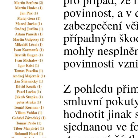
Martin Serfozo (2)
povinnost, a v
Martin Hudec (1)
Ján Pirč (1)
Matej Gera (1)
zabezpečení věř
Marcel Jurko (1)
Ondrej Jurišta (1)
případným ško
Adam Pauček (1)
Martin Galgoczy (1)
Mikuláš Lévai (1)
mohly nesplněn
Ivan Kormaník (1)
Bystrik Bugan (1)
povinnosti vzn
Ivan Michalov (1)
Igor Krist (1)
Tomas Pavelka (1)
Andrej Majerník (1)
Ján Štiavnický (1)
Z pohledu přim
Dávid Kozák (1)
Pavel Lacko (1)
smluvní pokuty
Jakub Stupka (1)
peter straka (1)
Tomáš Korman (1)
hodnotit jinak
Viliam Vaňko (1)
Gabriel Závodský (1)
sjednanou ve f
Tomáš Pavlo (1)
Tibor Menyhért (1)
Bohumil Havel (1)