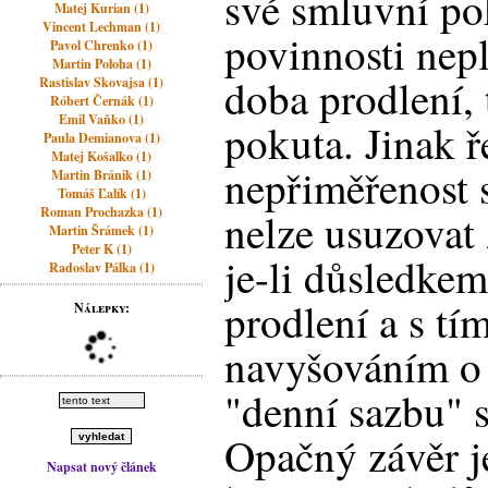
své smluvní po
Matej Kurian (1)
Vincent Lechman (1)
povinnosti nepl
Pavol Chrenko (1)
Martin Poloha (1)
doba prodlení, 
Rastislav Skovajsa (1)
Róbert Černák (1)
Emil Vaňko (1)
pokuta. Jinak ř
Paula Demianova (1)
Matej Košalko (1)
nepřiměřenost 
Martin Bránik (1)
Tomáš Ľalík (1)
Roman Prochazka (1)
nelze usuzovat 
Martin Šrámek (1)
Peter K (1)
je-li důsledke
Radoslav Pálka (1)
prodlení a s t
Nálepky:
navyšováním o 
"denní sazbu" 
Opačný závěr je
Napsat nový článek