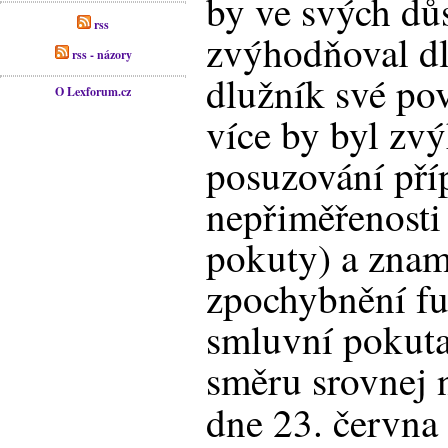
by ve svých dů
rss
zvýhodňoval dl
rss - názory
dlužník své pov
O Lexforum.cz
více by byl zv
posuzování pří
nepřiměřenosti
pokuty) a znam
zpochybnění fu
smluvní pokuta
směru srovnej 
dne 23. června