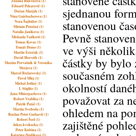
stanovené část
Zuzana Bukvisova (1)
Eduard Pekarovič (1)
sjednanou form
Dušan Marják (1)
Nina Gaisbacherova (1)
stanovenou čas
Nora Šajbidor (1)
Miriam Potočná (1)
Natalia Janikova (1)
Pevně stanove
Michaela Vadkerti (1)
Tomas Kovac (1)
ve výši několi
Tomáš Demo (1)
Martin Estočák (1)
David Horváth (1)
částky by bylo
Marián Porvažník & Veronika
Merjava (1)
současném zoh
Marcel Ružarovský (1)
Pavol Mlej (1)
okolností dané
Michal Jediný (1)
I. Stiglitz (1)
Jana Mitterpachova (1)
považovat za n
Robert Vrablica (1)
Patrik Patáč (1)
ohledem na po
Martin Svoboda (1)
Ruslan Peter Gadaevič (1)
Robert Šorl (1)
zajištěné pohle
lukas.kvokacka (1)
Peter Kubina (1)
Katarína Dudíková (1)