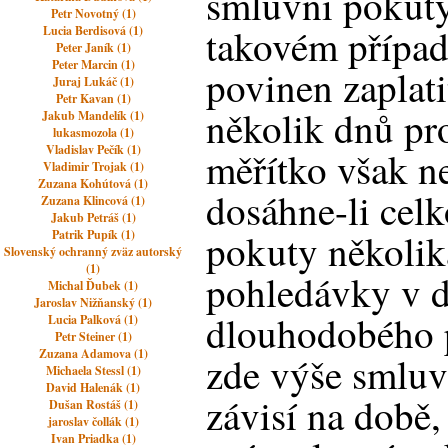
smluvní pokuty
Petr Novotný (1)
takovém případ
Lucia Berdisová (1)
Peter Janík (1)
Peter Marcin (1)
povinen zaplatit
Juraj Lukáč (1)
Petr Kavan (1)
několik dnů pro
Jakub Mandelík (1)
lukasmozola (1)
Vladislav Pečík (1)
měřítko však ne
Vladimir Trojak (1)
Zuzana Kohútová (1)
dosáhne-li cel
Zuzana Klincová (1)
Jakub Petráš (1)
pokuty několik
Patrik Pupík (1)
Slovenský ochranný zväz autorský
(1)
pohledávky v 
Michal Ďubek (1)
Jaroslav Nižňanský (1)
dlouhodobého p
Lucia Palková (1)
Petr Steiner (1)
Zuzana Adamova (1)
zde výše smluv
Michaela Stessl (1)
David Halenák (1)
závisí na době,
Dušan Rostáš (1)
jaroslav čollák (1)
Ivan Priadka (1)