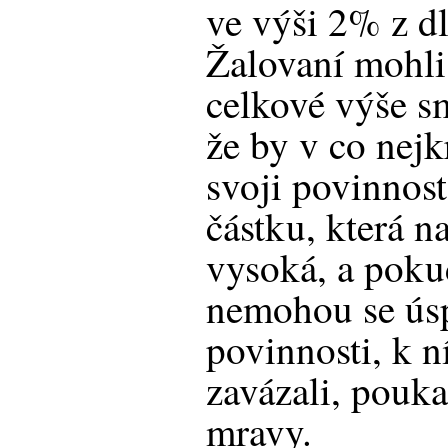
ve výši 2% z d
Žalovaní mohli 
celkové výše s
že by v co nejk
svoji povinnost
částku, která n
vysoká, a pokud
nemohou se úsp
povinnosti, k n
zavázali, pouk
mravy.