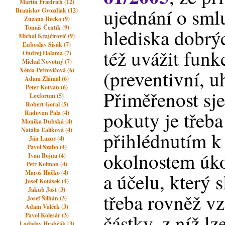
Martin Friedrich (12)
ujednání o sml
Branislav Gvozdiak (12)
Zuzana Hecko (9)
Tomáš Čentík (9)
hlediska dobrý
Michal Krajčírovič (9)
Ľuboslav Sisák (7)
též uvážit fun
Ondrej Halama (7)
Michal Novotný (7)
Xénia Petrovičová (6)
(preventivní, u
Adam Zlámal (6)
Peter Kotvan (6)
Přiměřenost sj
Lexforum (5)
Robert Goral (5)
pokuty je třeba
Radovan Pala (4)
Monika Dubská (4)
Natália Ľalíková (4)
přihlédnutím 
Ján Lazur (4)
Pavol Szabo (4)
okolnostem úk
Ivan Bojna (4)
Petr Kolman (4)
Maroš Hačko (4)
a účelu, který 
Josef Kotásek (4)
Jakub Jošt (3)
třeba rovněž vzí
Josef Šilhán (3)
Adam Valček (3)
částky, z níž lz
Pavol Kolesár (3)
Ladislav Hrabčák (3)