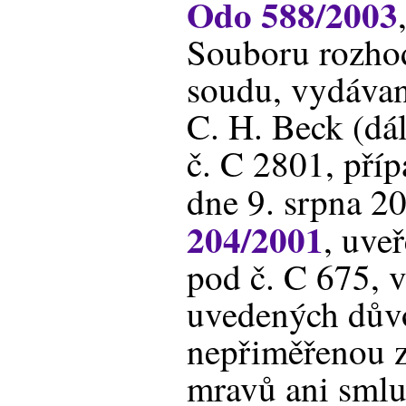
Odo 588/2003
Souboru rozho
soudu, vydávan
C. H. Beck (dá
č. C 2801, pří
dne 9. srpna 20
204/2001
, uve
pod č. C 675, 
uvedených dův
nepřiměřenou z
mravů ani smlu