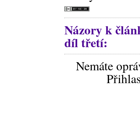
Názory k člán
díl třetí:
Nemáte opráv
Přihla