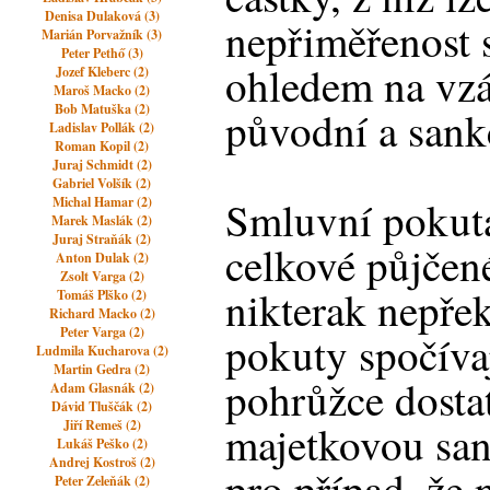
Denisa Dulaková (3)
nepřiměřenost 
Marián Porvažník (3)
Peter Pethő (3)
ohledem na vz
Jozef Kleberc (2)
Maroš Macko (2)
Bob Matuška (2)
původní a sank
Ladislav Pollák (2)
Roman Kopil (2)
Juraj Schmidt (2)
Gabriel Volšík (2)
Smluvní pokuta
Michal Hamar (2)
Marek Maslák (2)
Juraj Straňák (2)
celkové půjčen
Anton Dulak (2)
Zsolt Varga (2)
nikterak nepře
Tomáš Plško (2)
Richard Macko (2)
Peter Varga (2)
pokuty spočíva
Ludmila Kucharova (2)
Martin Gedra (2)
pohrůžce dosta
Adam Glasnák (2)
Dávid Tluščák (2)
Jiří Remeš (2)
majetkovou san
Lukáš Peško (2)
Andrej Kostroš (2)
pro případ, že 
Peter Zeleňák (2)