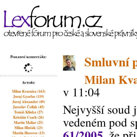
Smluvní p
Poslední komentáře:
Milan Kva
Autoři:
v 11:04
Milan Kvasnica (163)
Juraj Gyarfas (119)
Juraj Alexander (49)
Nejvyšší soud j
Jaroslav Čollák (45)
Tomáš Klinka (27)
vedeném pod sp
Kristián Csach (26)
Martin Maliar (25)
Milan Hlušák (23)
61/2005
, že př
Martin Husovec (13)