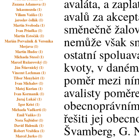
avaláta, a zapla
Zuzana Adamova (1)
lukasmozola (1)
avalů za akcept
Viliam Vaňko (1)
jaroslav čollák (1)
směnečně žalov
Martin Svoboda (1)
Ivan Priadka (1)
Martin Estočák (1)
nemůže však sm
Marián Porvažník & Veronika
Merjava (1)
ostatní spoluav
Martin Hudec (1)
Michaela Stessl (1)
kvoty, v daném 
Marcel Ružarovský (1)
Ján Štiavnický (1)
Vincent Lechman (1)
poměr mezi ním
Tibor Menyhért (1)
Ivan Michalov (1)
avalisty poměr
Matej Kurian (1)
Ivan Kormaník (1)
Juraj Lukáč (1)
obecnoprávním 
Igor Krist (1)
Michaela Vadkerti (1)
řešiti jej obec
Emil Vaňko (1)
Nora Šajbidor (1)
Švamberg, G. N
David Halenák (1)
Robert Vrablica (1)
Marcel Jurko (1)