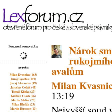
Nárok sm
Poslední komentáře:
rukojmího
avalům
Autoři:
Milan Kvasnica (163)
Juraj Gyarfas (119)
Milan Kvasni
Juraj Alexander (49)
Jaroslav Čollák (45)
13:19
Tomáš Klinka (27)
Kristián Csach (26)
Martin Maliar (25)
Milan Hlušák (23)
Nejvyšší soud 
Martin Husovec (13)