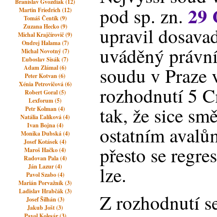
Branislav Gvozdiak (12)
29 
pod sp. zn.
Martin Friedrich (12)
Tomáš Čentík (9)
Zuzana Hecko (9)
upravil dosava
Michal Krajčírovič (9)
Ondrej Halama (7)
uváděný právní
Michal Novotný (7)
Ľuboslav Sisák (7)
soudu v Praze 
Adam Zlámal (6)
Peter Kotvan (6)
Xénia Petrovičová (6)
rozhodnutí 5 C
Robert Goral (5)
Lexforum (5)
tak, že sice s
Petr Kolman (4)
Natália Ľalíková (4)
Ivan Bojna (4)
ostatním avalům
Monika Dubská (4)
Josef Kotásek (4)
přesto se regr
Maroš Hačko (4)
Radovan Pala (4)
Ján Lazur (4)
lze.
Pavol Szabo (4)
Marián Porvažník (3)
Ladislav Hrabčák (3)
Z rozhodnutí s
Josef Šilhán (3)
Jakub Jošt (3)
Pavol Kolesár (3)