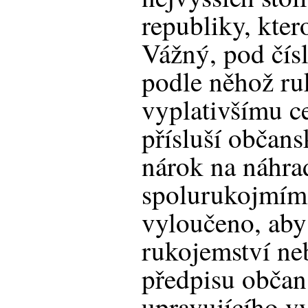
republiky, kter
Vážný, pod čí
podle něhož r
vyplativšímu c
přísluší občan
nárok na náhra
spolurukojmím 
vyloučeno, ab
rukojemství ne
předpisu občan
upravujícího v