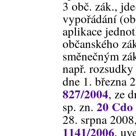
3 obč. zák., jde
vypořádání (ob
aplikace jednot
občanského zá
směnečným zák
např. rozsudky
dne 1. března 2
827/2004
, ze 
20 Cdo
sp. zn.
28. srpna 2008,
1141/2006
, uv