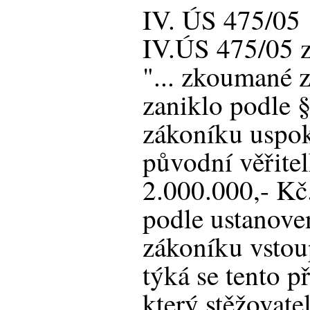
IV. ÚS 475/05
IV.ÚS 475/05 z
"... zkoumané z
zaniklo podle 
zákoníku uspo
původní věřite
2.000.000,- Kč
podle ustanove
zákoníku vstoup
týká se tento 
který stěžovate