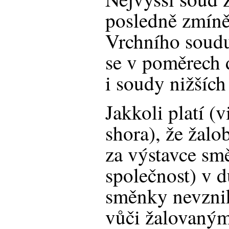
posledně zmín
Vrchního soudu
se v poměrech 
i soudy nižších
Jakkoli platí (
shora), že žal
za výstavce smě
společnost) v 
směnky nevzni
vůči žalovaným