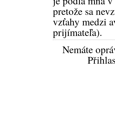
je podľa mňa v
pretože sa nev
vzťahy medzi av
prijímateľa).
Nemáte opráv
Přihla