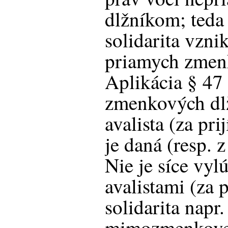
dlžníkom; teda
solidarita vzni
priamych zmen
Aplikácia § 47
zmenkových dlž
avalista (za pri
je daná (resp. 
Nie je síce vyl
avalistami (za p
solidarita napr
mimozmenkovej