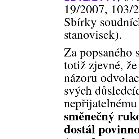
19/2007, 103/
Sbírky soudníc
stanovisek).
Za popsaného s
totiž zjevné, ž
názoru odvolac
svých důsledcí
nepřijatelnému 
směnečný ruko
dostál povinno