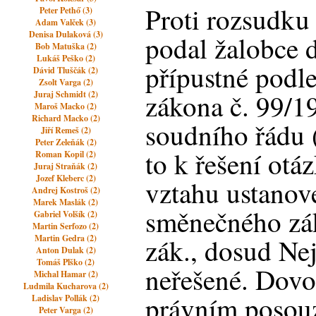
Proti rozsudku
Peter Pethő (3)
Adam Valček (3)
Denisa Dulaková (3)
podal žalobce d
Bob Matuška (2)
Lukáš Peško (2)
přípustné podl
Dávid Tluščák (2)
Zsolt Varga (2)
zákona č. 99/1
Juraj Schmidt (2)
Maroš Macko (2)
Richard Macko (2)
soudního řádu (d
Jiří Remeš (2)
Peter Zeleňák (2)
to k řešení ot
Roman Kopil (2)
Juraj Straňák (2)
Jozef Kleberc (2)
vztahu ustanoven
Andrej Kostroš (2)
Marek Maslák (2)
směnečného zák
Gabriel Volšík (2)
Martin Serfozo (2)
Martin Gedra (2)
zák., dosud N
Anton Dulak (2)
Tomáš Plško (2)
neřešené. Dovol
Michal Hamar (2)
Ludmila Kucharova (2)
právním posou
Ladislav Pollák (2)
Peter Varga (2)