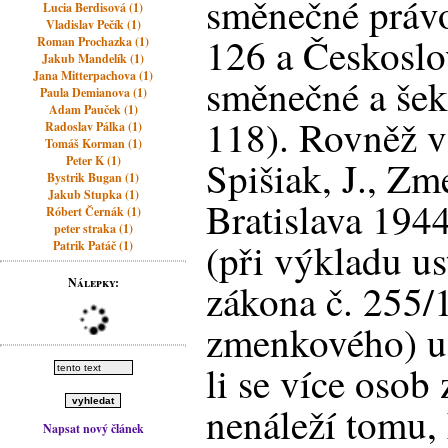
směnečné právo
Lucia Berdisová (1)
Vladislav Pečík (1)
126 a Českoslo
Roman Prochazka (1)
Jakub Mandelík (1)
Jana Mitterpachova (1)
směnečné a šeko
Paula Demianova (1)
Adam Pauček (1)
118). Rovněž v 
Radoslav Pálka (1)
Tomáš Korman (1)
Peter K (1)
Spišiak, J., Z
Bystrik Bugan (1)
Jakub Stupka (1)
Bratislava 1944
Róbert Černák (1)
peter straka (1)
(při výkladu u
Patrik Patáč (1)
Nálepky:
zákona č. 255/1
zmenkového) uza
li se více osob
nenáleží tomu
Napsat nový článek