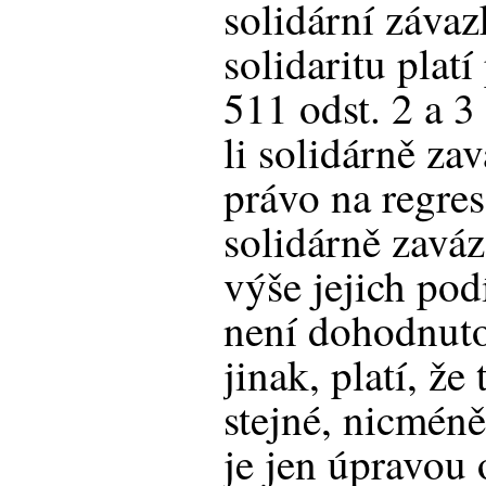
solidární závaz
solidaritu plat
511 odst. 2 a 3 
li solidárně za
právo na regres
solidárně zav
výše jejich pod
není dohodnut
jinak, platí, že
stejné, nicmén
je jen úpravou