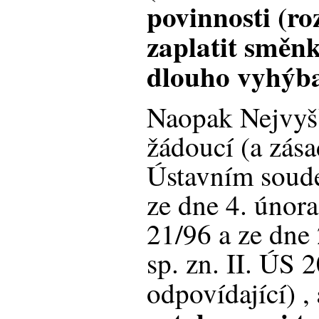
povinnosti (r
zaplatit směn
dlouho vyhýba
Naopak Nejvyšš
žádoucí (a zá
Ústavním soude
ze dne 4. února
21/96 a ze dne 
sp. zn. II. ÚS 
odpovídající) ,