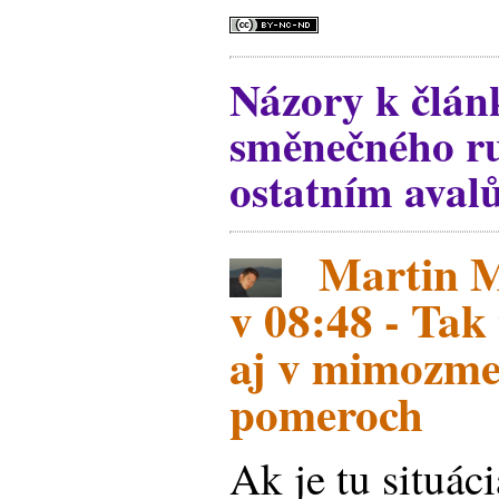
Názory k člá
směnečného r
ostatním aval
Martin Ma
v 08:48 - Tak
aj v mimozm
pomeroch
Ak je tu situác