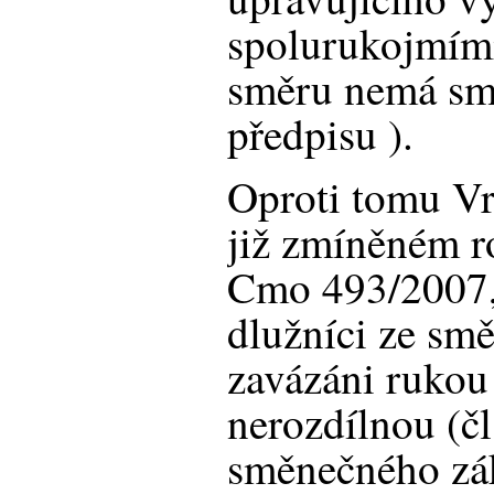
spolurukojmími
směru nemá sm
předpisu ).
Oproti tomu Vr
již zmíněném r
Cmo 493/2007, 
dlužníci ze smě
zavázáni rukou
nerozdílnou (čl.
směnečného zá