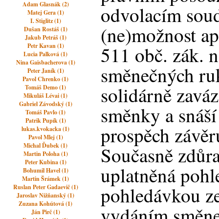
Adam Glasnák (2)
odvolacím soud
Matej Gera (1)
I. Stiglitz (1)
(ne)možnost ap
Dušan Rostáš (1)
Jakub Petráš (1)
Petr Kavan (1)
511 obč. zák. 
Lucia Palková (1)
Nina Gaisbacherova (1)
směnečných ru
Peter Janík (1)
Pavol Chrenko (1)
solidárně zaváz
Tomáš Demo (1)
Mikuláš Lévai (1)
Gabriel Závodský (1)
směnky a snáší
Tomáš Pavlo (1)
Patrik Pupík (1)
prospěch závěr
lukas.kvokacka (1)
Pavol Mlej (1)
Michal Ďubek (1)
Současně zdůra
Martin Poloha (1)
Peter Kubina (1)
uplatněná pohl
Bohumil Havel (1)
Martin Šrámek (1)
pohledávkou z
Ruslan Peter Gadaevič (1)
Jaroslav Nižňanský (1)
Zuzana Kohútová (1)
vydáním směne
Ján Pirč (1)