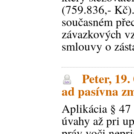
(759.836,- Kč)
současném přec
závazkových vz
smlouvy o zásta
Peter, 19.
ad pasívna zm
Aplikácia § 47
úvahy až pri up
práv voči nep