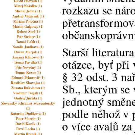
David Horváth (1)
rozkazu se nár
Matej Košalko (1)
Michal Jediný (1)
Andrej Majerník (1)
přetransformov
Miriam Potočná (1)
Martin Galgoczy (1)
občanskoprávn
Robert Šorl (1)
Petr Steiner (1)
Tomáš Ľalík (1)
Starší literatur
Natalia Janikova (1)
Dušan Marják (1)
Zuzana Klincová (1)
otázce, byť při
Tomas Pavelka (1)
Petr Novotný (1)
§ 32 odst. 3 na
Tomas Kovac (1)
Eduard Pekarovič (1)
Rastislav Skovajsa (1)
Sb., kterým se
Zuzana Bukvisova (1)
Vladimir Trojak (1)
jednotný směne
Ondrej Jurišta (1)
Slovenský ochranný zväz autorský
(1)
podle něhož v 
Katarína Dudíková (1)
Peter Marcin (1)
o více avalů za
Dávid Kozák (1)
Pavel Lacko (1)
Martin Bránik (1)