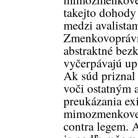
takejto dohody 
medzi avalistam
Zmenkovoprávn
abstraktné bez
vyčerpávajú up
Ak súd priznal 
voči ostatným 
preukázania exi
mimozmenkovej
contra legem. 