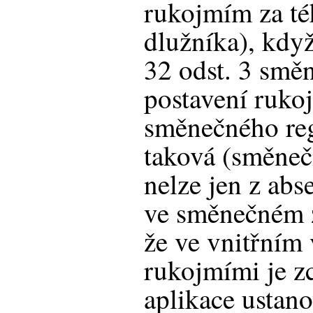
rukojmím za t
dlužníka), když
32 odst. 3 smě
postavení ruko
směnečného reg
taková (směneč
nelze jen z abs
ve směnečném 
že ve vnitřním
rukojmími je z
aplikace ustano