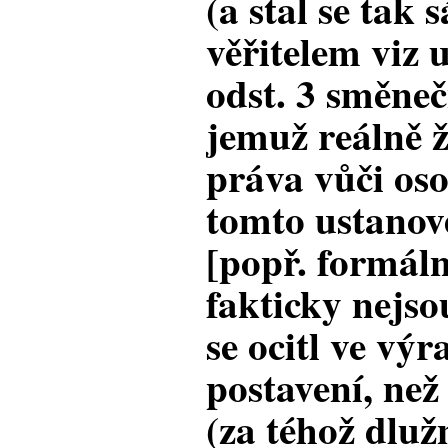
(a stal se ta
věřitelem viz u
odst. 3 směneč
jemuž reálně 
práva vůči o
tomto ustanov
[popř. formáln
fakticky nejso
se ocitl ve vý
postavení, ne
(za téhož dlužn