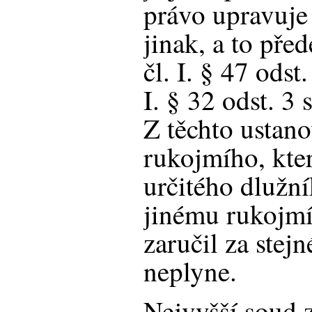
právo upravuje 
jinak, a to pře
čl. I. § 47 odst
I. § 32 odst. 
Z těchto ustan
rukojmího, kter
určitého dlužní
jinému rukojmí
zaručil za stej
neplyne.
Nejvyšší soud 