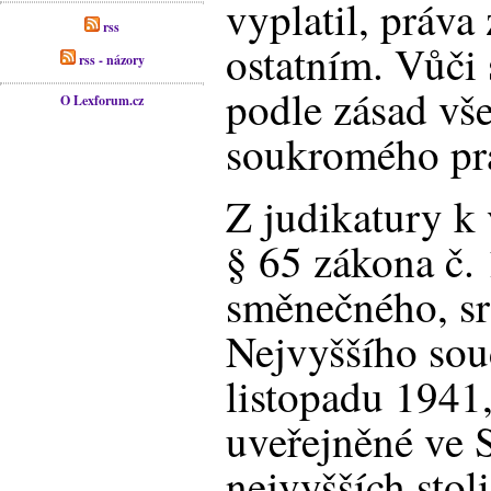
vyplatil, práva
rss
ostatním. Vůči 
rss - názory
podle zásad vš
O Lexforum.cz
soukromého pr
Z judikatury k
§ 65 zákona č.
směnečného, sr
Nejvyššího sou
listopadu 1941,
uveřejněné ve 
nejvyšších stol