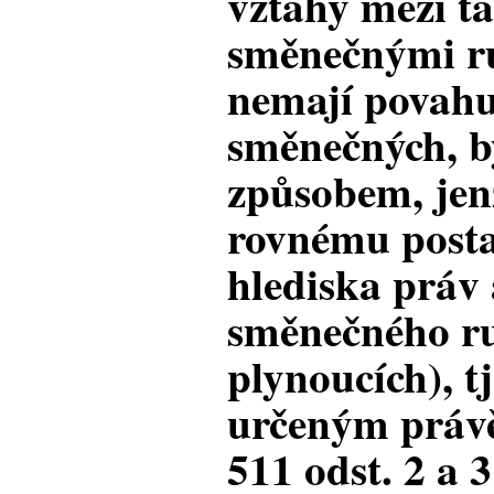
vztahy mezi t
směnečnými ru
nemají povahu
směnečných, b
způsobem, jen
rovnému posta
hlediska práv 
směnečného r
plynoucích), t
určeným právě
511 odst. 2 a 3