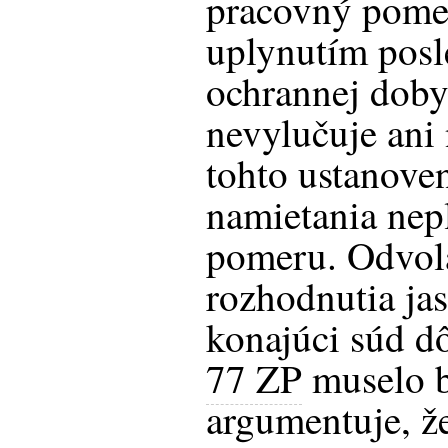
pracovný pomer
uplynutím pos
ochrannej doby
nevylučuje ani
tohto ustanove
namietania nep
pomeru. Odvolat
rozhodnutia ja
konajúci súd d
77 ZP
muselo by
argumentuje, ž