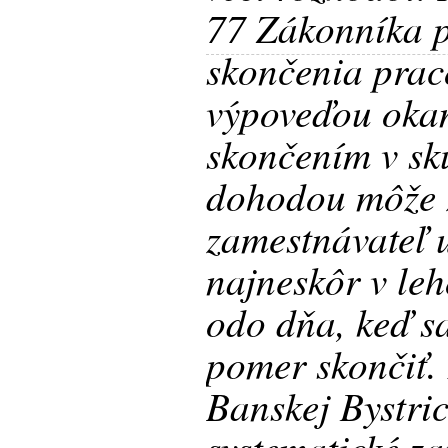
77 Zákonníka 
skončenia pra
výpoveďou oka
skončením v sk
dohodou môže 
zamestnávateľ 
najneskôr v le
odo dňa, keď s
pomer skončiť.
Banskej Bystri
systematické z