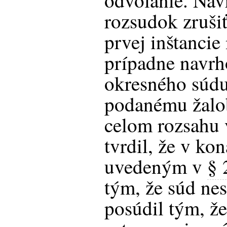
odvolanie. Nav
rozsudok zrušiť
prvej inštancie
prípadne navrh
okresného súdu
podanému žalo
celom rozsahu 
tvrdil, že v ko
uvedeným v
§ 
tým, že súd ne
posúdil tým, ž