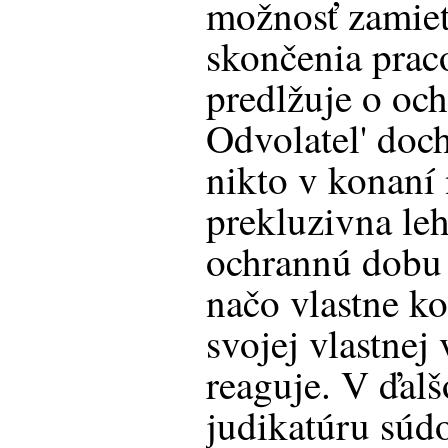
možnosť zamiet
skončenia pra
predlžuje o oc
Odvolatel' doc
nikto v konaní 
prekluzivna leh
ochrannú dobu a
načo vlastne k
svojej vlastnej
reaguje. V ďal
judikatúru súd