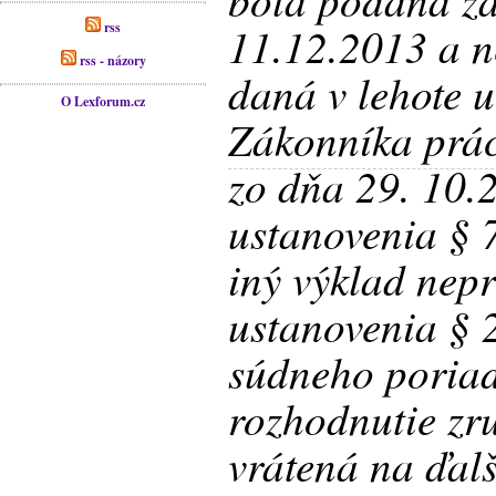
11.12.2013 a n
rss
rss - názory
daná v lehote 
O Lexforum.cz
Zákonníka prá
zo dňa 29. 10.
ustanovenia § 
iný výklad nepr
ustanovenia §
súdneho poriad
rozhodnutie zr
vrátená na ďal