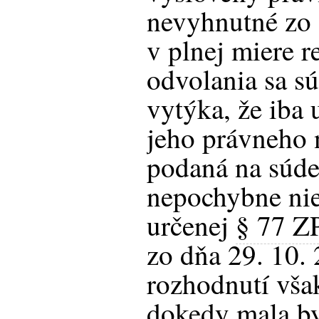
nevyhnutné zo 
v plnej miere r
odvolania sa sú
vytýka, že iba 
jeho právneho 
podaná na súde
nepochybne nie
určenej
§ 77 Z
zo dňa 29. 10.
rozhodnutí vša
dokedy mala by