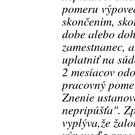
pomeru výpove
skončenim, sko
dobe alebo doh
zamestnanec, a
uplatniť na súd
2 mesiacov odo
pracovný pomer
Znenie ustanov
nepripúšťa". Zp
vyplýva,že žal
výpoveď z pra