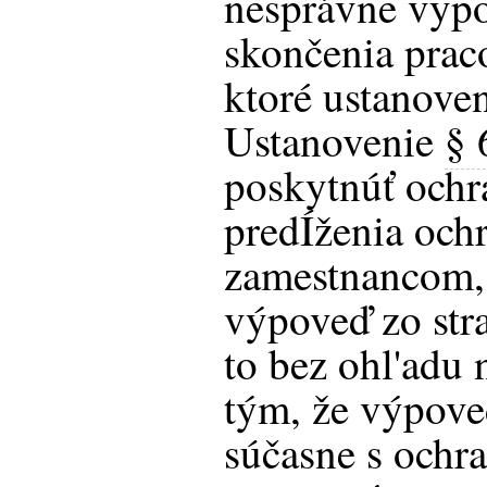
nesprávne vypo
skončenia pra
ktoré ustanove
Ustanovenie
§ 
poskytnúť och
predÍženia och
zamestnancom,
výpoveď zo str
to bez ohl'adu
tým, že výpove
súčasne s ochr