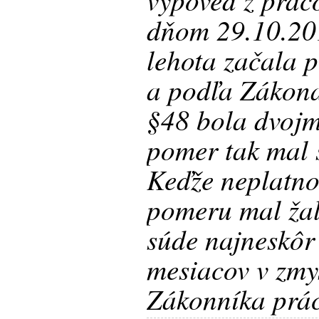
dňom 29.10.20
lehota začala 
a podľa Zákona
§48 bola dvoj
pomer tak mal 
Keďže neplatno
pomeru mal ža
súde najneskôr
mesiacov v zmy
Zákonníka prá