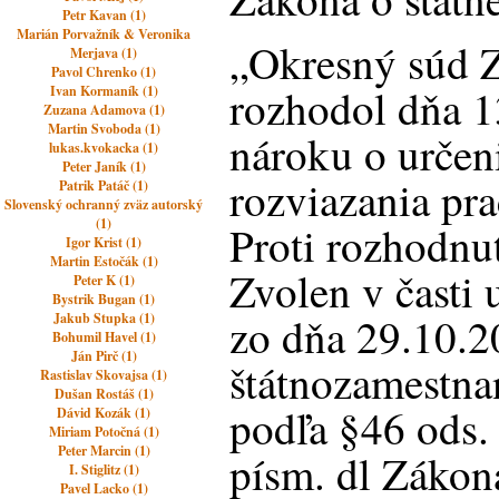
Petr Kavan (1)
Marián Porvažník & Veronika
„Okresný súd Z
Merjava (1)
Pavol Chrenko (1)
rozhodol dňa 1
Ivan Kormaník (1)
Zuzana Adamova (1)
Martin Svoboda (1)
nároku o určeni
lukas.kvokacka (1)
Peter Janík (1)
rozviazania pr
Patrik Patáč (1)
Slovenský ochranný zväz autorský
(1)
Proti rozhodnu
Igor Krist (1)
Martin Estočák (1)
Zvolen v časti
Peter K (1)
Bystrik Bugan (1)
zo dňa 29.10.2
Jakub Stupka (1)
Bohumil Havel (1)
Ján Pirč (1)
štátnozamestn
Rastislav Skovajsa (1)
Dušan Rostáš (1)
podľa §46 ods. 
Dávid Kozák (1)
Miriam Potočná (1)
Peter Marcin (1)
písm. dl Zákona
I. Stiglitz (1)
Pavel Lacko (1)