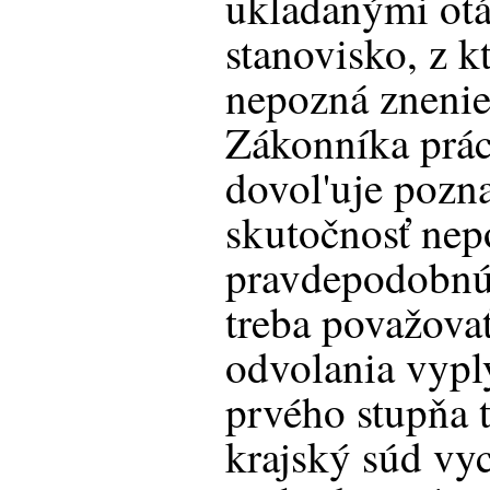
ukladanými ot
stanovisko, z k
nepozná znenie
Zákonníka prác
dovol'uje pozn
skutočnosť nep
pravdepodobnú.
treba považovať
odvolania vypl
prvého stupňa 
krajský súd vyc