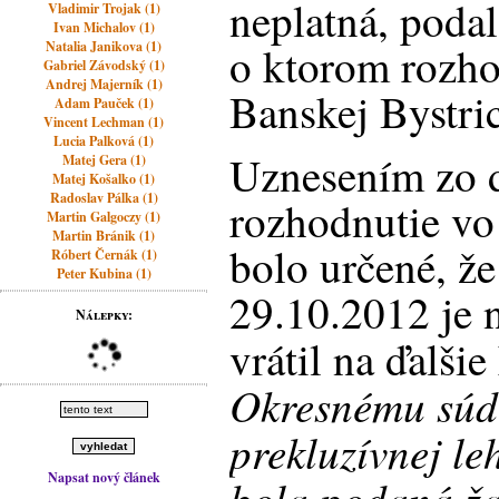
neplatná, poda
Vladimir Trojak (1)
Ivan Michalov (1)
Natalia Janikova (1)
o ktorom rozho
Gabriel Závodský (1)
Andrej Majerník (1)
Banskej Bystric
Adam Pauček (1)
Vincent Lechman (1)
Lucia Palková (1)
Uznesením zo 
Matej Gera (1)
Matej Košalko (1)
Radoslav Pálka (1)
rozhodnutie vo
Martin Galgoczy (1)
Martin Bránik (1)
bolo určené, ž
Róbert Černák (1)
Peter Kubina (1)
29.10.2012 je n
Nálepky:
vrátil na ďalši
Okresnému súd
prekluzívnej le
Napsat nový článek
bola podaná ž