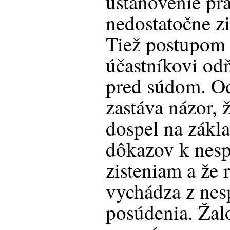
ustanovenie pr
nedostatočne zi
Tiež postupom 
účastníkovi od
pred súdom. Od
zastáva názor, 
dospel na zákl
dôkazov k nes
zisteniam a že
vychádza z ne
posúdenia. Žalo