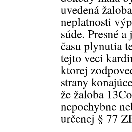
uvedená žaloba
neplatnosti vý
súde. Presné a
času plynutia t
tejto veci kard
ktorej zodpov
strany konajúc
že žaloba 13C
nepochybne neb
určenej
§ 77 Z