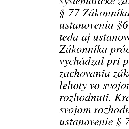
§ 77 Zákonníka
ustanovenia §6
teda aj ustano
Zákonníka prá
vychádzal pri 
zachovania zák
lehoty vo svo
rozhodnuti. Kra
svojom rozhodn
ustanovenie § 