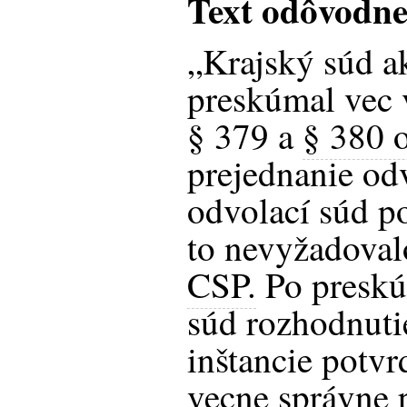
Text odôvodne
„Krajský súd a
preskúmal vec
§ 379 a
§ 380 o
prejednanie od
odvolací súd p
to nevyžadoval
CSP.
Po preskú
súd rozhodnuti
inštancie potvr
vecne správne p