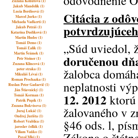
odôvodnenie O
Zuzana Kohútová (1)
Jakub Mandelík (1)
Lucia Berdisová (1)
Citácia z odô
Marcel Jurko (1)
Michaela Vadkerti (1)
potvrdzujúce
Jakub Petráš (1)
Katarína Dudíková (1)
Martin Hudec (1)
Tomáš Demo (1)
„Súd uviedol, ž
Tomáš Ľalík (1)
Martin Šrámek (1)
doručenou dňa
Petr Steiner (1)
Zuzana Klincová (1)
žalobca domáha
peter straka (1)
Mikuláš Lévai (1)
Roman Prochazka (1)
neplatnosti vý
Ruslan Peter Gadaevič (1)
Ján Štiavnický (1)
12. 2012
ktorú 
Tomáš Korman (1)
Patrik Pupík (1)
Zuzana Bukvisova (1)
žalovaného v z
Juraj Lukáč (1)
Ondrej Jurišta (1)
§46 ods. l, pís
Robert Vrablica (1)
jaroslav čollák (1)
Viliam Vaňko (1)
Zákona o štátne
Pavol Mlej (1)