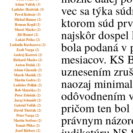
Adam Valček (3)
vec sa týka sú
Ladislav Hrabčák (3)
Pavol Kolesár (3)
ktorom súd pr
Michal Hamar (2)
Roman Kopil (2)
Maroš Macko (2)
najskôr dospel 
Jiří Remeš (2)
Lukáš Peško (2)
bola podaná v 
Ludmila Kucharova (2)
Zsolt Varga (2)
mesiacov. KS B
Andrej Kostroš (2)
Richard Macko (2)
Anton Dulak (2)
uznesením zruši
Adam Glasnák (2)
Marek Maslák (2)
naozaj minimal
Martin Gedra (2)
Ladislav Pollák (2)
Bob Matuška (2)
odôvodnením v
Peter Zeleňák (2)
Juraj Schmidt (2)
pričom ten bol
Gabriel Volšík (2)
Dávid Tluščák (2)
právnym názor
Peter Varga (2)
Martin Serfozo (2)
Tomáš Plško (2)
judikatúru NS
Jozef Kleberc (2)