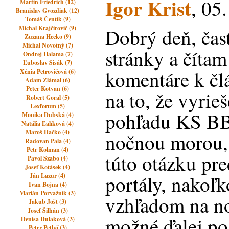
Igor Krist
, 05
Martin Friedrich (12)
Branislav Gvozdiak (12)
Tomáš Čentík (9)
Michal Krajčírovič (9)
Dobrý deň, čas
Zuzana Hecko (9)
Michal Novotný (7)
stránky a čítam
Ondrej Halama (7)
Ľuboslav Sisák (7)
komentáre k č
Xénia Petrovičová (6)
Adam Zlámal (6)
Peter Kotvan (6)
na to, že vyrieš
Robert Goral (5)
Lexforum (5)
pohľadu KS BB 
Monika Dubská (4)
Natália Ľalíková (4)
Maroš Hačko (4)
nočnou morou,
Radovan Pala (4)
Petr Kolman (4)
túto otázku pre
Pavol Szabo (4)
Josef Kotásek (4)
portály, nakoľk
Ján Lazur (4)
Ivan Bojna (4)
Marián Porvažník (3)
vzhľadom na no
Jakub Jošt (3)
Josef Šilhán (3)
možné ďalej po
Denisa Dulaková (3)
Peter Pethő (3)