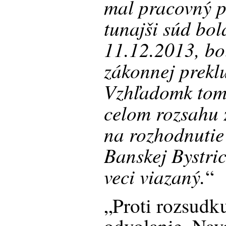
mal pracovný 
tunajši súd bo
11.12.2013, b
zákonnej preklu
Vzhľadomk tom
celom rozsahu
na rozhodnutie
Banskej Bystric
veci viazaný.
“
„Proti rozsudk