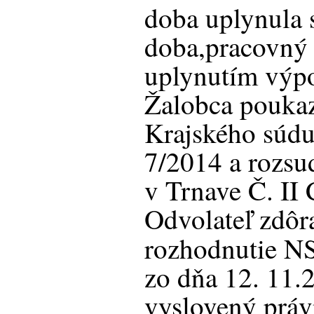
doba uplynula 
doba,pracovný 
uplynutím výp
Žalobca poukaz
Krajského súdu
7/2014 a rozsu
v Trnave Č. II
Odvolateľ zdôr
rozhodnutie 
zo dňa 12. 11.
vyslovený práv