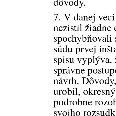
dôvody.
7. V danej veci
nezistil žiadne
spochybňovali 
súdu prvej inšt
spisu vyplýva,
správne postup
návrh. Dôvody,
urobil, okresný
podrobne rozob
svojho rozsudk