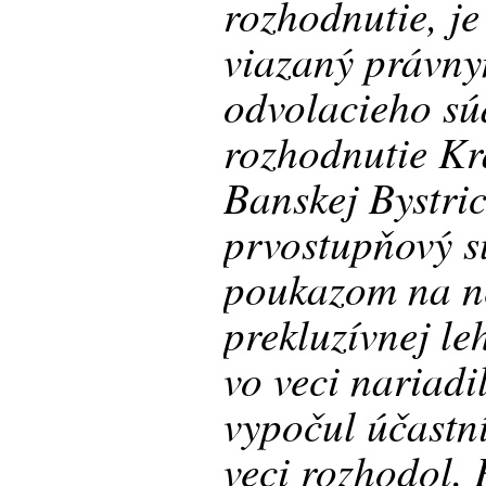
rozhodnutie, j
viazaný právn
odvolacieho s
rozhodnutie Kr
Banskej Bystric
prvostupňový s
poukazom na n
prekluzívnej le
vo veci nariadi
vypočul účastn
veci rozhodol.