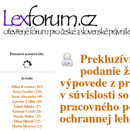
Prekluzív
Poslední komentáře:
podanie ž
výpovede z p
Autoři:
Milan Kvasnica (163)
v súvislosti 
Juraj Gyarfas (119)
Juraj Alexander (49)
pracovného p
Jaroslav Čollák (45)
Tomáš Klinka (27)
Kristián Csach (26)
ochrannej leh
Martin Maliar (25)
Milan Hlušák (23)
Martin Husovec (13)