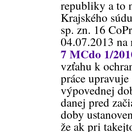
republiky a to 
Krajského súdu
sp. zn. 16 CoP
04.07.2013 na
7 MCdo 1/201
vzťahu k ochra
práce upravuje 
výpovednej dob
danej pred zač
doby ustanoven
že ak pri takej