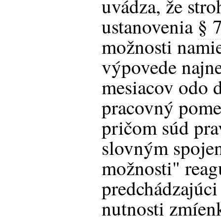
uvádza, že stro
ustanovenia
§ 
možnosti namie
výpovede najne
mesiacov odo d
pracovný pomer
pričom súd pr
slovným spojen
možnosti" reag
predchádzajúci
nutnosti zmíen