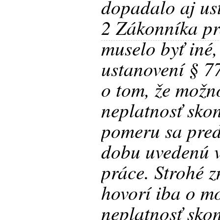
dopadalo aj us
2 Zákonníka p
muselo byť iné
ustanovení § 7
o tom, že možn
neplatnosť sko
pomeru sa pred
dobu uvedenú v
práce. Strohé z
hovorí iba o m
neplatnosť sko