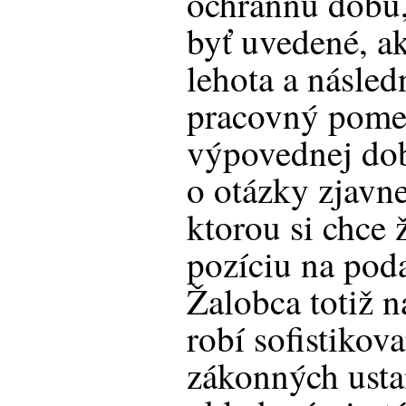
ochrannú dobu,
byť uvedené, a
lehota a násle
pracovný pome
výpovednej doby
o otázky zjavne
ktorou si chce 
pozíciu na pod
Žalobca totiž n
robí sofistikov
zákonných usta