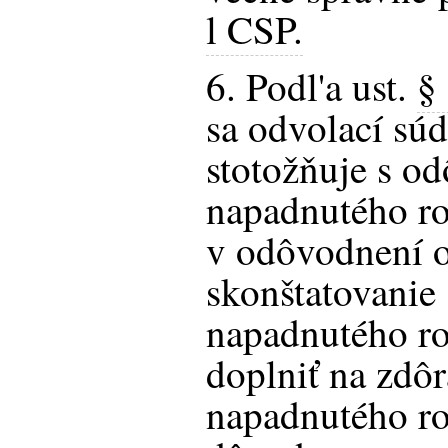
l CSP.
6. Podl'a ust.
§
sa odvolací sú
stotožňuje s o
napadnutého ro
v odôvodnení o
skonštatovanie
napadnutého ro
doplniť na zdôr
napadnutého ro