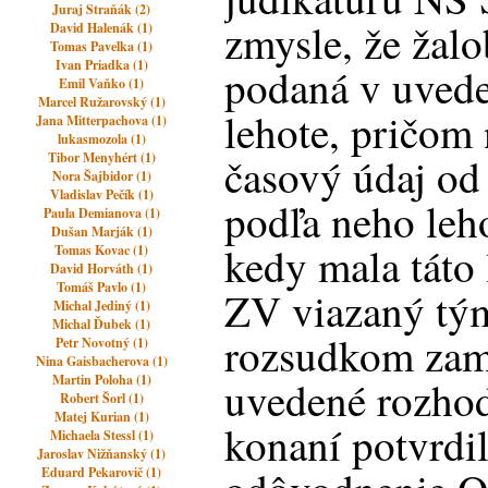
Juraj Straňák (2)
zmysle, že žal
David Halenák (1)
Tomas Pavelka (1)
Ivan Priadka (1)
podaná v uvede
Emil Vaňko (1)
Marcel Ružarovský (1)
lehote, pričom
Jana Mitterpachova (1)
lukasmozola (1)
Tibor Menyhért (1)
časový údaj od
Nora Šajbidor (1)
Vladislav Pečík (1)
podľa neho leho
Paula Demianova (1)
Dušan Marják (1)
kedy mala táto
Tomas Kovac (1)
David Horváth (1)
Tomáš Pavlo (1)
ZV viazaný tý
Michal Jediný (1)
Michal Ďubek (1)
rozsudkom zam
Petr Novotný (1)
Nina Gaisbacherova (1)
Martin Poloha (1)
uvedené rozho
Robert Šorl (1)
Matej Kurian (1)
konaní potvrdi
Michaela Stessl (1)
Jaroslav Nižňanský (1)
Eduard Pekarovič (1)