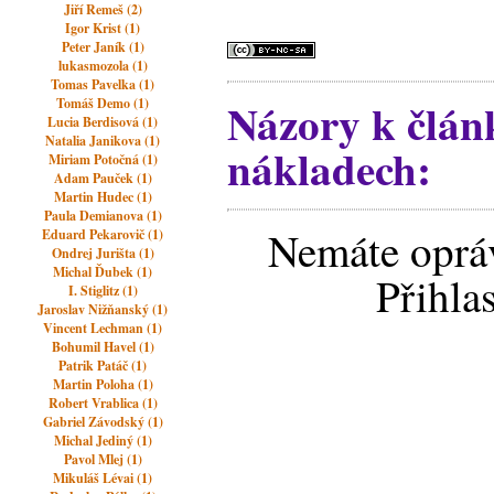
Jiří Remeš (2)
Igor Krist (1)
Peter Janík (1)
lukasmozola (1)
Tomas Pavelka (1)
Názory k člán
Tomáš Demo (1)
Lucia Berdisová (1)
Natalia Janikova (1)
nákladech:
Miriam Potočná (1)
Adam Pauček (1)
Martin Hudec (1)
Paula Demianova (1)
Nemáte opráv
Eduard Pekarovič (1)
Ondrej Jurišta (1)
Michal Ďubek (1)
Přihla
I. Stiglitz (1)
Jaroslav Nižňanský (1)
Vincent Lechman (1)
Bohumil Havel (1)
Patrik Patáč (1)
Martin Poloha (1)
Robert Vrablica (1)
Gabriel Závodský (1)
Michal Jediný (1)
Pavol Mlej (1)
Mikuláš Lévai (1)