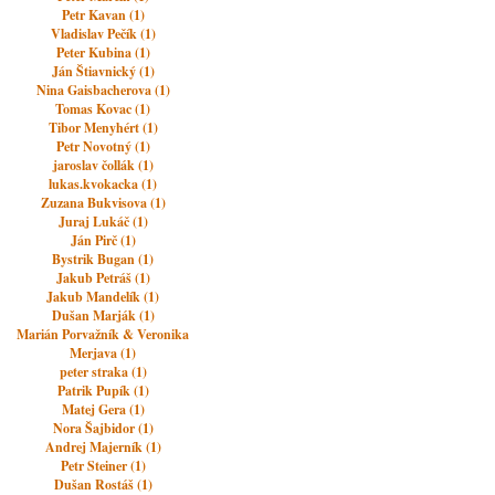
Petr Kavan (1)
Vladislav Pečík (1)
Peter Kubina (1)
Ján Štiavnický (1)
Nina Gaisbacherova (1)
Tomas Kovac (1)
Tibor Menyhért (1)
Petr Novotný (1)
jaroslav čollák (1)
lukas.kvokacka (1)
Zuzana Bukvisova (1)
Juraj Lukáč (1)
Ján Pirč (1)
Bystrik Bugan (1)
Jakub Petráš (1)
Jakub Mandelík (1)
Dušan Marják (1)
Marián Porvažník & Veronika
Merjava (1)
peter straka (1)
Patrik Pupík (1)
Matej Gera (1)
Nora Šajbidor (1)
Andrej Majerník (1)
Petr Steiner (1)
Dušan Rostáš (1)