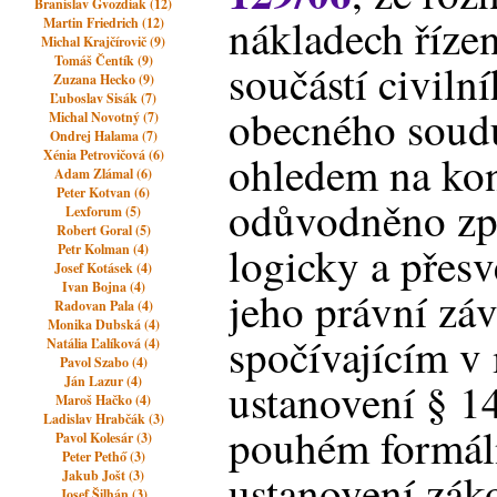
Branislav Gvozdiak (12)
nákladech řízen
Martin Friedrich (12)
Michal Krajčírovič (9)
Tomáš Čentík (9)
součástí civiln
Zuzana Hecko (9)
Ľuboslav Sisák (7)
obecného soudu
Michal Novotný (7)
Ondrej Halama (7)
Xénia Petrovičová (6)
ohledem na kon
Adam Zlámal (6)
Peter Kotvan (6)
odůvodněno zp
Lexforum (5)
Robert Goral (5)
logicky a přesv
Petr Kolman (4)
Josef Kotásek (4)
Ivan Bojna (4)
jeho právní zá
Radovan Pala (4)
Monika Dubská (4)
spočívajícím v
Natália Ľalíková (4)
Pavol Szabo (4)
Ján Lazur (4)
ustanovení § 146
Maroš Hačko (4)
Ladislav Hrabčák (3)
pouhém formál
Pavol Kolesár (3)
Peter Pethő (3)
ustanovení záko
Jakub Jošt (3)
Josef Šilhán (3)