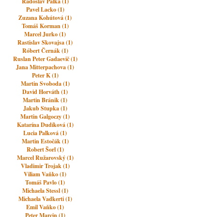
Radoslav Pálka (1)
Pavel Lacko (1)
Zuzana Kohútová (1)
Tomáš Korman (1)
Marcel Jurko (1)
Rastislav Skovajsa (1)
Róbert Černák (1)
Ruslan Peter Gadaevič (1)
Jana Mitterpachova (1)
Peter K (1)
Martin Svoboda (1)
David Horváth (1)
Martin Bránik (1)
Jakub Stupka (1)
Martin Galgoczy (1)
Katarína Dudíková (1)
Lucia Palková (1)
Martin Estočák (1)
Robert Šorl (1)
Marcel Ružarovský (1)
Vladimir Trojak (1)
Viliam Vaňko (1)
Tomáš Pavlo (1)
Michaela Stessl (1)
Michaela Vadkerti (1)
Emil Vaňko (1)
Peter Marcin (1)