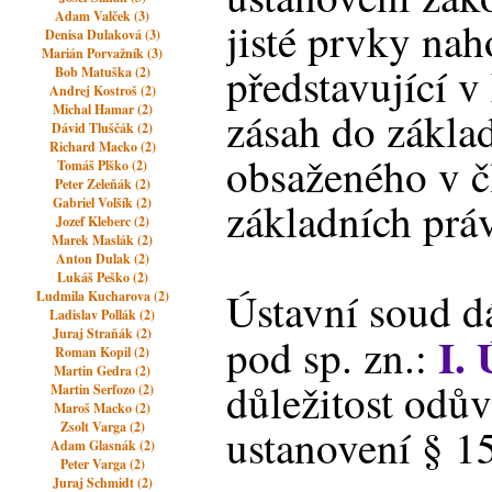
Adam Valček (3)
jisté prvky nah
Denisa Dulaková (3)
Marián Porvažník (3)
představující 
Bob Matuška (2)
Andrej Kostroš (2)
Michal Hamar (2)
zásah do zákla
Dávid Tluščák (2)
Richard Macko (2)
obsaženého v čl
Tomáš Plško (2)
Peter Zeleňák (2)
základních prá
Gabriel Volšík (2)
Jozef Kleberc (2)
Marek Maslák (2)
Anton Dulak (2)
Lukáš Peško (2)
Ústavní soud d
Ludmila Kucharova (2)
Ladislav Pollák (2)
Juraj Straňák (2)
I.
pod sp. zn.:
Roman Kopil (2)
Martin Gedra (2)
důležitost odů
Martin Serfozo (2)
Maroš Macko (2)
Zsolt Varga (2)
ustanovení § 15
Adam Glasnák (2)
Peter Varga (2)
Juraj Schmidt (2)