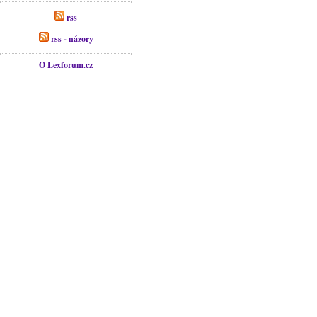
rss
rss - názory
O Lexforum.cz