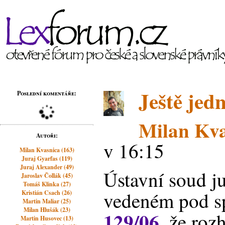
Ještě jed
Poslední komentáře:
Milan Kva
Autoři:
v 16:15
Milan Kvasnica (163)
Juraj Gyarfas (119)
Juraj Alexander (49)
Ústavní soud ju
Jaroslav Čollák (45)
Tomáš Klinka (27)
vedeném pod sp
Kristián Csach (26)
Martin Maliar (25)
Milan Hlušák (23)
129/06
, že roz
Martin Husovec (13)