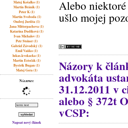
Alebo niektoré
Matej Košalko (1)
Martin Bránik (1)
Peter K (1)
ušlo mojej poz
Martin Svoboda (1)
Ondrej Jurišta (1)
Jana Mitterpachova (1)
Katarína Dudíková (1)
Ivan Michalov (1)
Petr Steiner (1)
Gabriel Závodský (1)
Emil Vaňko (1)
lukas.kvokacka (1)
Názory k člá
Martin Estočák (1)
Bystrik Bugan (1)
Matej Gera (1)
advokáta usta
Nálepky:
31.12.2011 v c
alebo § 372t 
vCSP:
Napsat nový článek