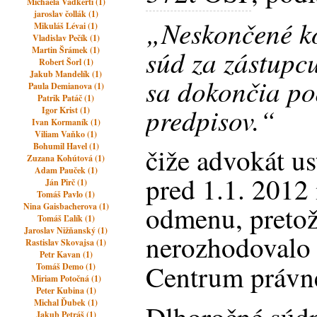
Michaela Vadkerti (1)
jaroslav čollák (1)
„Neskončené ko
Mikuláš Lévai (1)
Vladislav Pečík (1)
súd za zástupc
Martin Šrámek (1)
Robert Šorl (1)
Jakub Mandelík (1)
sa dokončia po
Paula Demianova (1)
Patrik Patáč (1)
predpisov.“
Igor Krist (1)
Ivan Kormaník (1)
Viliam Vaňko (1)
Bohumil Havel (1)
čiže advokát u
Zuzana Kohútová (1)
Adam Pauček (1)
pred 1.1. 2012 
Ján Pirč (1)
Tomáš Pavlo (1)
odmenu, preto
Nina Gaisbacherova (1)
Tomáš Ľalík (1)
Jaroslav Nižňanský (1)
nerozhodovalo 
Rastislav Skovajsa (1)
Petr Kavan (1)
Centrum právn
Tomáš Demo (1)
Miriam Potočná (1)
Peter Kubina (1)
Michal Ďubek (1)
Jakub Petráš (1)