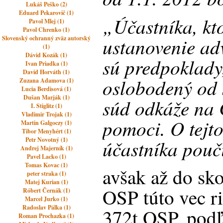
Lukáš Peško (2)
Eduard Pekarovič (1)
„Účastníka, kt
Pavol Mlej (1)
Pavol Chrenko (1)
ustanovenie ad
Slovenský ochranný zväz autorský
(1)
Dávid Kozák (1)
sú predpoklady
Ivan Priadka (1)
David Horváth (1)
oslobodený od 
Zuzana Adamova (1)
Lucia Berdisová (1)
Dušan Marják (1)
súd odkáže na 
I. Stiglitz (1)
Vladimir Trojak (1)
pomoci. O tejt
Martin Galgoczy (1)
Tibor Menyhért (1)
Petr Novotný (1)
účastníka pouč
Andrej Majerník (1)
Pavel Lacko (1)
Tomas Kovac (1)
avšak až do sk
peter straka (1)
Matej Kurian (1)
OSP túto vec r
Róbert Černák (1)
Marcel Jurko (1)
Radoslav Pálka (1)
372t OSP
, pod
Roman Prochazka (1)