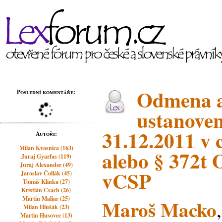
Odmena 
Poslední komentáře:
ustanove
31.12.2011 v 
Autoři:
Milan Kvasnica (163)
alebo § 372t 
Juraj Gyarfas (119)
Juraj Alexander (49)
vCSP
Jaroslav Čollák (45)
Tomáš Klinka (27)
Kristián Csach (26)
Martin Maliar (25)
Maroš Macko
Milan Hlušák (23)
Martin Husovec (13)