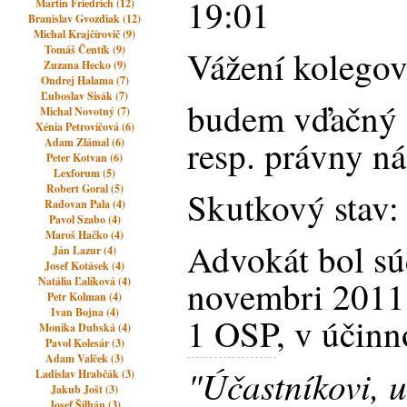
19:01
Martin Friedrich (12)
Branislav Gvozdiak (12)
Michal Krajčírovič (9)
Tomáš Čentík (9)
Vážení kolegov
Zuzana Hecko (9)
Ondrej Halama (7)
Ľuboslav Sisák (7)
budem vďačný 
Michal Novotný (7)
Xénia Petrovičová (6)
resp. právny ná
Adam Zlámal (6)
Peter Kotvan (6)
Lexforum (5)
Robert Goral (5)
Skutkový stav:
Radovan Pala (4)
Pavol Szabo (4)
Maroš Hačko (4)
Advokát bol s
Ján Lazur (4)
Josef Kotásek (4)
novembri 2011
Natália Ľalíková (4)
Petr Kolman (4)
Ivan Bojna (4)
1 OSP
, v účin
Monika Dubská (4)
Pavol Kolesár (3)
Adam Valček (3)
"Účastníkovi, u
Ladislav Hrabčák (3)
Jakub Jošt (3)
Josef Šilhán (3)