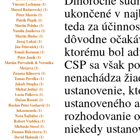
Dlhoročné súd
Vincent Lechman (1)
ukončené v naj
Marcel Ružarovský (1)
Peter Marcin (1)
Patrik Pupík (1)
teda za účinno
Martin Poloha (1)
Natalia Janikova (1)
dôvodne očakáv
Martin Hudec (1)
Juraj Lukáč (1)
ktorému bol ad
Ján Štiavnický (1)
Tomáš Korman (1)
Peter Janík (1)
CSP sa však p
Marián Porvažník & Veronika
Merjava (1)
nenachádza žia
Zuzana Klincová (1)
Tomas Pavelka (1)
Jakub Stupka (1)
ustanovenie, k
Michal Jediný (1)
Lucia Palková (1)
ustanoveného a
Dušan Rostáš (1)
Ruslan Peter Gadaevič (1)
rozhodovanie o 
lukasmozola (1)
Nora Šajbidor (1)
Robert Vrablica (1)
niekedy ustan
Michaela Stessl (1)
Zuzana Bukvisova (1)
David Halenák (1)