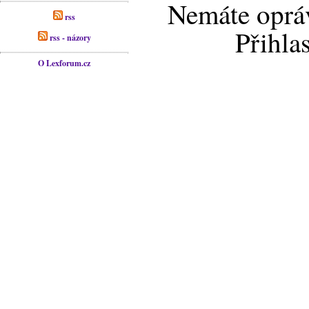
Nemáte opráv
rss
Přihla
rss - názory
O Lexforum.cz