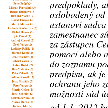
predpoklady, a
Peter Pethő (3)
Marián Porvažník (3)
oslobodený od 
Denisa Dulaková (3)
Richard Macko (2)
ustanoví sudca
Dávid Tluščák (2)
Marek Maslák (2)
Ludmila Kucharova (2)
zamestnanec sú
Michal Hamar (2)
Jiří Remeš (2)
za zástupcu Ce
Andrej Kostroš (2)
Zsolt Varga (2)
Ladislav Pollák (2)
pomoci alebo 
Roman Kopil (2)
Jozef Kleberc (2)
do zoznamu po
Gabriel Volšík (2)
Anton Dulak (2)
Bob Matuška (2)
predpisu, ak je
Peter Zeleňák (2)
Adam Glasnák (2)
ochranu jeho z
Juraj Straňák (2)
Peter Varga (2)
možnosti súd ú
Martin Gedra (2)
Juraj Schmidt (2)
Martin Serfozo (2)
Maroš Macko (2)
od 1.1. 2012 b
Tomáš Plško (2)