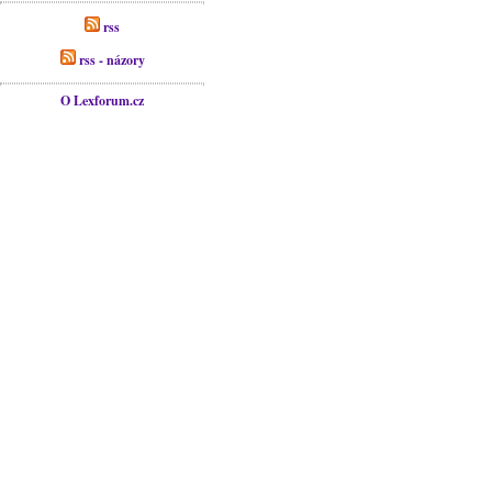
rss
rss - názory
O Lexforum.cz