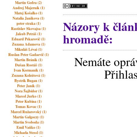
Martin Gedra (2)
Andrej Majerník (1)
Matej Košalko (1)
Natalia Janikova (1)
Názory k člán
peter straka (1)
Rastislav Skovajsa (1)
hromadě:
Jakub Petráš (1)
Eduard Pekarovič (1)
Zuzana Adamova (1)
Mikuláš Lévai (1)
Ruslan Peter Gadaevič (1)
Nemáte opráv
Martin Bránik (1)
Dušan Rostáš (1)
Přihla
Ivan Kormaník (1)
Zuzana Kohútová (1)
Bystrik Bugan (1)
Peter Janík (1)
Nora Šajbidor (1)
Marcel Jurko (1)
Peter Kubina (1)
Tomas Kovac (1)
Marcel Ružarovský (1)
Martin Galgoczy (1)
Martin Svoboda (1)
Emil Vaňko (1)
Michaela Stessl (1)