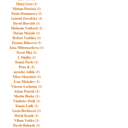
Matej Gera (1)
Miriam Potočná (1)
Paula Demianova (1)
Gabriel Závodský (1)
David Horváth (1)
Michaela Vadkerti (1)
Dušan Marják (1)
Robert Vrablica (1)
Zuzana Klincová (1)
Jana Mitterpachova (1)
Pavol Mlej (1)
I. Stiglitz (1)
Tomáš Pavlo (1)
Peter K (1)
jaroslav čollák (1)
Tibor Menyhért (1)
Ivan Michalov (1)
Vincent Lechman (1)
Adam Pauček (1)
Martin Hudec (1)
Vladislav Pečík (1)
Tomáš Ľalík (1)
Lucia Berdisová (1)
Dávid Kozák (1)
Viliam Vaňko (1)
David Halenák (1)