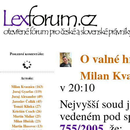
O valné 
Poslední komentáře:
Milan Kva
Autoři:
v 20:10
Milan Kvasnica (163)
Juraj Gyarfas (119)
Juraj Alexander (49)
Nejvyšší soud j
Jaroslav Čollák (45)
Tomáš Klinka (27)
vedeném pod sp
Kristián Csach (26)
Martin Maliar (25)
Milan Hlušák (23)
755/2005
, že:
Martin Husovec (13)