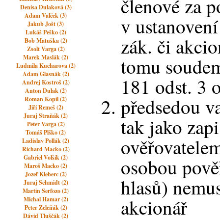
členové za 
Denisa Dulaková (3)
Adam Valček (3)
v ustanovení
Jakub Jošt (3)
Lukáš Peško (2)
zák. či akci
Bob Matuška (2)
Zsolt Varga (2)
Marek Maslák (2)
tomu soudem
Ludmila Kucharova (2)
Adam Glasnák (2)
181 odst. 3 
Andrej Kostroš (2)
Anton Dulak (2)
předsedou va
Roman Kopil (2)
Jiří Remeš (2)
Juraj Straňák (2)
tak jako zap
Peter Varga (2)
Tomáš Plško (2)
ověřovatele
Ladislav Pollák (2)
Richard Macko (2)
Gabriel Volšík (2)
osobou pově
Maroš Macko (2)
Jozef Kleberc (2)
hlasů) nemus
Juraj Schmidt (2)
Martin Serfozo (2)
akcionář
Michal Hamar (2)
Peter Zeleňák (2)
Dávid Tluščák (2)