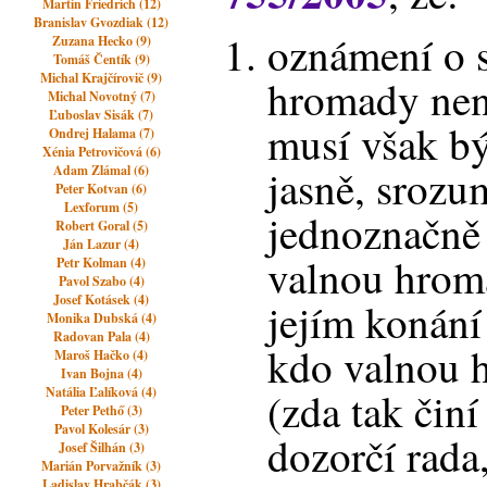
Martin Friedrich (12)
Branislav Gvozdiak (12)
oznámení o s
Zuzana Hecko (9)
Tomáš Čentík (9)
Michal Krajčírovič (9)
hromady nen
Michal Novotný (7)
Ľuboslav Sisák (7)
musí však b
Ondrej Halama (7)
Xénia Petrovičová (6)
jasně, srozu
Adam Zlámal (6)
Peter Kotvan (6)
Lexforum (5)
jednoznačně
Robert Goral (5)
Ján Lazur (4)
valnou hrom
Petr Kolman (4)
Pavol Szabo (4)
Josef Kotásek (4)
jejím konání
Monika Dubská (4)
Radovan Pala (4)
kdo valnou 
Maroš Hačko (4)
Ivan Bojna (4)
Natália Ľalíková (4)
(zda tak činí
Peter Pethő (3)
Pavol Kolesár (3)
dozorčí rada,
Josef Šilhán (3)
Marián Porvažník (3)
Ladislav Hrabčák (3)