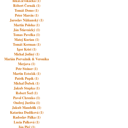
lukas.kvokacka (1)
Róbert Černák (1)
Tomáš Demo (1)
Peter Marcin (1)
Jaroslav Nižňanský (1)
Martin Poloha (1)
Ján Štiavnický (1)
Tomas Pavelka (1)
Matej Kurian (1)
Tomáš Korman (1)
Igor Krist (1)
Michal Jediný (1)
Marián Porvažník & Veronika
Merjava (1)
Petr Steiner (1)
Martin Estočák (1)
Patrik Pupík (1)
Michal Ďubek (1)
Jakub Stupka (1)
Robert Šorl (1)
Pavol Chrenko (1)
Ondrej Jurišta (1)
Jakub Mandelík (1)
Katarína Dudíková (1)
Radoslav Pálka (1)
Lucia Palková (1)
Ján Pirč (1)