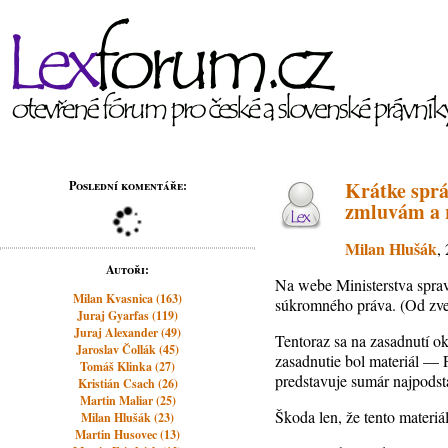
Krátke sprá
Poslední komentáře:
zmluvám a 
Milan Hlušák
,
Autoři:
Na webe Ministerstva sprav
Milan Kvasnica (163)
súkromného práva. (Od zver
Juraj Gyarfas (119)
Juraj Alexander (49)
Tentoraz sa na zasadnutí ok
Jaroslav Čollák (45)
zasadnutie bol materiál —
Tomáš Klinka (27)
predstavuje sumár najpodst
Kristián Csach (26)
Martin Maliar (25)
Škoda len, že tento materiál
Milan Hlušák (23)
Martin Husovec (13)