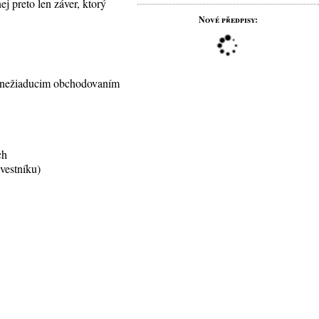
j preto len záver, ktorý
Nové předpisy:
 s nežiaducim obchodovaním
ch
vestníku)