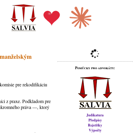
edmanželským
Pomůcky pro advokáty:
komisie pre rekodifikáciu
níci z praxe. Podkladom pre
súkromného práva —, ktorý
Judikatura
Předpisy
Rejstříky
Výpočty