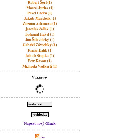
Robert Šorl (1)
Marcel Jurko (1)
Pavel Lacko (1)
Jakub Mandelík (1)
Zuzana Adamova (1)
jaroslav čollák (1)
Bohumil Havel (1)
Ján Štiavnický (1)
Gabriel Závodský (1)
Tomáš Ľalík (1)
Jakub Stupka (1)
Petr Kavan (1)
Michaela Vadkerti (1)
Nálepky:
Napsat nový článek
rss