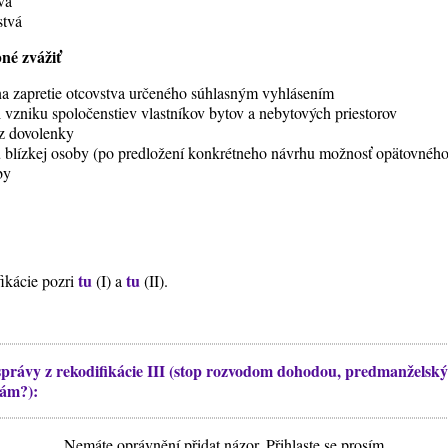
va
stvá
bné zvážiť
na zapretie otcovstva určeného súhlasným vyhlásením
 vzniku spoločenstiev vlastníkov bytov a nebytových priestorov
i z dovolenky
 blízkej osoby (po predložení konkrétneho návrhu možnosť opätovného
by
tu
tu
fikácie pozri
(I) a
(II).
správy z rekodifikácie III (stop rozvodom dohodou, predmanžels
vám?):
Nemáte oprávnění přidat názor. Přihlaste se prosím