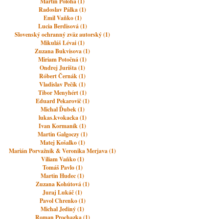
Martin Poloha (1)
Radoslav Pálka (1)
Emil Vaňko (1)
Lucia Berdisová (1)
Slovenský ochranný zväz autorský (1)
Mikuláš Lévai (1)
Zuzana Bukvisova (1)
Miriam Potočná (1)
Ondrej Jurišta (1)
Róbert Černák (1)
Vladislav Pečík (1)
Tibor Menyhért (1)
Eduard Pekarovič (1)
Michal Ďubek (1)
lukas.kvokacka (1)
Ivan Kormaník (1)
Martin Galgoczy (1)
Matej Košalko (1)
Marián Porvažník & Veronika Merjava (1)
Viliam Vaňko (1)
Tomáš Pavlo (1)
Martin Hudec (1)
Zuzana Kohútová (1)
Juraj Lukáč (1)
Pavol Chrenko (1)
Michal Jediný (1)
Roman Prochazka (1)