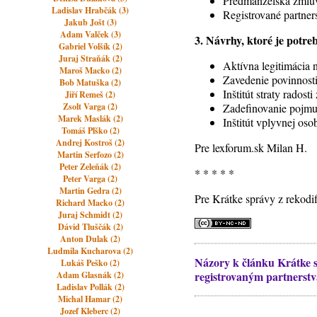
Predmanželská zmlu
Ladislav Hrabčák (3)
Registrované partner
Jakub Jošt (3)
Adam Valček (3)
3. Návrhy, ktoré je potre
Gabriel Volšík (2)
Juraj Straňák (2)
Aktívna legitimácia 
Maroš Macko (2)
Zavedenie povinnosti
Bob Matuška (2)
Inštitút straty radost
Jiří Remeš (2)
Zsolt Varga (2)
Zadefinovanie pojmu
Marek Maslák (2)
Inštitút vplyvnej oso
Tomáš Plško (2)
Andrej Kostroš (2)
Pre lexforum.sk Milan H.
Martin Serfozo (2)
Peter Zeleňák (2)
* * * * *
Peter Varga (2)
Martin Gedra (2)
Pre Krátke správy z rekodi
Richard Macko (2)
Juraj Schmidt (2)
Dávid Tluščák (2)
Anton Dulak (2)
Ludmila Kucharova (2)
Názory k článku Krátke 
Lukáš Peško (2)
registrovaným partnerst
Adam Glasnák (2)
Ladislav Pollák (2)
Michal Hamar (2)
Jozef Kleberc (2)