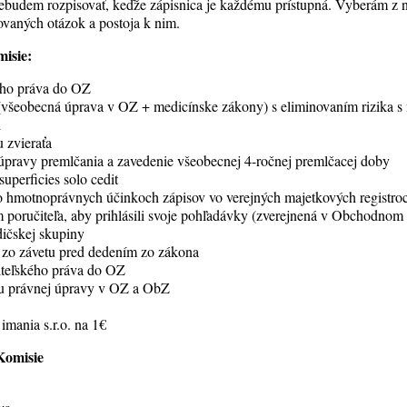
ebudem rozpisovať, keďže zápisnica je každému prístupná. Vyberám z ne
tovaných otázok a postoja k nim.
isie:
ého práva do OZ
a (všeobecná úprava v OZ + medicínske zákony) s eliminovaním rizika
i
u zvieraťa
úpravy premlčania a zavedenie všeobecnej 4-ročnej premlčacej doby
uperficies solo cedit
 o hmotnoprávnych účinkoch zápisov vo verejných majetkových registro
 poručiteľa, aby prihlásili svoje pohľadávky (zverejnená v Obchodnom 
dičskej skupiny
a zo závetu pred dedením zo zákona
iteľského práva do OZ
u právnej úpravy v OZ a ObZ
imania s.r.o. na 1€
Komisie