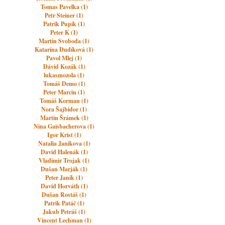
Tomas Pavelka (1)
Petr Steiner (1)
Patrik Pupík (1)
Peter K (1)
Martin Svoboda (1)
Katarína Dudíková (1)
Pavol Mlej (1)
Dávid Kozák (1)
lukasmozola (1)
Tomáš Demo (1)
Peter Marcin (1)
Tomáš Korman (1)
Nora Šajbidor (1)
Martin Šrámek (1)
Nina Gaisbacherova (1)
Igor Krist (1)
Natalia Janikova (1)
David Halenák (1)
Vladimir Trojak (1)
Dušan Marják (1)
Peter Janík (1)
David Horváth (1)
Dušan Rostáš (1)
Patrik Patáč (1)
Jakub Petráš (1)
Vincent Lechman (1)