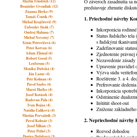
O záveroch zasadnutia sa n
Martin Friedrich (12)
Branislav Gvozdiak (12)
predstavuje zhrnutie disku
Zuzana Hecko (9)
Tomáš Čentík (9)
1. Priechodné návrhy Kom
Michal Krajčírovič (9)
Ľuboslav Sisák (7)
Inkorporácia rodinn
Ondrej Halama (7)
Status ľudského tel
Michal Novotný (7)
s ľudskými tkanivam
Xénia Petrovičová (6)
Zadefinovanie status
Peter Kotvan (6)
Adam Zlámal (6)
Zjednotenie právnej 
Robert Goral (5)
Nezavedenie zásady s
Lexforum (5)
Upravenie pravidiel
Monika Dubská (4)
Výzva súdu veriteľom
Ján Lazur (4)
Rozšírenie 3. a 4. de
Petr Kolman (4)
Preferovanie dedeni
Pavol Szabo (4)
Maroš Hačko (4)
Inkorporácia spotreb
Josef Kotásek (4)
Odstránenie dualizm
Radovan Pala (4)
Inštitút shoot-out
Ivan Bojna (4)
Zníženie základného 
Natália Ľalíková (4)
Marián Porvažník (3)
2. Nepriechodné návrhy 
Pavol Kolesár (3)
Josef Šilhán (3)
Rozvod dohodou
Peter Pethő (3)
Denisa Dulaková (3)