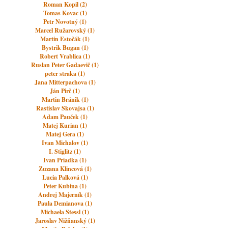
Roman Kopil (2)
Tomas Kovac (1)
Petr Novotný (1)
Marcel Ružarovský (1)
Martin Estočák (1)
Bystrik Bugan (1)
Robert Vrablica (1)
Ruslan Peter Gadaevič (1)
peter straka (1)
Jana Mitterpachova (1)
Ján Pirč (1)
Martin Bránik (1)
Rastislav Skovajsa (1)
Adam Pauček (1)
Matej Kurian (1)
Matej Gera (1)
Ivan Michalov (1)
I. Stiglitz (1)
Ivan Priadka (1)
Zuzana Klincová (1)
Lucia Palková (1)
Peter Kubina (1)
Andrej Majerník (1)
Paula Demianova (1)
Michaela Stessl (1)
Jaroslav Nižňanský (1)