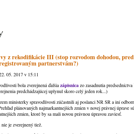
vy z rekodifikácie III (stop rozvodom dohodou, pr
registrovaným partnerstvám?)
 22. 05. 2017 v 15:11
zápisnica
odlivosti bola zverejnená ďalšia
zo zasadnutia predsedníctva 
ejnenia predchádzajúcej uplynul skoro celý jeden rok...)
rem ministerky spravodlivosti zúčastnili aj poslanci NR SR a iní odbor
 Prehľad plánovaných najmarkantnejších zmien v novej právnej úprave 
atnejších zmien, ktoré by sa mali novou právnou úpravou zaviesť.
 nie je zverejnený tiež.