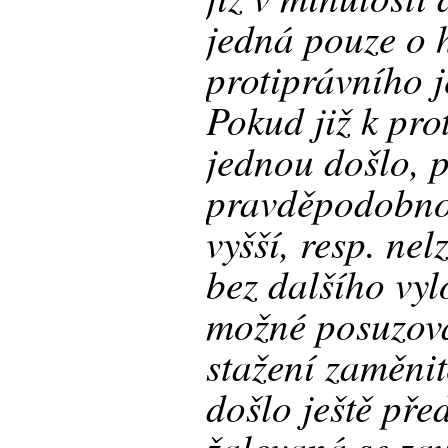
jedná pouze o 
protiprávního 
Pokud již k pr
jednou došlo, p
pravděpodobno
vyšší, resp. ne
bez dalšího vyl
možné posuzova
stažení zaměni
došlo ještě př
žalovaná se za