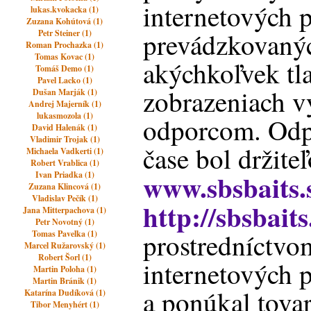
internetových 
lukas.kvokacka (1)
Zuzana Kohútová (1)
prevádzkovaný
Petr Steiner (1)
Roman Prochazka (1)
Tomas Kovac (1)
akýchkoľvek tl
Tomáš Demo (1)
Pavel Lacko (1)
zobrazeniach 
Dušan Marják (1)
Andrej Majerník (1)
lukasmozola (1)
odporcom. Odpo
David Halenák (1)
Vladimir Trojak (1)
čase bol držit
Michaela Vadkerti (1)
Robert Vrablica (1)
www.sbsbaits.
Ivan Priadka (1)
Zuzana Klincová (1)
Vladislav Pečík (1)
http://sbsbait
Jana Mitterpachova (1)
Petr Novotný (1)
prostredníctvo
Tomas Pavelka (1)
Marcel Ružarovský (1)
Robert Šorl (1)
internetových p
Martin Poloha (1)
Martin Bránik (1)
a ponúkal tova
Katarína Dudíková (1)
Tibor Menyhért (1)