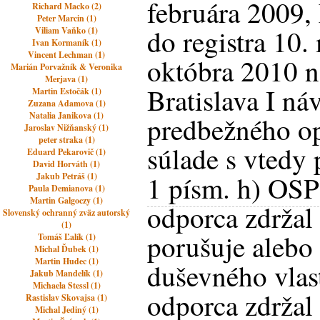
februára 2009, 
Richard Macko (2)
Peter Marcin (1)
do registra 10.
Viliam Vaňko (1)
Ivan Kormaník (1)
Vincent Lechman (1)
októbra 2010 
Marián Porvažník & Veronika
Merjava (1)
Bratislava I ná
Martin Estočák (1)
Zuzana Adamova (1)
Natalia Janikova (1)
predbežného op
Jaroslav Nižňanský (1)
peter straka (1)
súlade s vtedy
Eduard Pekarovič (1)
David Horváth (1)
1 písm. h) OSP
Jakub Petráš (1)
Paula Demianova (1)
Martin Galgoczy (1)
odporca zdržal
Slovenský ochranný zväz autorský
(1)
porušuje alebo
Tomáš Ľalík (1)
Michal Ďubek (1)
Martin Hudec (1)
duševného vlast
Jakub Mandelík (1)
Michaela Stessl (1)
odporca zdržal
Rastislav Skovajsa (1)
Michal Jediný (1)