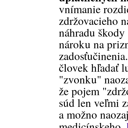
vnímanie rozdi
zdržovacieho n
náhradu škody 
nároku na priz
zadosťučinenia
človek hľadať 
"zvonku" naoza
že pojem "zdrž
súd len veľmi z
a možno naozaj
medicínskeho,