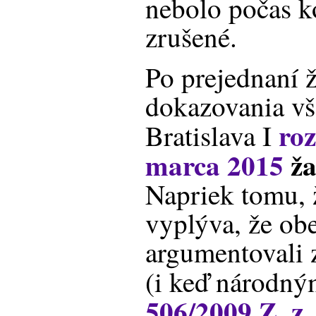
nebolo počas k
zrušené.
Po prejednaní 
dokazovania v
ro
Bratislava I
marca 2015
ža
Napriek tomu, 
vyplýva, že obe
argumentovali
(i keď národný
506/2009 Z. z.