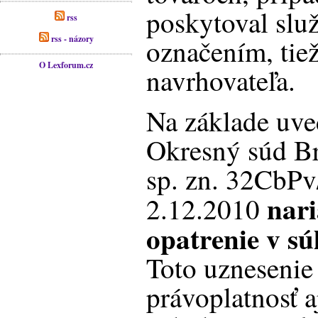
poskytoval slu
rss
rss - názory
označením, tie
O Lexforum.cz
navrhovateľa.
Na základe uve
Okresný súd Br
sp. zn. 32CbPv
nari
2.12.2010
opatrenie v s
Toto uznesenie
právoplatnosť a