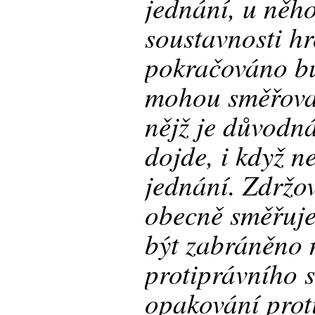
jednání, u něh
soustavnosti hr
pokračováno b
mohou směřovat
nějž je důvodn
dojde, i když n
jednání. Zdržo
obecně směřuj
být zabráněno 
protiprávního s
opakování prot