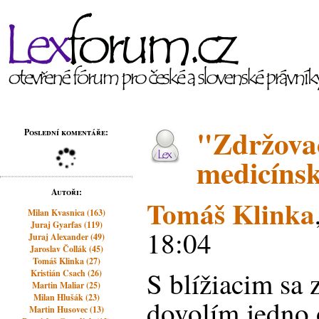
"Zdržovac
Poslední komentáře:
medicínsk
Autoři:
Tomáš Klinka
Milan Kvasnica (163)
Juraj Gyarfas (119)
18:04
Juraj Alexander (49)
Jaroslav Čollák (45)
Tomáš Klinka (27)
S blížiacim sa 
Kristián Csach (26)
Martin Maliar (25)
Milan Hlušák (23)
dovolím jedno 
Martin Husovec (13)