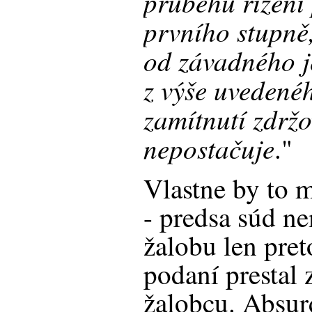
průběhu řízení
prvního stupně,
od závadného j
z výše uvedenéh
zamítnutí zdrž
nepostačuje
."
Vlastne by to 
- predsa súd n
žalobu len pret
podaní prestal 
žalobcu. Absurd