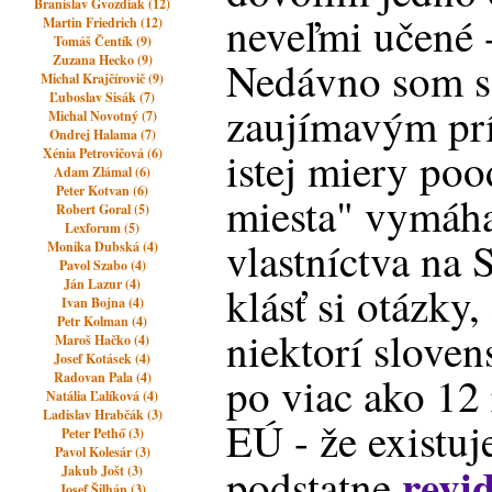
Branislav Gvozdiak (12)
neveľmi učené -
Martin Friedrich (12)
Tomáš Čentík (9)
Zuzana Hecko (9)
Nedávno som sa
Michal Krajčírovič (9)
Ľuboslav Sisák (7)
zaujímavým pr
Michal Novotný (7)
Ondrej Halama (7)
istej miery poo
Xénia Petrovičová (6)
Adam Zlámal (6)
Peter Kotvan (6)
miesta" vymáh
Robert Goral (5)
Lexforum (5)
vlastníctva na 
Monika Dubská (4)
Pavol Szabo (4)
Ján Lazur (4)
klásť si otázky,
Ivan Bojna (4)
Petr Kolman (4)
niektorí slove
Maroš Hačko (4)
Josef Kotásek (4)
po viac ako 12
Radovan Pala (4)
Natália Ľalíková (4)
Ladislav Hrabčák (3)
EÚ - že existuj
Peter Pethő (3)
Pavol Kolesár (3)
revi
podstatne
Jakub Jošt (3)
Josef Šilhán (3)