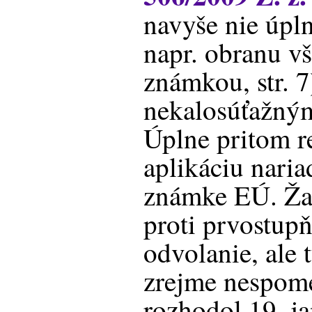
navyše nie úpln
napr. obranu 
známkou, str. 7
nekalosúťažný
Úplne pritom r
aplikáciu naria
známke EÚ. Žal
proti prvostu
odvolanie, ale
zrejme nespome
rozhodol 19. j