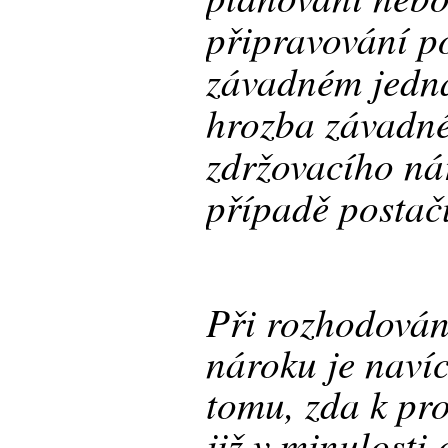
připravování p
závadném jedn
hrozba závadné
zdržovacího ná
případě postač
Při rozhodován
nároku je navíc
tomu, zda k pr
již v minulosti 