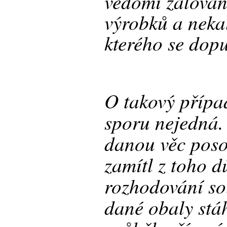
vědomí žalovan
výrobků a neka
kterého se dopu
O takový přípa
sporu nejedná.
danou věc poso
zamítl z toho d
rozhodování so
dané obaly stáh