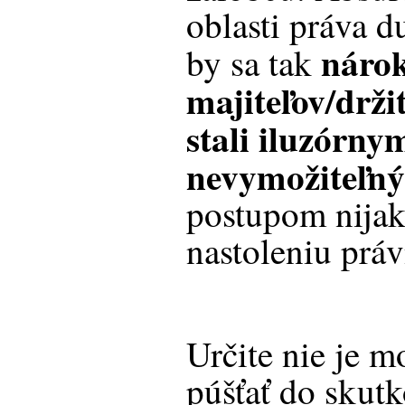
oblasti práva d
náro
by sa tak
majiteľov/drži
stali iluzórny
nevymožiteľn
postupom nijak
nastoleniu práv
Určite nie je 
púšťať do skut