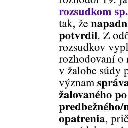
rozsudkom sp.
napadn
tak, že
potvrdil
. Z od
rozsudkov vypl
rozhodovaní o 
v žalobe súdy p
správa
význam
žalovaného po
predbežného/
opatrenia
, pr