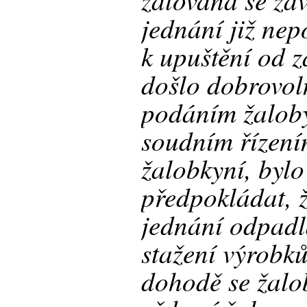
jednání již ne
k upuštění od 
došlo dobrovoln
podáním žaloby
soudním řízení
žalobkyní, byl
předpokládat, 
jednání odpadl
stažení výrobk
dohodě se žalo