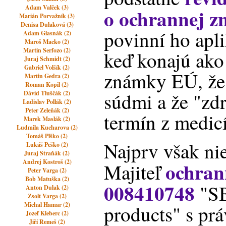
Adam Valček (3)
o ochrannej 
Marián Porvažník (3)
Denisa Dulaková (3)
povinní ho apl
Adam Glasnák (2)
Maroš Macko (2)
Martin Serfozo (2)
keď konajú ako
Juraj Schmidt (2)
Gabriel Volšík (2)
známky EÚ, že
Martin Gedra (2)
Roman Kopil (2)
súdmi a že "zdr
Dávid Tluščák (2)
Ladislav Pollák (2)
Peter Zeleňák (2)
termín z medic
Marek Maslák (2)
Ludmila Kucharova (2)
Tomáš Plško (2)
Najprv však ni
Lukáš Peško (2)
Juraj Straňák (2)
Andrej Kostroš (2)
ochran
Majiteľ
Peter Varga (2)
Bob Matuška (2)
008410748
"SB
Anton Dulak (2)
Zsolt Varga (2)
Michal Hamar (2)
products" s pr
Jozef Kleberc (2)
Jiří Remeš (2)