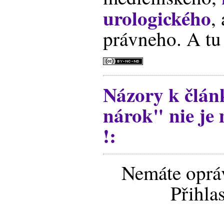
urologického
,
právneho. A tu 
Názory k člán
nárok" nie je
!:
Nemáte opráv
Přihla