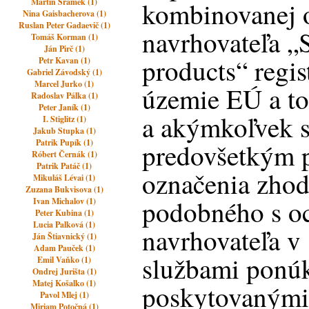
Martin Šrámek (1)
kombinovanej 
Nina Gaisbacherova (1)
Ruslan Peter Gadaevič (1)
navrhovateľa „
Tomáš Korman (1)
Ján Pirč (1)
products“ regis
Petr Kavan (1)
Gabriel Závodský (1)
Marcel Jurko (1)
územie EÚ a to
Radoslav Pálka (1)
Peter Janík (1)
a akýmkoľvek 
I. Stiglitz (1)
Jakub Stupka (1)
Patrik Pupík (1)
predovšetkým 
Róbert Černák (1)
Patrik Patáč (1)
označenia zho
Mikuláš Lévai (1)
Zuzana Bukvisova (1)
podobného s o
Ivan Michalov (1)
Peter Kubina (1)
Lucia Palková (1)
navrhovateľa v 
Ján Štiavnický (1)
Adam Pauček (1)
službami ponú
Emil Vaňko (1)
Ondrej Jurišta (1)
Matej Košalko (1)
poskytovanými
Pavol Mlej (1)
Miriam Potočná (1)