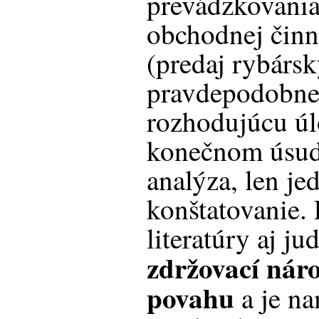
prevádzkovania
obchodnej činno
(predaj rybársk
pravdepodobne
rozhodujúcu úl
konečnom úsud
analýza, len j
konštatovanie.
literatúry aj ju
zdržovací nár
povahu
a je na