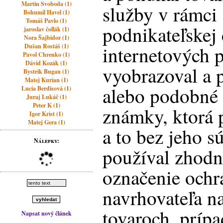
Martin Svoboda (1)
služby v rámci 
Bohumil Havel (1)
Tomáš Pavlo (1)
podnikateľskej 
jaroslav čollák (1)
Nora Šajbidor (1)
Dušan Rostáš (1)
internetových 
Pavol Chrenko (1)
Dávid Kozák (1)
vyobrazoval a 
Bystrik Bugan (1)
Matej Kurian (1)
alebo podobné 
Lucia Berdisová (1)
Juraj Lukáč (1)
Peter K (1)
známky, ktorá p
Igor Krist (1)
Matej Gera (1)
a to bez jeho s
Nálepky:
používal zhod
označenie och
navrhovateľa 
tovaroch, prípa
Napsat nový článek