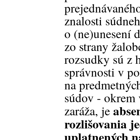
prejednávaného
znalosti súdne
o (ne)unesení
zo strany žalo
rozsudky sú z 
správnosti v p
na predmetnýc
súdov - okrem 
abse
zaráža, je
rozlišovania j
uplatnených n