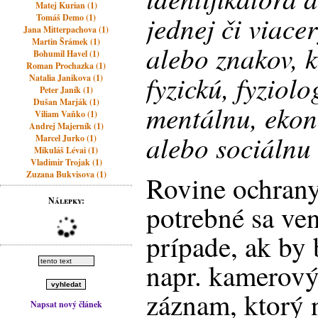
Matej Kurian (1)
jednej či viace
Tomáš Demo (1)
Jana Mitterpachova (1)
Martin Šrámek (1)
alebo znakov, k
Bohumil Havel (1)
Roman Prochazka (1)
fyzickú, fyziolo
Natalia Janikova (1)
Peter Janík (1)
Dušan Marják (1)
mentálnu, ekon
Viliam Vaňko (1)
Andrej Majerník (1)
alebo sociálnu 
Marcel Jurko (1)
Mikuláš Lévai (1)
Vladimir Trojak (1)
Zuzana Bukvisova (1)
Rovine ochrany
Nálepky:
potrebné sa ve
prípade, ak by
napr. kamerov
záznam, ktorý 
Napsat nový článek