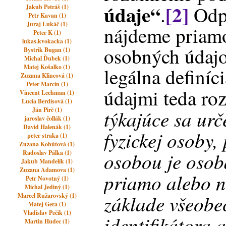
údaje“
[2]
.
Odpo
Jakub Petráš (1)
Petr Kavan (1)
Juraj Lukáč (1)
nájdeme priamo
Peter K (1)
lukas.kvokacka (1)
osobných údajo
Bystrik Bugan (1)
Michal Ďubek (1)
Matej Košalko (1)
legálna definí
Zuzana Klincová (1)
Peter Marcin (1)
údajmi teda r
Vincent Lechman (1)
Lucia Berdisová (1)
Ján Pirč (1)
týkajúce sa urč
jaroslav čollák (1)
David Halenák (1)
fyzickej osoby,
peter straka (1)
Zuzana Kohútová (1)
osobou je osob
Radoslav Pálka (1)
Jakub Mandelík (1)
Zuzana Adamova (1)
priamo alebo 
Petr Novotný (1)
Michal Jediný (1)
základe všeobe
Marcel Ružarovský (1)
Matej Gera (1)
Vladislav Pečík (1)
identifikátora 
Martin Hudec (1)