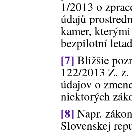
1/2013 o zprac
údajů prostred
kamer, kterými
bezpilotní letad
[7]
Bližšie pozr
122/2013
Z. z.
údajov o zmene
niektorých zák
[8]
Napr. zákon
Slovenskej rep