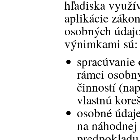
hľadiska využí
aplikácie záko
osobných údajo
výnimkami sú:
spracúvanie
rámci osobn
činností (nap
vlastnú kore
osobné údaje
na náhodnej 
predpokladu,