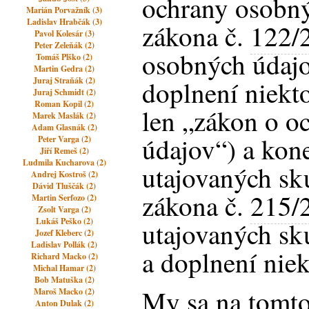
ochrany osobný
Marián Porvažník (3)
Ladislav Hrabčák (3)
zákona č.
122/
Pavol Kolesár (3)
Peter Zeleňák (2)
osobných údaj
Tomáš Plško (2)
Martin Gedra (2)
Juraj Straňák (2)
doplnení niekt
Juraj Schmidt (2)
Roman Kopil (2)
len „zákon o o
Marek Maslák (2)
Adam Glasnák (2)
údajov“) a kon
Peter Varga (2)
Jiří Remeš (2)
Ludmila Kucharova (2)
utajovaných sk
Andrej Kostroš (2)
Dávid Tluščák (2)
zákona č.
215/
Martin Serfozo (2)
Zsolt Varga (2)
Lukáš Peško (2)
utajovaných sk
Jozef Kleberc (2)
Ladislav Pollák (2)
a doplnení nie
Richard Macko (2)
Michal Hamar (2)
Bob Matuška (2)
My sa na tomt
Maroš Macko (2)
Anton Dulak (2)