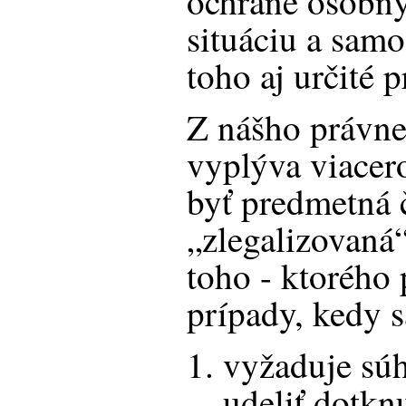
ochrane osobný
situáciu a sam
toho aj určité 
Z nášho právn
vyplýva viacer
byť predmetná 
„zlegalizovaná“
toho - ktorého 
prípady, kedy s
vyžaduje súh
udeliť dotkn