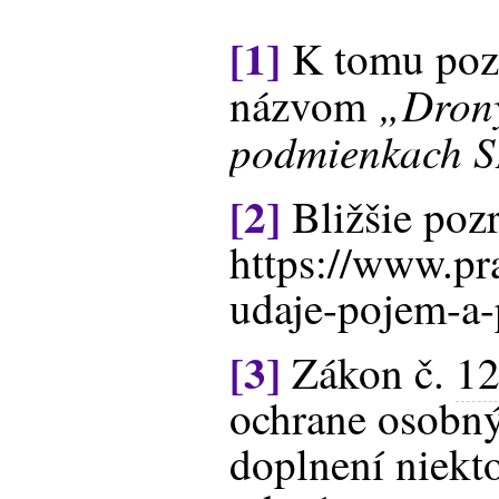
[1]
K tomu pozr
„Drony
názvom
podmienkach 
[2]
Bližšie pozr
https://www.pr
udaje-pojem-a-
[3]
Zákon č.
12
ochrane osobný
doplnení niekt