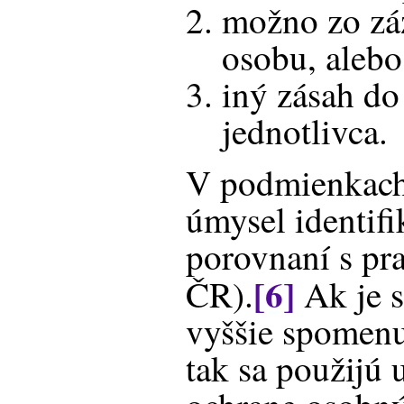
možno zo zá
osobu, alebo
iný zásah do
jednotlivca.
V podmienkach
úmysel identifi
porovnaní s pr
[6]
ČR).
Ak je s
vyššie spomenu
tak sa použijú 