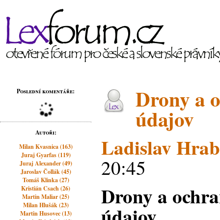
Drony a 
Poslední komentáře:
údajov
Autoři:
Ladislav Hra
Milan Kvasnica (163)
Juraj Gyarfas (119)
20:45
Juraj Alexander (49)
Jaroslav Čollák (45)
Tomáš Klinka (27)
Drony a ochr
Kristián Csach (26)
Martin Maliar (25)
Milan Hlušák (23)
údajov
Martin Husovec (13)