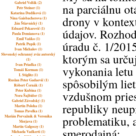
Gabriel Volšík (2)
na parciálnu ot
Petr Steiner (1)
Katarína Dudíková (1)
drony v kontex
Nina Gaisbacherova (1)
Ján Štiavnický (1)
Eduard Pekarovič (1)
údajov. Rozho
Paula Demianova (1)
Emil Vaňko (1)
úradu č. 1/201
Patrik Pupík (1)
Ivan Michalov (1)
ktorým sa urč
Slovenský ochranný zväz autorský
(1)
Ivan Priadka (1)
vykonania letu
Tomáš Korman (1)
I. Stiglitz (1)
spôsobilým liet
Ruslan Peter Gadaevič (1)
Róbert Černák (1)
Peter Kubina (1)
vzdušnom pries
Nora Šajbidor (1)
Gabriel Závodský (1)
republiky neup
Martin Poloha (1)
Tomas Pavelka (1)
problematiku, a
Marián Porvažník & Veronika
Merjava (1)
Martin Galgoczy (1)
smerodajná:
Michaela Vadkerti (1)