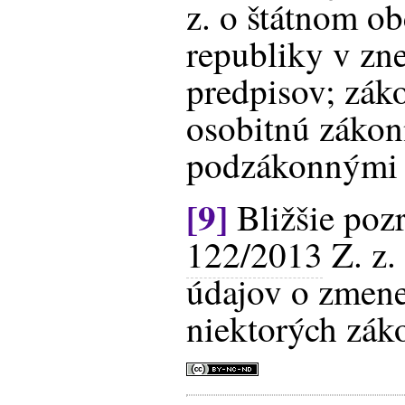
z. o štátnom ob
republiky v zn
predpisov; zák
osobitnú zákon
podzákonnými
[9]
Bližšie pozr
122/2013
Z. z.
údajov o zmene
niektorých zák