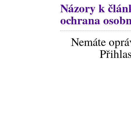
Názory k člán
ochrana osobn
Nemáte opráv
Přihla