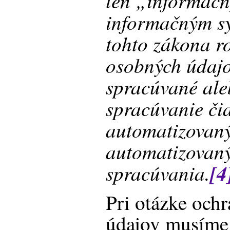
len „informačn
informačným s
tohto zákona r
osobných údajo
spracúvané ale
spracúvanie či
automatizovaný
automatizovaný
spracúvania.
[4
Pri otázke och
údajov musíme r