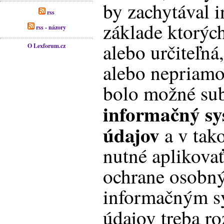
by zachytával i
rss
základe ktorýc
rss - názory
alebo určiteľná
O Lexforum.cz
alebo nepriamo
bolo možné su
informačný sy
údajov
a v tak
nutné aplikova
ochrane osobný
informačným s
údajov treba r