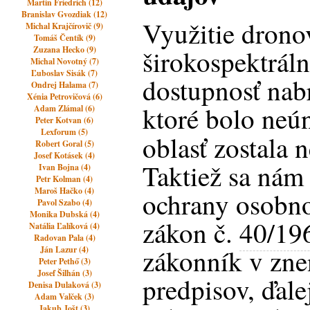
Martin Friedrich (12)
Branislav Gvozdiak (12)
Využitie drono
Michal Krajčírovič (9)
Tomáš Čentík (9)
Zuzana Hecko (9)
širokospektráln
Michal Novotný (7)
Ľuboslav Sisák (7)
dostupnosť nabr
Ondrej Halama (7)
Xénia Petrovičová (6)
ktoré bolo neú
Adam Zlámal (6)
Peter Kotvan (6)
Lexforum (5)
oblasť zostala 
Robert Goral (5)
Josef Kotásek (4)
Taktiež sa nám
Ivan Bojna (4)
Petr Kolman (4)
Maroš Hačko (4)
ochrany osobno
Pavol Szabo (4)
Monika Dubská (4)
zákon č.
40/19
Natália Ľalíková (4)
Radovan Pala (4)
zákonník v zne
Ján Lazur (4)
Peter Pethő (3)
Josef Šilhán (3)
predpisov, ďale
Denisa Dulaková (3)
Adam Valček (3)
Jakub Jošt (3)