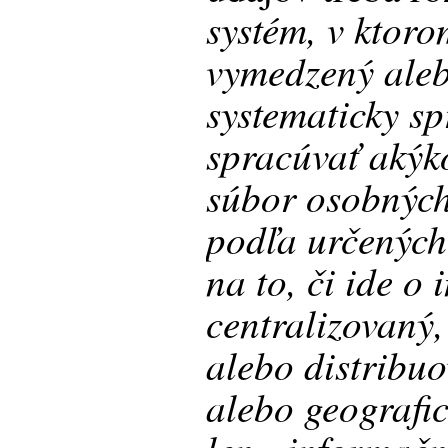
systém, v ktor
vymedzený aleb
systematicky s
spracúvať akýk
súbor osobných
podľa určených 
na to, či ide o
centralizovaný,
alebo distribu
alebo geografi