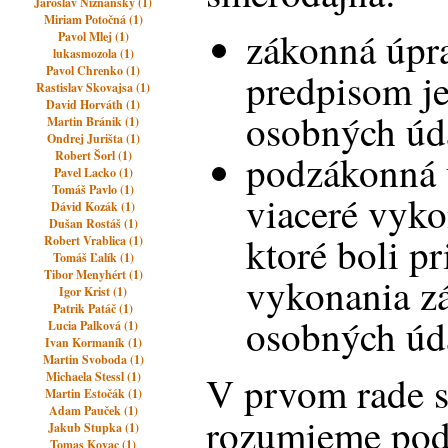
Jaroslav Nižňanský (1)
Miriam Potočná (1)
zákonná úpr
Pavol Mlej (1)
lukasmozola (1)
Pavol Chrenko (1)
predpisom je
Rastislav Skovajsa (1)
David Horváth (1)
osobných úd
Martin Bránik (1)
Ondrej Jurišta (1)
podzákonná 
Robert Šorl (1)
Pavel Lacko (1)
Tomáš Pavlo (1)
viaceré vyko
Dávid Kozák (1)
Dušan Rostáš (1)
ktoré boli pr
Robert Vrablica (1)
Tomáš Ľalík (1)
Tibor Menyhért (1)
vykonania z
Igor Krist (1)
Patrik Patáč (1)
osobných úd
Lucia Palková (1)
Ivan Kormaník (1)
Martin Svoboda (1)
V prvom rade s
Michaela Stessl (1)
Martin Estočák (1)
Adam Pauček (1)
rozumieme po
Jakub Stupka (1)
Tomas Kovac (1)