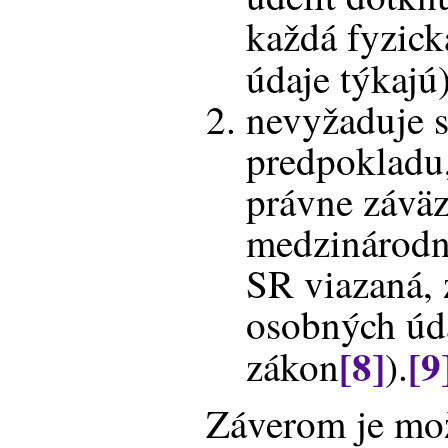
každá fyzick
údaje týkajú
nevyžaduje s
predpokladu,
právne závä
medzinárodn
SR viazaná, 
osobných úd
[8]
[9
zákon
).
Záverom je mož