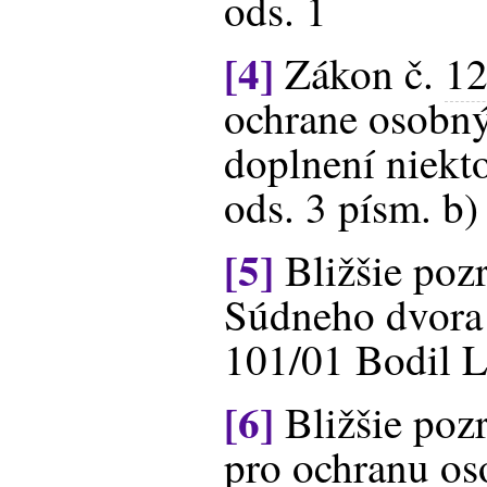
ods. 1
[4]
Zákon č.
12
ochrane osobný
doplnení niekt
ods. 3 písm. b)
[5]
Bližšie poz
Súdneho dvora 
101/01 Bodil L
[6]
Bližšie poz
pro ochranu os