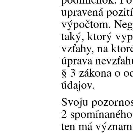
upravená pozit
výpočtom. Nega
taký, ktorý vy
vzťahy, na ktor
úprava nevzťah
§ 3 zákona o o
údajov.
Svoju pozornos
2 spomínaného 
ten má význam 