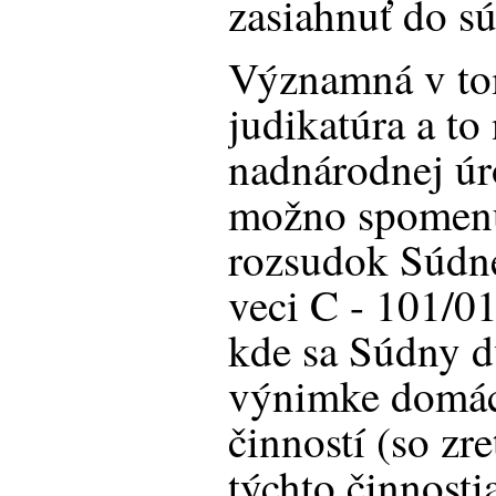
zasiahnuť do s
Významná v tom
judikatúra a to
nadnárodnej úr
možno spomenú
rozsudok Súdn
veci C - 101/01
kde sa Súdny d
výnimke domác
činností (so zre
týchto činnosti