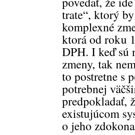
povedať, že ide
trate“, ktorý b
komplexné zme
ktorá od roku 
DPH. I keď sú 
zmeny, tak nem
to postretne s 
potrebnej väčš
predpokladať, ž
existujúcom sy
o jeho zdokona