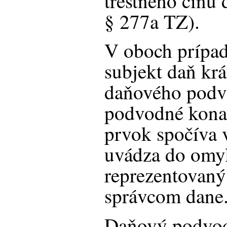
trestného činu
§ 277a TZ).
V oboch prípad
subjekt daň krá
daňového podvo
podvodné kona
prvok spočíva v
uvádza do omyl
reprezentovaný
správcom dane
Daňový podvo