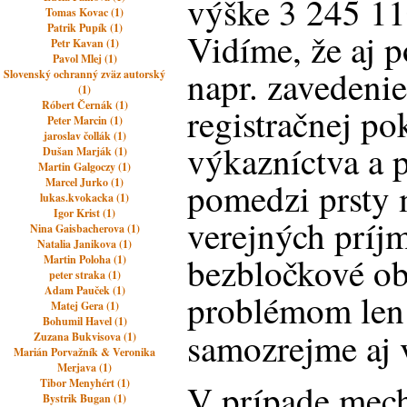
výške 3 245 11
Tomas Kovac (1)
Patrik Pupík (1)
Vidíme, že aj 
Petr Kavan (1)
Pavol Mlej (1)
napr. zavedenie
Slovenský ochranný zväz autorský
(1)
Róbert Černák (1)
registračnej po
Peter Marcin (1)
jaroslav čollák (1)
výkazníctva a p
Dušan Marják (1)
Martin Galgoczy (1)
Marcel Jurko (1)
pomedzi prsty 
lukas.kvokacka (1)
Igor Krist (1)
verejných príj
Nina Gaisbacherova (1)
Natalia Janikova (1)
bezbločkové ob
Martin Poloha (1)
peter straka (1)
Adam Pauček (1)
problémom len 
Matej Gera (1)
Bohumil Havel (1)
samozrejme aj v
Zuzana Bukvisova (1)
Marián Porvažník & Veronika
Merjava (1)
Tibor Menyhért (1)
V prípade mec
Bystrik Bugan (1)