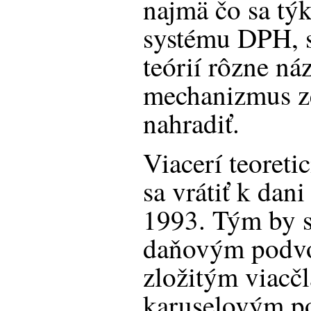
najmä čo sa tý
systému DPH, sú
teórií rôzne ná
mechanizmus ze
nahradiť.
Viacerí teoreti
sa vrátiť k dan
1993. Tým by s
daňovým podv
zložitým viac
karuselovým po