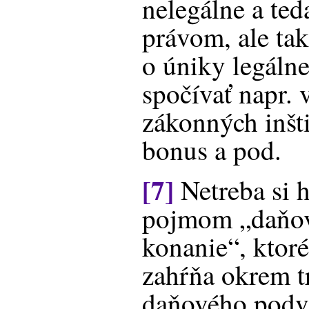
nelegálne a ted
právom, ale tak
o úniky legáln
spočívať napr. 
zákonných inšt
bonus a pod.
[7]
Netreba si 
pojmom „daňo
konanie“, ktor
zahŕňa okrem t
daňového podvo