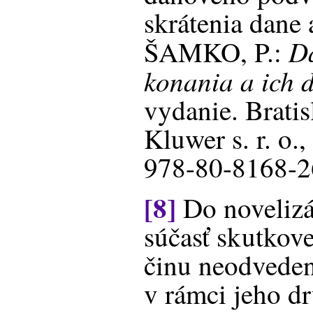
skrátenia dane 
D
ŠAMKO, P.:
konania a ich 
vydanie. Bratis
Kluwer s. r. o.
978-80-8168-26
[8]
Do novelizác
súčasť skutkove
činu neodveden
v rámci jeho dr