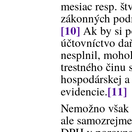
mesiac resp. št
zákonných podm
[10]
Ak by si p
účtovníctvo da
nesplnil, mohol
trestného činu 
hospodárskej a
[11]
evidencie.
Nemožno však h
ale samozrejme 