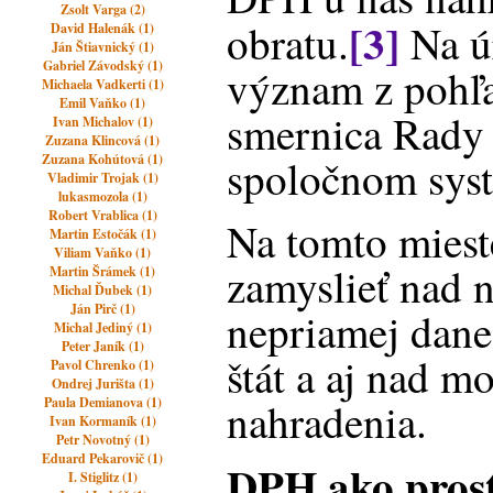
Zsolt Varga (2)
[3]
obratu.
Na ú
David Halenák (1)
Ján Štiavnický (1)
Gabriel Závodský (1)
význam z pohľ
Michaela Vadkerti (1)
Emil Vaňko (1)
smernica Rady
Ivan Michalov (1)
Zuzana Klincová (1)
Zuzana Kohútová (1)
spoločnom sys
Vladimir Trojak (1)
lukasmozola (1)
Robert Vrablica (1)
Na tomto miest
Martin Estočák (1)
Viliam Vaňko (1)
zamyslieť nad n
Martin Šrámek (1)
Michal Ďubek (1)
Ján Pirč (1)
nepriamej dane
Michal Jediný (1)
Peter Janík (1)
štát a aj nad m
Pavol Chrenko (1)
Ondrej Jurišta (1)
Paula Demianova (1)
nahradenia.
Ivan Kormaník (1)
Petr Novotný (1)
Eduard Pekarovič (1)
DPH ako prost
I. Stiglitz (1)