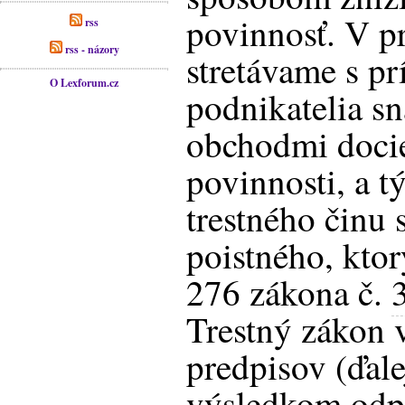
povinnosť. V pr
rss
rss - názory
stretávame s pr
O Lexforum.cz
podnikatelia sn
obchodmi docie
povinnosti, a t
trestného činu 
poistného, ktor
276 zákona č.
Trestný zákon 
predpisov (ďale
výsledkom odpo