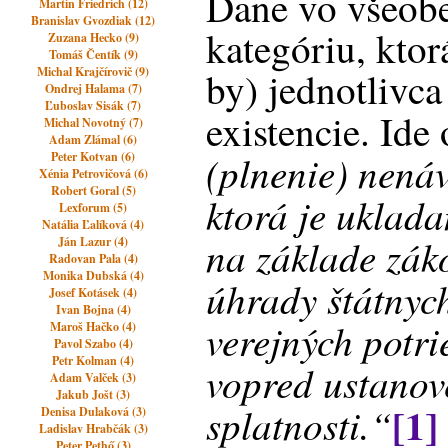
Dane vo všeobe
Martin Friedrich (12)
Branislav Gvozdiak (12)
kategóriu, ktor
Zuzana Hecko (9)
Tomáš Čentík (9)
Michal Krajčírovič (9)
by) jednotlivca
Ondrej Halama (7)
Ľuboslav Sisák (7)
existencie. Ide
Michal Novotný (7)
Adam Zlámal (6)
(plnenie) nená
Peter Kotvan (6)
Xénia Petrovičová (6)
Robert Goral (5)
ktorá je uklad
Lexforum (5)
Natália Ľalíková (4)
na základe zák
Ján Lazur (4)
Radovan Pala (4)
Monika Dubská (4)
úhrady štátnyc
Josef Kotásek (4)
Ivan Bojna (4)
verejných potri
Maroš Hačko (4)
Pavol Szabo (4)
Petr Kolman (4)
vopred ustanove
Adam Valček (3)
Jakub Jošt (3)
[1]
splatnosti.“
Denisa Dulaková (3)
Ladislav Hrabčák (3)
Peter Pethő (3)