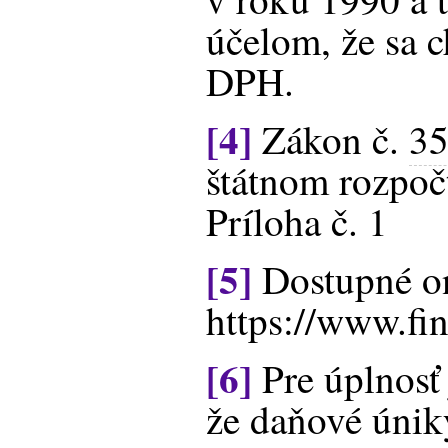
účelom, že sa c
DPH.
[4]
Zákon č.
35
štátnom rozpoč
Príloha č. 1
[5]
Dostupné on
https://www.f
[6]
Pre úplnosť 
že daňové únik