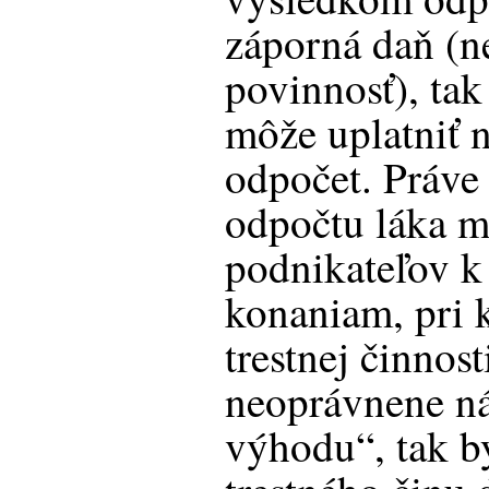
záporná daň (n
povinnosť), tak
môže uplatniť 
odpočet. Práve
odpočtu láka 
podnikateľov 
konaniam, pri 
trestnej činnos
neoprávnene ná
výhodu“, tak by