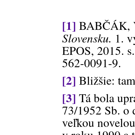
[1]
BABČÁK, 
Slovensku.
1. v
EPOS, 2015. s
562-0091-9.
[2]
Bližšie: tam
[3]
Tá bola upr
73/1952 Sb. o d
veľkou novelou
v roku 1990 a 