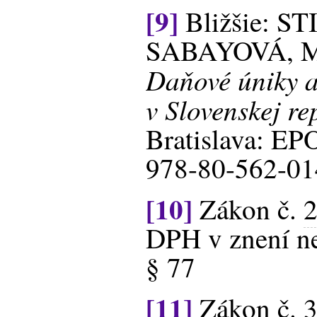
[9]
Bližšie: S
SABAYOVÁ, M.
Daňové úniky a
v Slovenskej re
Bratislava: EP
978-80-562-01
[10]
Zákon č.
DPH v znení ne
§ 77
[11]
Zákon č.