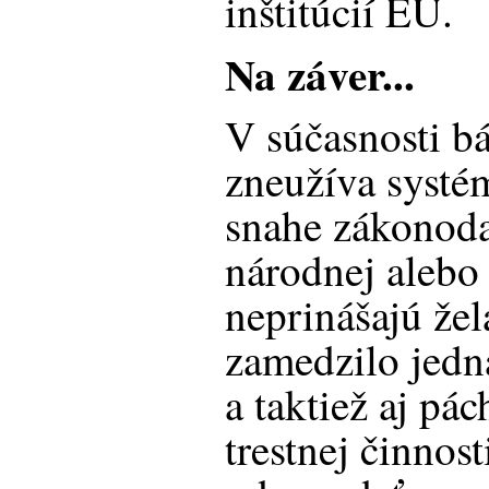
inštitúcií EÚ.
Na záver...
V súčasnosti bá
zneužíva systé
snahe zákonoda
národnej alebo
neprinášajú žel
zamedzilo jed
a taktiež aj pá
trestnej činnos