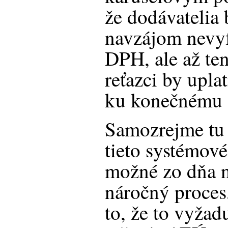
že dodávatelia
navzájom nevyf
DPH, ale až te
reťazci by upl
ku konečnému s
Samozrejme tu 
tieto systémov
možné zo dňa n
náročný proces
to, že to vyžad