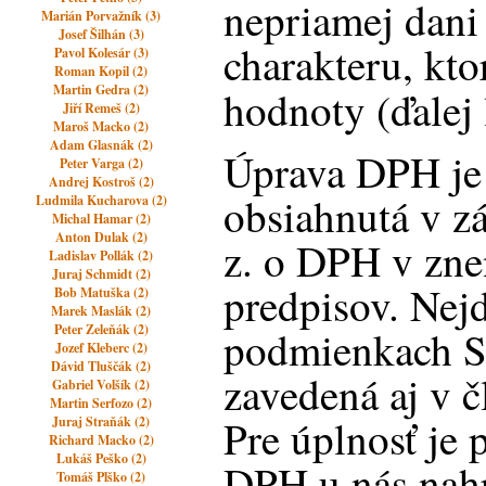
nepriamej dani
Marián Porvažník (3)
Josef Šilhán (3)
charakteru, kto
Pavol Kolesár (3)
Roman Kopil (2)
Martin Gedra (2)
hodnoty (ďalej
Jiří Remeš (2)
Maroš Macko (2)
Adam Glasnák (2)
Úprava DPH je 
Peter Varga (2)
Andrej Kostroš (2)
obsiahnutá v z
Ludmila Kucharova (2)
Michal Hamar (2)
Anton Dulak (2)
z. o DPH v zne
Ladislav Pollák (2)
Juraj Schmidt (2)
predpisov. Nej
Bob Matuška (2)
Marek Maslák (2)
Peter Zeleňák (2)
podmienkach S
Jozef Kleberc (2)
Dávid Tluščák (2)
zavedená aj v 
Gabriel Volšík (2)
Martin Serfozo (2)
Pre úplnosť je 
Juraj Straňák (2)
Richard Macko (2)
Lukáš Peško (2)
DPH u nás nahr
Tomáš Plško (2)