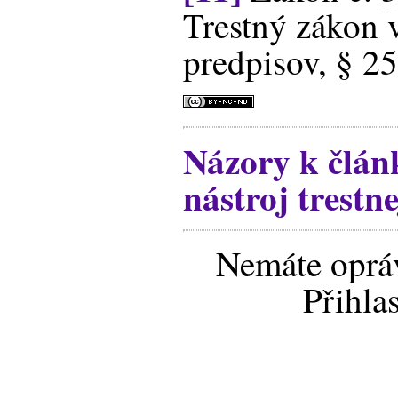
Trestný zákon 
predpisov, § 2
Názory k člá
nástroj trestne
Nemáte opráv
Přihla