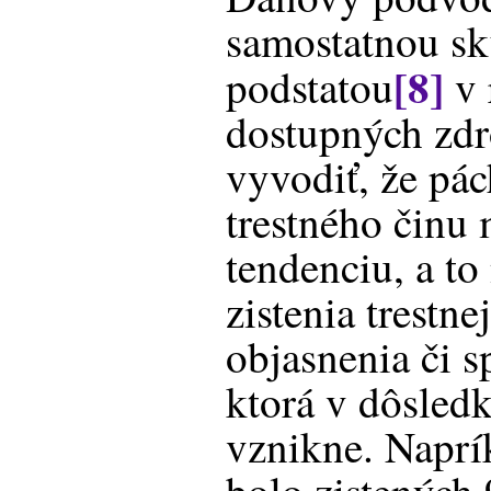
samostatnou s
[8]
podstatou
v 
dostupných zd
vyvodiť, že pác
trestného činu 
tendenciu, a to
zistenia trestnej
objasnenia či 
ktorá v dôsledk
vznikne. Naprí