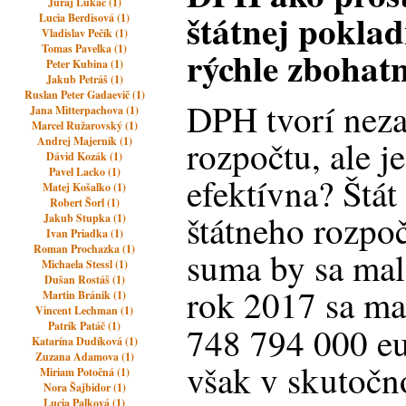
Juraj Lukáč (1)
štátnej poklad
Lucia Berdisová (1)
Vladislav Pečík (1)
Tomas Pavelka (1)
rýchle zbohat
Peter Kubina (1)
Jakub Petráš (1)
Ruslan Peter Gadaevič (1)
DPH tvorí neza
Jana Mitterpachova (1)
Marcel Ružarovský (1)
rozpočtu, ale j
Andrej Majerník (1)
Dávid Kozák (1)
Pavel Lacko (1)
efektívna? Štát
Matej Košalko (1)
Robert Šorl (1)
štátneho rozpo
Jakub Stupka (1)
Ivan Priadka (1)
Roman Prochazka (1)
suma by sa mal
Michaela Stessl (1)
Dušan Rostáš (1)
rok 2017 sa ma
Martin Bránik (1)
Vincent Lechman (1)
Patrik Patáč (1)
748 794 000 eu
Katarína Dudíková (1)
Zuzana Adamova (1)
však v skutočno
Miriam Potočná (1)
Nora Šajbidor (1)
Lucia Palková (1)