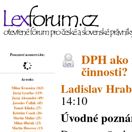
DPH ako n
Poslední komentáře:
činnosti?
Autoři:
Ladislav Hra
Milan Kvasnica (163)
Juraj Gyarfas (119)
14:10
Juraj Alexander (49)
Jaroslav Čollák (45)
Tomáš Klinka (27)
Úvodné pozn
Kristián Csach (26)
Martin Maliar (25)
Milan Hlušák (23)
Martin Husovec (13)