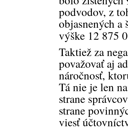
bolo zistených
podvodov, z to
objasnených a 
výške 12 875 0
Taktiež za ne
považovať aj ad
náročnosť, kto
Tá nie je len na 
strane správcov
strane povinnýc
viesť účtovníct