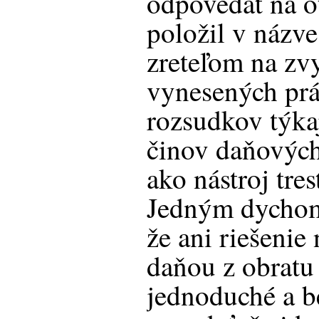
odpovedať na o
položil v názve
zreteľom na zv
vynesených pr
rozsudkov týkaj
činov daňových
ako nástroj tres
Jedným dychom 
že ani riešeni
daňou z obratu 
jednoduché a b