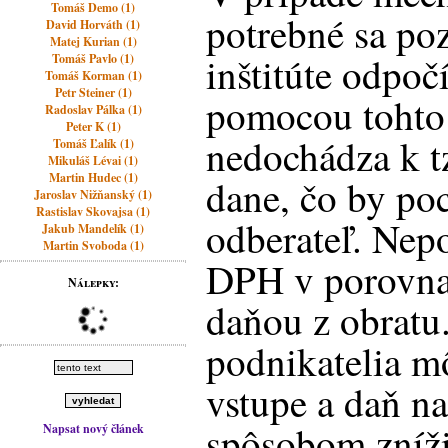
Tomáš Demo (1)
potrebné sa poz
David Horváth (1)
Matej Kurian (1)
inštitúte odpoč
Tomáš Pavlo (1)
Tomáš Korman (1)
Petr Steiner (1)
pomocou tohto 
Radoslav Pálka (1)
Peter K (1)
nedochádza k t
Tomáš Ľalík (1)
Mikuláš Lévai (1)
Martin Hudec (1)
dane, čo by poc
Jaroslav Nižňanský (1)
Rastislav Skovajsa (1)
odberateľ. Nep
Jakub Mandelík (1)
Martin Svoboda (1)
DPH v porovnan
Nálepky:
daňou z obratu
podnikatelia m
vstupe a daň n
spôsobom zníži
Napsat nový článek