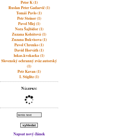
Peter K (1)
Ruslan Peter Gadaevič (1)
Tomáš Pavlo (1)
Petr Steiner (1)
Pavol Mlej (1)
Nora Šajbidor (1)
Zuzana Kohútová (1)
Zuzana Bukvisova (1)
Pavol Chrenko (1)
David Horváth (1)
lukas.kvokacka (1)
Slovenský ochranný zväz autorský
(1)
Petr Kavan (1)
I. Stiglitz (1)
Nálepky:
Napsat nový článek