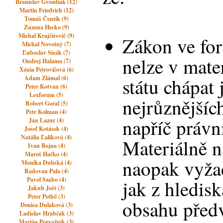
Branislav Gvozdiak (12)
Martin Friedrich (12)
Tomáš Čentík (9)
Zuzana Hecko (9)
Michal Krajčírovič (9)
Zákon ve fo
Michal Novotný (7)
Ľuboslav Sisák (7)
nelze v mate
Ondrej Halama (7)
Xénia Petrovičová (6)
Adam Zlámal (6)
státu chápat
Peter Kotvan (6)
Lexforum (5)
nejrůznější
Robert Goral (5)
Petr Kolman (4)
napříč práv
Ján Lazur (4)
Josef Kotásek (4)
Natália Ľalíková (4)
Materiálně n
Ivan Bojna (4)
Maroš Hačko (4)
naopak vyžad
Monika Dubská (4)
Radovan Pala (4)
Pavol Szabo (4)
jak z hledis
Jakub Jošt (3)
Peter Pethő (3)
obsahu před
Denisa Dulaková (3)
Ladislav Hrabčák (3)
Marián Porvažník (3)