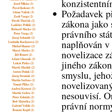
konzistentn
Josef Šilhán (3)
Pavol Kolesár (3)
Požadavek př
Adam Valček (3)
Zsolt Varga (2)
zákona jako 
Dávid Tluščák (2)
Ladislav Pollák (2)
Richard Macko (2)
právního stá
Peter Varga (2)
Juraj Schmidt (2)
naplňován v
Ludmila Kucharova (2)
Michal Hamar (2)
novelizace z
Maroš Macko (2)
Jiří Remeš (2)
Adam Glasnák (2)
jiného záko
Lukáš Peško (2)
Marek Maslák (2)
smyslu, jeho
Anton Dulak (2)
Juraj Straňák (2)
Martin Serfozo (2)
novelizovan
Tomáš Plško (2)
Andrej Kostroš (2)
nesouvisí. O
Martin Gedra (2)
Peter Zeleňák (2)
Bob Matuška (2)
právní norm
Gabriel Volšík (2)
Roman Kopil (2)