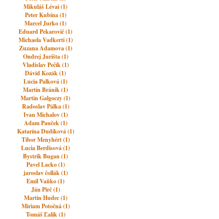
Mikuláš Lévai (1)
Peter Kubina (1)
Marcel Jurko (1)
Eduard Pekarovič (1)
Michaela Vadkerti (1)
Zuzana Adamova (1)
Ondrej Jurišta (1)
Vladislav Pečík (1)
Dávid Kozák (1)
Lucia Palková (1)
Martin Bránik (1)
Martin Galgoczy (1)
Radoslav Pálka (1)
Ivan Michalov (1)
Adam Pauček (1)
Katarína Dudíková (1)
Tibor Menyhért (1)
Lucia Berdisová (1)
Bystrik Bugan (1)
Pavel Lacko (1)
jaroslav čollák (1)
Emil Vaňko (1)
Ján Pirč (1)
Martin Hudec (1)
Miriam Potočná (1)
Tomáš Ľalík (1)