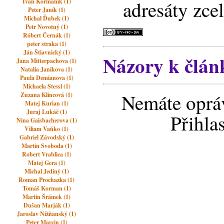
adresáty zce
Ivan Kormaník (1)
Peter Janík (1)
Michal Ďubek (1)
Petr Novotný (1)
Róbert Černák (1)
peter straka (1)
Ján Štiavnický (1)
Názory k člán
Jana Mitterpachova (1)
Natalia Janikova (1)
Paula Demianova (1)
Michaela Stessl (1)
Nemáte opráv
Zuzana Klincová (1)
Matej Kurian (1)
Juraj Lukáč (1)
Přihla
Nina Gaisbacherova (1)
Viliam Vaňko (1)
Gabriel Závodský (1)
Martin Svoboda (1)
Robert Vrablica (1)
Matej Gera (1)
Michal Jediný (1)
Roman Prochazka (1)
Tomáš Korman (1)
Martin Šrámek (1)
Dušan Marják (1)
Jaroslav Nižňanský (1)
Peter Marcin (1)