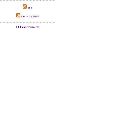
rss
rss - názory
O Lexforum.cz