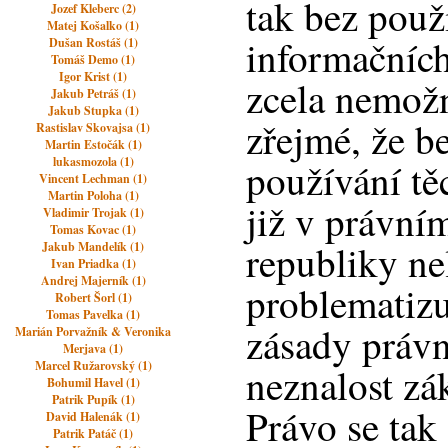
tak bez použi
Jozef Kleberc (2)
Matej Košalko (1)
informačních
Dušan Rostáš (1)
Tomáš Demo (1)
Igor Krist (1)
zcela nemožn
Jakub Petráš (1)
Jakub Stupka (1)
zřejmé, že b
Rastislav Skovajsa (1)
Martin Estočák (1)
lukasmozola (1)
používání tě
Vincent Lechman (1)
Martin Poloha (1)
již v právní
Vladimir Trojak (1)
Tomas Kovac (1)
republiky nel
Jakub Mandelík (1)
Ivan Priadka (1)
Andrej Majerník (1)
problematizu
Robert Šorl (1)
Tomas Pavelka (1)
zásady právn
Marián Porvažník & Veronika
Merjava (1)
Marcel Ružarovský (1)
neznalost z
Bohumil Havel (1)
Patrik Pupík (1)
Právo se tak 
David Halenák (1)
Patrik Patáč (1)