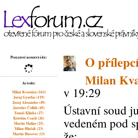
O přílepc
Poslední komentáře:
Milan Kva
Autoři:
v 19:29
Milan Kvasnica (163)
Juraj Gyarfas (119)
Juraj Alexander (49)
Ústavní soud ju
Jaroslav Čollák (45)
Tomáš Klinka (27)
vedeném pod sp
Kristián Csach (26)
Martin Maliar (25)
Milan Hlušák (23)
že:
Martin Husovec (13)