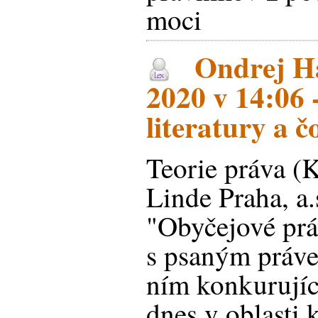
moci
Ondrej Ha
2020 v 14:06 -
literatury a čo
Teorie práva (
Linde Praha, a.
"Obyčejové prá
s psaným práve
ním konkurujíc
dnes v oblasti 