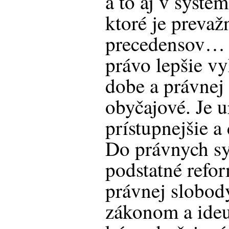
a to aj v syst
ktoré je preva
precedensov… T
právo lepšie v
dobe a právnej 
obyčajové. Je ur
prístupnejšie a
Do právnych sy
podstatné refo
právnej slobody
zákonom a ideu