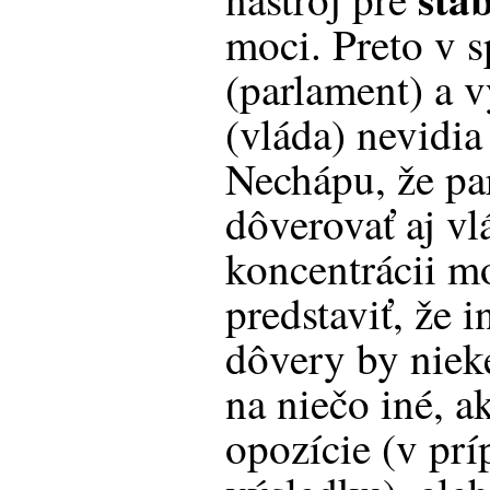
moci. Preto v 
(parlament) a 
(vláda) nevidia
Nechápu, že pa
dôverovať aj vl
koncentrácii mo
predstaviť, že i
dôvery by niek
na niečo iné, a
opozície (v pr