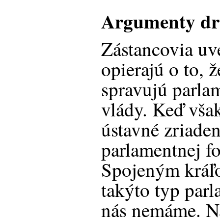
Argumenty dr
Zástancovia uv
opierajú o to, 
spravujú parl
vlády. Keď vša
ústavné zriade
parlamentnej for
Spojeným kráľo
takýto typ par
nás nemáme. Na