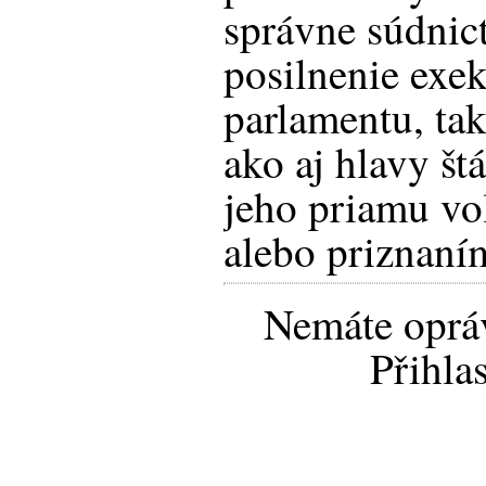
správne súdnict
posilnenie exe
parlamentu, tak
ako aj hlavy št
jeho priamu vo
alebo priznaním
Nemáte opráv
Přihla