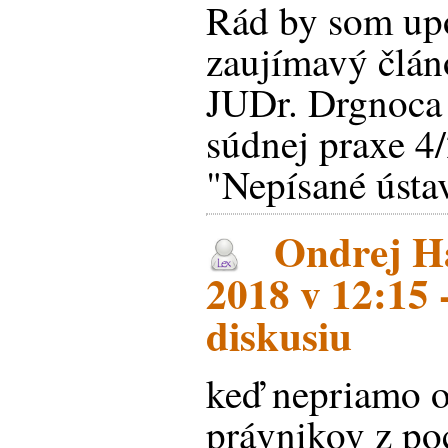
Rád by som upo
zaujímavý člán
JUDr. Drgnoca 
súdnej praxe 
"Nepísané ústa
Ondrej Ha
2018 v 12:15 
diskusiu
keď nepriamo 
právnikov z po