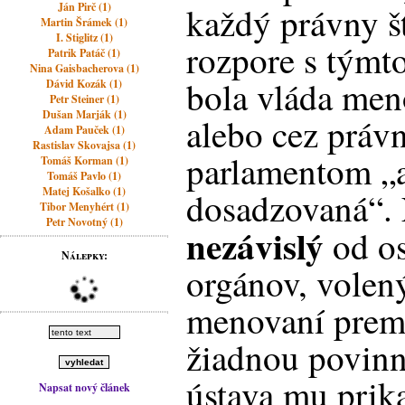
Ján Pirč (1)
každý právny š
Martin Šrámek (1)
I. Stiglitz (1)
rozpore s týmt
Patrik Patáč (1)
Nina Gaisbacherova (1)
bola vláda me
Dávid Kozák (1)
Petr Steiner (1)
Dušan Marják (1)
alebo cez práv
Adam Pauček (1)
Rastislav Skovajsa (1)
parlamentom „
Tomáš Korman (1)
Tomáš Pavlo (1)
Matej Košalko (1)
dosadzovaná“. 
Tibor Menyhért (1)
Petr Novotný (1)
nezávislý
od os
Nálepky:
orgánov, volen
menovaní premi
žiadnou povinn
ústava mu prik
Napsat nový článek