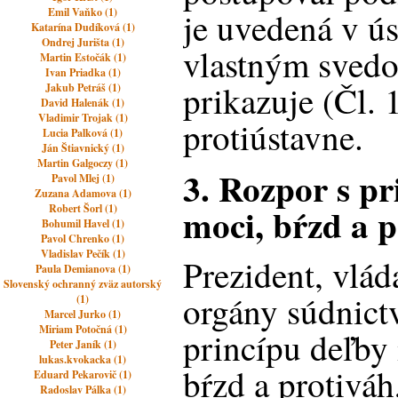
Emil Vaňko (1)
je uvedená v ús
Katarína Dudíková (1)
Ondrej Jurišta (1)
vlastným sved
Martin Estočák (1)
Ivan Priadka (1)
prikazuje (Čl. 
Jakub Petráš (1)
David Halenák (1)
Vladimir Trojak (1)
protiústavne.
Lucia Palková (1)
Ján Štiavnický (1)
Martin Galgoczy (1)
3. Rozpor s p
Pavol Mlej (1)
Zuzana Adamova (1)
moci, bŕzd a p
Robert Šorl (1)
Bohumil Havel (1)
Pavol Chrenko (1)
Vladislav Pečík (1)
Prezident, vlád
Paula Demianova (1)
Slovenský ochranný zväz autorský
orgány súdnict
(1)
Marcel Jurko (1)
Miriam Potočná (1)
princípu deľby
Peter Janík (1)
lukas.kvokacka (1)
bŕzd a protiváh
Eduard Pekarovič (1)
Radoslav Pálka (1)