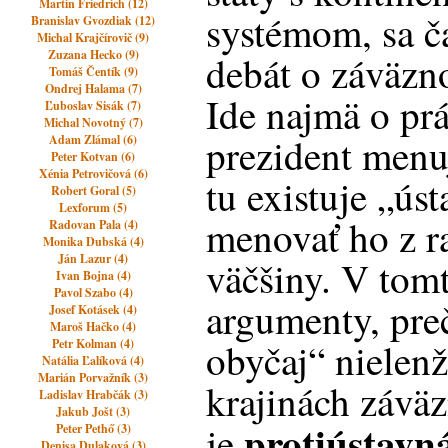
Martin Friedrich (12)
systémom, sa č
Branislav Gvozdiak (12)
Michal Krajčírovič (9)
Zuzana Hecko (9)
debát o záväzno
Tomáš Čentík (9)
Ondrej Halama (7)
Ide najmä o prá
Ľuboslav Sisák (7)
Michal Novotný (7)
prezident menu
Adam Zlámal (6)
Peter Kotvan (6)
Xénia Petrovičová (6)
tu existuje „ús
Robert Goral (5)
Lexforum (5)
menovať ho z r
Radovan Pala (4)
Monika Dubská (4)
Ján Lazur (4)
väčšiny. V tom
Ivan Bojna (4)
Pavol Szabo (4)
argumenty, pre
Josef Kotásek (4)
Maroš Hačko (4)
obyčaj“ nielenž
Petr Kolman (4)
Natália Ľalíková (4)
Marián Porvažník (3)
krajinách záväzn
Ladislav Hrabčák (3)
Jakub Jošt (3)
protiústavn
je
Peter Pethő (3)
Denisa Dulaková (3)