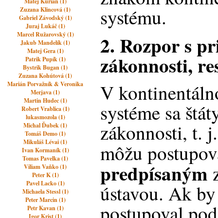
Matej Kurian (1)
systému.
Zuzana Klincová (1)
Gabriel Závodský (1)
Juraj Lukáč (1)
Marcel Ružarovský (1)
2. Rozpor s p
Jakub Mandelík (1)
Matej Gera (1)
zákonnosti, re
Patrik Pupík (1)
Bystrik Bugan (1)
Zuzana Kohútová (1)
Marián Porvažník & Veronika
V kontinentál
Merjava (1)
Martin Hudec (1)
systéme sa štá
Robert Vrablica (1)
lukasmozola (1)
zákonnosti, t. j
Michal Ďubek (1)
Tomáš Demo (1)
Mikuláš Lévai (1)
môžu postupov
Ivan Kormaník (1)
Tomas Pavelka (1)
predpísaným
z
Viliam Vaňko (1)
Peter K (1)
Pavel Lacko (1)
ústavou. Ak by
Michaela Stessl (1)
Peter Marcin (1)
postupoval podľ
Petr Kavan (1)
Igor Krist (1)