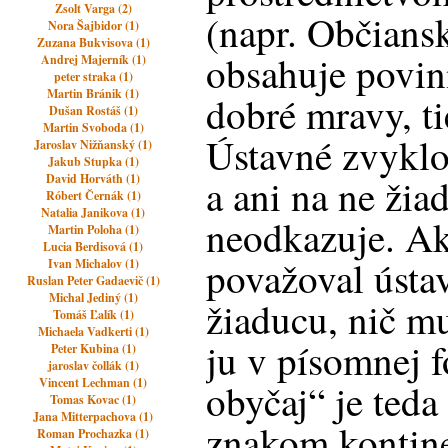
Zsolt Varga (2)
(napr. Občians
Nora Šajbidor (1)
Zuzana Bukvisova (1)
obsahuje povin
Andrej Majerník (1)
peter straka (1)
Martin Bránik (1)
dobré mravy, ti
Dušan Rostáš (1)
Martin Svoboda (1)
Ústavné zvyklos
Jaroslav Nižňanský (1)
Jakub Stupka (1)
David Horváth (1)
a ani na ne žia
Róbert Černák (1)
Natalia Janikova (1)
neodkazuje. A
Martin Poloha (1)
Lucia Berdisová (1)
považoval ústa
Ivan Michalov (1)
Ruslan Peter Gadaevič (1)
Michal Jediný (1)
žiaducu, nič mu
Tomáš Ľalík (1)
Michaela Vadkerti (1)
ju v písomnej 
Peter Kubina (1)
jaroslav čollák (1)
Vincent Lechman (1)
obyčaj“ je teda
Tomas Kovac (1)
Jana Mitterpachova (1)
znakom kontin
Roman Prochazka (1)