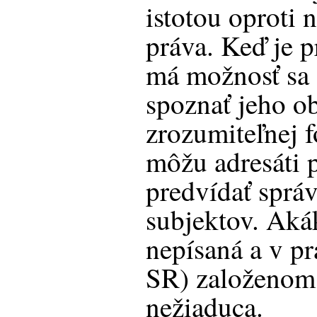
istotou oproti 
práva. Keď je p
má možnosť sa 
spoznať jeho ob
zrozumiteľnej 
môžu adresáti 
predvídať správ
subjektov. Aká
nepísaná a v pr
SR) založenom 
nežiaduca.