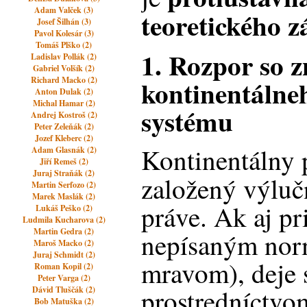
Adam Valček (3)
teoretického z
Josef Šilhán (3)
Pavol Kolesár (3)
Tomáš Plško (2)
1. Rozpor so 
Ladislav Pollák (2)
Gabriel Volšík (2)
kontinentálne
Richard Macko (2)
Anton Dulak (2)
Michal Hamar (2)
systému
Andrej Kostroš (2)
Peter Zeleňák (2)
Jozef Kleberc (2)
Kontinentálny 
Adam Glasnák (2)
Jiří Remeš (2)
Juraj Straňák (2)
založený výlu
Martin Serfozo (2)
Marek Maslák (2)
práve. Ak aj pr
Lukáš Peško (2)
Ludmila Kucharova (2)
Martin Gedra (2)
nepísaným nor
Maroš Macko (2)
Juraj Schmidt (2)
mravom), deje 
Roman Kopil (2)
Peter Varga (2)
prostredníctvo
Dávid Tluščák (2)
Bob Matuška (2)