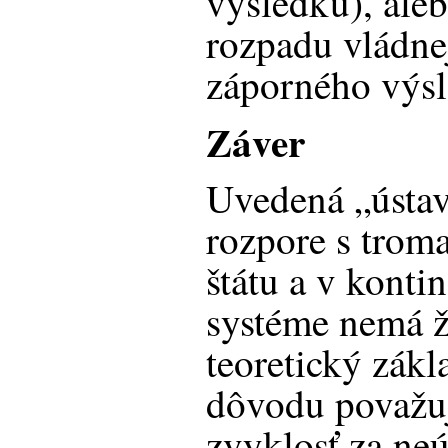
výsledku), ale
rozpadu vládnej
záporného výsl
Záver
Uvedená „ústav
rozpore s trom
štátu a v kont
systéme nemá ž
teoretický zák
dôvodu považuj
zvyklosť za neú