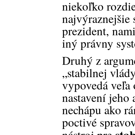
niekoľko rozdie
najvýraznejšie 
prezident, nam
iný právny syst
Druhý z argume
„stabilnej vlád
vypovedá veľa
nastavení jeho 
nechápu ako rá
poctivé spravov
stab
nástroj pre