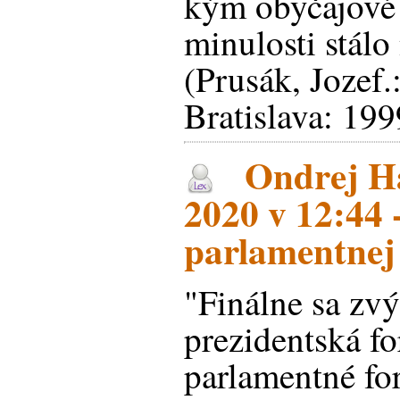
kým obyčajové 
minulosti stálo
(Prusák, Jozef.
Bratislava: 199
Ondrej Ha
2020 v 12:44 
parlamentnej
"Finálne sa zvý
prezidentská fo
parlamentné for