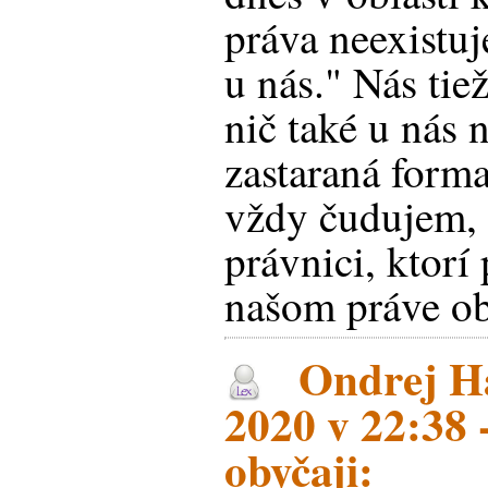
práva neexistuj
u nás." Nás tie
nič také u nás n
zastaraná forma
vždy čudujem, k
právnici, ktorí
našom práve ob
Ondrej Ha
2020 v 22:38 
obyčaji: