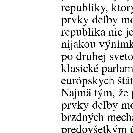
republiky, ktor
prvky deľby mo
republika nie j
nijakou výnimk
po druhej sveto
klasické parla
európskych štá
Najmä tým, že 
prvky deľby moc
brzdných mech
predovšetkým ú