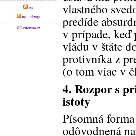
vlastného sved
rss
predíde absurd
rss - názory
O Lexforum.cz
v prípade, keď 
vládu v štáte d
protivníka z pr
(o tom viac v č
4. Rozpor s p
istoty
Písomná forma 
odôvodnená na