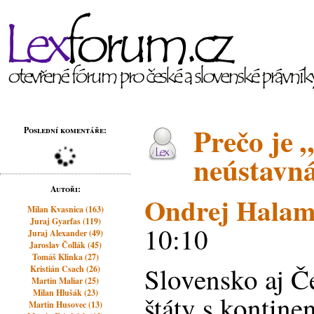
Prečo je 
Poslední komentáře:
neústavn
Autoři:
Ondrej Hala
Milan Kvasnica (163)
Juraj Gyarfas (119)
10:10
Juraj Alexander (49)
Jaroslav Čollák (45)
Tomáš Klinka (27)
Slovensko aj Č
Kristián Csach (26)
Martin Maliar (25)
Milan Hlušák (23)
štáty s kontin
Martin Husovec (13)