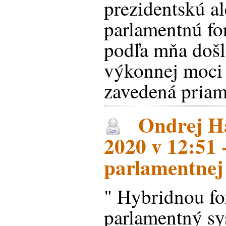
prezidentskú a
parlamentnú f
podľa mňa došl
výkonnej moci 
zavedená priam
Ondrej Ha
2020 v 12:51 
parlamentnej
" Hybridnou fo
parlamentný sy