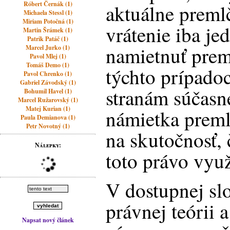
Róbert Černák (1)
aktuálne preml
Michaela Stessl (1)
Miriam Potočná (1)
vrátenie iba je
Martin Šrámek (1)
Patrik Patáč (1)
namietnuť prem
Marcel Jurko (1)
Pavol Mlej (1)
Tomáš Demo (1)
týchto prípado
Pavol Chrenko (1)
Gabriel Závodský (1)
stranám súčasn
Bohumil Havel (1)
Marcel Ružarovský (1)
Matej Kurian (1)
námietka preml
Paula Demianova (1)
Petr Novotný (1)
na skutočnosť, 
Nálepky:
toto právo využ
V dostupnej slo
právnej teórii 
Napsat nový článek