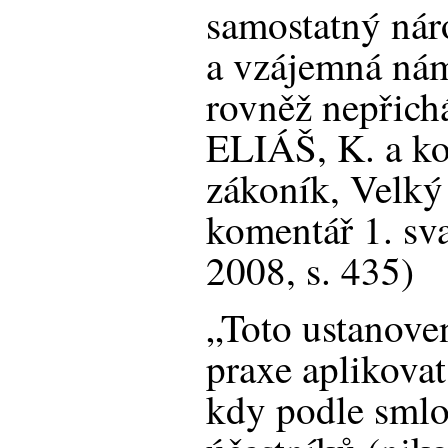
samostatný nár
a vzájemná nám
rovněž nepřichá
ELIÁŠ, K. a ko
zákoník, Velk
komentář 1. sv
2008, s. 435)
„Toto ustanove
praxe aplikovat
kdy podle sml