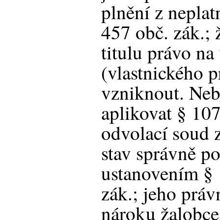
plnění z nepla
457 obč. zák.;
titulu právo na
(vlastnického 
vzniknout. Neb
aplikovat § 107
odvolací soud 
stav správně p
ustanovením § 
zák.; jeho práv
nároku žalobce 