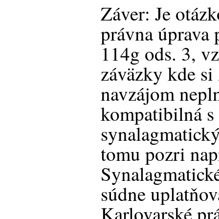
Záver: Je otázk
právna úprava 
114g ods. 3, vz
záväzky kde si 
navzájom neplni
kompatibilná s
synalagmatický
tomu pozri na
Synalagmatické
súdne uplatňov
Karlovarské pr