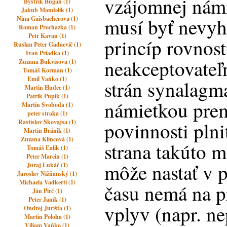
vzájomnej námie
Bystrik Bugan (1)
Jakub Mandelík (1)
musí byť nevy
Nina Gaisbacherova (1)
Roman Prochazka (1)
Petr Kavan (1)
princíp rovnost
Ruslan Peter Gadaevič (1)
Ivan Priadka (1)
neakceptovateľn
Zuzana Bukvisova (1)
Tomáš Korman (1)
Emil Vaňko (1)
strán synalagm
Martin Hudec (1)
Patrik Pupík (1)
námietkou prem
Martin Svoboda (1)
peter straka (1)
Rastislav Skovajsa (1)
povinnosti plni
Martin Bránik (1)
Zuzana Klincová (1)
strana takúto 
Tomáš Ľalík (1)
Peter Marcin (1)
môže nastať v p
Juraj Lukáč (1)
Jaroslav Nižňanský (1)
Michaela Vadkerti (1)
času nemá na p
Ján Pirč (1)
Peter Janík (1)
vplyv (napr. n
Ondrej Jurišta (1)
Martin Poloha (1)
Viliam Vaňko (1)