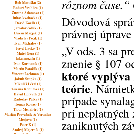
rôznom čase.“
Bob Matuška (2)
Robert Vrablica (1)
Zuzana Adamova (1)
Dôvodová sprá
lukas.kvokacka (1)
Dávid Kozák (1)
jaroslav čollák (1)
právnej úprave
Dušan Marják (1)
Vladislav Pečík (1)
Ivan Michalov (1)
„V ods. 3 sa p
Pavel Lacko (1)
Matej Gera (1)
znenie § 107 o
lukasmozola (1)
Ivan Kormaník (1)
Martin Estočák (1)
ktoré vyplýva
Vincent Lechman (1)
Jakub Stupka (1)
teórie
. Námiet
Mikuláš Lévai (1)
Zuzana Kohútová (1)
David Horváth (1)
prípade synala
Radoslav Pálka (1)
Tomas Kovac (1)
pri neplatných
Tibor Menyhért (1)
Marián Porvažník & Veronika
Merjava (1)
zaniknutých zá
Peter K (1)
Andrej Majerník (1)