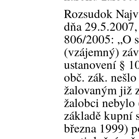
Rozsudok Najv
dňa 29.5.2007,
806/2005: „O s
(vzájemný) záv
ustanovení § 10
obč. zák. nešl
žalovaným již 
žalobci nebylo
základě kupní 
března 1999) p