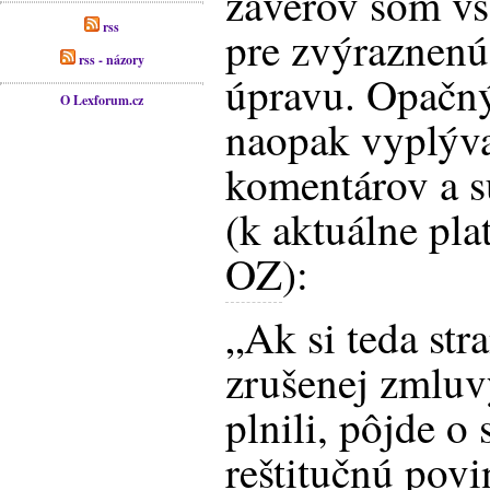
záverov som vš
rss
pre zvýraznen
rss - názory
úpravu. Opačn
O Lexforum.cz
naopak vyplýv
komentárov a s
(k aktuálne pl
OZ
):
„Ak
si teda str
zrušenej zmluv
plnili, pôjde o
reštitučnú povi