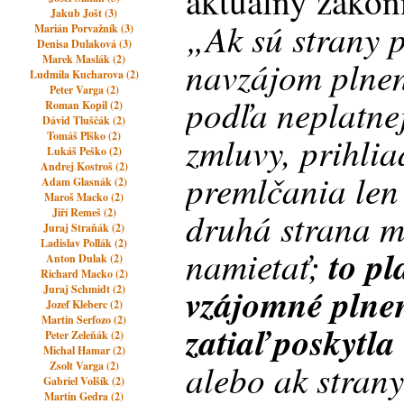
aktuálny zákon
Jakub Jošt (3)
„
Ak sú strany p
Marián Porvažník (3)
Denisa Dulaková (3)
Marek Maslák (2)
navzájom plnen
Ludmila Kucharova (2)
Peter Varga (2)
podľa neplatne
Roman Kopil (2)
Dávid Tluščák (2)
Tomáš Plško (2)
zmluvy, prihli
Lukáš Peško (2)
Andrej Kostroš (2)
premlčania len 
Adam Glasnák (2)
Maroš Macko (2)
druhá strana m
Jiří Remeš (2)
Juraj Straňák (2)
Ladislav Pollák (2)
namietať;
to pl
Anton Dulak (2)
Richard Macko (2)
vzájomné plnen
Juraj Schmidt (2)
Jozef Kleberc (2)
Martin Serfozo (2)
zatiaľ poskytla
Peter Zeleňák (2)
Michal Hamar (2)
alebo ak strany
Zsolt Varga (2)
Gabriel Volšík (2)
Martin Gedra (2)