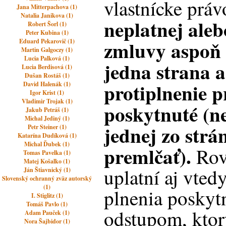
vlastnícke prá
Jana Mitterpachova (1)
Natalia Janikova (1)
neplatnej aleb
Robert Šorl (1)
Peter Kubina (1)
zmluvy aspoň č
Eduard Pekarovič (1)
Martin Galgoczy (1)
Lucia Palková (1)
jedna strana 
Lucia Berdisová (1)
Dušan Rostáš (1)
protiplnenie p
David Halenák (1)
Igor Krist (1)
Vladimir Trojak (1)
poskytnuté (n
Jakub Petráš (1)
Michal Jediný (1)
jednej zo strán
Petr Steiner (1)
Katarína Dudíková (1)
Michal Ďubek (1)
premlčať).
Rov
Tomas Pavelka (1)
Matej Košalko (1)
uplatní aj vted
Ján Štiavnický (1)
Slovenský ochranný zväz autorský
(1)
plnenia poskyt
I. Stiglitz (1)
Tomáš Pavlo (1)
odstupom, ktor
Adam Pauček (1)
Nora Šajbidor (1)