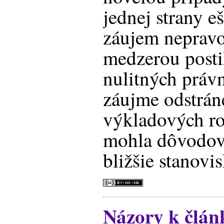
jednej strany e
záujem nepravo
medzerou posti
nulitných prá
záujme odstrán
výkladových r
mohla dôvodová
bližšie stanovi
Názory k člán