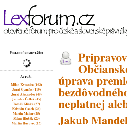
Pripravov
Poslední komentáře:
Občiansk
úprava preml
Autoři:
Milan Kvasnica (163)
bezdôvodného
Juraj Gyarfas (119)
Juraj Alexander (49)
neplatnej ale
Jaroslav Čollák (45)
Tomáš Klinka (27)
Kristián Csach (26)
Martin Maliar (25)
Jakub Mandel
Milan Hlušák (23)
Martin Husovec (13)