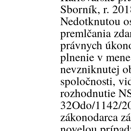
Sborník, r. 2018
Nedotknutou os
premlčania zda
právnych úkono
plnenie v mene
nevzniknutej o
spoločnosti, v
rozhodnutie N
32Odo/1142/2
zákonodarca zá
novelou prípad