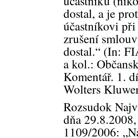
účastníků (niko
dostal, a je p
účastníkovi při
zrušení smlouvy
dostal.“ (In: 
a kol.: Občans
Komentář. 1. dí
Wolters Kluwer
Rozsudok Najv
dňa 29.8.2008,
1109/2006: „Na