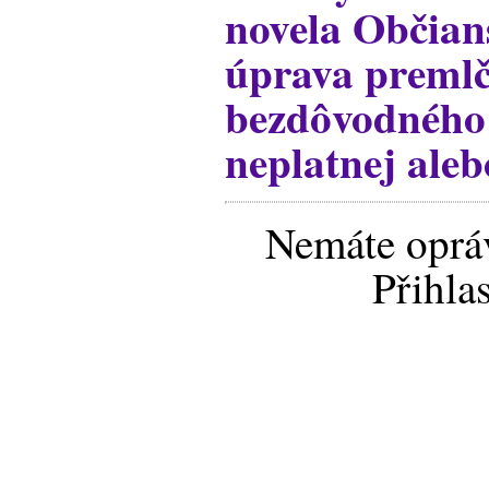
novela Občian
úprava premlč
bezdôvodného 
neplatnej aleb
Nemáte opráv
Přihla