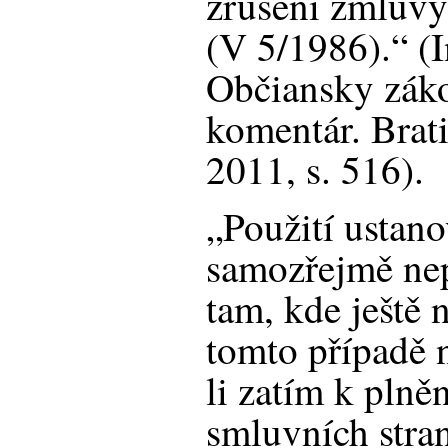
zrušení zmluvy 
(V 5/1986).“ (
Občiansky záko
komentár. Brat
2011, s. 516).
„Použití ustano
samozřejmě nep
tam, kde ještě 
tomto případě n
li zatím k plně
smluvních stran