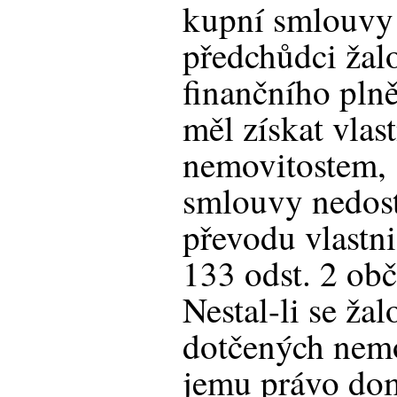
kupní smlouvy
předchůdci žal
finančního plně
měl získat vlas
nemovitostem, 
smlouvy nedost
převodu vlastn
133 odst. 2 obč
Nestal-li se ža
dotčených nemo
jemu právo dom