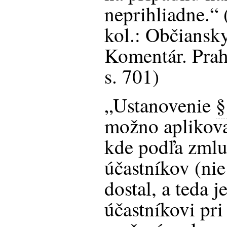
neprihliadne.
kol.: Občiansk
Komentár. Prah
s. 701)
„Ustanovenie
§
možno aplikovať
kde podľa zmlu
účastníkov (nie
dostal, a teda
účastníkovi pri