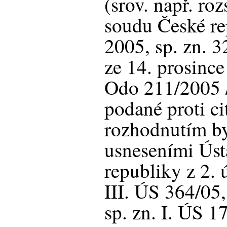
(srov. např. ro
soudu České re
2005, sp. zn. 
ze 14. prosince
Odo 211/2005 /
podané proti c
rozhodnutím b
usneseními Ús
republiky z 2. 
III. ÚS 364/05,
sp. zn. I. ÚS 1