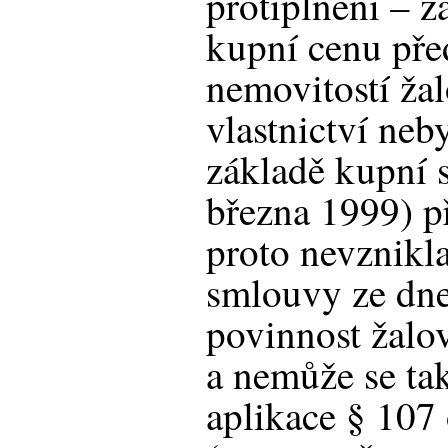
protiplnění – ža
kupní cenu př
nemovitostí žal
vlastnictví neb
základě kupní 
března 1999) p
proto nevznikl
smlouvy ze dne
povinnost žalo
a nemůže se ta
aplikace § 107 