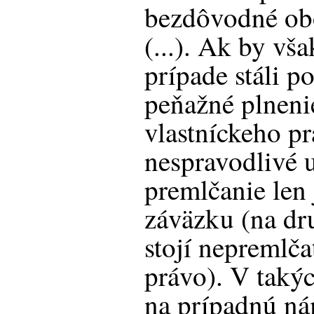
bezdôvodné ob
(...). Ak by vš
prípade stáli po
peňažné plneni
vlastníckeho pr
nespravodlivé 
premlčanie len 
záväzku (na dr
stojí nepremlča
právo). V taký
na prípadnú ná