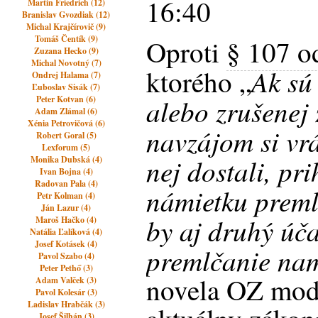
16:40
Martin Friedrich (12)
Branislav Gvozdiak (12)
Michal Krajčírovič (9)
Tomáš Čentík (9)
Oproti
§ 107 o
Zuzana Hecko (9)
Michal Novotný (7)
Ak sú
ktorého „
Ondrej Halama (7)
Ľuboslav Sisák (7)
alebo zrušenej
Peter Kotvan (6)
Adam Zlámal (6)
Xénia Petrovičová (6)
navzájom si vrá
Robert Goral (5)
Lexforum (5)
nej dostali, pr
Monika Dubská (4)
Ivan Bojna (4)
Radovan Pala (4)
námietku preml
Petr Kolman (4)
Ján Lazur (4)
by aj druhý úč
Maroš Hačko (4)
Natália Ľalíková (4)
Josef Kotásek (4)
premlčanie nam
Pavol Szabo (4)
Peter Pethő (3)
novela OZ modi
Adam Valček (3)
Pavol Kolesár (3)
Ladislav Hrabčák (3)
Josef Šilhán (3)