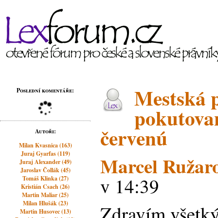
Mestská p
Poslední komentáře:
pokutovan
červenú
Autoři:
Milan Kvasnica (163)
Juraj Gyarfas (119)
Marcel Ružar
Juraj Alexander (49)
Jaroslav Čollák (45)
v 14:39
Tomáš Klinka (27)
Kristián Csach (26)
Martin Maliar (25)
Milan Hlušák (23)
Zdravím všetký
Martin Husovec (13)