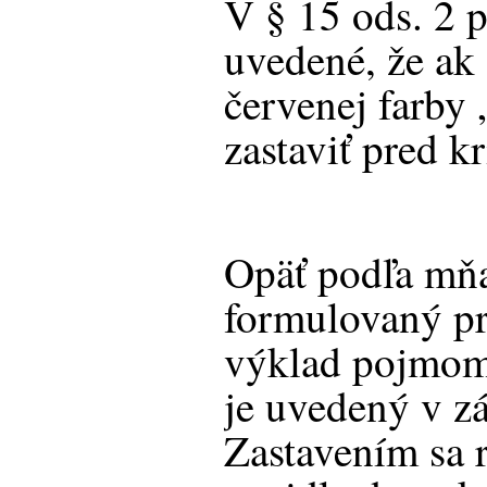
V § 15 ods. 2 p
uvedené, že ak 
červenej farby 
zastaviť pred k
Opäť podľa mňa
formulovaný pr
výklad pojmom
je uvedený v z
Zastavením sa 