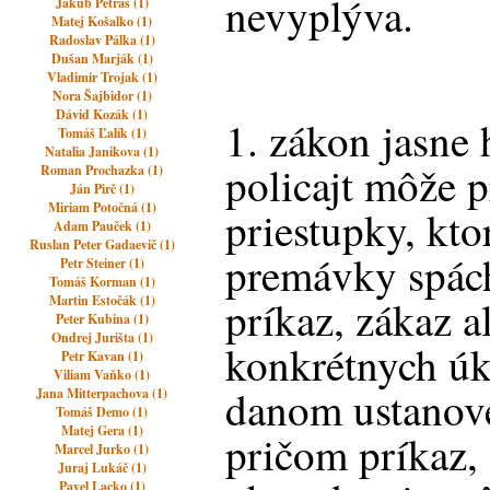
nevyplýva.
Jakub Petráš (1)
Matej Košalko (1)
Radoslav Pálka (1)
Dušan Marják (1)
Vladimir Trojak (1)
Nora Šajbidor (1)
Dávid Kozák (1)
1. zákon jasne 
Tomáš Ľalík (1)
Natalia Janikova (1)
policajt môže p
Roman Prochazka (1)
Ján Pirč (1)
Miriam Potočná (1)
priestupky, kto
Adam Pauček (1)
Ruslan Peter Gadaevič (1)
premávky spách
Petr Steiner (1)
Tomáš Korman (1)
Martin Estočák (1)
príkaz, zákaz 
Peter Kubina (1)
Ondrej Jurišta (1)
konkrétnych úk
Petr Kavan (1)
Viliam Vaňko (1)
danom ustanov
Jana Mitterpachova (1)
Tomáš Demo (1)
Matej Gera (1)
pričom príkaz,
Marcel Jurko (1)
Juraj Lukáč (1)
Pavel Lacko (1)