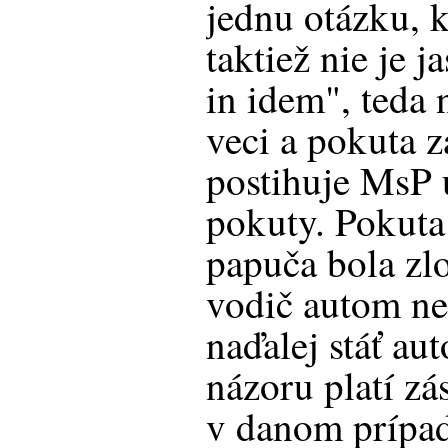
jednu otázku, 
taktiež nie je 
in idem", teda n
veci a pokuta z
postihuje MsP 
pokuty. Pokuta 
papuča bola zlo
vodič autom ne
naďalej stáť au
názoru platí zá
v danom prípad