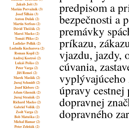
predpisom a pr
Jakub Jošt (3)
Marián Porvažník (3)
Josef Šilhán (3)
bezpečnosti a p
Anton Dulak (2)
Martin Serfozo (2)
premávky spác
Dávid Tluščák (2)
Maroš Macko (2)
príkazu, zákaz
Tomáš Plško (2)
Ladislav Pollák (2)
Ludmila Kucharova (2)
vjazdu, jazdy, 
Roman Kopil (2)
Andrej Kostroš (2)
cúvania, zastav
Lukáš Peško (2)
Peter Varga (2)
Jiří Remeš (2)
vyplývajúceho 
Marek Maslák (2)
Juraj Schmidt (2)
úpravy cestnej
Jozef Kleberc (2)
Adam Glasnák (2)
dopravnej znač
Juraj Straňák (2)
Richard Macko (2)
Gabriel Volšík (2)
dopravného zar
Zsolt Varga (2)
Bob Matuška (2)
Michal Hamar (2)
Peter Zeleňák (2)