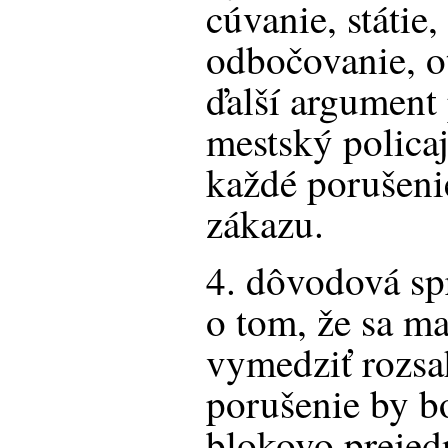
cúvanie, státie,
odbočovanie, ot
ďalší argument 
mestský polica
každé porušeni
zákazu.
4. dôvodová sp
o tom, že sa ma
vymedziť rozsah
porušenie by b
blokovo prejed