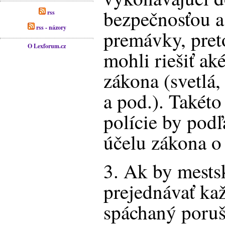
bezpečnosťou a
rss
rss - názory
premávky, pret
O Lexforum.cz
mohli riešiť ak
zákona (svetlá,
a pod.). Takét
polície by pod
účelu zákona o 
3. Ak by mests
prejednávať ka
spáchaný poruš