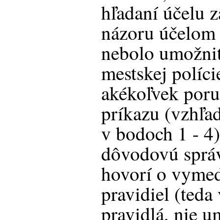
hľadaní účelu 
názoru účelom 
nebolo umožniť
mestskej políci
akékoľvek poru
príkazu (vzhľa
v bodoch 1 - 4
dôvodovú správ
hovorí o vymed
pravidiel (ted
pravidlá, nie u