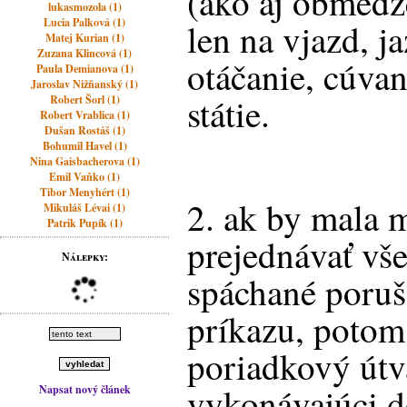
(ako aj obmedz
lukasmozola (1)
Lucia Palková (1)
len na vjazd, j
Matej Kurian (1)
Zuzana Klincová (1)
otáčanie, cúvan
Paula Demianova (1)
Jaroslav Nižňanský (1)
státie.
Robert Šorl (1)
Robert Vrablica (1)
Dušan Rostáš (1)
Bohumil Havel (1)
Nina Gaisbacherova (1)
Emil Vaňko (1)
Tibor Menyhért (1)
2. ak by mala m
Mikuláš Lévai (1)
Patrik Pupík (1)
prejednávať vš
Nálepky:
spáchané poruš
príkazu, potom
poriadkový útva
vykonávajúci d
Napsat nový článek