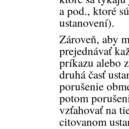
a pod., ktoré 
ustanovení).
Zároveň, aby m
prejednávať ka
príkazu alebo 
druhá časť usta
porušenie obm
potom porušen
vzťahovať na ti
citovanom usta