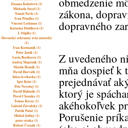
obmedzenie mô
Zuzana Kohútová (1)
Michaela Stessl (1)
zákona, doprav
Tomáš Pavlo (1)
Ivan Priadka (1)
dopravného zar
Vincent Lechman (1)
Katarína Dudíková (1)
I. Stiglitz (1)
Slovenský ochranný zväz autorský
(1)
Ivan Kormaník (1)
Peter Janík (1)
Z uvedeného ni
Lucia Berdisová (1)
Andrej Majerník (1)
mňa dospieť k 
Martin Bránik (1)
David Horváth (1)
lukas.kvokacka (1)
prejednávať ak
Igor Krist (1)
Petr Novotný (1)
ktorý je spách
David Halenák (1)
Pavol Chrenko (1)
akéhokoľvek pr
Tomas Kovac (1)
Gabriel Závodský (1)
Patrik Patáč (1)
Porušenie prík
Michal Jediný (1)
peter straka (1)
Róbert Černák (1)