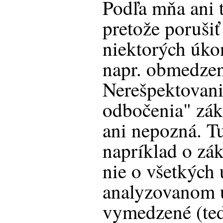
Podľa mňa ani 
pretože poruši
niektorých úko
napr. obmedzen
Nerešpektovan
odbočenia" zák
ani nepozná. T
napríklad o zá
nie o všetkých 
analyzovanom 
vymedzené (ted