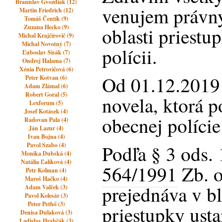
Branislav Gvozdiak (12)
venujem právn
Martin Friedrich (12)
Tomáš Čentík (9)
Zuzana Hecko (9)
oblasti priestu
Michal Krajčírovič (9)
Michal Novotný (7)
polícii.
Ľuboslav Sisák (7)
Ondrej Halama (7)
Xénia Petrovičová (6)
Od 01.12.2019
Peter Kotvan (6)
Adam Zlámal (6)
Robert Goral (5)
novela, ktorá p
Lexforum (5)
Josef Kotásek (4)
obecnej polície
Radovan Pala (4)
Ján Lazur (4)
Ivan Bojna (4)
Pavol Szabo (4)
Podľa § 3 ods. 
Monika Dubská (4)
Natália Ľalíková (4)
564/1991
Zb. o
Petr Kolman (4)
Maroš Hačko (4)
prejednáva v 
Adam Valček (3)
Pavol Kolesár (3)
Peter Pethő (3)
priestupky ust
Denisa Dulaková (3)
Ladislav Hrabčák (3)