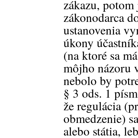
zákazu, potom 
zákonodarca d
ustanovenia vy
úkony účastník
(na ktoré sa má
môjho názoru v
nebolo by potr
§ 3 ods. 1 písm
že regulácia (p
obmedzenie) sa
alebo státia, l