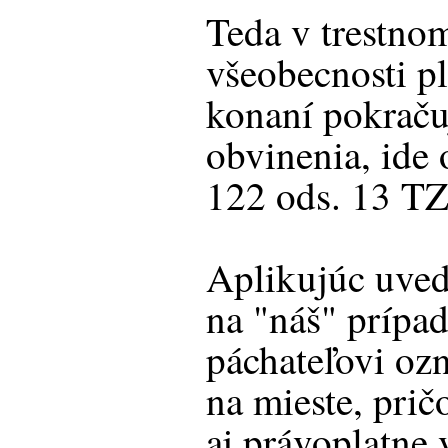
Teda v trestno
všeobecnosti pl
konaní pokraču
obvinenia, ide 
122 ods. 13 TZ
Aplikujúc uved
na "náš" prípad
páchateľovi oz
na mieste, prič
aj právoplatne 