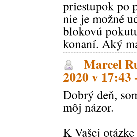
priestupok po p
nie je možné u
blokovú pokut
konaní. Aký má
Marcel Ru
2020 v 17:43 
Dobrý deň, som 
môj názor.
K Vašej otázk