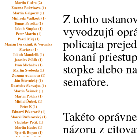
Martin Gedra (2)
Zuzana Bukvisova (1)
Martin Galgoczy (1)
Z tohto ustano
Michaela Vadkerti (1)
Tomas Pavelka (1)
vyvodzujú opr
Jakub Stupka (1)
Peter Marcin (1)
policajta prej
Pavol Mlej (1)
Marián Porvažník & Veronika
Merjava (1)
konaní priestup
Jakub Mandelík (1)
jaroslav čollák (1)
stopke alebo na
Ivan Michalov (1)
Martin Svoboda (1)
Zuzana Adamova (1)
semafore.
Ján Štiavnický (1)
Rastislav Skovajsa (1)
Martin Šrámek (1)
Martin Poloha (1)
Michal Ďubek (1)
Peter K (1)
Takéto oprávne
Eduard Pekarovič (1)
Marcel Ružarovský (1)
Vladislav Pečík (1)
názoru z citov
Martin Hudec (1)
Bystrik Bugan (1)