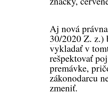
značky, červené
Aj nová právna
30/2020
Z. z.) 
vykladať v tom
rešpektovať po
premávke, prič
zákonodarcu ne
zmeniť.