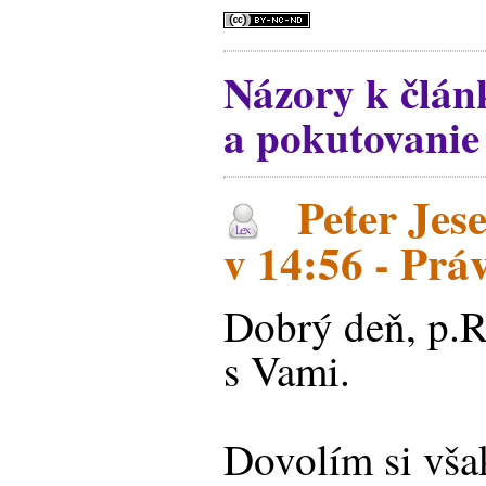
Názory k člán
a pokutovanie
Peter Jese
v 14:56 - Prá
Dobrý deň, p.R
s Vami.
Dovolím si vša