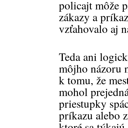
policajt môže p
zákazy a príkaz
vzťahovalo aj n
Teda ani logic
môjho názoru 
k tomu, že mest
mohol prejedná
priestupky spá
príkazu alebo z
ktoré sa týkajú 