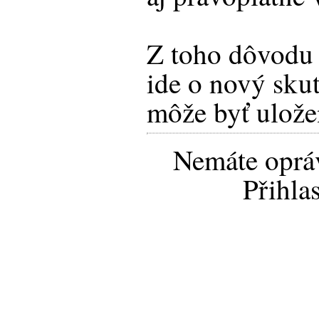
Z toho dôvodu 
ide o nový sku
môže byť ulože
Nemáte opráv
Přihla