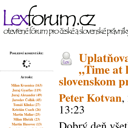
Uplatňova
Poslední komentáře:
„Time at 
slovenskom p
Autoři:
Milan Kvasnica (163)
Juraj Gyarfas (119)
Peter Kotvan
,
Juraj Alexander (49)
Jaroslav Čollák (45)
13:23
Tomáš Klinka (27)
Kristián Csach (26)
Martin Maliar (25)
Milan Hlušák (23)
Dobrý deň vše
Martin Husovec (13)