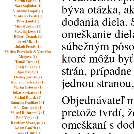
Martin Poloha (1)
býva otázka, ak
Nora Šajbidor (1)
Vladimir Trojak (1)
Vladislav Pečík (1)
dodania diela. 
Peter Janík (1)
Michal Jediný (1)
omeškanie diel
Mikuláš Lévai (1)
Róbert Černák (1)
súbežným pôso
Pavol Mlej (1)
Jakub Petráš (1)
Marián Porvažník & Veronika
ktoré môžu byť 
Merjava (1)
Tomáš Demo (1)
strán, prípadne
Juraj Lukáč (1)
Igor Krist (1)
Ondrej Jurišta (1)
jednou stranou
Roman Prochazka (1)
Martin Estočák (1)
lukas.kvokacka (1)
Objednávateľ m
Michal Ďubek (1)
Katarína Dudíková (1)
pretože tvrdí, ž
Ivan Kormaník (1)
Marcel Ružarovský (1)
Emil Vaňko (1)
omeškaní s dod
Rastislav Skovajsa (1)
Adam Pauček (1)
Tomáš Ľalík (1)