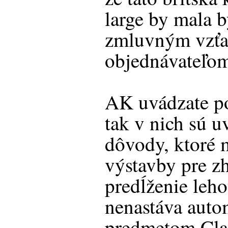
large by mala 
zmluvným vzť
objednávateľom
AK uvádzate p
tak v nich sú 
dôvody, ktoré 
výstavby pre zh
predĺženie leh
nenastáva autom
predmetom Cla