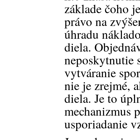
základe čoho j
právo na zvýšen
úhradu náklado
diela. Objednáv
neposkytnutie s
vytváranie spor
nie je zrejmé, 
diela. Je to úp
mechanizmus p
usporiadanie v