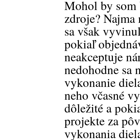
Mohol by som V
zdroje? Najma n
sa však vyvinul
pokiaľ objednáv
neakceptuje nár
nedohodne sa 
vykonanie diela
neho včasné vyk
dôležité a poki
projekte za pô
vykonania diel