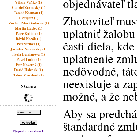
objednávateľ tl
Viliam Vaňko (1)
Gabriel Závodský (1)
Tomáš Korman (1)
Zhotoviteľ mus
I. Stiglitz (1)
Ruslan Peter Gadaevič (1)
uplatniť žalobu
Martin Hudec (1)
Peter Kubina (1)
Dávid Kozák (1)
časti diela, kd
Petr Steiner (1)
Jaroslav Nižňanský (1)
uplatnenie zml
Paula Demianova (1)
Pavel Lacko (1)
Petr Novotný (1)
nedôvodné, tát
David Halenák (1)
Tibor Menyhért (1)
neexistuje a za
Nálepky:
možné, a že ne
Aby sa predchá
štandardné zm
Napsat nový článek