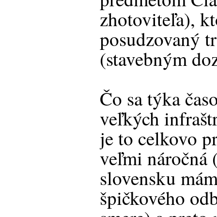
zhotoviteľa), k
posudzovaný tr
(stavebným do
Čo sa týka čas
veľkých infraš
je to celkovo 
veľmi náročná 
slovensku mám
špičkového odb