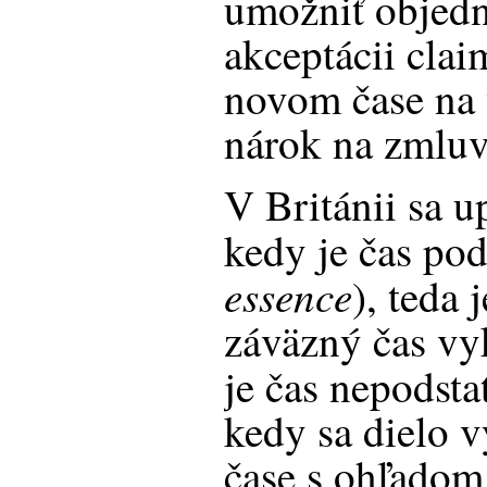
umožniť objedn
akceptácii cla
novom čase na 
nárok na zmlu
V Británii sa u
kedy je čas pod
essence
), teda
záväzný čas vy
je čas nepodsta
kedy sa dielo 
čase s ohľadom