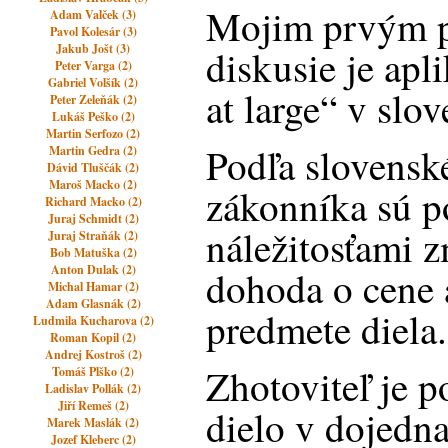
Mojim prvým 
Adam Valček (3)
Pavol Kolesár (3)
Jakub Jošt (3)
diskusie je apli
Peter Varga (2)
Gabriel Volšík (2)
at large“ v slo
Peter Zeleňák (2)
Lukáš Peško (2)
Martin Serfozo (2)
Podľa slovens
Martin Gedra (2)
Dávid Tluščák (2)
Maroš Macko (2)
zákonníka sú p
Richard Macko (2)
Juraj Schmidt (2)
náležitosťami z
Juraj Straňák (2)
Bob Matuška (2)
Anton Dulak (2)
dohoda o cene 
Michal Hamar (2)
Adam Glasnák (2)
predmete diela.
Ludmila Kucharova (2)
Roman Kopil (2)
Andrej Kostroš (2)
Zhotoviteľ je 
Tomáš Plško (2)
Ladislav Pollák (2)
Jiří Remeš (2)
dielo v dojedn
Marek Maslák (2)
Jozef Kleberc (2)