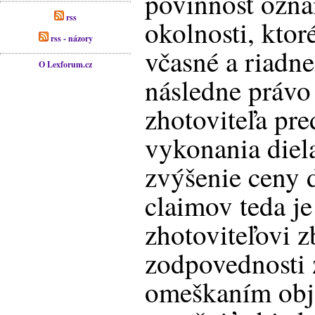
povinnosť ozn
rss
okolnosti, kto
rss - názory
včasné a riadne
O Lexforum.cz
následne právo 
zhotoviteľa pre
vykonania diela
zvýšenie ceny 
claimov teda j
zhotoviteľovi z
zodpovednosti 
omeškaním obje