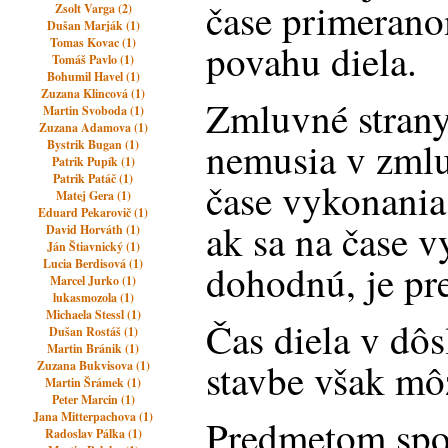
čase primerano
Zsolt Varga (2)
Dušan Marják (1)
Tomas Kovac (1)
povahu diela.
Tomáš Pavlo (1)
Bohumil Havel (1)
Zuzana Klincová (1)
Zmluvné strany
Martin Svoboda (1)
Zuzana Adamova (1)
nemusia v zml
Bystrik Bugan (1)
Patrik Pupík (1)
Patrik Patáč (1)
čase vykonania
Matej Gera (1)
Eduard Pekarovič (1)
ak sa na čase v
David Horváth (1)
Ján Štiavnický (1)
Lucia Berdisová (1)
dohodnú, je pr
Marcel Jurko (1)
lukasmozola (1)
Michaela Stessl (1)
Čas diela v dôs
Dušan Rostáš (1)
Martin Bránik (1)
stavbe však mô
Zuzana Bukvisova (1)
Martin Šrámek (1)
Peter Marcin (1)
Jana Mitterpachova (1)
Predmetom spo
Radoslav Pálka (1)