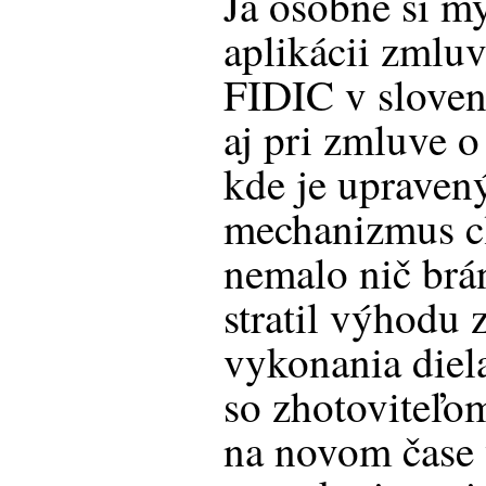
Ja osobne si my
aplikácii zml
FIDIC v slovens
aj pri zmluve o 
kde je uprave
mechanizmus c
nemalo nič brán
stratil výhodu
vykonania diel
so zhotoviteľo
na novom čase 