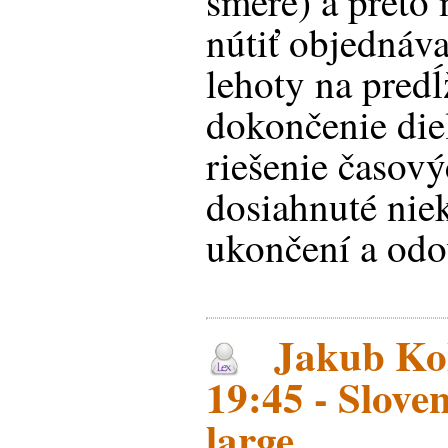
smere) a preto
nútiť objednáv
lehoty na predĺ
dokončenie die
riešenie časov
dosiahnuté nie
ukončení a odo
Jakub Kol
19:45 - Slove
large