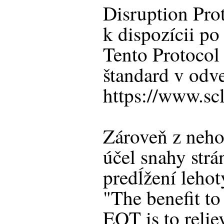
Disruption Prot
k dispozícii po
Tento Protocol
štandard v odve
https://www.scl
Zároveň z neh
účel snahy str
predĺžení leho
"The benefit to
EOT is to relie