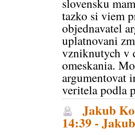
slovensku mam
tazko si viem p
objednavatel a
uplatnovani z
vzniknutych v 
omeskania. Moz
argumentovat i
veritela podla 
Jakub Kol
14:39 - Jakub