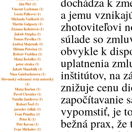
dochádza k zm
Ján Pirč (1)
Vincent Lechman (1)
a jemu vznikaj
Lucia Palková (1)
Michaela Vadkerti (1)
zhotoviteľovi 
Martin Galgoczy (1)
Zuzana Kohútová (1)
súlade so zmlu
Jakub Stupka (1)
Tomas Pavelka (1)
Andrej Majerník (1)
obvykle k disp
Miriam Potočná (1)
Robert Vrablica (1)
uplatnenia zml
Matej Košalko (1)
peter straka (1)
Jakub Mandelík (1)
inštitútov, na 
Nina Gaisbacherova (1)
Slovenský ochranný zväz autorský
znižuje cenu di
(1)
Matej Kurian (1)
započítavanie 
Pavol Chrenko (1)
Natalia Janikova (1)
Robert Šorl (1)
vypomstiť, je t
jaroslav čollák (1)
Ivan Priadka (1)
bežná prax, že 
Peter K (1)
Petr Kavan (1)
Ivan Michalov (1)