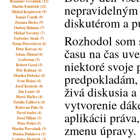
Branislav Gvozdiak (12)
nepravidelným 
Martin Friedrich (12)
Michal Krajčírovič (9)
Tomáš Čentík (9)
diskutérom a p
Zuzana Hecko (9)
Ondrej Halama (7)
Michal Novotný (7)
Rozhodol som s
Ľuboslav Sisák (7)
Xénia Petrovičová (6)
času na čas uve
Peter Kotvan (6)
Adam Zlámal (6)
Lexforum (5)
niektoré svoje 
Robert Goral (5)
Petr Kolman (4)
predpokladám, 
Monika Dubská (4)
Ivan Bojna (4)
Josef Kotásek (4)
živá diskusia a 
Ján Lazur (4)
Maroš Hačko (4)
vytvorenie dák
Natália Ľalíková (4)
Radovan Pala (4)
aplikácii práva
Pavol Szabo (4)
Josef Šilhán (3)
Peter Pethő (3)
zmenu úpravy.
Marián Porvažník (3)
Denisa Dulaková (3)
Ladislav Hrabčák (3)