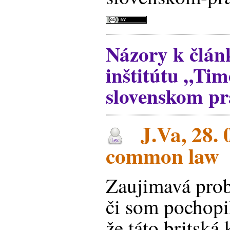
Názory k člán
inštitútu „Tim
slovenskom pr
J.Va, 28. 
common law
Zaujimavá prob
či som pochopil
že táto britská