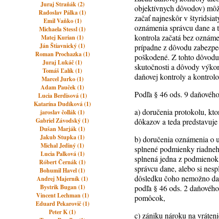
Juraj Straňák (2)
objektívnych dôvodov) môž
Radoslav Pálka (1)
začať najneskôr v štyridsi
Emil Vaňko (1)
oznámenia správcu dane a t
Michaela Stessl (1)
kontrola začatá bez oznáme
Matej Kurian (1)
Ján Štiavnický (1)
prípadne z dôvodu zabezpeč
Roman Prochazka (1)
poškodené. Z tohto dôvodu 
Juraj Lukáč (1)
skutočnosti a dôvody výkon
Tomáš Ľalík (1)
daňovej kontroly a kontrol
Marcel Jurko (1)
Adam Pauček (1)
Podľa § 46 ods. 9 daňovéh
Lucia Berdisová (1)
Katarína Dudíková (1)
a) doručenia protokolu, kt
jaroslav čollák (1)
Gabriel Závodský (1)
dôkazov a teda predstavuje
Dušan Marják (1)
Jakub Stupka (1)
b) doručenia oznámenia o 
Michal Jediný (1)
splnené podmienky riadneho
Lucia Palková (1)
splnená jedna z podmienok
Róbert Černák (1)
správcu dane, alebo si nes
Bohumil Havel (1)
dôsledku čoho nemožno daň 
Andrej Majerník (1)
Bystrik Bugan (1)
podľa § 46 ods. 2 daňového 
Vincent Lechman (1)
pomôcok,
Eduard Pekarovič (1)
Peter K (1)
c) zániku nároku na vráten