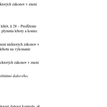
ektorých zákonov v znení
lehôt, § 28 – Predĺženie
k plynutia lehoty a koniec
lnení niektorých zákonov v
 lehotu na vykonanie
iektorých zákonov v znení
štitútmi daňového,
ätovnú daňovú kontrolu, ak