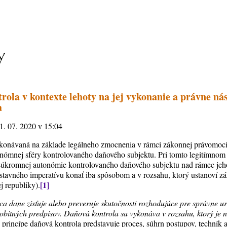
rola v kontexte lehoty na jej vykonanie a právne nás
a
11. 07. 2020 v 15:04
ykonávaná na základe legálneho zmocnenia v rámci zákonnej právomoci
onómnej sféry kontrolovaného daňového subjektu. Pri tomto legitímnom
 súkromnej autonómie kontrolovaného daňového subjektu nad rámec je
stavného imperatívu konať iba spôsobom a v rozsahu, ktorý ustanoví zák
[1]
 republiky).
 dane zisťuje alebo preveruje skutočnosti rozhodujúce pre správne u
obitných predpisov. Daňová kontrola sa vykonáva v rozsahu, ktorý je 
 princípe daňová kontrola predstavuje proces, súhrn postupov, techník 