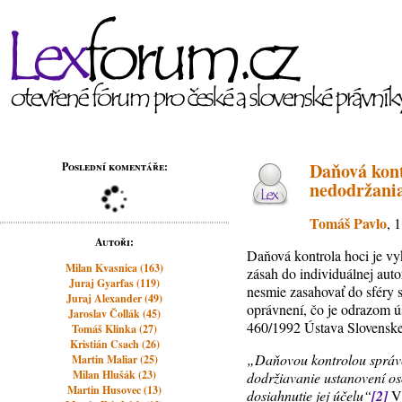
Daňová kont
Poslední komentáře:
nedodržani
Tomáš Pavlo
, 
Autoři:
Daňová kontrola hoci je v
Milan Kvasnica (163)
zásah do individuálnej aut
Juraj Gyarfas (119)
nesmie zasahovať do sféry
Juraj Alexander (49)
oprávnení, čo je odrazom ú
Jaroslav Čollák (45)
460/1992 Ústava Slovenskej
Tomáš Klinka (27)
Kristián Csach (26)
„Daňovou kontrolou správca
Martin Maliar (25)
Milan Hlušák (23)
dodržiavanie ustanovení os
Martin Husovec (13)
dosiahnutie jej účelu“
[2]
V