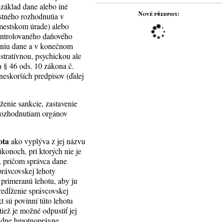
 základ dane alebo iné
Nové předpisy:
astného rozhodnutia v
mestskom úrade) alebo
ontrolovaného daňového
vaniu dane a v konečnom
stratívnou, psychickou ale
a § 46 ods. 10 zákona č.
neskorších predpisov (ďalej
enie sankcie, zastavenie
 rozhodnutiam orgánov
hota
ako vyplýva z jej názvu
úkonoch, pri ktorých nie je
, pričom správca dane
právcovskej lehoty
 primeranú lehotu, aby ju
redĺženie správcovskej
 sú povinní túto lehotu
iež je možné odpustiť jej
padne hmotnoprávne