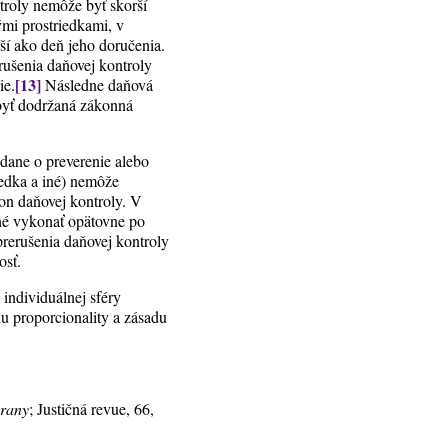
troly nemôže byť skorší
ými prostriedkami, v
ší ako deň jeho doručenia.
erušenia daňovej kontroly
[13]
ie.
Následne daňová
í byť dodržaná zákonná
dane o preverenie alebo
vedka a iné) nemôže
on daňovej kontroly. V
bné vykonať opätovne po
prerušenia daňovej kontroly
osť.
individuálnej sféry
u proporcionality a zásadu
brany
; Justičná revue, 66,