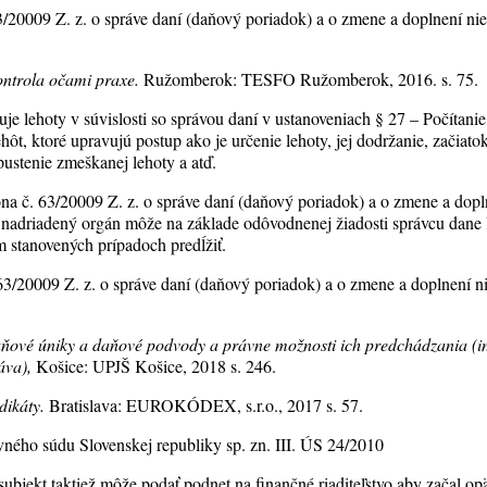
3/20009 Z. z. o správe daní (daňový poriadok) a o zmene a doplnení ni
ntrola očami praxe.
Ružomberok: TESFO Ružomberok, 2016. s. 75.
 lehoty v súvislosti so správou daní v ustanoveniach § 27 – Počítanie 
hôt, ktoré upravujú postup ako je určenie lehoty, jej dodržanie, začiato
pustenie zmeškanej lehoty a atď.
na č. 63/20009 Z. z. o správe daní (daňový poriadok) a o zmene a dop
 nadriadený orgán môže na základe odôvodnenej žiadosti správcu dane
 stanovených prípadoch predĺžiť.
63/20009 Z. z. o správe daní (daňový poriadok) a o zmene a doplnení n
ňové úniky a daňové podvody a právne možnosti ich predchádzania (in
áva),
Košice: UPJŠ Košice, 2018 s. 246.
dikáty.
Bratislava: EUROKÓDEX, s.r.o., 2017 s. 57.
vného súdu Slovenskej republiky sp. zn. III. ÚS 24/2010
bjekt taktiež môže podať podnet na finančné riaditeľstvo aby začal op