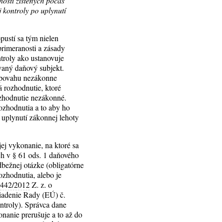
ností zistených počas
 kontroly po uplynutí
ustí sa tým nielen
primeranosti a zásady
troly ako ustanovuje
vaný daňový subjekt.
á povahu nezákonne
 rozhodnutie, ktoré
ozhodnutie nezákonné.
ozhodnutia a to aby ho
 uplynutí zákonnej lehoty
ej vykonanie, na ktoré sa
h v § 61 ods. 1 daňového
bežnej otázke (obligatórne
ozhodnutia, alebo je
.
442/2012
Z. z. o
riadenie Rady (EÚ) č.
ntroly). Správca dane
nanie prerušuje a to až do