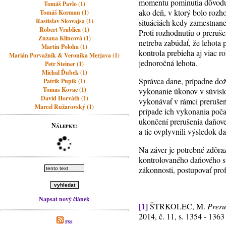
momentu pominutia dôvodu 
Tomáš Pavlo (1)
ako deň, v ktorý bolo rozh
Tomáš Korman (1)
Rastislav Skovajsa (1)
situáciách kedy zamestnane
Robert Vrablica (1)
Proti rozhodnutiu o prerušen
Zuzana Klincová (1)
netreba zabúdať, že lehota
Martin Poloha (1)
kontrola prebieha aj viac r
Marián Porvažník & Veronika Merjava (1)
jednoročná lehota.
Petr Steiner (1)
Michal Ďubek (1)
Správca dane, prípadne dož
Patrik Pupík (1)
Tomas Kovac (1)
vykonanie úkonov v súvislo
David Horváth (1)
vykonávať v rámci prerušen
Marcel Ružarovský (1)
prípade ich vykonania poča
ukončení prerušenia daňove
Nálepky:
a tie ovplyvnili výsledok d
Na záver je potrebné zdôra
kontrolovaného daňového su
zákonnosti, postupovať pro
Napsat nový článek
[1]
ŠTRKOLEC, M.
Preru
2014, č. 11, s. 1354 - 1363
rss