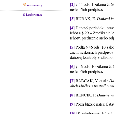
[2]
§ 44 ods. 1 zákona č. 6
rss - názory
neskorších predpisov
O Lexforum.cz
[3]
BURÁK, E.
Daňová ko
[4]
Daňový poriadok upravuje
lehôt a § 29 – Zmeškanie le
lehoty, predĺženie alebo od
[5]
Podľa § 46 ods. 10 záko
znení neskorších predpisov
daňovej kontroly v zákonom
[6]
§ 46 ods. 10 zákona č. 
neskorších predpisov
[7]
BABČÁK, V. et al.:
Da
obchodného a trestného pr
[8]
BENČÍK, P.
Daňové ju
[9]
Pozri bližšie nález Ústa
[10]
Kontrolovaný daňový su