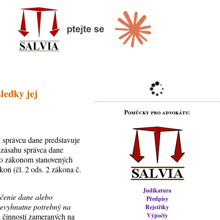
ledky jej
Pomůcky pro advokáty:
 správcu dane predstavuje
 zásahu správca dane
ho zákonom stanovených
on (čl. 2 ods. 2 zákona č.
Judikatura
rčenie dane alebo
Předpisy
nevyhnutne potrebný na
Rejstříky
a činností zameraných na
Výpočty