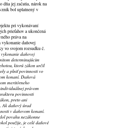
 dňa jej začatia, nárok na
vznik bol uplatnený v
bjektu pri vykonávaní
ných prieťahov a ukončená
avného práva na
a vykonanie daňovej
iky vo svojom rozsudku č.
a vykonanie daňovej
imitom determinujúcim
hotou, ktorú zákon určil
ly a plniť povinnosti vo
ovom konaní. Daňová
esom meritórneho
 individuálnej právom
arakteru povinnosti
ákon, preto ani
u. Ak daňový úrad
nnosti v daňovom konaní.
udol povahu nezákonne
ol použije, je celé daňové