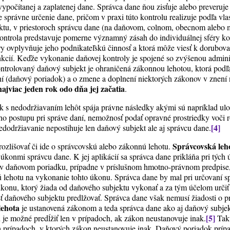
 vypočítanej a zaplatenej dane. Správca dane ňou zisťuje alebo preveruje
 správne určenie dane, pričom v praxi túto kontrolu realizuje podľa vl
ektu, v priestoroch správcu dane (na daňovom, colnom, obecnom alebo 
ntrola predstavuje pomerne významný zásah do individuálnej sféry k
iery ovplyvňuje jeho podnikateľskú činnosť a ktorá môže viesť k dorubo
nkcií. Keďže vykonanie daňovej kontroly je spojené so zvýšenou admini
ontrolovaný daňový subjekt je ohraničená zákonnou lehotou, ktorá podľ
ní (daňový poriadok) a o zmene a doplnení niektorých zákonov v znení 
najviac jeden rok odo dňa jej začatia
.
s nedodržiavaním lehôt spája právne následky akými sú napríklad ulož
eho postupu pri správe daní, nemožnosť podať opravné prostriedky voči
[4]
edodržiavanie nepostihuje len daňový subjekt ale aj správcu dane.
Správcovská le
 rozlišovať či ide o správcovskú alebo zákonnú lehotu.
s úkonmi správcu dane. K jej aplikácií sa správca dane prikláňa pri tých 
 v daňovom poriadku, prípadne v príslušnom hmotno-právnom predpise
 lehotu na vykonanie tohto úkonu. Správca dane by mal pri určovaní s
úkonu, ktorý žiada od daňového subjektu vykonať a za tým účelom určiť
ť daňového subjektu predlžovať. Správca dane však nemusí žiadosti o p
lehota
je ustanovená zákonom a teda správca dane ako aj daňový subjekt
[5]
 je možné predĺžiť len v prípadoch, ak zákon neustanovuje inak.
Takt
ch prípadoch, v ktorých zákon neustanovuje inak. Daňový poriadok prí