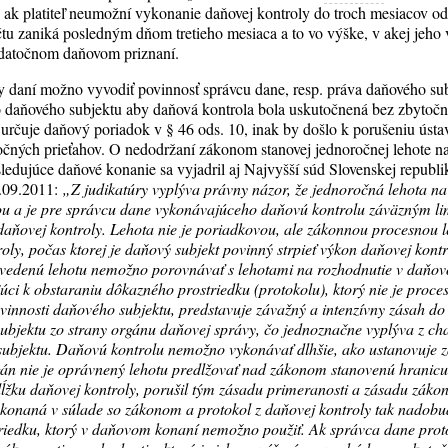
 ak platiteľ neumožní vykonanie daňovej kontroly do troch mesiacov odo
u zaniká posledným dňom tretieho mesiaca a to vo výške, v akej jeho 
datočnom daňovom priznaní.
 daní možno vyvodiť povinnosť správcu dane, resp. práva daňového su
vo daňového subjektu aby daňová kontrola bola uskutočnená bez zbytoč
é určuje daňový poriadok v § 46 ods. 10, inak by došlo k porušeniu úst
očných prieťahov. O nedodržaní zákonom stanovej jednoročnej lehote n
sledujúce daňové konanie sa vyjadril aj Najvyšší súd Slovenskej republ
1.09.2011:
„Z judikatúry vyplýva právny názor, že jednoročná lehota n
nou a je pre správcu dane vykonávajúceho daňovú kontrolu záväzným l
aňovej kontroly. Lehota nie je poriadkovou, ale zákonnou procesnou le
ly, počas ktorej je daňový subjekt povinný strpieť výkon daňovej kontro
Uvedenú lehotu nemožno porovnávať s lehotami na rozhodnutie v daň
úci k obstaraniu dôkazného prostriedku (protokolu), ktorý nie je proc
innosti daňového subjektu, predstavuje závažný a intenzívny zásah do
ubjektu zo strany orgánu daňovej správy, čo jednoznačne vyplýva z ch
ubjektu. Daňovú kontrolu nemožno vykonávať dlhšie, ako ustanovuje z
án nie je oprávnený lehotu predlžovať nad zákonom stanovenú hranic
ĺžku daňovej kontroly, porušil tým zásadu primeranosti a zásadu záko
konaná v súlade so zákonom a protokol z daňovej kontroly tak nadob
iedku, ktorý v daňovom konaní nemožno použiť. Ak správca dane protok