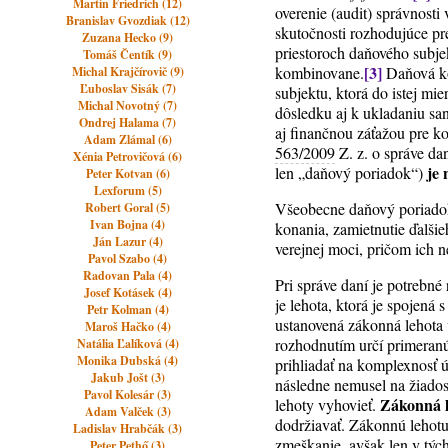
Martin Friedrich (12)
overenie (audit) správnosti
Branislav Gvozdiak (12)
skutočnosti rozhodujúce pre
Zuzana Hecko (9)
priestoroch daňového subj
Tomáš Čentík (9)
[3]
kombinovane.
Daňová ko
Michal Krajčírovič (9)
Ľuboslav Sisák (7)
subjektu, ktorá do istej m
Michal Novotný (7)
dôsledku aj k ukladaniu sa
Ondrej Halama (7)
aj finančnou záťažou pre k
Adam Zlámal (6)
563/2009
Z. z. o správe da
Xénia Petrovičová (6)
je 
len „daňový poriadok“)
Peter Kotvan (6)
Lexforum (5)
Všeobecne daňový poriadok 
Robert Goral (5)
Ivan Bojna (4)
konania, zamietnutie ďalši
Ján Lazur (4)
verejnej moci, pričom ich n
Pavol Szabo (4)
Radovan Pala (4)
Pri správe daní je potrebné
Josef Kotásek (4)
je lehota, ktorá je spojená 
Petr Kolman (4)
ustanovená zákonná lehota
Maroš Hačko (4)
rozhodnutím určí primeranú
Natália Ľalíková (4)
Monika Dubská (4)
prihliadať na komplexnosť 
Jakub Jošt (3)
následne nemusel na žiados
Pavol Kolesár (3)
Zákonná 
lehoty vyhovieť.
Adam Valček (3)
dodržiavať. Zákonnú lehotu
Ladislav Hrabčák (3)
zmeškanie, avšak len v tý
Peter Pethő (3)