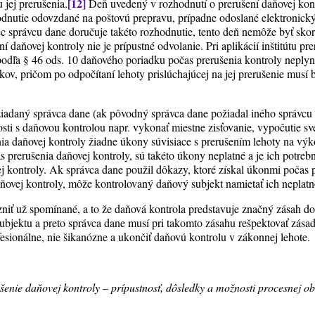
[12]
jej prerušenia.
Deň uvedený v rozhodnutí o prerušení daňovej kon
odnutie odovzdané na poštovú prepravu, prípadne odoslané elektronick
c správcu dane doručuje takéto rozhodnutie, tento deň nemôže byť skor
í daňovej kontroly nie je prípustné odvolanie. Pri aplikácií inštitútu pr
 podľa § 46 ods. 10 daňového poriadku počas prerušenia kontroly neplyn
okov, pričom po odpočítaní lehoty prislúchajúcej na jej prerušenie mus
iadaný správca dane (ak pôvodný správca dane požiadal iného správcu 
sti s daňovou kontrolou napr. vykonať miestne zisťovanie, vypočutie s
ia daňovej kontroly žiadne úkony súvisiace s prerušením lehoty na výk
s prerušenia daňovej kontroly, sú takéto úkony neplatné a je ich potre
j kontroly. Ak správca dane použil dôkazy, ktoré získal úkonmi počas 
aňovej kontroly, môže kontrolovaný daňový subjekt namietať ich neplatn
zniť už spomínané, a to že daňová kontrola predstavuje značný zásah do 
bjektu a preto správca dane musí pri takomto zásahu rešpektovať zásad
fesionálne, nie šikanózne a ukončiť daňovú kontrolu v zákonnej lehote.
šenie daňovej kontroly – prípustnosť, dôsledky a možnosti procesnej o