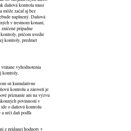
ak daňová kontrola musí
la môže začať aj bez
 nebude naplnený. Daňová
nných v trestnom konaní,
ú zničené prípadne
 kontroly, pričom uvedie
ej kontroly, predmet
y vrátane vyhodnotenia
 kontroly,
čom sú kumulatívne
ňovú kontrolu a zároveň je
ové priznanie ani na výzvu
zákonných povinností v
 ide o daňovú kontrolu
 a určí daň podľa
ni z pridanej hodnoty v