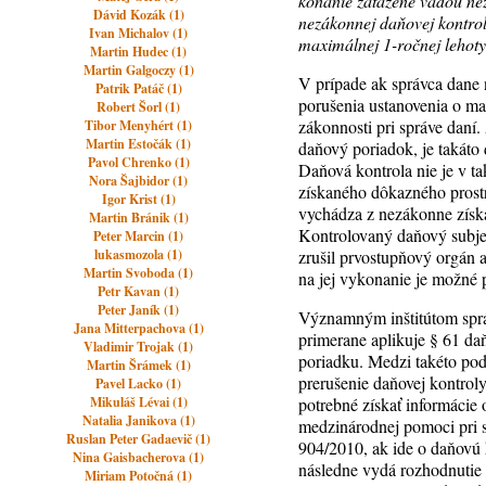
konanie zaťažené vadou nez
Dávid Kozák (1)
nezákonnej daňovej kontrol
Ivan Michalov (1)
maximálnej 1-ročnej lehot
Martin Hudec (1)
Martin Galgoczy (1)
V prípade ak správca dane 
Patrik Patáč (1)
porušenia ustanovenia o ma
Robert Šorl (1)
zákonnosti pri správe daní
Tibor Menyhért (1)
Martin Estočák (1)
daňový poriadok, je takáto
Pavol Chrenko (1)
Daňová kontrola nie je v 
Nora Šajbidor (1)
získaného dôkazného prost
Igor Krist (1)
vychádza z nezákonne získa
Martin Bránik (1)
Kontrolovaný daňový subjek
Peter Marcin (1)
lukasmozola (1)
zrušil prvostupňový orgán 
Martin Svoboda (1)
na jej vykonanie je možné 
Petr Kavan (1)
Peter Janík (1)
Významným inštitútom správ
Jana Mitterpachova (1)
primerane aplikuje § 61 d
Vladimir Trojak (1)
poriadku. Medzi takéto pod
Martin Šrámek (1)
prerušenie daňovej kontroly
Pavel Lacko (1)
Mikuláš Lévai (1)
potrebné získať informácie
Natalia Janikova (1)
medzinárodnej pomoci pri s
Ruslan Peter Gadaevič (1)
904/2010, ak ide o daňovú 
Nina Gaisbacherova (1)
následne vydá rozhodnutie 
Miriam Potočná (1)