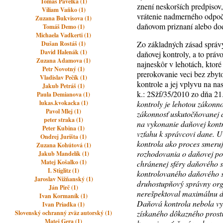
Tomas Pavelka (1)
znení neskorších predpisov,
Viliam Vaňko (1)
vrátenie nadmerného odpočt
Zuzana Bukvisova (1)
daňovom priznaní alebo do
Tomáš Demo (1)
Michaela Vadkerti (1)
Zo základných zásad správy
Dušan Rostáš (1)
David Halenák (1)
daňovej kontroly, a to prá
Zuzana Adamova (1)
najneskôr v lehotách, ktor
Petr Novotný (1)
prerokovanie veci bez zbyt
Vladislav Pečík (1)
kontrole a jej vplyvu na na
Jakub Petráš (1)
k.: 2Sžf/35/2010 zo dňa 2
Paula Demianova (1)
lukas.kvokacka (1)
kontroly je lehotou zákon
Pavol Mlej (1)
zákonnosť uskutočňovanej d
peter straka (1)
na vykonanie daňovej kontro
Peter Kubina (1)
vzťahu k správcovi dane. 
Ondrej Jurišta (1)
kontrola ako proces smeruj
Zuzana Kohútová (1)
rozhodovania o daňovej pov
Jakub Mandelík (1)
Matej Košalko (1)
chránenej sféry daňového s
I. Stiglitz (1)
kontrolovaného daňového s
Jaroslav Nižňanský (1)
druhostupňový správny org
Ján Pirč (1)
nerešpektoval maximálnu d
Ivan Kormaník (1)
Daňová kontrola nebola vy
Ivan Priadka (1)
získaného dôkazného prostr
Slovenský ochranný zväz autorský (1)
Matej Gera (1)