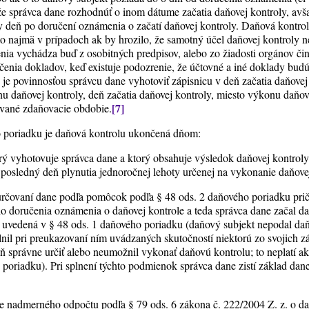
e správca dane rozhodnúť o inom dátume začatia daňovej kontroly, avš
aty deň po doručení oznámenia o začatí daňovej kontroly. Daňová kontro
o najmä v prípadoch ak by hrozilo, že samotný účel daňovej kontroly
nia vychádza buď z osobitných predpisov, alebo zo žiadosti orgánov či
enia dokladov, keď existuje podozrenie, že účtovné a iné doklady bud
je povinnosťou správcu dane vyhotoviť zápisnicu v deň začatia daňovej
u daňovej kontroly, deň začatia daňovej kontroly, miesto výkonu daňov
[7]
ované zdaňovacie obdobie.
o poriadku je daňová kontrolu ukončená dňom:
orý vyhotovuje správca dane a ktorý obsahuje výsledok daňovej kontrol
 posledný deň plynutia jednoročnej lehoty určenej na vykonanie daňovej
určovaní dane podľa pomôcok podľa § 48 ods. 2 daňového poriadku pri
 doručenia oznámenia o daňovej kontrole a teda správca dane začal da
 uvedená v § 48 ods. 1 daňového poriadku (daňový subjekt nepodal daň
plnil pri preukazovaní ním uvádzaných skutočností niektorú zo svojich 
správne určiť alebo neumožnil vykonať daňovú kontrolu; to neplatí ak
poriadku). Pri splnení týchto podmienok správca dane zistí základ dane
ie nadmerného odpočtu podľa § 79 ods. 6 zákona č.
222/2004
Z. z. o da