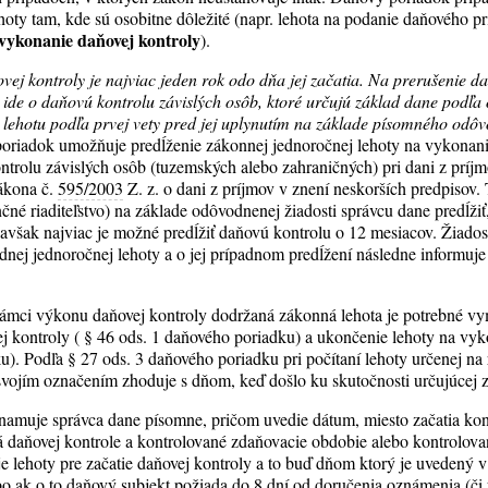
oty tam, kde sú osobitne dôležité (napr. lehota na podanie daňového pr
 vykonanie daňovej kontroly
).
ej kontroly je najviac jeden rok odo dňa jej začatia. Na prerušenie da
 ide o daňovú kontrolu závislých osôb, ktoré určujú základ dane podľa
ehotu podľa prvej vety pred jej uplynutím na základe písomného odôvo
oriadok umožňuje predĺženie zákonnej jednoročnej lehoty na vykonanie
ntrolu závislých osôb (tuzemských alebo zahraničných) pri dani z príjm
zákona č.
595/2003
Z. z. o dani z príjmov v znení neskorších predpisov.
né riaditeľstvo) na základe odôvodnenej žiadosti správcu dane predĺžiť
 avšak najviac je možné predĺžiť daňovú kontrolu o 12 mesiacov. Žiados
dnej jednoročnej lehoty a o jej prípadnom predĺžení následne informuj
 rámci výkonu daňovej kontroly dodržaná zákonná lehota je potrebné vy
j kontroly ( § 46 ods. 1 daňového poriadku) a ukončenie lehoty na vyk
u). Podľa § 27 ods. 3 daňového poriadku pri počítaní lehoty určenej na
svojím označením zhoduje s dňom, keď došlo ku skutočnosti určujúcej z
amuje správca dane písomne, pričom uvedie dátum, miesto začatia kont
 daňovej kontrole a kontrolované zdaňovacie obdobie alebo kontrolova
e lehoty pre začatie daňovej kontroly a to buď dňom ktorý je uvedený
ebo ak o to daňový subjekt požiada do 8 dní od doručenia oznámenia (či