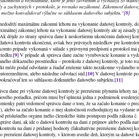
ákonnosti a rozhodnutie, ktoré je jeho zavŕšením a vychádza zo skutoč
y a zachytených v protokole, je rovnako nezákonné. Zákonnosť daňovej
y možno konvalidovať výlučne so súhlasom daňového subjektu.“
[8]
nedodrží maximálnu zákonnú lehotu na vykonanie daňovej kontroly, dop
ximálnej zákonnej lehote na vykonanie daňovej kontroly ale aj zásady 
. Ak dôjde zo strany správcu dane k neskoršiemu ukončeniu daňovej kon
 daňová kontrola ukončená, avšak bez právnych následkov pre kontrolo
takomto prípade vykonaná v súlade s právnymi predpismi a protokol m
[9]
riedku.
V prípade ak správca dane začne vyrubovacie konanie a vydá
ného dôkazného prostriedku – protokolu z daňovej kontroly, je toto r
t môže podať odvolanie a žiadať zrušenie takto nezákonne vydaného r
[10]
autoremedúrou, alebo následne odvolací súd.
V daňovej kontrole po
[11]
pokračovať len so súhlasom dotknutého daňového subjektu.
cu dane pri výkone daňovej kontroly je prerušenie plynutia lehoty na j
aňového poriadku, pričom musí byť splnená jedna z podmienok uvedenýc
mienky patrí vedomosť správcu dane o tom, že sa začalo konanie o pred
), alebo sa začalo konanie o inej skutočnosti rozhodujúcej na vydanie r
 od príslušného orgánu iného členského štátu postupom podľa zákona č
práve daní, ak ide o daňovú kontrolu na dani z príjmov alebo podľa na
kontrolu na dani z pridanej hodnoty (fakultatívne prerušenie daňovej ko
o prerušení daňovej kontroly, v ktorom uvedie deň, ktorým sa daňové ko