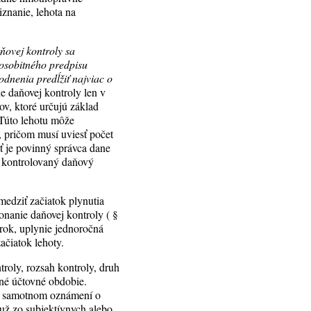
iznanie, lehota na
ňovej kontroly sa
 osobitného predpisu
dnenia predĺžiť najviac o
 daňovej kontroly len v
ov, ktoré určujú základ
 Túto lehotu môže
, pričom musí uviesť počet
ť je povinný správca dane
e kontrolovaný daňový
medziť začiatok plynutia
onanie daňovej kontroly ( §
 rok, uplynie jednoročná
ačiatok lehoty.
roly, rozsah kontroly, druh
né účtovné obdobie.
 v samotnom oznámení o
 už zo subjektívnych alebo