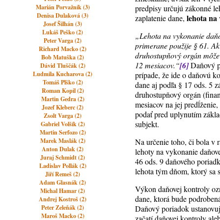
Marián Porvažník (3)
predpisy určujú zákonné leh
Denisa Dulaková (3)
lehota na
zaplatenie dane,
Josef Šilhán (3)
Lukáš Peško (2)
„Lehota na vykonanie daňov
Peter Varga (2)
primerane použije § 61. Ak
Richard Macko (2)
druhostupňový orgán môže l
Bob Matuška (2)
12 mesiacov.“
[6]
Daňový p
Dávid Tluščák (2)
Ludmila Kucharova (2)
prípade, že ide o daňovú ko
Tomáš Plško (2)
dane aj podľa § 17 ods. 5 
Roman Kopil (2)
druhostupňový orgán (finanč
Martin Gedra (2)
mesiacov na jej predĺženie,
Jozef Kleberc (2)
podať pred uplynutím zákla
Zsolt Varga (2)
subjekt.
Gabriel Volšík (2)
Martin Serfozo (2)
Marek Maslák (2)
Na určenie toho, či bola v
Anton Dulak (2)
lehoty na vykonanie daňove
Juraj Schmidt (2)
46 ods. 9 daňového poriadk
Ladislav Pollák (2)
lehota tým dňom, ktorý sa 
Jiří Remeš (2)
Adam Glasnák (2)
Výkon daňovej kontroly ozn
Michal Hamar (2)
dane, ktorá bude podrobená
Andrej Kostroš (2)
Peter Zeleňák (2)
Daňový poriadok ustanovuj
Maroš Macko (2)
začatí daňovej kontroly al