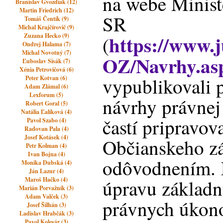
na webe Ministe
Branislav Gvozdiak (12)
Martin Friedrich (12)
SR
Tomáš Čentík (9)
Michal Krajčírovič (9)
https://www.j
Zuzana Hecko (9)
(
Ondrej Halama (7)
Michal Novotný (7)
OZ/Navrhy.as
Ľuboslav Sisák (7)
Xénia Petrovičová (6)
vypublikovali 
Peter Kotvan (6)
Adam Zlámal (6)
Lexforum (5)
návrhy právnej
Robert Goral (5)
Natália Ľalíková (4)
častí pripravo
Pavol Szabo (4)
Radovan Pala (4)
Josef Kotásek (4)
Občianskeho zá
Petr Kolman (4)
Ivan Bojna (4)
odôvodnením. 
Monika Dubská (4)
Ján Lazur (4)
Maroš Hačko (4)
úpravu základn
Marián Porvažník (3)
Adam Valček (3)
právnych úkono
Josef Šilhán (3)
Ladislav Hrabčák (3)
Pavol Kolesár (3)