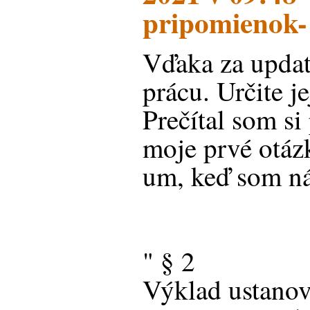
pripomienok- 
Vďaka za updat
prácu. Určite je
Prečítal som si
moje prvé otázk
um, keď som ná
" § 2
Výklad ustano