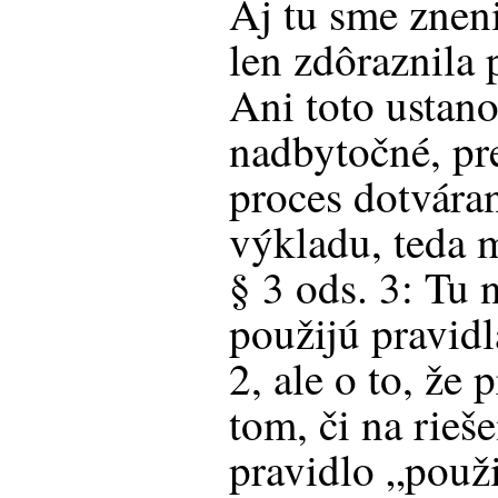
Aj tu sme zneni
len zdôraznila 
Ani toto ustano
nadbytočné, pre
proces dotvára
výkladu, teda 
§ 3 ods. 3: Tu 
použijú pravid
2, ale o to, že
tom, či na rieš
pravidlo „použ