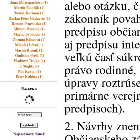
alebo otázku, 
Jana Mitterpachova (1)
Martin Estočák (1)
zákonník pova
Tomáš Korman (1)
Ruslan Peter Gadaevič (1)
Roman Prochazka (1)
predpisu občia
Miriam Potočná (1)
Martin Svoboda (1)
aj predpisu int
Zuzana Klincová (1)
Mikuláš Lévai (1)
Martin Bránik (1)
veľkú časť súk
Vladislav Pečík (1)
Vladimir Trojak (1)
právo rodinné
I. Stiglitz (1)
Petr Kavan (1)
Peter Kubina (1)
úpravy roztrús
Nálepky:
primárne verej
predpisoch).
2. Návrhy zneni
Občianskeho z
Napsat nový článek