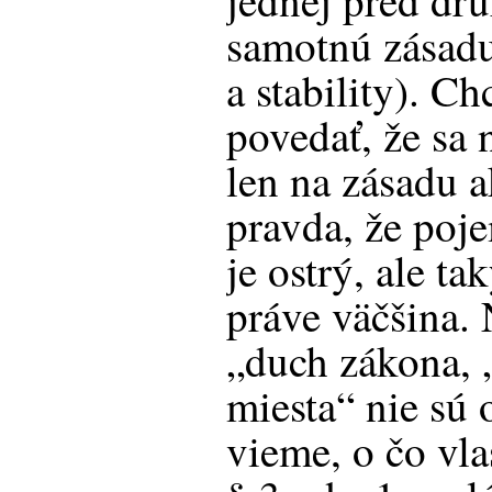
jednej pred dru
samotnú zásadu 
a stability). Ch
povedať, že sa
len na zásadu a
pravda, že poj
je ostrý, ale t
práve väčšina.
„duch zákona, 
miesta“ nie sú 
vieme, o čo vla