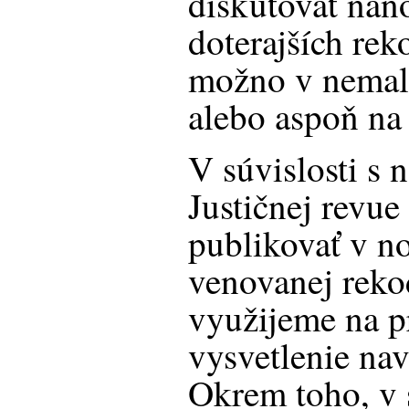
diskutovať nan
doterajších rek
možno v nemal
alebo aspoň na 
V súvislosti s
Justičnej revue
publikovať v no
venovanej rekod
využijeme na pr
vysvetlenie na
Okrem toho, v 