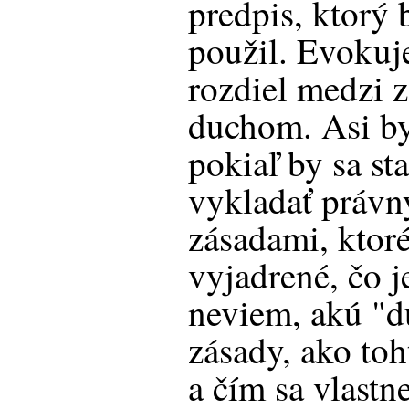
predpis, ktorý
použil. Evokuje
rozdiel medzi 
duchom. Asi by
pokiaľ by sa st
vykladať právn
zásadami, ktor
vyjadrené, čo j
neviem, akú "d
zásady, ako to
a čím sa vlastn