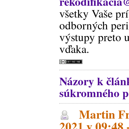
rekodifikacia@
všetky Vaše pr
odborných peri
výstupy preto u
vďaka.
Názory k člán
súkromného p
Martin Fri
2021 v 09:48 