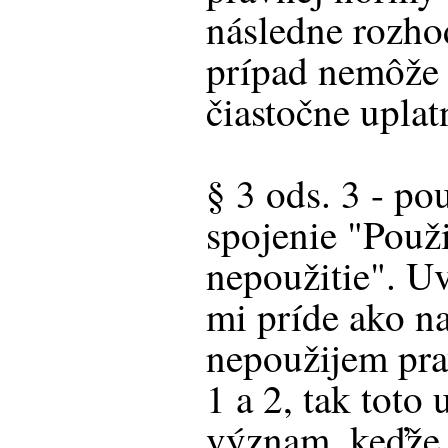
následne rozho
prípad nemôže 
čiastočne uplatn
§ 3 ods. 3 - po
spojenie "Použi
nepoužitie". U
mi príde ako na
nepoužijem pra
1 a 2, tak toto 
význam, keďže 