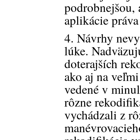
podrobnejšou, 
aplikácie práva
4. Návrhy nevyr
lúke. Nadväzuj
doterajších rek
ako aj na veľmi
vedené v minulý
rôzne rekodifi
vychádzali z r
manévrovacieho