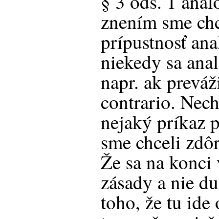
§ 3 ods. 1 ana
znením sme chc
prípustnosť anal
niekedy sa ana
napr. ak preváž
contrario. Nech
nejaký príkaz p
sme chceli zdôr
Že sa na konci
zásady a nie d
toho, že tu ide 