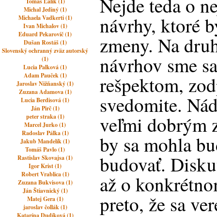
Nejde teda o n
Tomáš Ľalík (1)
Michal Jediný (1)
návrhy, ktoré b
Michaela Vadkerti (1)
Ivan Michalov (1)
Eduard Pekarovič (1)
zmeny. Na druhe
Dušan Rostáš (1)
Slovenský ochranný zväz autorský
návrhov sme sa 
(1)
Lucia Palková (1)
Adam Pauček (1)
rešpektom, zo
Jaroslav Nižňanský (1)
Zuzana Adamova (1)
svedomite. Nád
Lucia Berdisová (1)
Ján Pirč (1)
veľmi dobrým 
peter straka (1)
Marcel Jurko (1)
Radoslav Pálka (1)
by sa mohla bu
Jakub Mandelík (1)
Tomáš Pavlo (1)
budovať. Disku
Rastislav Skovajsa (1)
Igor Krist (1)
Robert Vrablica (1)
až o konkrétn
Zuzana Bukvisova (1)
Ján Štiavnický (1)
preto, že sa ve
Matej Gera (1)
jaroslav čollák (1)
Katarína Dudíková (1)