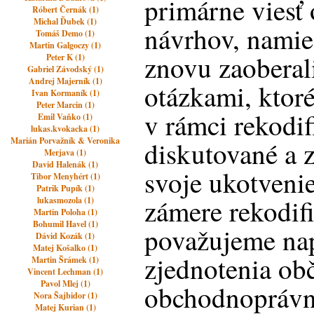
primárne viesť 
Róbert Černák (1)
Michal Ďubek (1)
návrhov, namie
Tomáš Demo (1)
Martin Galgoczy (1)
znovu zaoberal
Peter K (1)
Gabriel Závodský (1)
Andrej Majerník (1)
otázkami, ktoré
Ivan Kormaník (1)
Peter Marcin (1)
v rámci rekodi
Emil Vaňko (1)
lukas.kvokacka (1)
Marián Porvažník & Veronika
diskutované a 
Merjava (1)
David Halenák (1)
svoje ukotvenie
Tibor Menyhért (1)
Patrik Pupík (1)
zámere rekodifi
lukasmozola (1)
Martin Poloha (1)
Bohumil Havel (1)
považujeme nap
Dávid Kozák (1)
Matej Košalko (1)
zjednotenia ob
Martin Šrámek (1)
Vincent Lechman (1)
Pavol Mlej (1)
obchodnoprávn
Nora Šajbidor (1)
Matej Kurian (1)