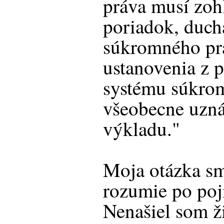
práva musí zoh
poriadok, duch
súkromného pr
ustanovenia z p
systému súkrom
všeobecne uzná
výkladu."
Moja otázka sm
rozumie po po
Nenašiel som ž