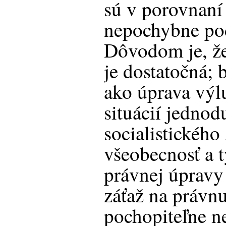
sú v porovnan
nepochybne pod
Dôvodom je, že 
je dostatočná;
ako úprava výl
situácií jedno
socialistického 
všeobecnosť a t
právnej úpravy
záťaž na právnu
pochopiteľne n