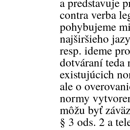
a predstavuje p
contra verba le
pohybujeme mi
najširšieho ja
resp. ideme pro
dotváraní teda 
existujúcich no
ale o overovanie
normy vytvore
môžu byť záväz
§ 3 ods. 2 a te