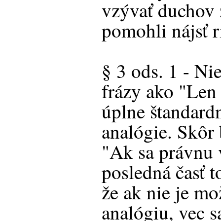
vzývať duchov 
pomohli nájsť r
§ 3 ods. 1 - Ni
frázy ako "Len 
úplne štandard
analógie. Skôr 
"Ak sa právnu 
posledná časť t
že ak nie je mo
analógiu, vec s