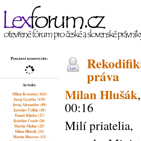
Rekodifi
Poslední komentáře:
práva
Autoři:
Milan Hlušák
Milan Kvasnica (163)
Juraj Gyarfas (119)
00:16
Juraj Alexander (49)
Jaroslav Čollák (45)
Tomáš Klinka (27)
Milí priatelia,
Kristián Csach (26)
Martin Maliar (25)
Milan Hlušák (23)
Martin Husovec (13)