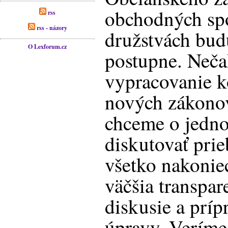
obchodných spo
rss
rss - názory
družstvách bud
O Lexforum.cz
postupne. Neča
vypracovanie 
nových zákono
chceme o jedno
diskutovať pri
všetko nakonie
väčšia transpare
diskusie a príp
úpravy. Veríme