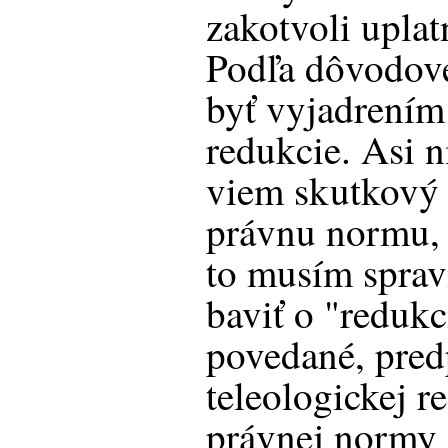
zakotvoli uplat
Podľa dôvodove
byť vyjadrením 
redukcie. Asi n
viem skutkový 
právnu normu, t
to musím sprav
baviť o "redukc
povedané, pred
teleologickej r
právnej normy a