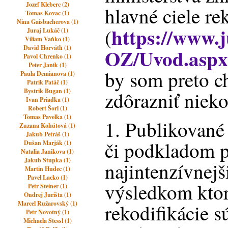
Jozef Kleberc (2)
hlavné ciele re
Tomas Kovac (1)
Nina Gaisbacherova (1)
https://www.j
(
Juraj Lukáč (1)
Viliam Vaňko (1)
David Horváth (1)
OZ/Uvod.asp
Pavol Chrenko (1)
Peter Janík (1)
by som preto ch
Paula Demianova (1)
Patrik Patáč (1)
Bystrik Bugan (1)
zdôrazniť nieko
Ivan Priadka (1)
Robert Šorl (1)
Tomas Pavelka (1)
1. Publikované
Zuzana Kohútová (1)
Jakub Petráš (1)
či podkladom p
Dušan Marják (1)
Natalia Janikova (1)
Jakub Stupka (1)
najintenzívnej
Martin Hudec (1)
Pavel Lacko (1)
výsledkom ktor
Petr Steiner (1)
Ondrej Jurišta (1)
Marcel Ružarovský (1)
rekodifikácie 
Petr Novotný (1)
Michaela Stessl (1)