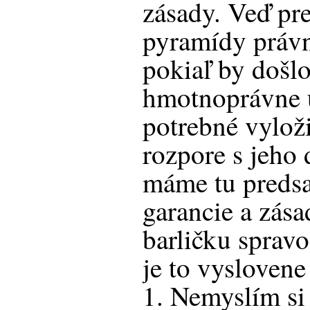
zásady. Veď pr
pyramídy právn
pokiaľ by došlo
hmotnoprávne u
potrebné vyloži
rozpore s jeho
máme tu preds
garancie a zás
barličku spravo
je to vyslovene
1. Nemyslím si 