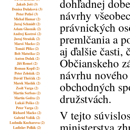
dohľadnej dobe
Jakub Jošt (3)
Denisa Dulaková (3)
návrhy všeobec
Peter Pethő (3)
Michal Hamar (2)
právnických os
Juraj Schmidt (2)
Adam Glasnák (2)
Andrej Kostroš (2)
premlčania a po
Juraj Straňák (2)
Maroš Macko (2)
aj ďalšie časti
Tomáš Plško (2)
Bob Matuška (2)
Občianskeho zá
Anton Dulak (2)
Jiří Remeš (2)
Roman Kopil (2)
návrhu nového
Peter Zeleňák (2)
Dávid Tluščák (2)
obchodných spo
Marek Maslák (2)
Zsolt Varga (2)
Martin Serfozo (2)
družstvách.
Martin Gedra (2)
Lukáš Peško (2)
Peter Varga (2)
V tejto súvislo
Richard Macko (2)
Gabriel Volšík (2)
ministerstva zh
Ludmila Kucharova (2)
Ladislav Pollák (2)