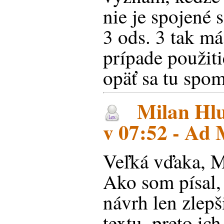
nie je spojené 
3 ods. 3 tak m
prípade použiti
opäť sa tu spo
Milan Hlu
v 07:52 - Ad 
Veľká vďaka, Ma
Ako som písal,
návrh len zlepš
textu, preto ich