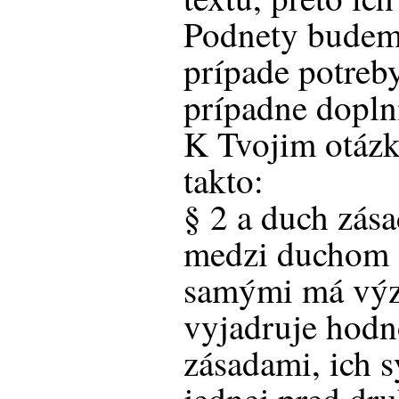
Podnety budem
prípade potreb
prípadne dopl
K Tvojim otázk
takto:
§ 2 a duch zása
medzi duchom 
samými má výz
vyjadruje hodn
zásadami, ich s