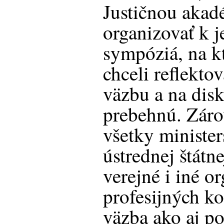
Justičnou aka
organizovať k 
sympóziá, na k
chceli reflektov
väzbu a na disk
prebehnú. Záro
všetky minister
ústrednej štátne
verejné i iné o
profesijných ko
väzba ako aj p