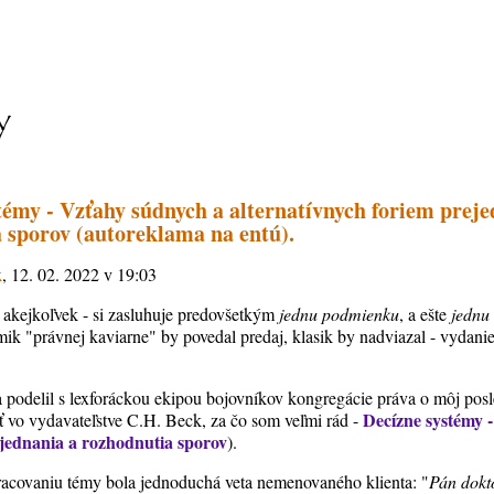
témy - Vzťahy súdnych a alternatívnych foriem preje
 sporov (autoreklama na entú).
k
, 12. 02. 2022 v 19:03
- akejkoľvek - si zasluhuje predovšetkým
jednu podmienku
, a ešte
jednu
ik "právnej kaviarne" by povedal predaj, klasik by nadviazal - vydanie
podelil s lexforáckou ekipou bojovníkov kongregácie práva o môj posl
Decízne systémy 
 vo vydavateľstve C.H. Beck, za čo som veľmi rád -
ejednania a rozhodnutia sporov
).
racovaniu témy bola jednoduchá veta nemenovaného klienta: "
Pán dokt