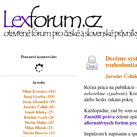
Decízne sys
Poslední komentáře:
rozhodnutia
Jaroslav Čollá
Autoři:
Ročná práca na publikácii 
Milan Kvasnica (163)
nekorektne vyjadrené)
. Kom
Juraj Gyarfas (119)
alebo heslo: rukám pokoj.
Juraj Alexander (49)
Jaroslav Čollák (45)
Každopádne, rád by som sa 
Tomáš Klinka (27)
Zneužití práva
zelenú opäť
Kristián Csach (26)
alternatívnych foriem pr
Martin Maliar (25)
Milan Hlušák (23)
Martin Husovec (13)
Impulzom k napísaniu a sp