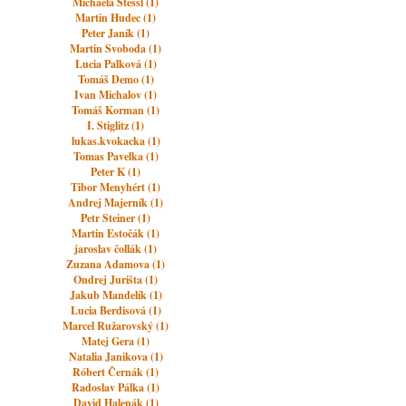
Michaela Stessl (1)
Martin Hudec (1)
Peter Janík (1)
Martin Svoboda (1)
Lucia Palková (1)
Tomáš Demo (1)
Ivan Michalov (1)
Tomáš Korman (1)
I. Stiglitz (1)
lukas.kvokacka (1)
Tomas Pavelka (1)
Peter K (1)
Tibor Menyhért (1)
Andrej Majerník (1)
Petr Steiner (1)
Martin Estočák (1)
jaroslav čollák (1)
Zuzana Adamova (1)
Ondrej Jurišta (1)
Jakub Mandelík (1)
Lucia Berdisová (1)
Marcel Ružarovský (1)
Matej Gera (1)
Natalia Janikova (1)
Róbert Černák (1)
Radoslav Pálka (1)
David Halenák (1)