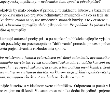
exupéryovskej myšlienky:
v nedostatku čoho spočíva pôvab púšte?
koľvek by malo obsahovať prínos, či tú základnú, kľúčovú a bazálnu m
v po klávesnici ako prejavov nehmotných myšlienok - na čo sa teda ale 
u formulovanú na vyššie uvedených stranách knižky, a to - existenciu
ud, odpovedia zajtrajšky alebo zákonodarca. Pri pohľade do zákonodar
no aj zajtrajšky.
kterizujú autorské pocity pri - a po napísaní publikácie najlepšie vyjadru
bsah pozvánky na procesnoprávne "driftovanie" pomedzi procesnoprávne
 sveta prejednávania a rozhodovania sporov.
o netušenou a jemnou priorizáciou privátnej autonómie, uprednostňo
ladného stavebného prvku spoločnosti zákonodarca opúšťa koncept us
vnováhu v prospech zákonnej licencie, a tým potichu mení kontúry, ko
 normatívnym systémom dneška, na ktorom stoja základy spoločenskej z
nou, nemennou skúškou. Áno, bude to skúška časom.“
nájde čitateľov, a v ideálnom svete aj fanúšikov. Odporcom sa poteší v
jeho záujem na diskusii. V ostatnom sa mi núka dodať iba jediné - príjemn