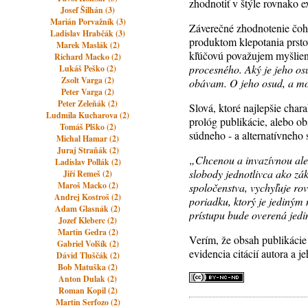
zhodnotiť v štýle rovnako 
Josef Šilhán (3)
Marián Porvažník (3)
Záverečné zhodnotenie čoho
Ladislav Hrabčák (3)
produktom klepotania prsto
Marek Maslák (2)
kľúčovú považujem myšlienk
Richard Macko (2)
procesného. Aký je jeho os
Lukáš Peško (2)
Zsolt Varga (2)
obávam. O jeho osud, a mož
Peter Varga (2)
Peter Zeleňák (2)
Slová, ktoré najlepšie chara
Ludmila Kucharova (2)
prológ publikácie, alebo o
Tomáš Plško (2)
súdneho - a alternatívneho
Michal Hamar (2)
Juraj Straňák (2)
„Chcenou a invazívnou aleb
Ladislav Pollák (2)
slobody jednotlivca ako zák
Jiří Remeš (2)
Maroš Macko (2)
spoločenstva, vychyľuje ro
Andrej Kostroš (2)
poriadku, ktorý je jediným
Adam Glasnák (2)
prístupu bude overená jedi
Jozef Kleberc (2)
Martin Gedra (2)
Verím, že obsah publikácie 
Gabriel Volšík (2)
evidencia citácií autora a 
Dávid Tluščák (2)
Bob Matuška (2)
Anton Dulak (2)
Roman Kopil (2)
Martin Serfozo (2)