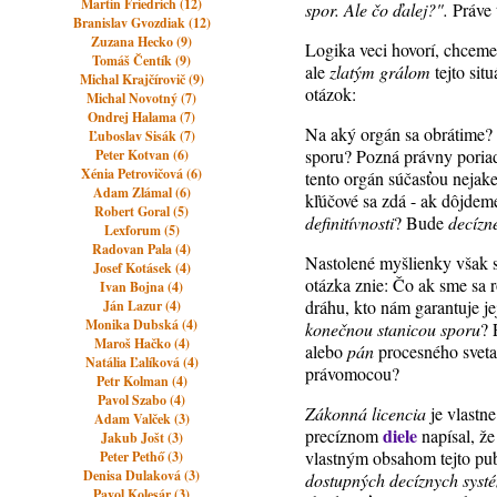
Martin Friedrich (12)
spor. Ale čo ďalej?".
Práve 
Branislav Gvozdiak (12)
Zuzana Hecko (9)
Logika veci hovorí, chceme
Tomáš Čentík (9)
ale
zlatým grálom
tejto sit
Michal Krajčírovič (9)
otázok:
Michal Novotný (7)
Ondrej Halama (7)
Na aký orgán sa obrátime? 
Ľuboslav Sisák (7)
sporu? Pozná právny pori
Peter Kotvan (6)
Xénia Petrovičová (6)
tento orgán súčasťou nejak
Adam Zlámal (6)
kľúčové sa zdá - ak dôjdem
Robert Goral (5)
definitívnosti
? Bude
decízn
Lexforum (5)
Radovan Pala (4)
Nastolené myšlienky však s
Josef Kotásek (4)
otázka znie: Čo ak sme sa r
Ivan Bojna (4)
dráhu, kto nám garantuje je
Ján Lazur (4)
Monika Dubská (4)
konečnou stanicou sporu
? 
Maroš Hačko (4)
alebo
pán
procesného sveta
Natália Ľalíková (4)
právomocou?
Petr Kolman (4)
Pavol Szabo (4)
Zákonná licencia
je vlastn
Adam Valček (3)
diele
precíznom
napísal, ž
Jakub Jošt (3)
vlastným obsahom tejto pub
Peter Pethő (3)
Denisa Dulaková (3)
dostupných decíznych syst
Pavol Kolesár (3)