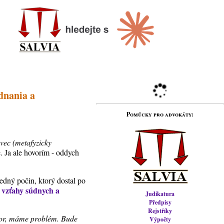
dnania a
Pomůcky pro advokáty:
 vec (metafyzicky
. Ja ale hovorím - oddych
edný počin, ktorý dostal po
- vzťahy súdnych a
Judikatura
Předpisy
Rejstříky
or, máme problém. Bude
Výpočty