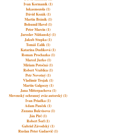
Ivan Kormaník (1)
lukasmozola (1)
Dávid Kozák (1)
Martin Bránik (1)
Bohumil Havel (1)
Peter Marcin (1)
Jaroslav Nižňanský (1)
Jakub Stupka (1)
Tomáš Ľalík (1)
Katarína Dudíková (1)
Roman Prochazka (1)
Marcel Jurko (1)
Miriam Potočná (1)
Robert Vrablica (1)
Petr Novotný (1)
Vladimir Trojak (1)
Martin Galgoczy (1)
Jana Mitterpachova (1)
Slovenský ochranný zväz autorský (1)
Ivan Priadka (1)
Adam Pauček (1)
Zuzana Bukvisova (1)
Ján Pirč (1)
Robert Šorl (1)
Gabriel Závodský (1)
Ruslan Peter Gadaevič (1)