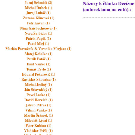
Názory k článku Decízne 
Juraj Schmidt (2)
Michal Ďubek (1)
(autoreklama na entú).:
Juraj Lukáč (1)
Zuzana Klincová (1)
Petr Kavan (1)
Nina Gaisbacherova (1)
Nora Šajbidor (1)
Patrik Pupík (1)
Pavol Mlej (1)
Marián Porvažník & Veronika Merjava (1)
Matej Košalko (1)
Patrik Patáč (1)
Emil Vaňko (1)
Tomáš Pavlo (1)
Eduard Pekarovič (1)
Rastislav Skovajsa (1)
Michal Jediný (1)
Ján Štiavnický (1)
Pavel Lacko (1)
David Horváth (1)
Jakub Petráš (1)
Viliam Vaňko (1)
Martin Šrámek (1)
Mikuláš Lévai (1)
Peter Kubina (1)
Vladislav Pečík (1)