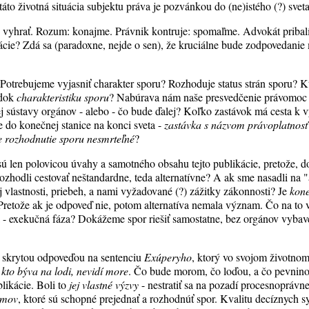
táto životná situácia subjektu práva je pozvánkou do (ne)istého (?) sve
 vyhrať. Rozum: konajme. Právnik kontruje: spomaľme. Advokát pribalí
uácie? Zdá sa (paradoxne, nejde o sen), že kruciálne bude zodpovedani
Potrebujeme vyjasniť charakter sporu? Rozhoduje status strán sporu? 
adok
charakteristiku sporu
? Nabúrava nám naše presvedčenie právomoc
ej sústavy orgánov - alebo - čo bude ďalej? Koľko zastávok má cesta k 
e do konečnej stanice na konci sveta -
zastávka s názvom právoplatnos
e rozhodnutie sporu nesmrteľné
?
ú len polovicou úvahy a samotného obsahu tejto publikácie, pretože, 
ozhodli cestovať neštandardne, teda alternatívne? A ak sme nasadli na "
j vlastnosti, priebeh, a nami vyžadované (?) zážitky zákonnosti? Je
kone
Pretože ak je odpoveď nie, potom alternatíva nemala význam. Čo na to v
 - exekučná fáza? Dokážeme spor riešiť samostatne, bez orgánov vyba
e skrytou odpoveďou na sentenciu
Exúperyho
, ktorý vo svojom životnom
e
kto býva na lodi, nevidí more
. Čo bude morom, čo loďou, a čo pevnino
likácie. Boli to
jej vlastné výzvy
- nestratiť sa na pozadí procesnoprávn
émov
, ktoré sú schopné prejednať a rozhodnúť spor. Kvalitu decíznych 