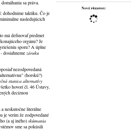
ta domáhania sa práva.
Nové předpisy:
: dohodnime taktiku. Čo je
e minimálne nasledujúcich
Kto má definovať predmet
 konajúceho orgánu? Je
vyriešeniu sporu? A úplne
ť
- dosiahneme
záruku
doposiaľ nezodpovedaná
alternatívnu" (horskú?)
čná stanica alternatívy
šetko hovorí čl. 46 Ústavy,
vených decíznou
 a neskutočne literálne
u je verím že zodpovedané
eho (a aj iného)
skúmania
systémov sme sa pokúsili