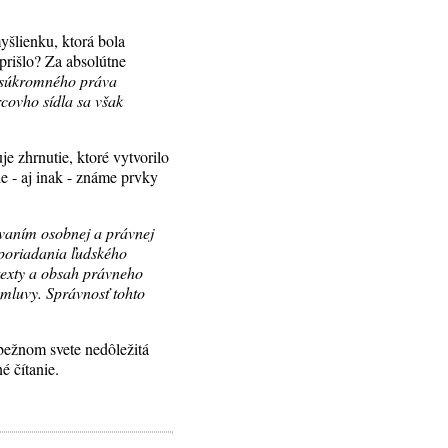
yšlienku, ktorá bola
prišlo? Za absolútne
súkromného práva
covho sídla sa však
je zhrnutie, ktoré vytvorilo
 - aj inak - známe prvky
vaním osobnej a právnej
poriadania ľudského
ntexty a obsah právneho
mluvy. Správnosť tohto
 bežnom svete nedôležitá
é čítanie.