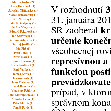
Martin Gedra (2)
3
V rozhodnutí
Ivan Kormaník (1)
Jaroslav Nižňanský (1)
Marcel Ružarovský (1)
31. januára 20
Petr Novotný (1)
Martin Galgoczy (1)
kr
SR zaoberal
Dušan Marják (1)
Eduard Pekarovič (1)
určenie koneč
Ján Štiavnický (1)
Zuzana Adamova (1)
Ondrej Jurišta (1)
všeobecnej rovi
Ján Pirč (1)
Peter Janík (1)
represívnou a
Dávid Kozák (1)
Tomáš Korman (1)
Lucia Berdisová (1)
funkciou post
Emil Vaňko (1)
Tomas Kovac (1)
prevádzkovate
lukasmozola (1)
Ivan Michalov (1)
David Halenák (1)
prípad, v ktor
Vladislav Pečík (1)
Jana Mitterpachova (1)
správnom kona
Mikuláš Lévai (1)
Peter Marcin (1)
Tomáš Pavlo (1)