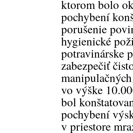
ktorom bolo o
pochybení konš
porušenie povi
hygienické pož
potravinárske p
zabezpečiť čist
manipulačných 
vo výške 10.00
bol konštatova
pochybení výsk
v priestore mr