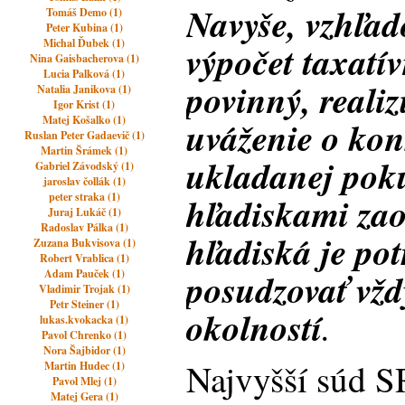
Navyše, vzhľad
Tomáš Demo (1)
Peter Kubina (1)
Michal Ďubek (1)
výpočet taxatív
Nina Gaisbacherova (1)
Lucia Palková (1)
povinný, reali
Natalia Janikova (1)
Igor Krist (1)
Matej Košalko (1)
uváženie o kon
Ruslan Peter Gadaevič (1)
Martin Šrámek (1)
ukladanej poku
Gabriel Závodský (1)
jaroslav čollák (1)
peter straka (1)
hľadiskami zao
Juraj Lukáč (1)
Radoslav Pálka (1)
hľadiská je po
Zuzana Bukvisova (1)
Robert Vrablica (1)
posudzovať vžd
Adam Pauček (1)
Vladimir Trojak (1)
Petr Steiner (1)
okolností
.
lukas.kvokacka (1)
Pavol Chrenko (1)
Nora Šajbidor (1)
Najvyšší súd S
Martin Hudec (1)
Pavol Mlej (1)
Matej Gera (1)