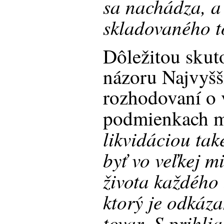
sa nachádza, 
skladovaného t
Dôležitou skut
názoru Najvyšš
rozhodovaní o 
podmienkach ma
likvidáciou tak
byť vo veľkej m
života každého
ktorý je odkáza
tovar
S prihli
.