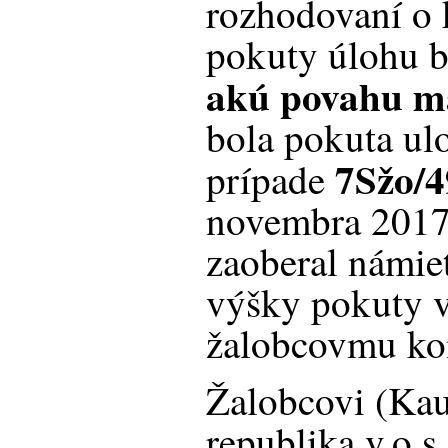
rozhodovaní o 
pokuty úlohu b
akú povahu m
bola pokuta ul
7Sžo/4
prípade
novembra 2017
zaoberal námie
výšky pokuty v
žalobcovmu ko
Žalobcovi (Kau
republika v.o.s