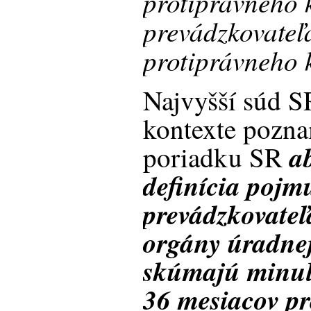
protiprávneho 
prevádzkovateľ
protiprávneho 
Najvyšší súd S
kontexte pozna
a
poriadku SR
definícia pojm
prevádzkovateľ
orgány úradnej
skúmajú minulo
36 mesiacov p