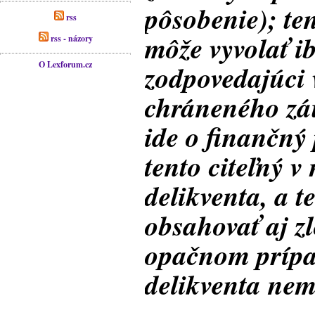
pôsobenie); te
rss
môže vyvolať i
rss - názory
O Lexforum.cz
zodpovedajúci
chráneného zá
ide o finančný 
tento citeľný v
delikventa, a t
obsahovať aj z
opačnom prípad
delikventa nem