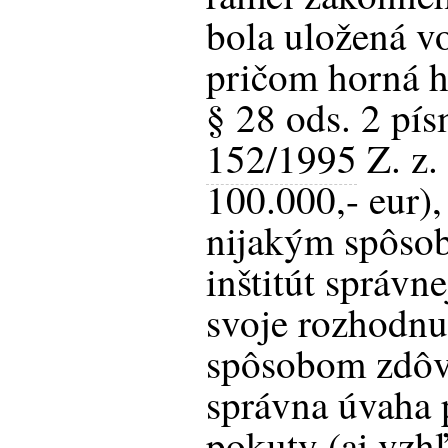
bola uložená vo
pričom horná h
§ 28 ods. 2 pís
152/1995
Z. z.
100.000,- eur),
nijakým spôso
inštitút správn
svoje rozhodnu
spôsobom zdôvo
správna úvaha 
pokuty (aj vzh