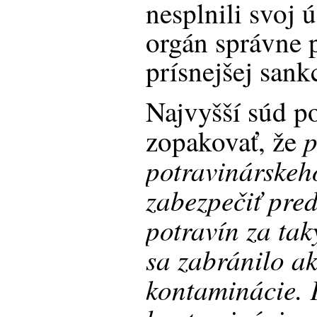
nesplnili svoj 
orgán správne p
prísnejšej sank
Najvyšší súd p
p
zopakovať, že
potravinárskeh
zabezpečiť pre
potravín za ta
sa zabránilo a
kontaminácie.