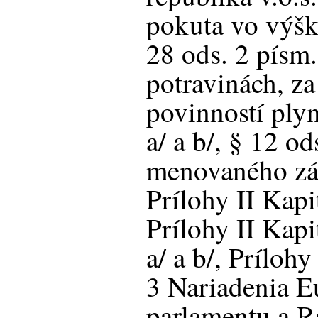
pokuta vo výšk
28 ods. 2 písm.
potravinách, za
povinností ply
a/ a b/, § 12 od
menovaného zá
Prílohy II Kapi
Prílohy II Kapi
a/ a b/, Príloh
3 Nariadenia 
parlamentu a R