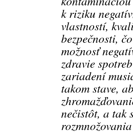
kontamináciou
k riziku negatí
vlastností, kval
bezpečnosti, čo
možnosť negatí
zdravie spotreb
zariadení musi
takom stave, a
zhromažďovanie
nečistôt, a tak
rozmnožovania