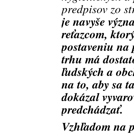
predpisov zo s
je navyše vý
reťazcom, ktor
postaveniu na
trhu má dostat
ľudských a ob
na to, aby sa 
dokázal vyvarov
predchádzať.
Vzhľadom na p