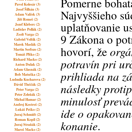
Pomerne bohatá
Pavol Kolesár (3)
Josef Šilhán (3)
Najvyššieho sú
Adam Valček (3)
Jiří Remeš (2)
uplatňovanie u
Jozef Kleberc (2)
Ladislav Pollák (2)
9 Zákona o pot
Zsolt Varga (2)
Gabriel Volšík (2)
Marek Maslák (2)
orgá
hovorí, že
Martin Serfozo (2)
Tomáš Plško (2)
potravín
pri ur
Richard Macko (2)
Anton Dulak (2)
Adam Glasnák (2)
prihliada na zá
Bob Matuška (2)
Ludmila Kucharova (2)
následky proti
Dávid Tluščák (2)
Peter Varga (2)
Peter Zeleňák (2)
minulosť prevád
Michal Hamar (2)
Andrej Kostroš (2)
ide o opakovan
Lukáš Peško (2)
Juraj Schmidt (2)
Roman Kopil (2)
konanie
.
Juraj Straňák (2)
Maroš Macko (2)