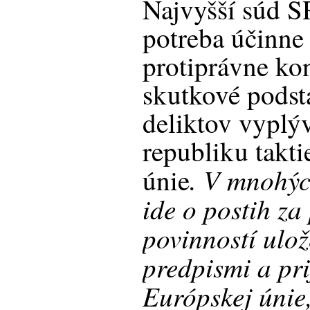
Najvyšší súd SR
potreba účinne
protiprávne ko
skutkové podst
deliktov vyplý
republiku takti
. V mnohýc
únie
ide o postih za
povinností ulo
predpismi a pr
Európskej únie