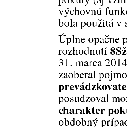
výchovnú funkc
bola použitá v
Úplne opačne p
8Sž
rozhodnutí
31. marca 2014
zaoberal poj
prevádzkovate
posudzoval m
charakter pok
obdobný prípad