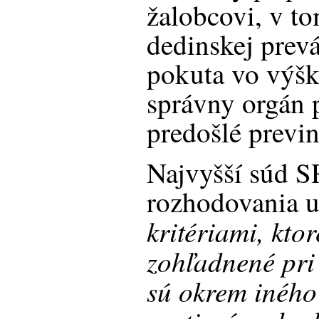
žalobcovi, v t
dedinskej prev
pokuta vo výšk
správny orgán p
predošlé previ
Najvyšší súd S
rozhodovania u
kritériami, kto
zohľadnené pri 
sú okrem iného 