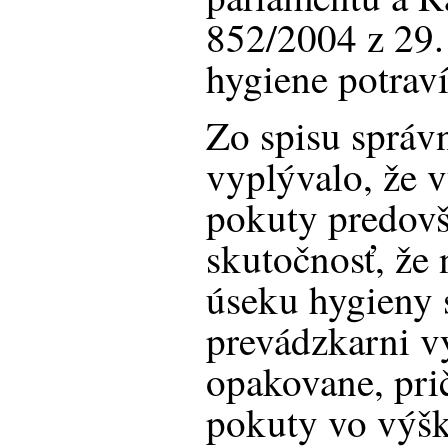
852/2004 z 29.
hygiene potraví
Zo spisu správ
vyplývalo, že 
pokuty predovš
skutočnosť, že 
úseku hygieny sa
prevádzkarni v
opakovane, pri
pokuty vo výšk