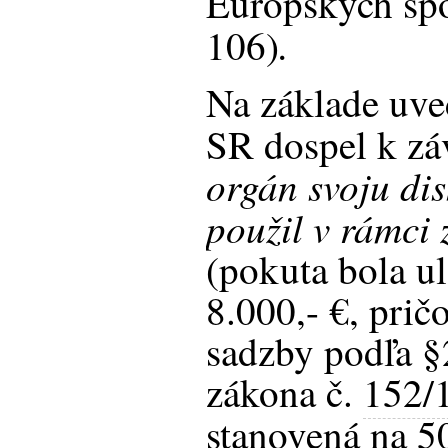
Európskych spo
.
106)
Na základe uve
SR dospel k zá
orgán svoju di
použil v rámci
(pokuta bola u
8.000,- €, pri
sadzby podľa §2
zákona č.
152/
stanovená na 5