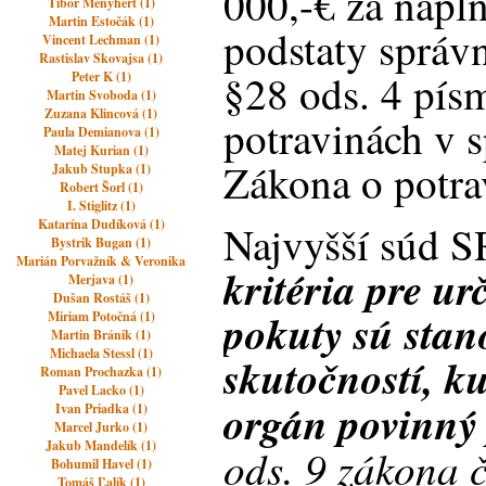
000,-€ za napl
Tibor Menyhért (1)
Martin Estočák (1)
podstaty správ
Vincent Lechman (1)
Rastislav Skovajsa (1)
§28 ods. 4 pís
Peter K (1)
Martin Svoboda (1)
Zuzana Klincová (1)
potravinách v s
Paula Demianova (1)
Matej Kurian (1)
Zákona o potra
Jakub Stupka (1)
Robert Šorl (1)
I. Stiglitz (1)
Katarína Dudíková (1)
Najvyšší súd S
Bystrik Bugan (1)
Marián Porvažník & Veronika
k
ritéria pre u
Merjava (1)
Dušan Rostáš (1)
pokuty sú sta
Miriam Potočná (1)
Martin Bránik (1)
Michaela Stessl (1)
skutočností, k
Roman Prochazka (1)
Pavel Lacko (1)
orgán povinný 
Ivan Priadka (1)
Marcel Jurko (1)
Jakub Mandelík (1)
ods. 9 zákona 
Bohumil Havel (1)
Tomáš Ľalík (1)