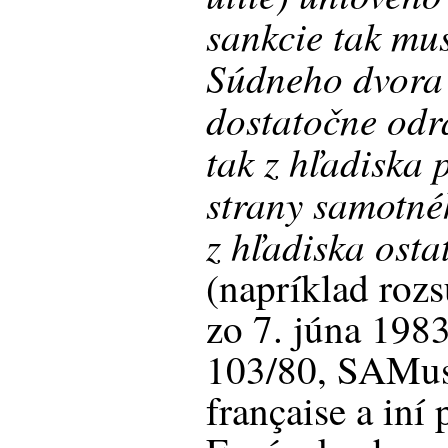
sankcie tak mu
Súdneho dvora 
dostatočne odr
tak z hľadiska 
strany samotnéh
z hľadiska osta
(napríklad roz
zo 7. júna 198
103/80, SAMus
française a iní