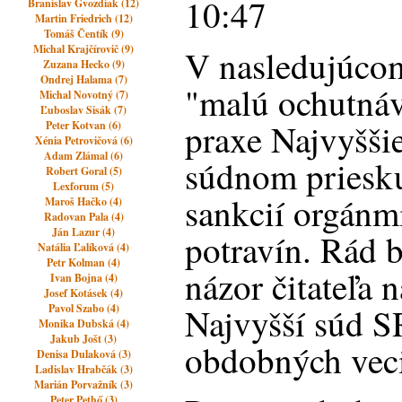
10:47
Branislav Gvozdiak (12)
Martin Friedrich (12)
Tomáš Čentík (9)
Michal Krajčírovič (9)
V nasledujúco
Zuzana Hecko (9)
Ondrej Halama (7)
"malú ochutná
Michal Novotný (7)
Ľuboslav Sisák (7)
praxe Najvyšši
Peter Kotvan (6)
Xénia Petrovičová (6)
Adam Zlámal (6)
súdnom priesk
Robert Goral (5)
Lexforum (5)
sankcií orgánm
Maroš Hačko (4)
Radovan Pala (4)
Ján Lazur (4)
potravín. Rád b
Natália Ľalíková (4)
Petr Kolman (4)
názor čitateľa 
Ivan Bojna (4)
Josef Kotásek (4)
Najvyšší súd S
Pavol Szabo (4)
Monika Dubská (4)
Jakub Jošt (3)
obdobných vec
Denisa Dulaková (3)
Ladislav Hrabčák (3)
Marián Porvažník (3)
Peter Pethő (3)