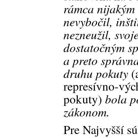
rámca nijakým
nevybočil, inšt
nezneužil, svoj
dostatočným s
a preto správn
druhu pokuty
(
represívno-výc
bola po
pokuty)
zákonom.
Pre Najvyšší sú