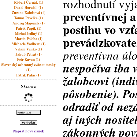
rozhodnutí vyja
Róbert Černák (1)
David Horváth (1)
preventívnej a
Zuzana Kohútová (1)
Tomas Pavelka (1)
Andrej Majerník (1)
postihu vo vz
Patrik Pupík (1)
Michal Jediný (1)
prevádzkovate
Martin Poloha (1)
Michaela Vadkerti (1)
Viliam Vaňko (1)
preventívna úl
Jakub Petráš (1)
Petr Kavan (1)
nespočíva iba 
Slovenský ochranný zväz autorský
(1)
Patrik Patáč (1)
žalobcovi (ind
Nálepky:
pôsobenie). Po
odradiť od ne
aj iných nosit
zákonných povi
Napsat nový článek