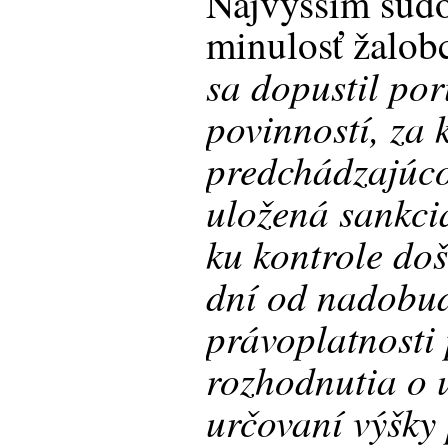
Najvyšším sú
minulosť žalobc
sa dopustil por
povinností, za 
predchádzajúc
uložená sankci
ku kontrole doš
dní od nadobu
právoplatnosti
rozhodnutia o u
určovaní výšky