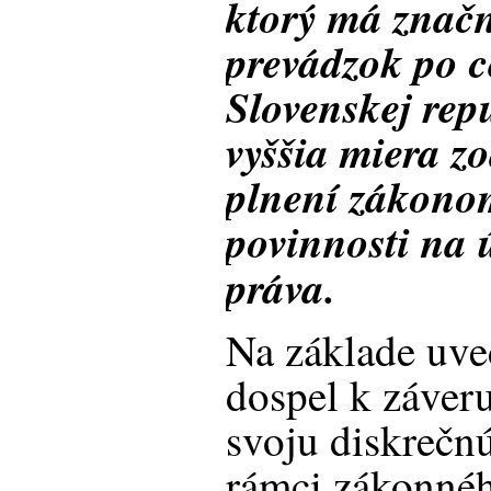
ktorý má znač
prevádzok po 
Slovenskej rep
vyššia miera z
plnení zákono
povinnosti na 
práva.
Na základe uve
dospel k záver
svoju diskrečn
rámci zákonné