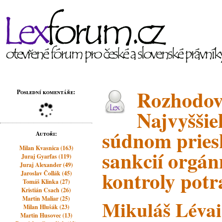
Rozhodov
Poslední komentáře:
Najvyššie
súdnom pries
Autoři:
Milan Kvasnica (163)
sankcií orgá
Juraj Gyarfas (119)
Juraj Alexander (49)
kontroly potr
Jaroslav Čollák (45)
Tomáš Klinka (27)
Kristián Csach (26)
Martin Maliar (25)
Mikuláš Lévai
Milan Hlušák (23)
Martin Husovec (13)