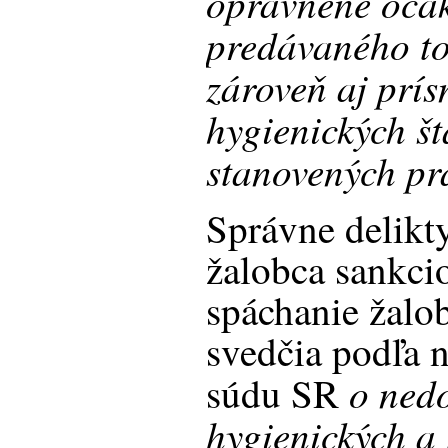
oprávnene očak
predávaného to
zároveň aj prí
hygienických š
stanovených p
Správne delikty
žalobca sankci
spáchanie žalob
svedčia podľa 
o ned
súdu SR
hygienických a