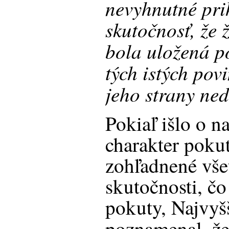
nevyhnutné prih
skutočnosť, že 
bola uložená p
tých istých pov
jeho strany ne
Pokiaľ išlo o n
charakter pokut
zohľadnené vše
skutočnosti, čo
pokuty, Najvyš
poznamenal, ž