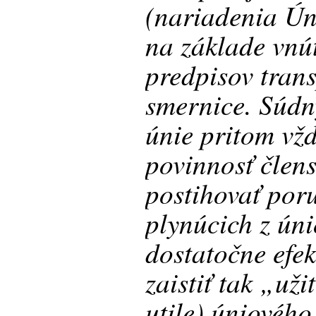
(nariadenia Ún
na základe vnú
predpisov tran
smernice. Súdn
únie pritom vž
povinnosť člens
postihovať por
plynúcich z ún
dostatočne efe
zaistiť tak „uži
utile) úniovéh