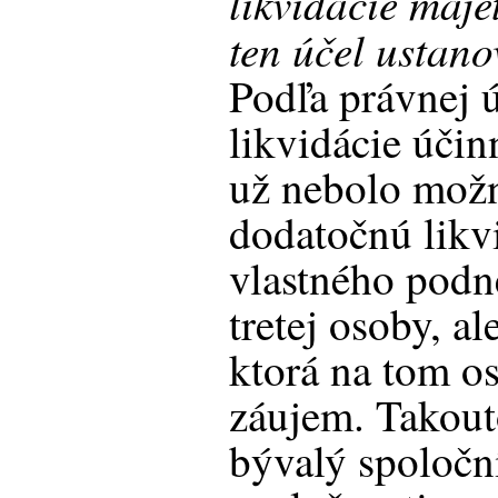
likvidácie maje
ten účel ustano
Podľa právnej 
likvidácie úči
už nebolo možn
dodatočnú likv
vlastného podn
tretej osoby, a
ktorá na tom o
záujem. Takou
bývalý spoloční