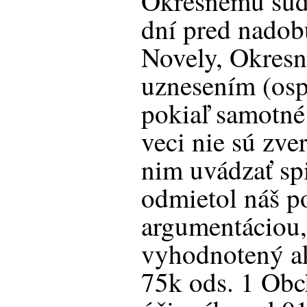
Okresnému súd
dní pred nadob
Novely, Okresn
uznesením (osp
pokiaľ samotné
veci nie sú zv
nim uvádzať sp
odmietol náš p
argumentáciou,
vyhodnotený a
75k ods. 1 Ob