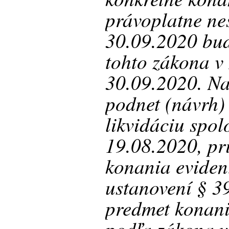
právoplatne ne
30.09.2020 bu
tohto zákona v
30.09.2020. Na
podnet (návrh)
likvidáciu spol
19.08.2020, pr
konania evident
ustanovení § 
predmet konani
podľa zákona v