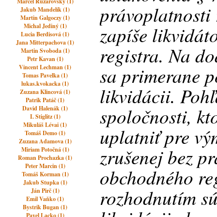
Marcel Ružarovský (1)
právoplatnosti
Jakub Mandelík (1)
Martin Galgoczy (1)
Michal Jediný (1)
zapíše likvidá
Lucia Berdisová (1)
Jana Mitterpachova (1)
registra. Na do
Martin Svoboda (1)
Petr Kavan (1)
sa primerane p
Vincent Lechman (1)
Tomas Pavelka (1)
lukas.kvokacka (1)
likvidácii. Poh
Zuzana Klincová (1)
Patrik Patáč (1)
spoločnosti, k
David Halenák (1)
I. Stiglitz (1)
Mikuláš Lévai (1)
uplatniť pre vý
Tomáš Demo (1)
Zuzana Adamova (1)
zrušenej bez p
Miriam Potočná (1)
Roman Prochazka (1)
Peter Marcin (1)
obchodného reg
Tomáš Korman (1)
Jakub Stupka (1)
rozhodnutím sú
Ján Pirč (1)
Emil Vaňko (1)
Bystrik Bugan (1)
Pavel Lacko (1)