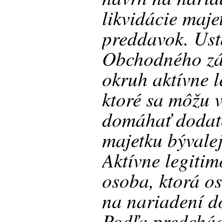
likvidácie maje
preddavok. Ust
Obchodného zá
okruh aktívne 
ktoré sa môžu 
domáhať dodato
majetku bývalej
Aktívne legiti
osoba, ktorá o
na nariadení do
Podľa predchád