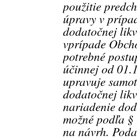
použitie predc
úpravy v prípa
dodatočnej lik
vprípade Obch
potrebné postu
účinnej od 01.
upravuje samotn
dodatočnej lik
nariadenie doda
možné podľa §
na návrh. Poda