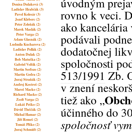
úvodným preja
Denisa Dulaková (3)
Ladislav Hrabčák (3)
rovno k veci. 
Pavol Kolesár (3)
Jozef Kleberc (2)
ako kancelária
Peter Zeleňák (2)
Marek Maslák (2)
podávali podne
Peter Varga (2)
Adam Glasnák (2)
Ludmila Kucharova (2)
dodatočnej lik
Ladislav Pollák (2)
Anton Dulak (2)
spoločnosti pod
Bob Matuška (2)
Gabriel Volšík (2)
Martin Serfozo (2)
513/1991
Zb. 
Martin Gedra (2)
Juraj Straňák (2)
v znení neskorš
Andrej Kostroš (2)
Maroš Macko (2)
Obch
Richard Macko (2)
tiež ako „
Zsolt Varga (2)
Lukáš Peško (2)
účinného do 30
Dávid Tluščák (2)
Michal Hamar (2)
spoločnosť vy
Jiří Remeš (2)
Tomáš Plško (2)
Juraj Schmidt (2)