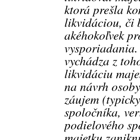
ktorá prešla k
likvidáciou, č
akéhokoľvek pr
vysporiadania.
vychádza z toh
likvidáciu maje
na návrh osoby
záujem (typick
spoločníka, veri
podielového spo
majetku zaniknu