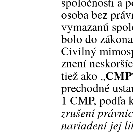
spoločnosti a po
osoba bez práv
vymazanú spol
bolo do zákona
Civilný mimos
znení neskoršíc
CMP
tiež ako „
prechodné usta
1 CMP, podľa k
zrušení právnic
nariadení jej l