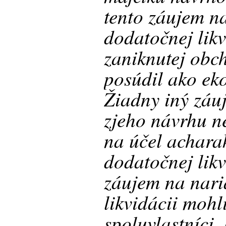
tento záujem n
dodatočnej likv
zaniknutej obc
posúdil ako ek
Žiadny iný záu
zjeho návrhu n
na účel acharak
dodatočnej lik
záujem na nari
likvidácii mohl
spoluvlastníci,