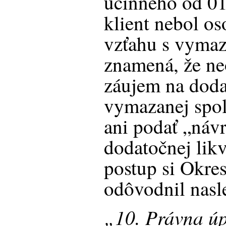
účinného od 01
klient nebol o
vzťahu s vymaz
znamená, že ne
záujem na doda
vymazanej spol
ani podať „náv
dodatočnej likv
postup si Okre
odôvodnil nas
„10. Právna ú