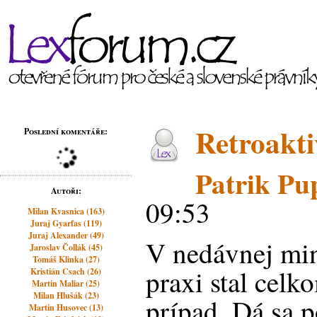
Retroakti
Poslední komentáře:
Patrik Pu
Autoři:
09:53
Milan Kvasnica (163)
Juraj Gyarfas (119)
Juraj Alexander (49)
V nedávnej min
Jaroslav Čollák (45)
Tomáš Klinka (27)
praxi stal cel
Kristián Csach (26)
Martin Maliar (25)
Milan Hlušák (23)
prípad. Dá sa p
Martin Husovec (13)