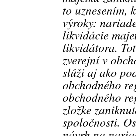
to uznesením, 
výroky: nariad
likvidácie maje
likvidátora. To
zverejní v obc
slúži aj ako po
obchodného reg
obchodného reg
zložke zaniknu
spoločnosti. O
návrh na naria