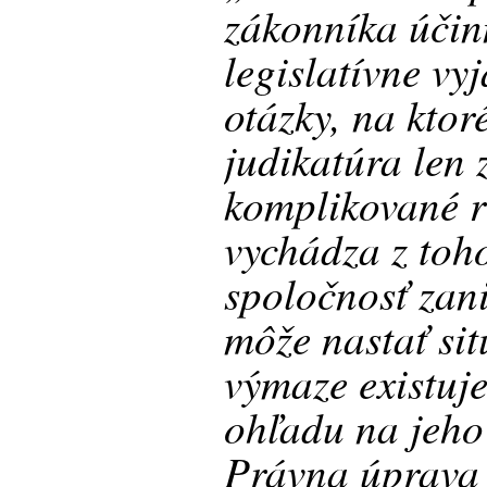
zákonníka úči
legislatívne vy
otázky, na ktor
judikatúra len 
komplikované r
vychádza z toh
spoločnosť zan
môže nastať sit
výmaze existuje
ohľadu na jeho
Právna úprava