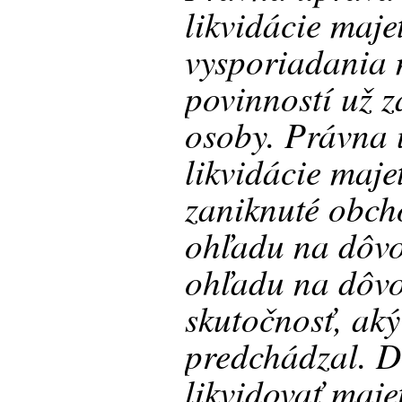
likvidácie maj
vysporiadania 
povinností už z
osoby. Právna 
likvidácie maje
zaniknuté obch
ohľadu na dôvo
ohľadu na dôvo
skutočnosť, aký
predchádzal. 
likvidovať maje