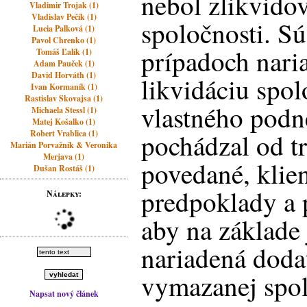
nebol zlikvido
Vladimir Trojak (1)
Vladislav Pečík (1)
spoločnosti. S
Lucia Palková (1)
Pavol Chrenko (1)
prípadoch nari
Tomáš Ľalík (1)
Adam Pauček (1)
David Horváth (1)
likvidáciu spol
Ivan Kormaník (1)
Rastislav Skovajsa (1)
vlastného podn
Michaela Stessl (1)
Matej Košalko (1)
Robert Vrablica (1)
pochádzal od tr
Marián Porvažník & Veronika
Merjava (1)
povedané, klien
Dušan Rostáš (1)
predpoklady a 
Nálepky:
aby na základe
nariadená doda
vymazanej spol
Napsat nový článek