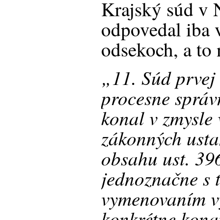
Krajský súd v 
odpovedal iba 
odsekoch, a to
„11. Súd prvej 
procesne správ
konal v zmysle 
zákonných usta
obsahu ust. 3
jednoznačne s 
vymenovaním vy
konkrétne kona