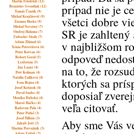
Martin Friedrich (12)
prípad nie je c
Branislav Gvozdiak (12)
Tomáš Čentík (9)
Michal Krajčírovič (9)
všetci dobre vi
Zuzana Hecko (9)
Michal Novotný (7)
SR je zahltený 
Ondrej Halama (7)
Ľuboslav Sisák (7)
v najbližšom r
Adam Zlámal (6)
Xénia Petrovičová (6)
Peter Kotvan (6)
odpoveď nedos
Robert Goral (5)
Lexforum (5)
na to, že rozsu
Ján Lazur (4)
Petr Kolman (4)
Natália Ľalíková (4)
ktorých sa prís
Ivan Bojna (4)
Josef Kotásek (4)
doposiaľ zvere
Pavol Szabo (4)
Monika Dubská (4)
veľa citovať.
Maroš Hačko (4)
Radovan Pala (4)
Peter Pethő (3)
Josef Šilhán (3)
Aby sme Vás ve
Jakub Jošt (3)
Marián Porvažník (3)
Adam Valček (3)