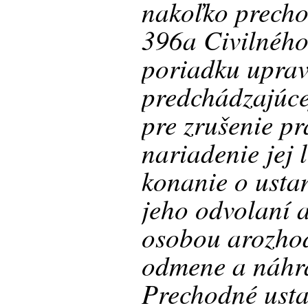
nakoľko precho
396a Civilnéh
poriadku uprav
predchádzajúce
pre zrušenie pr
nariadenie jej l
konanie o ustan
jeho odvolaní 
osobou arozho
odmene a náhr
Prechodné usta