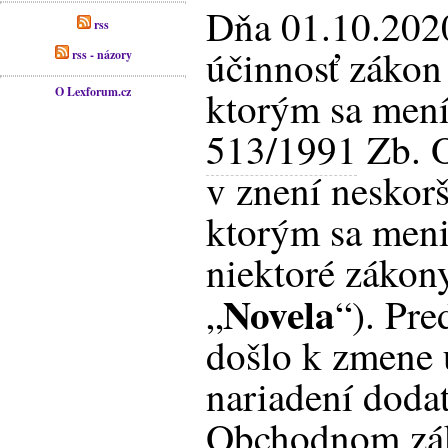
Dňa 01.10.202
rss
účinnosť zákon
rss - názory
ktorým sa mení
O Lexforum.cz
513/1991
Zb. 
v znení neskorš
ktorým sa meni
niektoré zákony
Novela
„
“). Pr
došlo k zmene 
nariadení dodat
Obchodnom zák