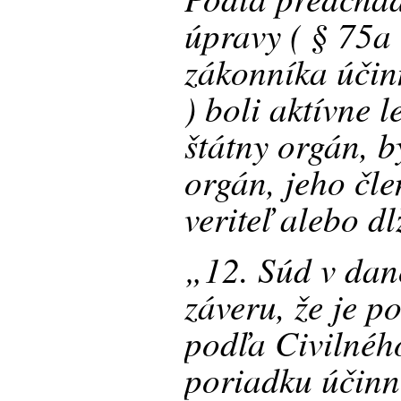
úpravy ( § 75
zákonníka úči
) boli aktívne 
štátny orgán, b
orgán, jeho čle
veriteľ alebo dl
„12. Súd v dan
záveru, že je p
podľa Civilné
poriadku účinn