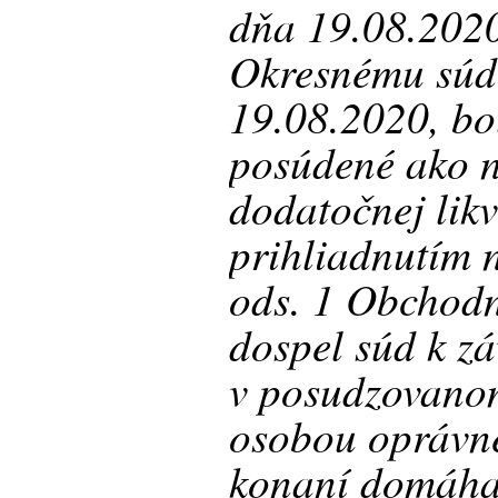
dňa 19.08.202
Okresnému súd
19.08.2020, bo
posúdené ako n
dodatočnej likv
prihliadnutím 
ods. 1 Obchod
dospel súd k zá
v posudzovanom
osobou oprávn
konaní domáha