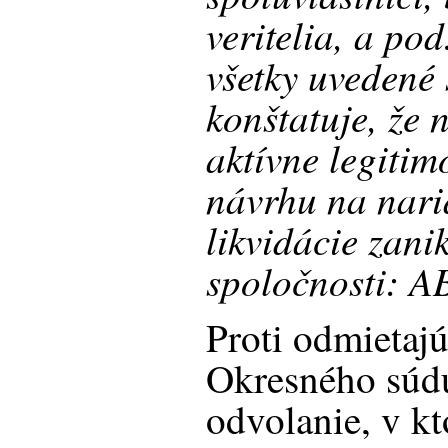
veritelia, a po
všetky uvedené 
konštatuje, že 
aktívne legiti
návrhu na nari
likvidácie zani
spoločnosti: AB
Proti odmietaj
Okresného súdu
odvolanie, v 