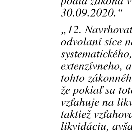
30.09.2020.“
„12. Navrhova
odvolaní síce 
systematického,
extenzívneho, 
tohto zákonnéh
že pokiaľ sa to
vzťahuje na lik
taktiež vzťahov
likvidáciu, av