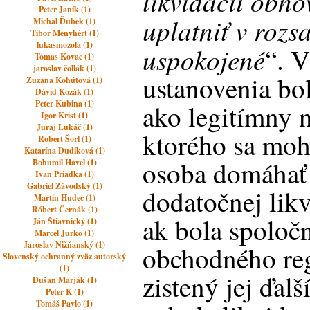
likvidácii obn
Peter Janík (1)
uplatniť v rozs
Michal Ďubek (1)
Tibor Menyhért (1)
lukasmozola (1)
uspokojené
“. V
Tomas Kovac (1)
jaroslav čollák (1)
ustanovenia bo
Zuzana Kohútová (1)
Dávid Kozák (1)
Peter Kubina (1)
ako legitímny n
Igor Krist (1)
Juraj Lukáč (1)
ktorého sa mohl
Robert Šorl (1)
Katarína Dudíková (1)
osoba domáhať 
Bohumil Havel (1)
Ivan Priadka (1)
Gabriel Závodský (1)
dodatočnej likv
Martin Hudec (1)
Róbert Černák (1)
ak bola spoloč
Ján Štiavnický (1)
Marcel Jurko (1)
Jaroslav Nižňanský (1)
obchodného reg
Slovenský ochranný zväz autorský
(1)
zistený jej ďalš
Dušan Marják (1)
Peter K (1)
Tomáš Pavlo (1)