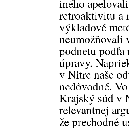
iného apelovali
retroaktivitu a
výkladové metó
neumožňovali 
podnetu podľa 
úpravy. Naprie
v Nitre naše od
nedôvodné. Vo
Krajský súd v N
relevantnej arg
že prechodné u