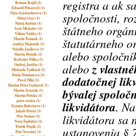
registra a ak sa
Roman Kopil (2)
Eduard Pekarovič (1)
spoločnosti, r
Nina Gaisbacherova (1)
Matej Gera (1)
Matej Kurian (1)
štátneho orgán
Ivan Michalov (1)
Viliam Vaňko (1)
štatutárneho o
Martin Šrámek (1)
Andrej Majerník (1)
Natalia Janikova (1)
alebo spoločník
Martin Bránik (1)
Radoslav Pálka (1)
alebo
z vlastn
Ondrej Jurišta (1)
Michaela Vadkerti (1)
Paula Demianova (1)
dodatočnej lik
Pavol Mlej (1)
Ruslan Peter Gadaevič (1)
bývalej spoločn
Martin Estočák (1)
Martin Poloha (1)
peter straka (1)
likvidátora
. N
Zuzana Bukvisova (1)
Jakub Petráš (1)
likvidátora sa 
Petr Steiner (1)
Nora Šajbidor (1)
Patrik Pupík (1)
ustanovenia § 7
Petr Novotný (1)