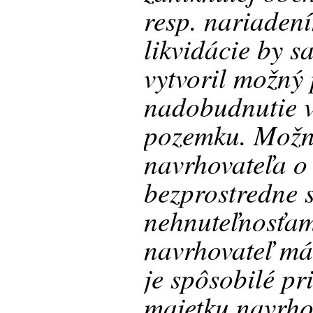
resp. nariaden
likvidácie by s
vytvoril možný 
nadobudnutie v
pozemku. Možné
navrhovateľa o 
bezprostredne s
nehnuteľnosťam
navrhovateľ má
je spôsobilé pr
majetku navrho