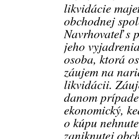
likvidácie maje
obchodnej spolo
Navrhovateľ s 
jeho vyjadrenia
osoba, ktorá o
záujem na nari
likvidácii. Záu
danom prípade
ekonomický, ke
o kúpu nehnuteľ
zaniknutej obc